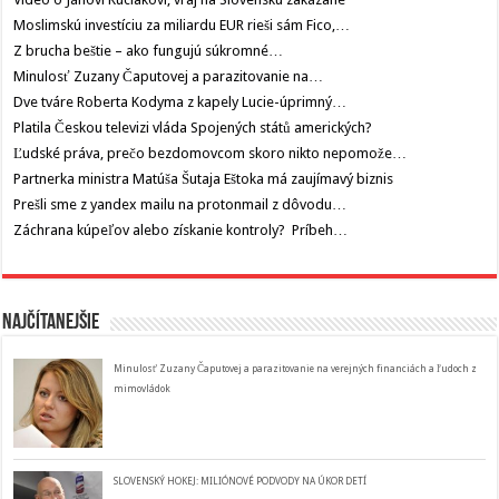
Moslimskú investíciu za miliardu EUR rieši sám Fico,…
Z brucha beštie – ako fungujú súkromné…
Minulosť Zuzany Čaputovej a parazitovanie na…
Dve tváre Roberta Kodyma z kapely Lucie-úprimný…
Platila Českou televizi vláda Spojených států amerických?
Ľudské práva, prečo bezdomovcom skoro nikto nepomože…
Partnerka ministra Matúša Šutaja Eštoka má zaujímavý biznis
Prešli sme z yandex mailu na protonmail z dôvodu…
Záchrana kúpeľov alebo získanie kontroly? Príbeh…
Najčítanejšie
Minulosť Zuzany Čaputovej a parazitovanie na verejných financiách a ľudoch z
mimovládok
SLOVENSKÝ HOKEJ: MILIÓNOVÉ PODVODY NA ÚKOR DETÍ