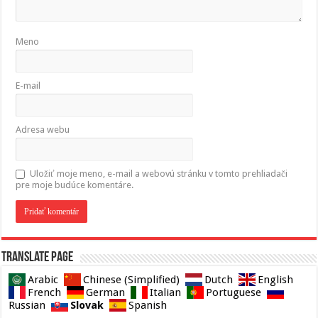
Meno
E-mail
Adresa webu
Uložiť moje meno, e-mail a webovú stránku v tomto prehliadači
pre moje budúce komentáre.
Translate page
Arabic
Chinese (Simplified)
Dutch
English
French
German
Italian
Portuguese
Slovak
Russian
Spanish