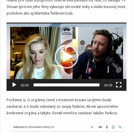
reálne pre ľudi) a popritom zbieral ešte peniaze od ľudí, čo sledujú TV
Slovan (pričom jeho fimy vykazujú obrovské zisky a vedie luxusný život,
podobne ako aj Martinka Šimkovičová).
Video
prehrávač
00:00
00:39
Počkáme si, či orgánny činné v trestnom konani sa týmto budú
zaoberať a či bude odvolaný zo svojej funkcie. Ak nie upozorníme
konkretné orgány a takýto človek nemôže zastávať takúto funkciu.