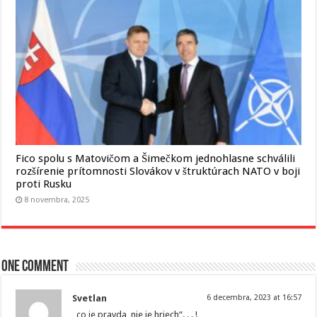
Fico spolu s Matovičom a Šimečkom jednohlasne schválili
rozšírenie prítomnosti Slovákov v štruktúrach NATO v boji
proti Rusku
8 novembra, 2025
One comment
Svetlan
6 decembra, 2023 at 16:57
„co je pravda, nie je hriech“. . . !