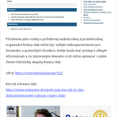
Pôsobenie jeho rodiny v pofidernej nadnárodnej a protinárodnej
organizácii Rotary club môže byť veľkým nebezpečenstvom pre
Slovensko a aj mnohých Slovákov. Kotlár bude mať prístup k cítlivym
informáciam a za zatvorenými dverami si ich môže vymieňať s inými
členmi lobistickej skupiny Rotary club.
zdroj:
https://t.me/televiziaslovan/523
Korčok a Rotary club:
https://www.inenoviny.sk/agent-ivan-korcok-je-clen-
slobodomurarskej-odnoze-rotary-club/