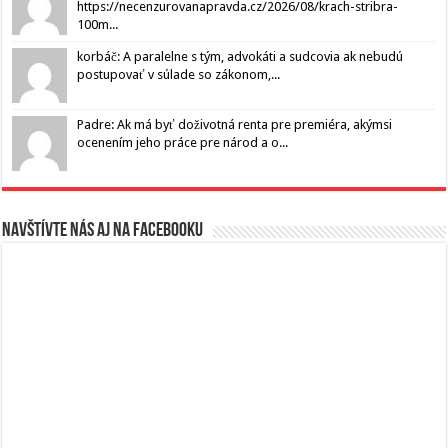
https://necenzurovanapravda.cz/2026/08/krach-stribra-
100m...
korbáč: A paralelne s tým, advokáti a sudcovia ak nebudú
postupovať v súlade so zákonom,...
Padre: Ak má byť doživotná renta pre premiéra, akýmsi
ocenením jeho práce pre národ a o...
Navštívte nás aj na Facebooku