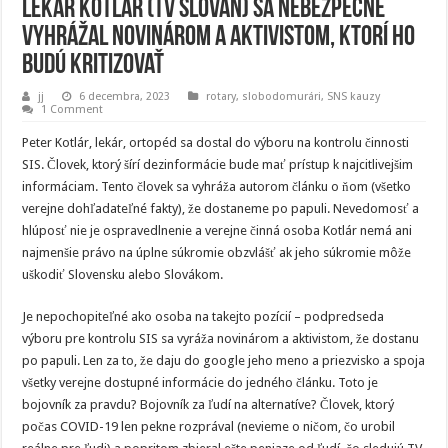
lekár Kotlár (TV Slovan) sa nebezpečne
vyhrážal novinárom a aktivistom, ktorí ho
budú kritizovať
jj
6 decembra, 2023
rotary
,
slobodomurári
,
SNS kauzy
1 Comment
Peter Kotlár, lekár, ortopéd sa dostal do výboru na kontrolu činnosti
SIS. Človek, ktorý šírí dezinformácie bude mať prístup k najcitlivejšim
informáciam. Tento človek sa vyhráža autorom článku o ňom (všetko
verejne dohľadateľné fakty), že dostaneme po papuli. Nevedomosť a
hlúposť nie je ospravedlnenie a verejne činná osoba Kotlár nemá ani
najmenšie právo na úplne súkromie obzvlášť ak jeho súkromie môže
uškodiť Slovensku alebo Slovákom.
Je nepochopiteľné ako osoba na takejto pozícií – podpredseda
výboru pre kontrolu SIS sa vyráža novinárom a aktivistom, že dostanu
po papuli. Len za to, že daju do google jeho meno a priezvisko a spoja
všetky verejne dostupné informácie do jedného článku. Toto je
bojovník za pravdu? Bojovník za ľudí na alternatíve? Človek, ktorý
počas COVID-19 len pekne rozprával (nevieme o ničom, čo urobil