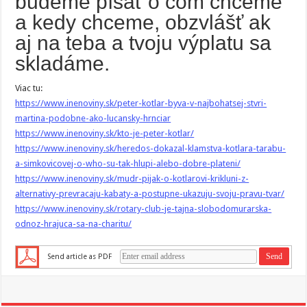
budeme písať o čom chceme
a kedy chceme, obzvlášť ak
aj na teba a tvoju výplatu sa
skladáme.
Viac tu:
https://www.inenoviny.sk/peter-kotlar-byva-v-najbohatsej-stvri-
martina-podobne-ako-lucansky-hrnciar
https://www.inenoviny.sk/kto-je-peter-kotlar/
https://www.inenoviny.sk/heredos-dokazal-klamstva-kotlara-tarabu-
a-simkovicovej-o-who-su-tak-hlupi-alebo-dobre-plateni/
https://www.inenoviny.sk/mudr-pijak-o-kotlarovi-krikluni-z-
alternativy-prevracaju-kabaty-a-postupne-ukazuju-svoju-pravu-tvar/
https://www.inenoviny.sk/rotary-club-je-tajna-slobodomurarska-
odnoz-hrajuca-sa-na-charitu/
Send article as PDF