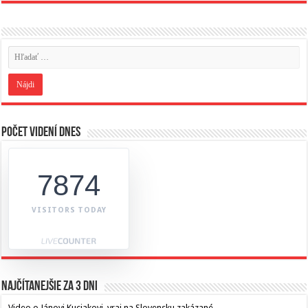
Počet videní dnes
7874
VISITORS TODAY
Najčítanejšie za 3 dni
Video o Jánovi Kuciakovi, vraj na Slovensku zakázané