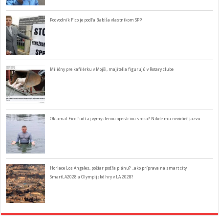
Podvodník Fico je podľa Babiša vlastníkom SPP
Milióny pre kafilérku v Mojši, majitelia figurujú v Rotary clube
Oklamal Fico ľudí aj vymyslenou operáciou srdca? Nikde mu nevidieť jazvu…
Horiace Los Angeles, požiar podľa plánu? ..ako príprava na smart city
SmartLA2028 a Olympijské hry v LA 2028?