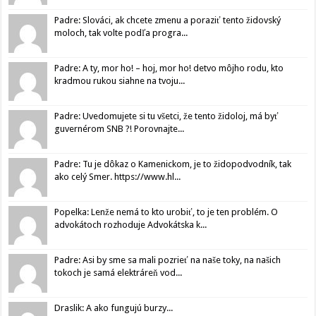
Padre: Slováci, ak chcete zmenu a poraziť tento židovský
moloch, tak volte podľa progra...
Padre: A ty, mor ho! – hoj, mor ho! detvo môjho rodu, kto
kradmou rukou siahne na tvoju...
Padre: Uvedomujete si tu všetci, že tento židoloj, má byť
guvernérom SNB ?! Porovnajte...
Padre: Tu je dôkaz o Kamenickom, je to židopodvodník, tak
ako celý Smer. https://www.hl...
Popelka: Lenže nemá to kto urobiť, to je ten problém. O
advokátoch rozhoduje Advokátska k...
Padre: Asi by sme sa mali pozrieť na naše toky, na našich
tokoch je samá elektráreň vod...
Draslik: A ako fungujú burzy...