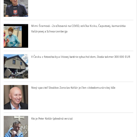
Mimi Šramová – 2x očkovaná na COVID, volička Kisku, Čaputovej, kamarátka
Vašáryovej a Schwarzenberga
V Česku z fotovoltaiky a lítiovej batérie vybuchol dom, škoda takmer 300 000 EUR
Nový spasiteľ Slovákov Zoroslav Kollár je člen slobodomurárskej lóže
Kto je Peter Kotlár (pôvodná verzia)