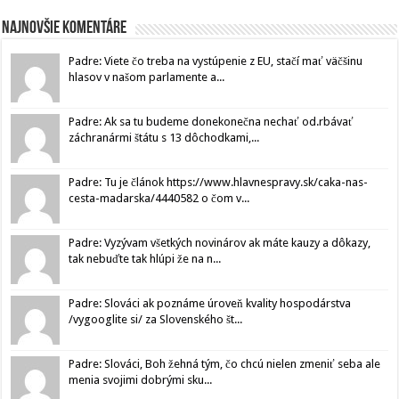
Najnovšie komentáre
Padre: Viete čo treba na vystúpenie z EU, stačí mať väčšinu
hlasov v našom parlamente a...
Padre: Ak sa tu budeme donekonečna nechať od.rbávať
záchranármi štátu s 13 dôchodkami,...
Padre: Tu je článok https://www.hlavnespravy.sk/caka-nas-
cesta-madarska/4440582 o čom v...
Padre: Vyzývam všetkých novinárov ak máte kauzy a dôkazy,
tak nebuďte tak hlúpi že na n...
Padre: Slováci ak poznáme úroveň kvality hospodárstva
/vygooglite si/ za Slovenského št...
Padre: Slováci, Boh žehná tým, čo chcú nielen zmeniť seba ale
menia svojimi dobrými sku...