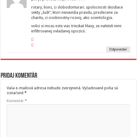
rotary, lions, ci slobodomurari. spolocnosti skodiace
sekty „ludi“, ktori nenavidia pravdu, prezlecene za
charitu, ci osobnostny rozvoj, ako scientologia.
volici si mozu este viac trieskat hlavy, ze naleteli nimi
infiltrovanej ovladanej opozicii.
Odpovedať
Pridaj komentár
Vaša e-mailová adresa nebude zverejnená.
Vyžadované polia sú
označené
*
Komentár
*