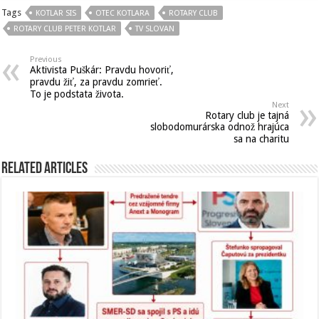
Tags
KOTLAR SIS
OTEC KOTLARA
ROTARY CLUB
ROTARY CLUB PETER KOTLAR
TV SLOVAN
Previous
Aktivista Puškár: Pravdu hovoriť,
pravdu žiť, za pravdu zomrieť.
To je podstata života.
Next
Rotary club je tajná
slobodomurárska odnož hrajúca
sa na charitu
Related Articles