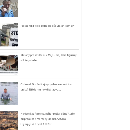
Podvodník Fico je podľa Babiša vlastníkom SPP
Milióny pre kafilérku v Mojši, majitelia figurujú
v Rotary clube
Oklamal Fico ľudí aj vymyslenou operáciou
srdca? Nikde mu nevidieť jazvu…
Horiace Los Angeles, požiar podľa plánu? ..ako
príprava na smart city SmartLA2028 a
Olympijské hry v LA 2028?