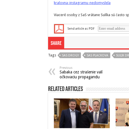
kralovna-instagramu-nedomyslela
Viaceré osoby z SaS vrátane Sulíka sú často s
Send article as PDF
Share
Tags
SAS DROGY
SAS PLACKOVA
SULIK D
Previous
Sabaka cez strašenie valí
očkovaciu propagandu
Related Articles