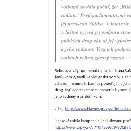
voľbami sa dala počuť, že: ‚Riš
rodinu.‘ Pred parlamentnými v
jej predsedu Sulíka. V kontexte 
zvláštne vyzerá jej podpora stran
mäkkých drog ako aj jej vyjadr
a jeho rodinou. Vraj ich podporo
voľbách vyhral zdravý rozum…
Belousovová pripomenula aj to, že strana SaS
fanúšikom vysvetlí, že Slovensku pomôžu len 
zdravom rozume tí, ktorí sa podieľajú na je
drog. Byť vyšetrovateľom, preverila by som aj
jeho rodinným príslušníkom.“
zdroj:
https://www.hlavnespravy.sk/hviezdu-s
Plačková robila kampaň SaS a Sulíkovmu profi
https://www.topky.sk/cl/10/1859379/VOLBY-2