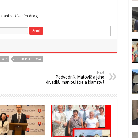
pájaní s užívaním drog.
ROGY
SULIK PLACKOVA
Next
Podvodník Matovič a jeho
divadlá, manipulácie a klamstvá