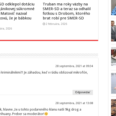
D odklepol dotáciu
Truban ma roky väzby na
gánikovej súkromné
SMER-SD a teraz sa odhalil
. Matovič nazval
fotkou s Drobom, ktorého
kovú, že je bábkou
brat robí pre SMER-SD
2 februára, 2026
ára, 2026
28 septembra, 2021 at 09:34
kriminálnikmi?! Je záhadou, keď v rádiu oblizoval mikrofón,
Odpovedať
28 septembra, 2021 at 13:08
, hlavne ,že u tohto podareného klanu našli 9kg drog a
rihuany. Preber sa moderátor!