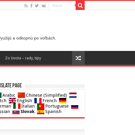
 využijú a odkopnú po voľbách.
Zo života – rady, tipy
slate page
Arabic
Chinese (Simplified)
tch
English
French
rman
Italian
Portuguese
Slovak
ssian
Spanish