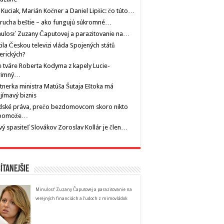
 Kuciak, Marián Kočner a Daniel Lipšic: čo túto…
rucha beštie – ako fungujú súkromné…
ulosť Zuzany Čaputovej a parazitovanie na…
tila Českou televizi vláda Spojených států
erických?
 tváre Roberta Kodyma z kapely Lucie-
rimný…
tnerka ministra Matúša Šutaja Eštoka má
jímavý biznis
dské práva, prečo bezdomovcom skoro nikto
pomože…
ý spasiteľ Slovákov Zoroslav Kollár je člen…
ítanejšie
Minulosť Zuzany Čaputovej a parazitovanie na
verejných financiách a ľudoch z mimovládok