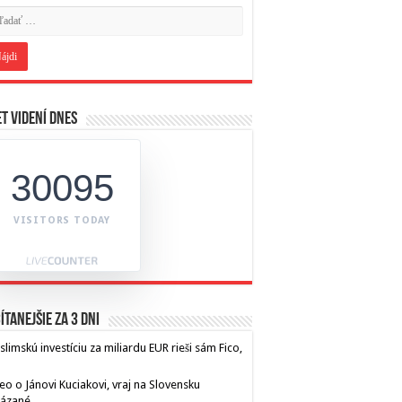
t videní dnes
30095
VISITORS TODAY
ítanejšie za 3 dni
limskú investíciu za miliardu EUR rieši sám Fico,
eo o Jánovi Kuciakovi, vraj na Slovensku
kázané