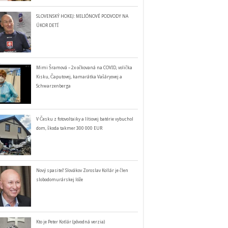
SLOVENSKÝ HOKEJ: MILIÓNOVÉ PODVODY NA
ÚKOR DETÍ
Mimi Šramová – 2x očkovaná na COVID, volička
Kisku, Čaputovej, kamarátka Vašáryovej a
Schwarzenberga
V Česku z fotovoltaiky a lítiovej batérie vybuchol
dom, škoda takmer 300 000 EUR
Nový spasiteľ Slovákov Zoroslav Kollár je člen
slobodomurárskej lóže
Kto je Peter Kotlár (pôvodná verzia)