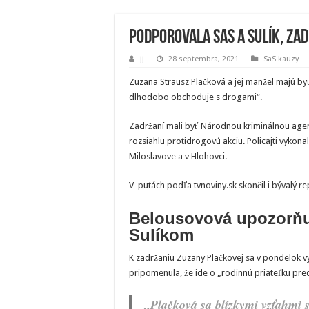
Podporovala SaS a Sulík, za
jj
28 septembra, 2021
SaS kauzy
Zuzana Strausz Plačková a jej manžel majú by
dlhodobo obchoduje s drogami“.
Zadržaní mali byť Národnou kriminálnou agen
rozsiahlu protidrogovú akciu. Policajti vykonal
Miloslavove a v Hlohovci.
V putách podľa tvnoviny.sk skončil i bývalý re
Belousovová upozorňuj
Sulíkom
K zadržaniu Zuzany Plačkovej sa v pondelok v
pripomenula, že ide o „rodinnú priateľku pre
„Plačková sa blízkymi vzťahmi 