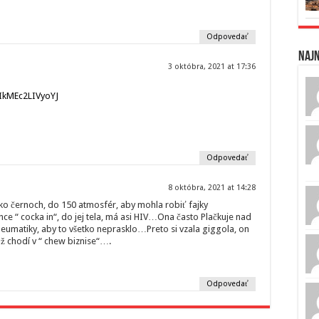
Odpovedať
Naj
3 októbra, 2021 at 17:36
IkMEc2LIVyoYJ
Odpovedať
8 októbra, 2021 at 14:28
o černoch, do 150 atmosfér, aby mohla robiť fajky
e “ cocka in“, do jej tela, má asi HIV…Ona často Plačkuje nad
eumatiky, aby to všetko neprasklo…Preto si vzala giggola, on
ž chodí v “ chew biznise“….
Odpovedať