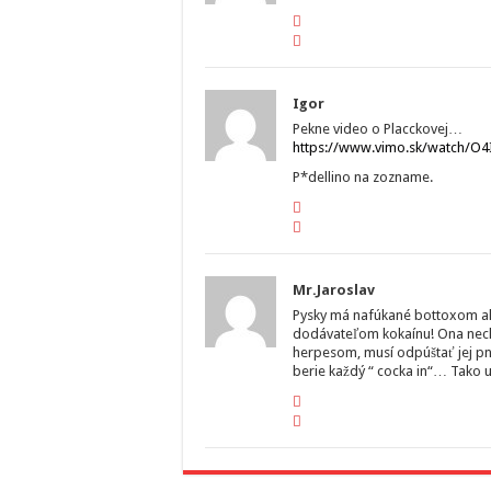
Igor
Pekne video o Placckovej…
https://www.vimo.sk/watch/O4
P*dellino na zozname.
Mr.Jaroslav
Pysky má nafúkané bottoxom ak
dodávateľom kokaínu! Ona nechc
herpesom, musí odpúštať jej pn
berie každý “ cocka in“… Tako u