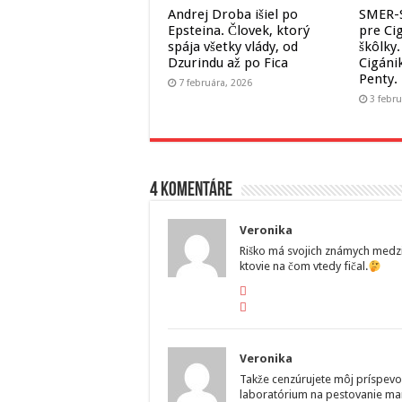
Andrej Droba išiel po
SMER-S
Epsteina. Človek, ktorý
pre Ci
spája všetky vlády, od
škôlky
Dzurindu až po Fica
Cigáni
Penty.
7 februára, 2026
3 febru
4 komentáre
Veronika
Riško má svojich známych medzi 
ktovie na čom vtedy fičal.
Veronika
Takže cenzúrujete môj príspevok
laboratórium na pestovanie ma