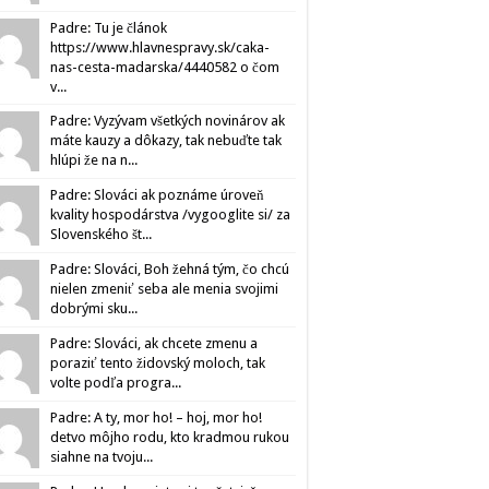
Padre: Tu je článok
https://www.hlavnespravy.sk/caka-
nas-cesta-madarska/4440582 o čom
v...
Padre: Vyzývam všetkých novinárov ak
máte kauzy a dôkazy, tak nebuďte tak
hlúpi že na n...
Padre: Slováci ak poznáme úroveň
kvality hospodárstva /vygooglite si/ za
Slovenského št...
Padre: Slováci, Boh žehná tým, čo chcú
nielen zmeniť seba ale menia svojimi
dobrými sku...
Padre: Slováci, ak chcete zmenu a
poraziť tento židovský moloch, tak
volte podľa progra...
Padre: A ty, mor ho! – hoj, mor ho!
detvo môjho rodu, kto kradmou rukou
siahne na tvoju...