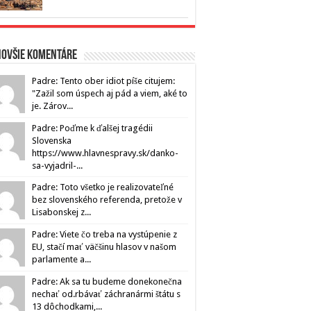
novšie komentáre
Padre: Tento ober idiot píše citujem:
"Zažil som úspech aj pád a viem, aké to
je. Zárov...
Padre: Poďme k ďalšej tragédii
Slovenska
https://www.hlavnespravy.sk/danko-
sa-vyjadril-...
Padre: Toto všetko je realizovateľné
bez slovenského referenda, pretože v
Lisabonskej z...
Padre: Viete čo treba na vystúpenie z
EU, stačí mať väčšinu hlasov v našom
parlamente a...
Padre: Ak sa tu budeme donekonečna
nechať od.rbávať záchranármi štátu s
13 dôchodkami,...