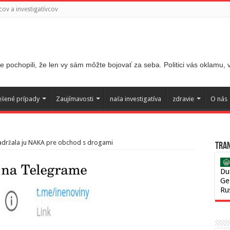
ov a investigatívcov
 pochopili, že len vy sám môžte bojovať za seba. Politici vás oklamu,
ešené prípady
Zaujímavosti
naša investigatíva
zdravie
O nás
zadržala ju NAKA pre obchod s drogami
Tran
Du
Ge
Ru