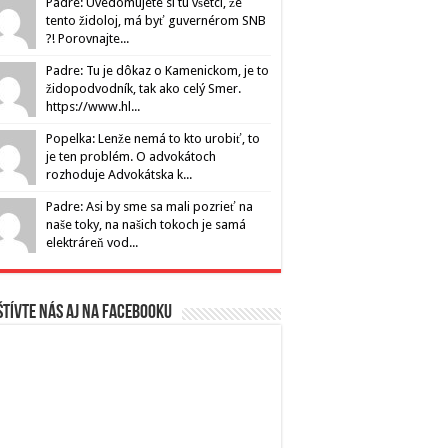
Padre: Uvedomujete si tu všetci, že
tento židoloj, má byť guvernérom SNB
?! Porovnajte...
Padre: Tu je dôkaz o Kamenickom, je to
židopodvodník, tak ako celý Smer.
https://www.hl...
Popelka: Lenže nemá to kto urobiť, to
je ten problém. O advokátoch
rozhoduje Advokátska k...
Padre: Asi by sme sa mali pozrieť na
naše toky, na našich tokoch je samá
elektráreň vod...
tívte nás aj na Facebooku