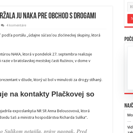
držala ju NAKA pre obchod s drogami
4 komentáre
ť podľa portálu „údajne súčasťou zločineckej skupiny, ktorá
Poče
túrou NAKA, ktorá v pondelok 27. septembra realizuje
i razie v bratislavskej mestskej časti Ružinov, v dome v
prezentant v džude, ktorý už bol v minulosti za drogy stíhaný.
e na kontakty Plačkovej so
Najč
yjadrila exposlankyňa NR SR Anna Belousovová, ktorá
Mos
dsedu SaS a ministra hospodárstva Richarda Sulíka“.
…
Vid
so Sulíkom netajila, práve naopak. Pred
za