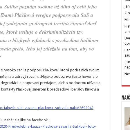
ka Sulíka poznám osobne už dlho aj celú jeho
Ján
Z b
oľbami Plačková verejne podporovala SaS a
Min
jej zadržania za drogovú trestnú činnosť dosť
Pla
e, ktorá usiluje o dekriminalizáciu tzv.
am
Dve
enia o blízkych vzťahoch s predsedom Sulíkom
úp
vala preto, lebo jej záležalo na tom, aby vo
Par
zau
“
Ľu
ne
 si vysoko cenila podporu Plačkovej, ktorá podľa nich svojim
Nov
riešenia a zdravý rozum. „Nejako podozrivo často hovoria o
ho degradácii a otupovaní predajom, alebo podporou užívania
 kontakty Plačkovej smerom k predsedovi liberálov Riškovi a
Najč
ocialnych-sieti-zuzanu-plackovu-zadrzala-naka/2692942
lu naháňala like na facebooku.
020-Predvolebna-kauza–Plackova-zavarila-Sulikovi–Toto-