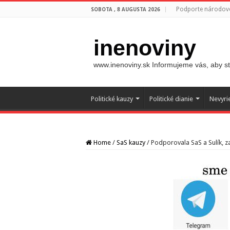
Podporte národovc
SOBOTA , 8 AUGUSTA 2026
inenoviny
www.inenoviny.sk Informujeme vás, aby ste
Politické kauzy
Politické dianie
Nevyri
Home
/
SaS kauzy
/
Podporovala SaS a Sulík, 