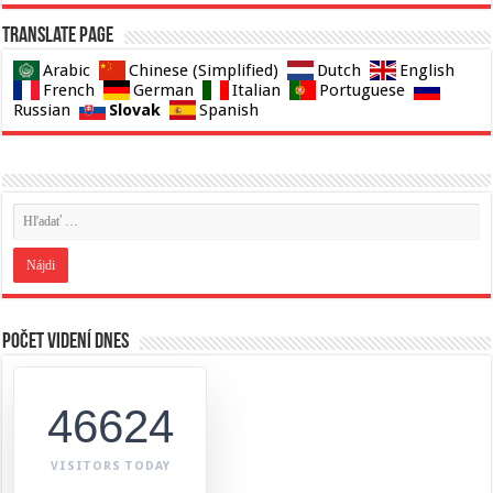
Translate page
Arabic
Chinese (Simplified)
Dutch
English
French
German
Italian
Portuguese
Slovak
Russian
Spanish
Počet videní dnes
46624
VISITORS TODAY