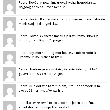
Padre: Slováci ak poznáme úroveň kvality hospodárstva
/vygooglite si/ za Slovenského št...
Padre: Slováci, Boh žehná tým, čo chcú nielen zmeniť seba ale
menia svojimi dobrými sku...
Padre: Slováci, ak chcete zmenu a poraziť tento židovský
moloch, tak volte podľa progra...
Padre: A ty, mor ho! – hoj, mor ho! detvo môjho rodu, kto
kradmou rukou siahne na tvoju...
Padre: Uvedomujete si tu všetci, že tento židoloj, má byť
guvernérom SNB ?! Porovnajte...
Padre: Tu je dôkaz o Kamenickom, je to židopodvodník, tak
ako celý Smer. https://www.hl...
Popelka: Lenže nemá to kto urobiť, to je ten problém. O
advokátoch rozhoduje Advokátska k...