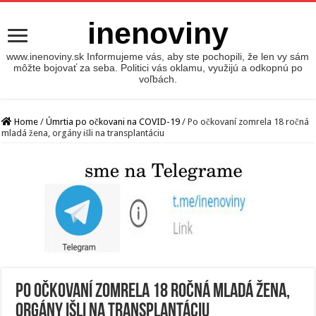
inenoviny
www.inenoviny.sk Informujeme vás, aby ste pochopili, že len vy sám
môžte bojovať za seba. Politici vás oklamu, využijú a odkopnú po
voľbách.
Home
/
Úmrtia po očkovani na COVID-19
/
Po očkovaní zomrela 18 ročná
mladá žena, orgány išli na transplantáciu
Po očkovaní zomrela 18 ročná mladá žena,
orgány išli na transplantáciu