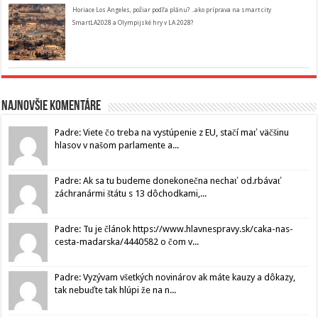
Horiace Los Angeles, požiar podľa plánu? ..ako príprava na smart city
SmartLA2028 a Olympijské hry v LA 2028?
Najnovšie komentáre
Padre: Viete čo treba na vystúpenie z EU, stačí mať väčšinu
hlasov v našom parlamente a...
Padre: Ak sa tu budeme donekonečna nechať od.rbávať
záchranármi štátu s 13 dôchodkami,...
Padre: Tu je článok https://www.hlavnespravy.sk/caka-nas-
cesta-madarska/4440582 o čom v...
Padre: Vyzývam všetkých novinárov ak máte kauzy a dôkazy,
tak nebuďte tak hlúpi že na n...