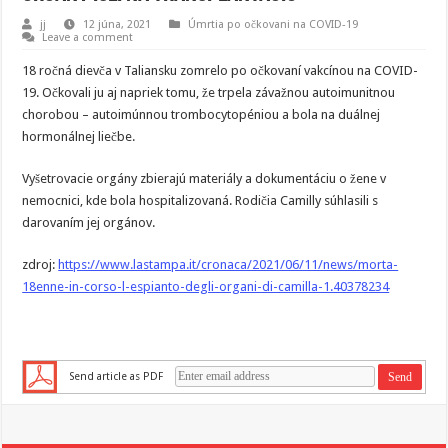
jj
12 júna, 2021
Úmrtia po očkovani na COVID-19
Leave a comment
18 ročná dievča v Taliansku zomrelo po očkovaní vakcínou na COVID-
19. Očkovali ju aj napriek tomu, že trpela závažnou autoimunitnou
chorobou – autoimúnnou trombocytopéniou a bola na duálnej
hormonálnej liečbe.
Vyšetrovacie orgány zbierajú materiály a dokumentáciu o žene v
nemocnici, kde bola hospitalizovaná. Rodičia Camilly súhlasili s
darovaním jej orgánov.
zdroj:
https://www.lastampa.it/cronaca/2021/06/11/news/morta-
18enne-in-corso-l-espianto-degli-organi-di-camilla-1.40378234
Send article as PDF