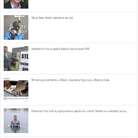
Kto je Peter Kotlár (pôvodná verzia)
Podvodník Fico je podľa Babiša vlastníkom SPP
Milióny pre kafilérku v Mojši, majitelia figurujú v Rotary clube
Oklamal Fico ľudí aj vymyslenou operáciou srdca? Nikde mu nevidieť jazvu…