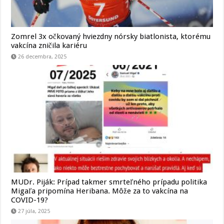
Zomrel 3x očkovaný hviezdny nórsky biatlonista, ktorému
vakcína zničila kariéru
26 decembra, 2025
MUDr. Piják: Prípad takmer smrteľného prípadu politika
Migaľa pripomína Heribana. Môže za to vakcína na
COVID-19?
27 júla, 2025