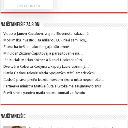
Najčítanejšie za 3 dni
Video o Jánovi Kuciakovi, vraj na Slovensku zakázané
Moslimskú investíciu za miliardu EUR rieši sám Fico,…
Z brucha beštie – ako fungujú súkromné…
Minulosť Zuzany Čaputovej a parazitovanie na…
Ján Kuciak, Marián Kočner a Daniel Lipšic: čo túto…
Dve tváre Roberta Kodyma z kapely Lucie-úprimný…
Platila Českou televizi vláda Spojených států amerických?
Ľudské práva, prečo bezdomovcom skoro nikto nepomože…
Partnerka ministra Matúša Šutaja Eštoka má zaujímavý biznis
Prešli sme z yandex mailu na protonmail z dôvodu…
Najčítanejšie