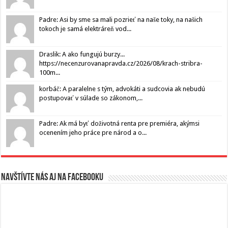
Padre: Asi by sme sa mali pozrieť na naše toky, na našich
tokoch je samá elektráreň vod...
Draslik: A ako fungujú burzy...
https://necenzurovanapravda.cz/2026/08/krach-stribra-
100m...
korbáč: A paralelne s tým, advokáti a sudcovia ak nebudú
postupovať v súlade so zákonom,...
Padre: Ak má byť doživotná renta pre premiéra, akýmsi
ocenením jeho práce pre národ a o...
Navštívte nás aj na Facebooku