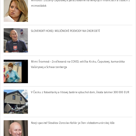
Minulosť Zuzany Čaputovej a parazitovanie na verejných financiách a ľudoch z
mimovládok
SLOVENSKÝ HOKEJ: MILIÓNOVÉ PODVODY NA ÚKOR DETÍ
Mimi Šramová – 2x očkovaná na COVID, volička Kisku, Čaputovej, kamarátka
Vašáryovej a Schwarzenberga
V Česku z fotovoltaiky a lítiovej batérie vybuchol dom, škoda takmer 300 000 EUR
Nový spasiteľ Slovákov Zoroslav Kollár je člen slobodomurárskej lóže