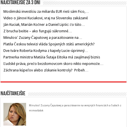
Najčítanejšie za 3 dni
Moslimskú investíciu za miliardu EUR rieši sám Fico,…
Video o Jánovi Kuciakovi, vraj na Slovensku zakázané
Ján Kuciak, Marián Kočner a Daniel Lipšic: čo túto…
Z brucha beštie – ako fungujú súkromné…
Minulosť Zuzany Čaputovej a parazitovanie na…
Platila Českou televizi vláda Spojených států amerických?
Dve tváre Roberta Kodyma z kapely Lucie-úprimný…
Partnerka ministra Matúša Šutaja Eštoka má zaujímavý biznis
Ľudské práva, prečo bezdomovcom skoro nikto nepomože…
Záchrana kúpeľov alebo získanie kontroly? Príbeh…
Najčítanejšie
Minulosť Zuzany Čaputovej a parazitovanie na verejných financiách a ľudoch z
mimovládok