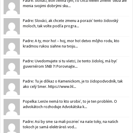
Padre: Slováci, Boh žehná tým, čo chcú nielen zmeniť seba ale
menia svojimi dobrými sku...
Padre: Slováci, ak chcete zmenu a poraziť tento židovský
moloch, tak volte podľa progra...
Padre: A ty, mor ho! – hoj, mor ho! detvo môjho rodu, kto
kradmou rukou siahne na tvoju...
Padre: Uvedomujete si tu všetci, že tento židoloj, má byť
guvernérom SNB ?! Porovnajte...
Padre: Tu je dôkaz o Kamenickom, je to židopodvodník, tak
ako celý Smer. https://www.hl...
Popelka: Lenže nemá to kto urobiť, to je ten problém. O
advokátoch rozhoduje Advokátska k...
Padre: Asi by sme sa mali pozrieť na naše toky, na našich
tokoch je samá elektráreň vod...