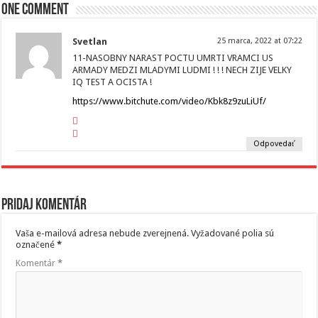
One comment
Svetlan
25 marca, 2022 at 07:22
11-NASOBNY NARAST POCTU UMRTI VRAMCI US
ARMADY MEDZI MLADYMI LUDMI ! ! ! NECH ZIJE VELKY
IQ TEST A OCISTA !
https://www.bitchute.com/video/Kbk8z9zuLiUf/
Odpovedať
Pridaj komentár
Vaša e-mailová adresa nebude zverejnená.
Vyžadované polia sú
označené
*
Komentár
*