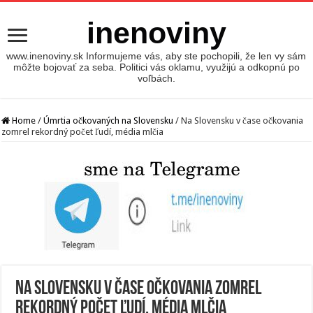
inenoviny
www.inenoviny.sk Informujeme vás, aby ste pochopili, že len vy sám
môžte bojovať za seba. Politici vás oklamu, využijú a odkopnú po
voľbách.
Home
/
Úmrtia očkovaných na Slovensku
/
Na Slovensku v čase očkovania
zomrel rekordný počet ľudí, média mlčia
Na Slovensku v čase očkovania zomrel
rekordný počet ľudí, média mlčia