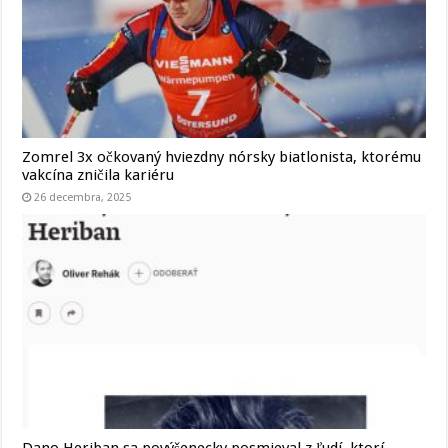
Zomrel 3x očkovaný hviezdny nórsky biatlonista, ktorému
vakcína zničila kariéru
26 decembra, 2025
Dano Heriban sa povýšenecky posmieval z ľudí, ktorí