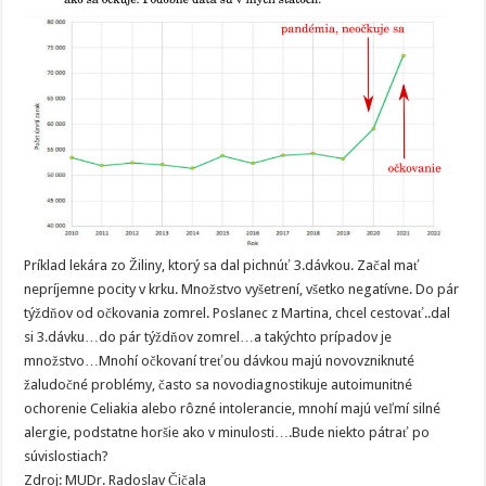
Príklad lekára zo Žiliny, ktorý sa dal pichnúť 3.dávkou. Začal mať
nepríjemne pocity v krku. Množstvo vyšetrení, všetko negatívne. Do pár
týždňov od očkovania zomrel. Poslanec z Martina, chcel cestovať..dal
si 3.dávku…do pár týždňov zomrel…a takýchto prípadov je
množstvo…Mnohí očkovaní treťou dávkou majú novovzniknuté
žaludočné problémy, často sa novodiagnostikuje autoimunitné
ochorenie Celiakia alebo rôzné intolerancie, mnohí majú veľmí silné
alergie, podstatne horšie ako v minulosti….Bude niekto pátrať po
súvislostiach?
Zdroj: MUDr. Radoslav Čičala