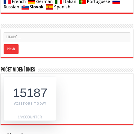
French
German
Italian
Portuguese
Slovak
Russian
Spanish
Počet videní dnes
15187
VISITORS TODAY