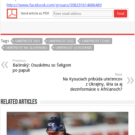
https://www.facebook.com/groups/308291614686489
Send article as PDF
Tags
UMRTNOST 2021
UMRTNOST 2022
UMRTNOST COVID
UMRTNOST NA SLOVENSKU
UMRTNOST OCKOVANIE
Previous
Bačinský: Osuskému so Šeligom
po papuli
Next
Na Kysuciach pribúda utečencov
z Ukrajiny, šíria sa aj
dezinformácie o Afričanoch?
Related Articles