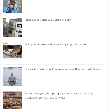
Podvodník Fico je podľa Babiša vlastníkom SPP
Milióny pre kafilérku v Mojši, majitelia figurujú v Rotary clube
Oklamal Fico ľudí aj vymyslenou operáciou srdca? Nikde mu nevidieť jazvu…
Horiace Los Angeles, požiar podľa plánu? ..ako príprava na smart city
SmartLA2028 a Olympijské hry v LA 2028?