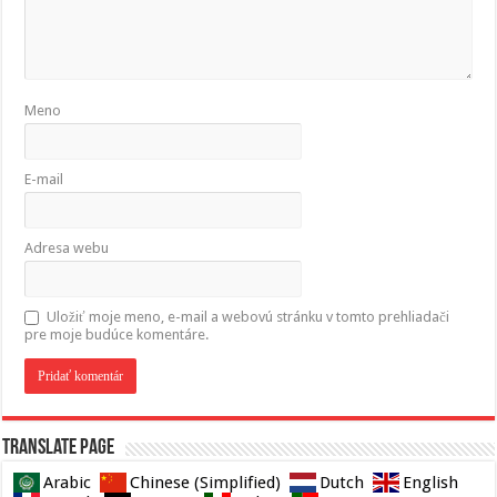
Meno
E-mail
Adresa webu
Uložiť moje meno, e-mail a webovú stránku v tomto prehliadači
pre moje budúce komentáre.
Translate page
Arabic
Chinese (Simplified)
Dutch
English