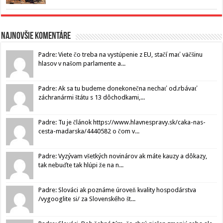
Najnovšie komentáre
Padre: Viete čo treba na vystúpenie z EU, stačí mať väčšinu
hlasov v našom parlamente a...
Padre: Ak sa tu budeme donekonečna nechať od.rbávať
záchranármi štátu s 13 dôchodkami,...
Padre: Tu je článok https://www.hlavnespravy.sk/caka-nas-
cesta-madarska/4440582 o čom v...
Padre: Vyzývam všetkých novinárov ak máte kauzy a dôkazy,
tak nebuďte tak hlúpi že na n...
Padre: Slováci ak poznáme úroveň kvality hospodárstva
/vygooglite si/ za Slovenského št...