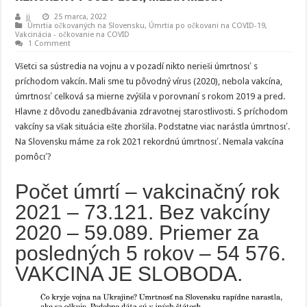
jj
25 marca, 2022
Úmrtia očkovaných na Slovensku
,
Úmrtia po očkovani na COVID-19
,
Vakcinácia - očkovanie na COVID
1 Comment
Všetci sa sústredia na vojnu a v pozadí nikto nerieši úmrtnosť s
príchodom vakcín. Mali sme tu pôvodný vírus (2020), nebola vakcína,
úmrtnosť celková sa mierne zvýšila v porovnaní s rokom 2019 a pred.
Hlavne z dôvodu zanedbávania zdravotnej starostlivosti. S príchodom
vakcíny sa však situácia ešte zhoršila. Podstatne viac narástla úmrtnosť.
Na Slovensku máme za rok 2021 rekordnú úmrtnosť. Nemala vakcína
pomôcť?
Počet úmrtí – vakcinačný rok
2021 – 73.121. Bez vakcíny
2020 – 59.089. Priemer za
posledných 5 rokov – 54 576.
VAKCINA JE SLOBODA.