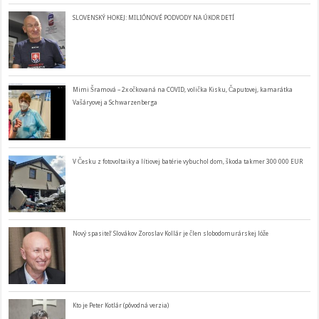
SLOVENSKÝ HOKEJ: MILIÓNOVÉ PODVODY NA ÚKOR DETÍ
Mimi Šramová – 2x očkovaná na COVID, volička Kisku, Čaputovej, kamarátka
Vašáryovej a Schwarzenberga
V Česku z fotovoltaiky a lítiovej batérie vybuchol dom, škoda takmer 300 000 EUR
Nový spasiteľ Slovákov Zoroslav Kollár je člen slobodomurárskej lóže
Kto je Peter Kotlár (pôvodná verzia)