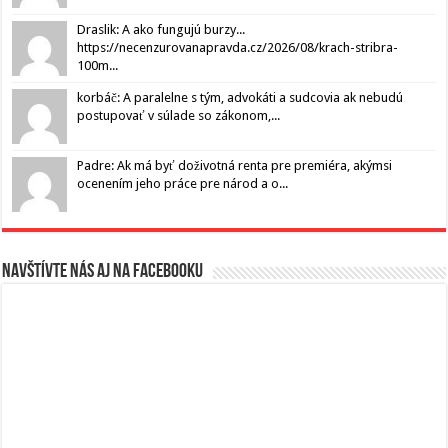
Draslik: A ako fungujú burzy...
https://necenzurovanapravda.cz/2026/08/krach-stribra-
100m...
korbáč: A paralelne s tým, advokáti a sudcovia ak nebudú
postupovať v súlade so zákonom,...
Padre: Ak má byť doživotná renta pre premiéra, akýmsi
ocenením jeho práce pre národ a o...
Navštívte nás aj na Facebooku