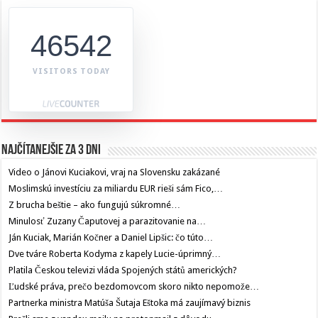
46542
VISITORS TODAY
Najčítanejšie za 3 dni
Video o Jánovi Kuciakovi, vraj na Slovensku zakázané
Moslimskú investíciu za miliardu EUR rieši sám Fico,…
Z brucha beštie – ako fungujú súkromné…
Minulosť Zuzany Čaputovej a parazitovanie na…
Ján Kuciak, Marián Kočner a Daniel Lipšic: čo túto…
Dve tváre Roberta Kodyma z kapely Lucie-úprimný…
Platila Českou televizi vláda Spojených států amerických?
Ľudské práva, prečo bezdomovcom skoro nikto nepomože…
Partnerka ministra Matúša Šutaja Eštoka má zaujímavý biznis