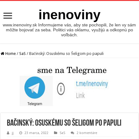
inenoviny
www.inenoviny.sk Informujeme vás, aby ste pochopili, že len vy sám
môžte bojovať za seba. Politici vás oklamu, využijú a odkopnú po
voľbách.
Home
/
SaS
/
Bačinský: Osuskému so Šeligom po papuli
Bačinský: Osuskému so Šeligom po papuli
jj
23 marca, 2022
SaS
2 komentáre