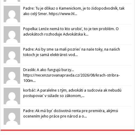
Padre: Tu je dôkaz o Kamenickom, je to židopodvodník, tak
ako celý Smer. https://www.hl...
Popelka: Lenže nemá to kto urobiť, to je ten problém. O
advokátoch rozhoduje Advokátska k...
Padre: Asi by sme sa mali pozrieť na naše toky, na našich
tokoch je samá elektráreň vod...
Draslik: A ako fungujú burzy...
https://necenzurovanapravda.cz/2026/08/krach-stribra-
100m...
korbáč: A paralelne s tým, advokáti a sudcovia ak nebudú
postupovať v súlade so zákonom,...
Padre: Ak má byť doživotná renta pre premiéra, akýmsi
ocenením jeho práce pre národ a o...