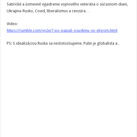
Satirické a úsmevné vyjadrenie vojnového veterána o súčasnom diani,
Ukrajina-Rusko, Covid, liberalizmus a cenzúra…
Video:
https://rumble.com/vy2ej7-po-papuli-osuskmu-so-eligom.html
PS: S idealizáciou Ruska sa nestotožňujeme. Putin je globalista a .