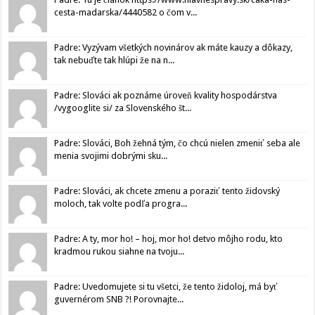
cesta-madarska/4440582 o čom v...
Padre: Vyzývam všetkých novinárov ak máte kauzy a dôkazy,
tak nebuďte tak hlúpi že na n...
Padre: Slováci ak poznáme úroveň kvality hospodárstva
/vygooglite si/ za Slovenského št...
Padre: Slováci, Boh žehná tým, čo chcú nielen zmeniť seba ale
menia svojimi dobrými sku...
Padre: Slováci, ak chcete zmenu a poraziť tento židovský
moloch, tak volte podľa progra...
Padre: A ty, mor ho! – hoj, mor ho! detvo môjho rodu, kto
kradmou rukou siahne na tvoju...
Padre: Uvedomujete si tu všetci, že tento židoloj, má byť
guvernérom SNB ?! Porovnajte...