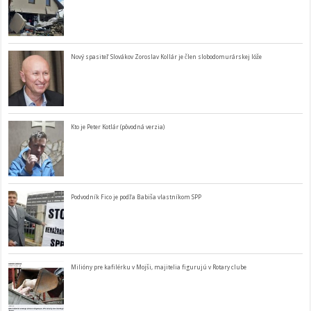
Nový spasiteľ Slovákov Zoroslav Kollár je člen slobodomurárskej lóže
Kto je Peter Kotlár (pôvodná verzia)
Podvodník Fico je podľa Babiša vlastníkom SPP
Milióny pre kafilérku v Mojši, majitelia figurujú v Rotary clube