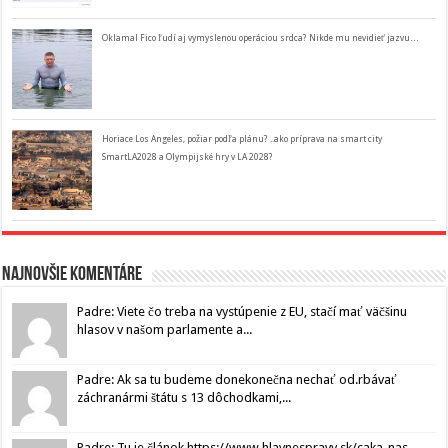
Oklamal Fico ľudí aj vymyslenou operáciou srdca? Nikde mu nevidieť jazvu…
Horiace Los Angeles, požiar podľa plánu? ..ako príprava na smart city
SmartLA2028 a Olympijské hry v LA 2028?
Najnovšie komentáre
Padre: Viete čo treba na vystúpenie z EU, stačí mať väčšinu
hlasov v našom parlamente a...
Padre: Ak sa tu budeme donekonečna nechať od.rbávať
záchranármi štátu s 13 dôchodkami,...
Padre: Tu je článok https://www.hlavnespravy.sk/caka-nas-