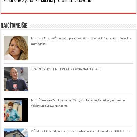
Prešli sme z yandex mailu na protonmail z dôvodu…
Najčítanejšie
Minulosť Zuzany Čaputovej a parazitovanie na verejných financiách a ľudoch z
mimovládok
SLOVENSKÝ HOKEJ: MILIÓNOVÉ PODVODY NA ÚKOR DETÍ
Mimi Šramová – 2x očkovaná na COVID, volička Kisku, Čaputovej, kamarátka
Vašáryovej a Schwarzenberga
V Česku z fotovoltaiky a lítiovej batérie vybuchol dom, škoda takmer 300 000 EUR