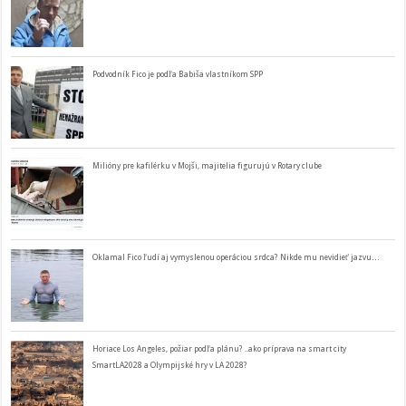
Podvodník Fico je podľa Babiša vlastníkom SPP
Milióny pre kafilérku v Mojši, majitelia figurujú v Rotary clube
Oklamal Fico ľudí aj vymyslenou operáciou srdca? Nikde mu nevidieť jazvu…
Horiace Los Angeles, požiar podľa plánu? ..ako príprava na smart city
SmartLA2028 a Olympijské hry v LA 2028?