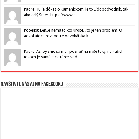
Padre: Tu je dôkaz o Kamenickom, je to židopodvodník, tak
ako celý Smer. https://www.hl...
Popelka: Lenže nemá to kto urobiť, to je ten problém. O
advokátoch rozhoduje Advokátska k...
Padre: Asi by sme sa mali pozrieť na naše toky, na našich
tokoch je samá elektráreň vod...
Navštívte nás aj na Facebooku