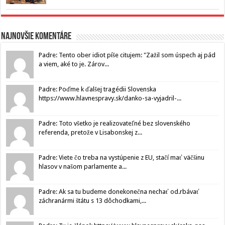
Najnovšie komentáre
Padre: Tento ober idiot píše citujem: "Zažil som úspech aj pád
a viem, aké to je. Zárov...
Padre: Poďme k ďalšej tragédii Slovenska
https://www.hlavnespravy.sk/danko-sa-vyjadril-...
Padre: Toto všetko je realizovateľné bez slovenského
referenda, pretože v Lisabonskej z...
Padre: Viete čo treba na vystúpenie z EU, stačí mať väčšinu
hlasov v našom parlamente a...
Padre: Ak sa tu budeme donekonečna nechať od.rbávať
záchranármi štátu s 13 dôchodkami,...