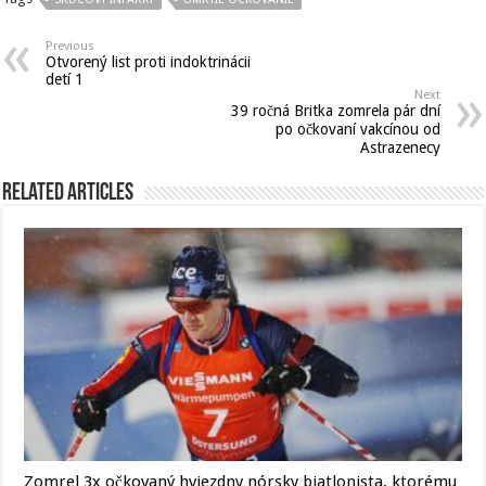
Previous
Otvorený list proti indoktrinácii
detí 1
Next
39 ročná Britka zomrela pár dní
po očkovaní vakcínou od
Astrazenecy
Related Articles
Zomrel 3x očkovaný hviezdny nórsky biatlonista, ktorému