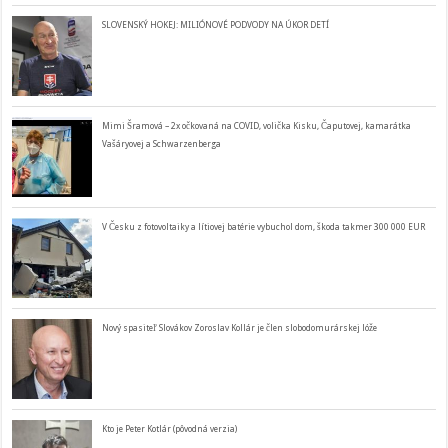
SLOVENSKÝ HOKEJ: MILIÓNOVÉ PODVODY NA ÚKOR DETÍ
Mimi Šramová – 2x očkovaná na COVID, volička Kisku, Čaputovej, kamarátka
Vašáryovej a Schwarzenberga
V Česku z fotovoltaiky a lítiovej batérie vybuchol dom, škoda takmer 300 000 EUR
Nový spasiteľ Slovákov Zoroslav Kollár je člen slobodomurárskej lóže
Kto je Peter Kotlár (pôvodná verzia)