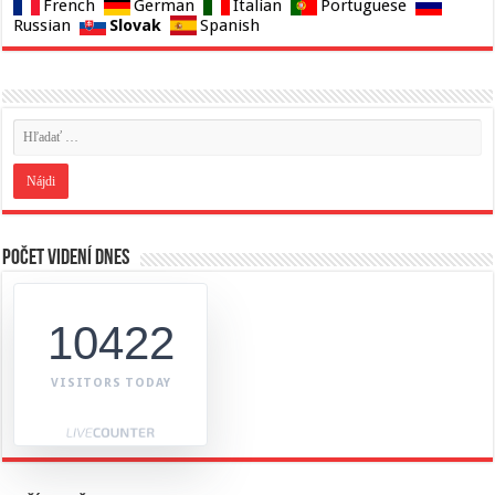
French
German
Italian
Portuguese
Slovak
Russian
Spanish
Počet videní dnes
10422
VISITORS TODAY