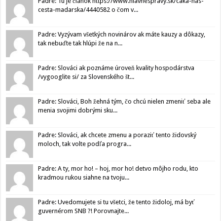
Padre: Tu je článok https://www.hlavnespravy.sk/caka-nas-
cesta-madarska/4440582 o čom v...
Padre: Vyzývam všetkých novinárov ak máte kauzy a dôkazy,
tak nebuďte tak hlúpi že na n...
Padre: Slováci ak poznáme úroveň kvality hospodárstva
/vygooglite si/ za Slovenského št...
Padre: Slováci, Boh žehná tým, čo chcú nielen zmeniť seba ale
menia svojimi dobrými sku...
Padre: Slováci, ak chcete zmenu a poraziť tento židovský
moloch, tak volte podľa progra...
Padre: A ty, mor ho! – hoj, mor ho! detvo môjho rodu, kto
kradmou rukou siahne na tvoju...
Padre: Uvedomujete si tu všetci, že tento židoloj, má byť
guvernérom SNB ?! Porovnajte...