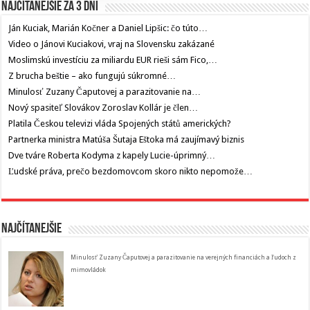
Najčítanejšie za 3 dni
Ján Kuciak, Marián Kočner a Daniel Lipšic: čo túto…
Video o Jánovi Kuciakovi, vraj na Slovensku zakázané
Moslimskú investíciu za miliardu EUR rieši sám Fico,…
Z brucha beštie – ako fungujú súkromné…
Minulosť Zuzany Čaputovej a parazitovanie na…
Nový spasiteľ Slovákov Zoroslav Kollár je člen…
Platila Českou televizi vláda Spojených států amerických?
Partnerka ministra Matúša Šutaja Eštoka má zaujímavý biznis
Dve tváre Roberta Kodyma z kapely Lucie-úprimný…
Ľudské práva, prečo bezdomovcom skoro nikto nepomože…
Najčítanejšie
Minulosť Zuzany Čaputovej a parazitovanie na verejných financiách a ľudoch z
mimovládok