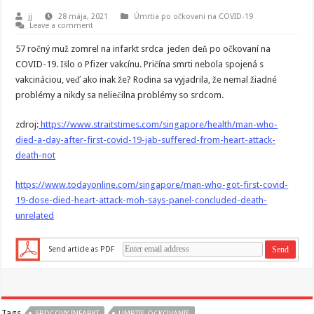
jj
28 mája, 2021
Úmrtia po očkovani na COVID-19
Leave a comment
57 ročný muž zomrel na infarkt srdca jeden deň po očkovaní na
COVID-19. Išlo o Pfizer vakcínu. Pričína smrti nebola spojená s
vakcináciou, veď ako inak že? Rodina sa vyjadrila, že nemal žiadné
problémy a nikdy sa neliečilna problémy so srdcom.
zdroj:
https://www.straitstimes.com/singapore/health/man-who-
died-a-day-after-first-covid-19-jab-suffered-from-heart-attack-
death-not
https://www.todayonline.com/singapore/man-who-got-first-covid-
19-dose-died-heart-attack-moh-says-panel-concluded-death-
unrelated
Send article as PDF
Tags
SRDCOVY INFARKT
UMRTIE OCKOVANIE