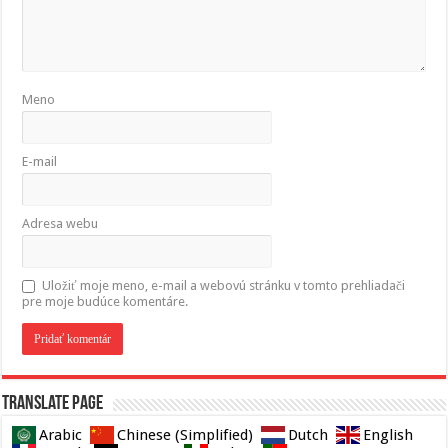
Meno
E-mail
Adresa webu
Uložiť moje meno, e-mail a webovú stránku v tomto prehliadači
pre moje budúce komentáre.
Translate page
Arabic
Chinese (Simplified)
Dutch
English