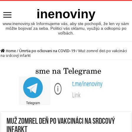
inenoviny
www.inenoviny.sk Informujeme vás, aby ste pochopili, že len vy sám
môžte bojovať za seba. Politici vás oklamu, využijú a odkopnú po
voľbách.
Home
/
Úmrtia po očkovani na COVID-19
/
Muž zomrel deň po vakcináci
na srdcový infarkt
Muž zomrel deň po vakcináci na srdcový
infarkt