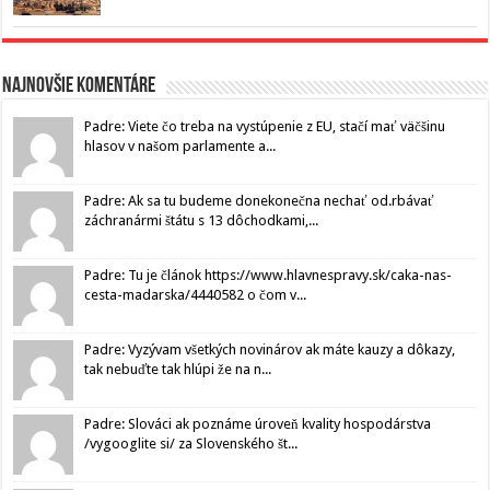
Najnovšie komentáre
Padre: Viete čo treba na vystúpenie z EU, stačí mať väčšinu
hlasov v našom parlamente a...
Padre: Ak sa tu budeme donekonečna nechať od.rbávať
záchranármi štátu s 13 dôchodkami,...
Padre: Tu je článok https://www.hlavnespravy.sk/caka-nas-
cesta-madarska/4440582 o čom v...
Padre: Vyzývam všetkých novinárov ak máte kauzy a dôkazy,
tak nebuďte tak hlúpi že na n...
Padre: Slováci ak poznáme úroveň kvality hospodárstva
/vygooglite si/ za Slovenského št...