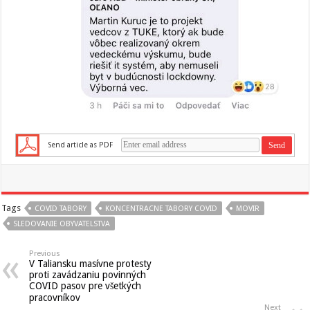
Send article as PDF
Tags
COVID TABORY
KONCENTRACNE TABORY COVID
MOVIR
SLEDOVANIE OBYVATELSTVA
Previous
V Taliansku masívne protesty
proti zavádzaniu povinných
COVID pasov pre všetkých
pracovníkov
Next