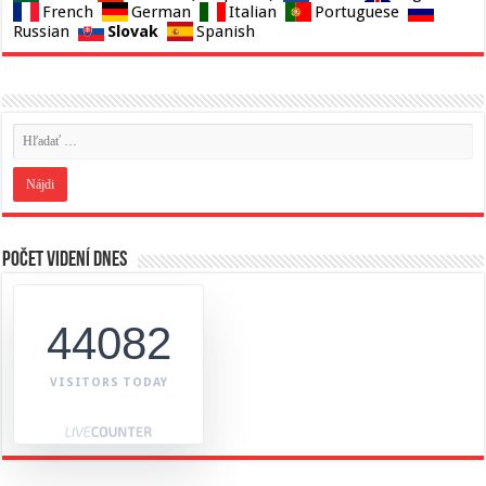
French
German
Italian
Portuguese
Slovak
Russian
Spanish
Počet videní dnes
44082
VISITORS TODAY