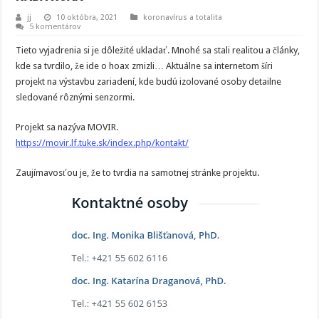
jj
10 októbra, 2021
koronavírus a totalita
5 komentárov
Tieto vyjadrenia si je dôležité ukladať. Mnohé sa stali realitou a články,
kde sa tvrdilo, že ide o hoax zmizli… Aktuálne sa internetom šíri
projekt na výstavbu zariadení, kde budú izolované osoby detailne
sledované rôznými senzormi.
Projekt sa nazýva MOVIR.
https://movir.lf.tuke.sk/index.php/kontakt/
Zaujímavosťou je, že to tvrdia na samotnej stránke projektu.