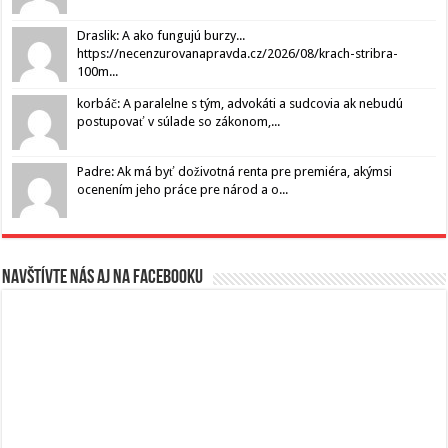
Draslik: A ako fungujú burzy...
https://necenzurovanapravda.cz/2026/08/krach-stribra-
100m...
korbáč: A paralelne s tým, advokáti a sudcovia ak nebudú
postupovať v súlade so zákonom,...
Padre: Ak má byť doživotná renta pre premiéra, akýmsi
ocenením jeho práce pre národ a o...
Navštívte nás aj na Facebooku