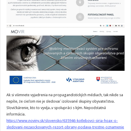
Ak si všimnete vyjadrenia na propagandistických médiach, tak nikde sa
nepíše, že cieľom nie je sledovať izolované skupiny obyvateľstva.
Slovičkárenie, kto to vyvíja..v spolupráci s kým. Nepodstatná
informácia.
https://www.noviny.sk/slovensko/635946-kotlebovci-siria-hoax-o-
sledovani-nezaockovanych-rezort-obrany-podava-trestne-oznamenie