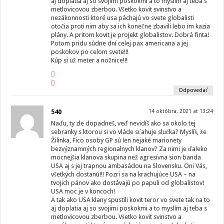
aj doplatia aj so svojimi poskokmi a to myslím aj teba s
metlovicovou zberbou. Všetko kovit svinstvo a
nezákonnosti ktoré usa páchajú vo svete globalisti
otočia proti nim aby sa ich konečne zbavili lebo im kazia
plány. A pritom kovit je projekt globalistov. Dobrá finta!
Potom pridu súdne dní celej pax americana a jej
poskokov po celom svete!!!
Kúp si už meter a nožnice!!!
Odpovedať
540
14 októbra, 2021 at 13:24
Naďu, ty zle dopadneš, veď nevidíš ako sa okolo tej
sebranky s ktorou si vo vláde sťahuje slučka? Myslíš, že
Žilinka, Fico osoby GP sú len nejaké marionety
bezvýznamných regionalnych klanov? Za nimi je ďaleko
mocnejšia klanova skupina než agresívna sion banda
USA aj s jej trapnou ambasádou na Slovensku. Oni Vás,
všetkých dostanú!!! Pozri sa na krachujúce USA – na
tvojich pánov ako dostávajú po papuli od globalistov!
USA moc je v koncoch!
A tak ako USA klany spustili kovit teror vo svete tak na to
aj doplatia aj so svojimi poskokmi a to myslím aj teba s
metlovicovou zberbou. Všetko kovit svinstvo a