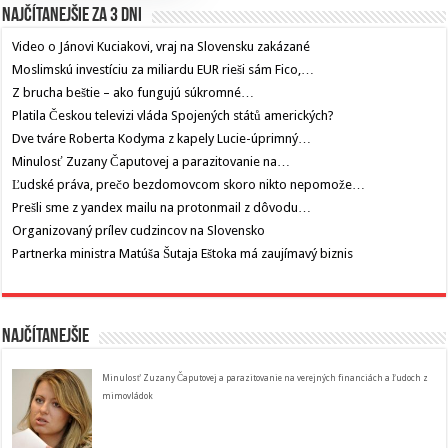
Najčítanejšie za 3 dni
Video o Jánovi Kuciakovi, vraj na Slovensku zakázané
Moslimskú investíciu za miliardu EUR rieši sám Fico,…
Z brucha beštie – ako fungujú súkromné…
Platila Českou televizi vláda Spojených států amerických?
Dve tváre Roberta Kodyma z kapely Lucie-úprimný…
Minulosť Zuzany Čaputovej a parazitovanie na…
Ľudské práva, prečo bezdomovcom skoro nikto nepomože…
Prešli sme z yandex mailu na protonmail z dôvodu…
Organizovaný prílev cudzincov na Slovensko
Partnerka ministra Matúša Šutaja Eštoka má zaujímavý biznis
Najčítanejšie
Minulosť Zuzany Čaputovej a parazitovanie na verejných financiách a ľudoch z
mimovládok