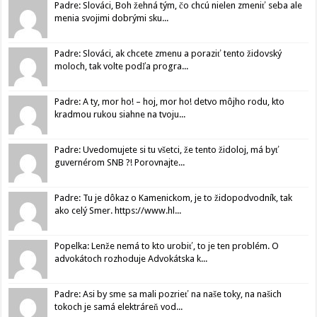
Padre: Slováci, Boh žehná tým, čo chcú nielen zmeniť seba ale
menia svojimi dobrými sku...
Padre: Slováci, ak chcete zmenu a poraziť tento židovský
moloch, tak volte podľa progra...
Padre: A ty, mor ho! – hoj, mor ho! detvo môjho rodu, kto
kradmou rukou siahne na tvoju...
Padre: Uvedomujete si tu všetci, že tento židoloj, má byť
guvernérom SNB ?! Porovnajte...
Padre: Tu je dôkaz o Kamenickom, je to židopodvodník, tak
ako celý Smer. https://www.hl...
Popelka: Lenže nemá to kto urobiť, to je ten problém. O
advokátoch rozhoduje Advokátska k...
Padre: Asi by sme sa mali pozrieť na naše toky, na našich
tokoch je samá elektráreň vod...