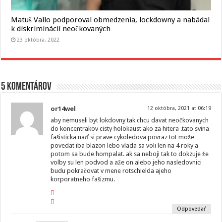
Matuš Vallo podporoval obmedzenia, lockdowny a nabádal
k diskriminácii neočkovaných
23 októbra, 2022
5 komentárov
or14wel
12 októbra, 2021 at 06:19
aby nemuseli byt lokdovny tak chcu davat neočkovanych
do koncentrakov cisty holokaust ako za hitera .tato svina
fašisticka naď si prave cykoledova povraz tot može
povedat iba blazon lebo vlada sa voli len na 4 roky a
potom sa bude hompalat. ak sa neboji tak to dokzuje že
volby su len podvod a aže on alebo jeho nasledovnici
budu pokračovat v mene rotschielda ajeho
korporatneho fašizmu.
Odpovedať