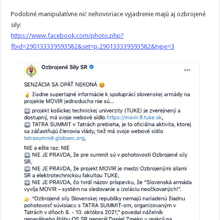
Podobné manipulatívne nič nehovoriace vyjadrenie majú aj ozbrojené
sily:
https://www.facebook.com/photo.php?
fbid=290133339593582&set=p.290133339593582&type=3