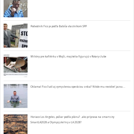
Podvodník Fico je podľa Babiša vlastníkom SPP
Milióny pre kafilérku v Mojši, majitelia figurujú v Rotary clube
Oklamal Fico ľudí aj vymyslenou operáciou srdca? Nikde mu nevidieť jazvu…
Horiace Los Angeles, požiar podľa plánu? ..ako príprava na smart city
SmartLA2028 a Olympijské hry v LA 2028?