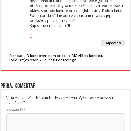
nezákonnosti ktoré usa páchajú vo svete globalisti
otočia proti nim aby sa ich konečne zbavili lebo im kazia
plány. A pritom kovit je projekt globalistov. Dobrá finta!
Potom pridu súdne dní celej pax americana a jej
poskokov po celom svete!!!
Kúp si meter a nožnice!!!
Odpovedať
Pingback:
O kontroverznom projekte MOVIR na kontrolu
izolovaných osôb – Political Ponerology
Pridaj komentár
Vaša e-mailová adresa nebude zverejnená.
Vyžadované polia sú
označené
*
Komentár
*