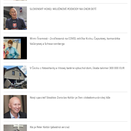
SLOVENSKÝ HOKEJ: MILIÓNOVÉ PODVODY NA ÚKOR DETÍ
Mimi Šramová – 2x očkovaná na COVID, volička Kisku, Čaputovej, kamarátka
Vašáryovej a Schwarzenberga
V Česku z fotovoltaiky a lítiovej batérie vybuchol dom, škoda takmer 300 000 EUR
Nový spasiteľ Slovákov Zoroslav Kollár je člen slobodomurárskej lóže
Kto je Peter Kotlár (pôvodná verzia)