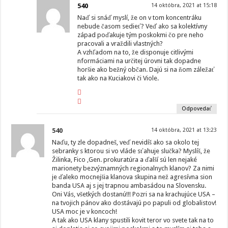
540
14 októbra, 2021 at 15:18
Naď si snáď myslí, že on v tom koncentráku
nebude časom sedieť? Veď ako sa kolektívny
západ poďakuje tým poskokmi čo pre neho
pracovali a vraždili vlastných?
A vzhľadom na to, že disponuje citlivými
nformáciami na určitej úrovni tak dopadne
horšie ako bežný občan. Dajú si na ňom záležať
tak ako na Kuciakovi či Viole.
Odpovedať
540
14 októbra, 2021 at 13:23
Naďu, ty zle dopadneš, veď nevidíš ako sa okolo tej
sebranky s ktorou si vo vláde sťahuje slučka? Myslíš, že
Žilinka, Fico ,Gen. prokuratúra a ďalší sú len nejaké
marionety bezvýznamných regionalnych klanov? Za nimi
je ďaleko mocnejšia klanova skupina než agresívna sion
banda USA aj s jej trapnou ambasádou na Slovensku.
Oni Vás, všetkých dostanú!!! Pozri sa na krachujúce USA –
na tvojich pánov ako dostávajú po papuli od globalistov!
USA moc je v koncoch!
A tak ako USA klany spustili kovit teror vo svete tak na to