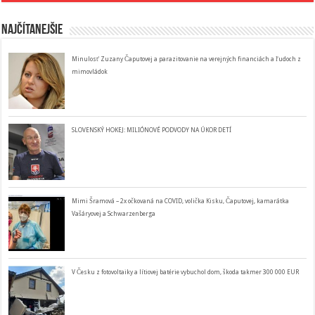
Najčítanejšie
Minulosť Zuzany Čaputovej a parazitovanie na verejných financiách a ľudoch z
mimovládok
SLOVENSKÝ HOKEJ: MILIÓNOVÉ PODVODY NA ÚKOR DETÍ
Mimi Šramová – 2x očkovaná na COVID, volička Kisku, Čaputovej, kamarátka
Vašáryovej a Schwarzenberga
V Česku z fotovoltaiky a lítiovej batérie vybuchol dom, škoda takmer 300 000 EUR