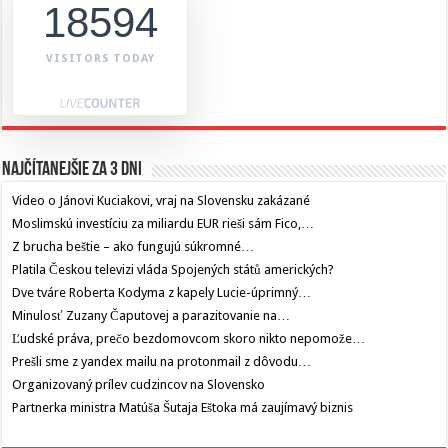
18594
VISITORS TODAY
Najčítanejšie za 3 dni
Video o Jánovi Kuciakovi, vraj na Slovensku zakázané
Moslimskú investíciu za miliardu EUR rieši sám Fico,…
Z brucha beštie – ako fungujú súkromné…
Platila Českou televizi vláda Spojených států amerických?
Dve tváre Roberta Kodyma z kapely Lucie-úprimný…
Minulosť Zuzany Čaputovej a parazitovanie na…
Ľudské práva, prečo bezdomovcom skoro nikto nepomože…
Prešli sme z yandex mailu na protonmail z dôvodu…
Organizovaný prílev cudzincov na Slovensko
Partnerka ministra Matúša Šutaja Eštoka má zaujímavý biznis