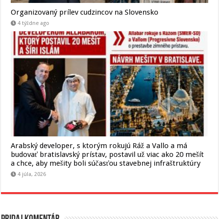
Organizovaný prílev cudzincov na Slovensko
4 týždne ago
Arabský developer, s ktorým rokujú Ráž a Vallo a má
budovať bratislavský prístav, postavil už viac ako 20 mešít
a chce, aby mešity boli súčasťou stavebnej infraštruktúry
4 júla, 2026