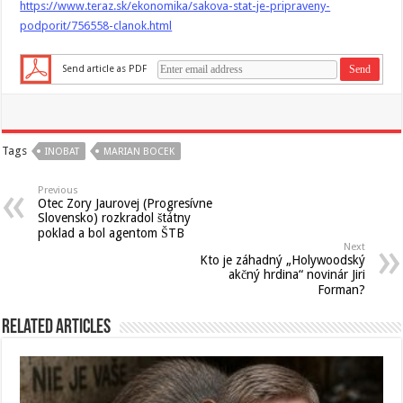
https://www.teraz.sk/ekonomika/sakova-stat-je-pripraveny-
podporit/756558-clanok.html
Send article as PDF
Tags
INOBAT
MARIAN BOCEK
Previous
Otec Zory Jaurovej (Progresívne
Slovensko) rozkradol štátny
poklad a bol agentom ŠTB
Next
Kto je záhadný „Holywoodský
akčný hrdina“ novinár Jiri
Forman?
Related Articles