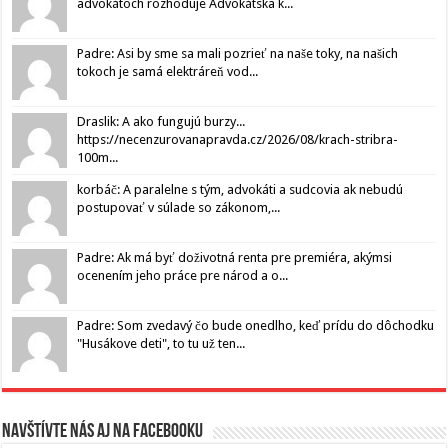
advokátoch rozhoduje Advokátska k...
Padre: Asi by sme sa mali pozrieť na naše toky, na našich
tokoch je samá elektráreň vod...
Draslik: A ako fungujú burzy...
https://necenzurovanapravda.cz/2026/08/krach-stribra-
100m...
korbáč: A paralelne s tým, advokáti a sudcovia ak nebudú
postupovať v súlade so zákonom,...
Padre: Ak má byť doživotná renta pre premiéra, akýmsi
ocenením jeho práce pre národ a o...
Padre: Som zvedavý čo bude onedlho, keď prídu do dôchodku
"Husákove deti", to tu už ten...
Navštívte nás aj na Facebooku