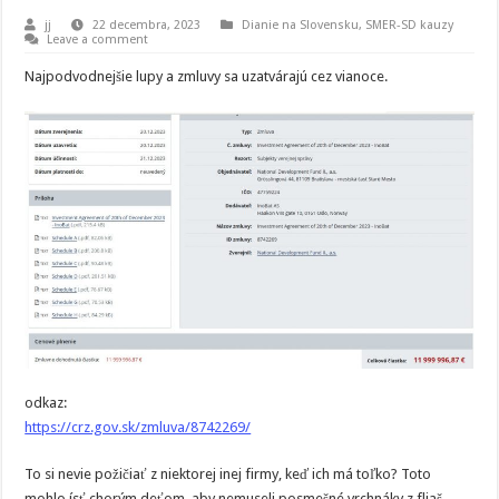
jj
22 decembra, 2023
Dianie na Slovensku
,
SMER-SD kauzy
Leave a comment
Najpodvodnejšie lupy a zmluvy sa uzatvárajú cez vianoce.
odkaz:
https://crz.gov.sk/zmluva/8742269/
To si nevie požičiať z niektorej inej firmy, keď ich má toľko? Toto
mohlo ísť chorým deťom, aby nemuseli posmešné vrchnáky z fliaš