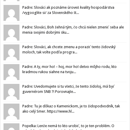
Padre: Slováci ak poznáme úroveň kvality hospodárstva
/vygooglite si/ za Slovenského št...
Padre: Slováci, Boh žehná tým, čo chcú nielen zmeniť seba ale
menia svojimi dobrými sku...
Padre: Slováci, ak chcete zmenu a poraziť tento židovský
moloch, tak volte podľa progra...
Padre: A ty, mor ho! – hoj, mor ho! detvo môjho rodu, kto
kradmou rukou siahne na tvoju...
Padre: Uvedomujete si tu všetci, že tento židoloj, má byť
guvernérom SNB ?! Porovnajte...
Padre: Tu je dôkaz o Kamenickom, je to židopodvodník, tak
ako celý Smer. https://www.hl...
Popelka: Lenže nemá to kto urobiť, to je ten problém. O