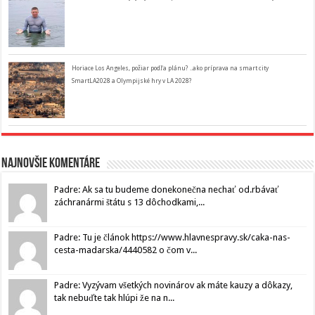
Horiace Los Angeles, požiar podľa plánu? ..ako príprava na smart city
SmartLA2028 a Olympijské hry v LA 2028?
Najnovšie komentáre
Padre: Ak sa tu budeme donekonečna nechať od.rbávať
záchranármi štátu s 13 dôchodkami,...
Padre: Tu je článok https://www.hlavnespravy.sk/caka-nas-
cesta-madarska/4440582 o čom v...
Padre: Vyzývam všetkých novinárov ak máte kauzy a dôkazy,
tak nebuďte tak hlúpi že na n...