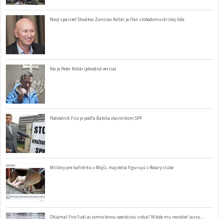
Nový spasiteľ Slovákov Zoroslav Kollár je člen slobodomurárskej lóže
Kto je Peter Kotlár (pôvodná verzia)
Podvodník Fico je podľa Babiša vlastníkom SPP
Milióny pre kafilérku v Mojši, majitelia figurujú v Rotary clube
Oklamal Fico ľudí aj vymyslenou operáciou srdca? Nikde mu nevidieť jazvu…