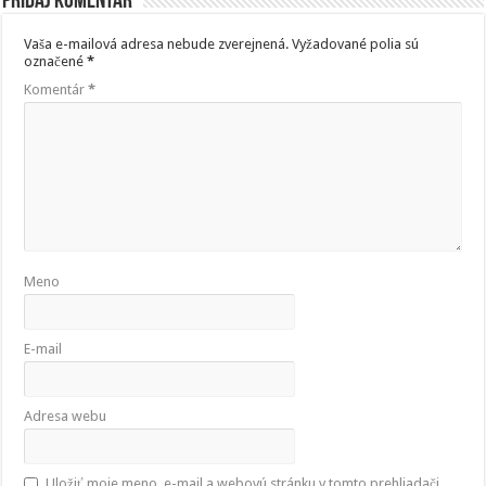
Pridaj komentár
Vaša e-mailová adresa nebude zverejnená.
Vyžadované polia sú
označené
*
Komentár
*
Meno
E-mail
Adresa webu
Uložiť moje meno, e-mail a webovú stránku v tomto prehliadači