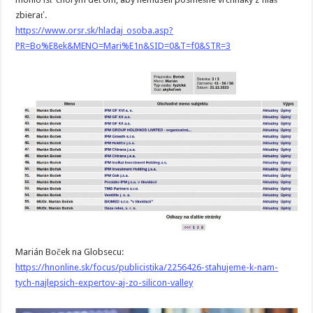
zbierať.
https://www.orsr.sk/hladaj_osoba.asp?
PR=Bo%E8ek&MENO=Mari%E1n&SID=0&T=f0&STR=3
Marián Boček na Globsecu:
https://hnonline.sk/focus/publicistika/2256426-stahujeme-k-nam-
tych-najlepsich-expertov-aj-zo-silicon-valley