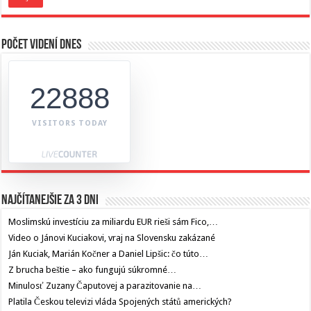
Počet videní dnes
22888
VISITORS TODAY
Najčítanejšie za 3 dni
Moslimskú investíciu za miliardu EUR rieši sám Fico,…
Video o Jánovi Kuciakovi, vraj na Slovensku zakázané
Ján Kuciak, Marián Kočner a Daniel Lipšic: čo túto…
Z brucha beštie – ako fungujú súkromné…
Minulosť Zuzany Čaputovej a parazitovanie na…
Platila Českou televizi vláda Spojených států amerických?