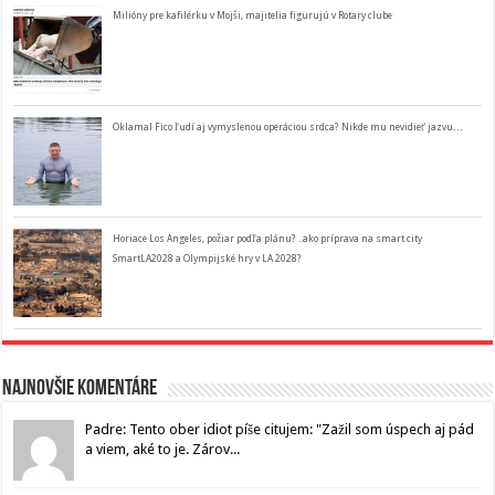
Milióny pre kafilérku v Mojši, majitelia figurujú v Rotary clube
Oklamal Fico ľudí aj vymyslenou operáciou srdca? Nikde mu nevidieť jazvu…
Horiace Los Angeles, požiar podľa plánu? ..ako príprava na smart city
SmartLA2028 a Olympijské hry v LA 2028?
Najnovšie komentáre
Padre: Tento ober idiot píše citujem: "Zažil som úspech aj pád
a viem, aké to je. Zárov...