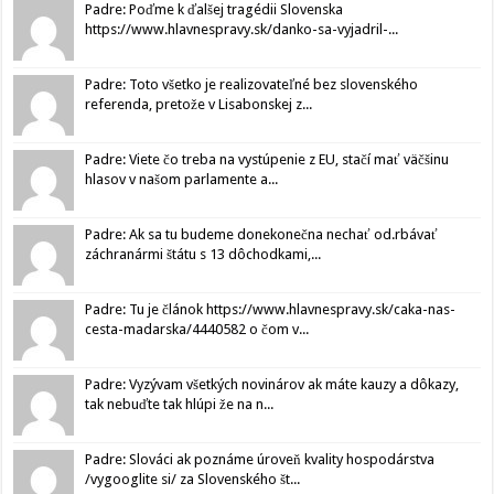
Padre: Poďme k ďalšej tragédii Slovenska
https://www.hlavnespravy.sk/danko-sa-vyjadril-...
Padre: Toto všetko je realizovateľné bez slovenského
referenda, pretože v Lisabonskej z...
Padre: Viete čo treba na vystúpenie z EU, stačí mať väčšinu
hlasov v našom parlamente a...
Padre: Ak sa tu budeme donekonečna nechať od.rbávať
záchranármi štátu s 13 dôchodkami,...
Padre: Tu je článok https://www.hlavnespravy.sk/caka-nas-
cesta-madarska/4440582 o čom v...
Padre: Vyzývam všetkých novinárov ak máte kauzy a dôkazy,
tak nebuďte tak hlúpi že na n...
Padre: Slováci ak poznáme úroveň kvality hospodárstva
/vygooglite si/ za Slovenského št...