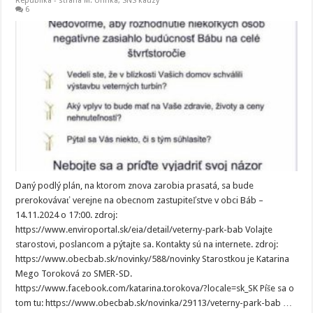
Republika - strana M. Uhríka
,
SNS kauzy
6
Daný podlý plán, na ktorom znova zarobia prasatá, sa bude
prerokovávať verejne na obecnom zastupiteľstve v obci Báb –
14.11.2024 o 17:00. zdroj:
https://www.enviroportal.sk/eia/detail/veterny-park-bab Volajte
starostovi, poslancom a pýtajte sa. Kontakty sú na internete. zdroj:
https://www.obecbab.sk/novinky/588/novinky Starostkou je Katarina
Mego Toroková zo SMER-SD.
https://www.facebook.com/katarina.torokova/?locale=sk_SK Píše sa o
tom tu: https://www.obecbab.sk/novinka/29113/veterny-park-bab …