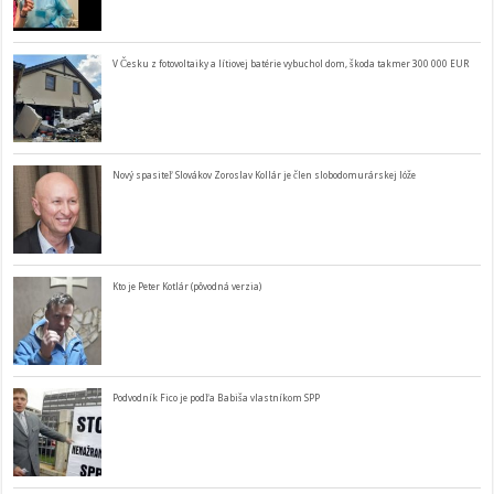
V Česku z fotovoltaiky a lítiovej batérie vybuchol dom, škoda takmer 300 000 EUR
Nový spasiteľ Slovákov Zoroslav Kollár je člen slobodomurárskej lóže
Kto je Peter Kotlár (pôvodná verzia)
Podvodník Fico je podľa Babiša vlastníkom SPP