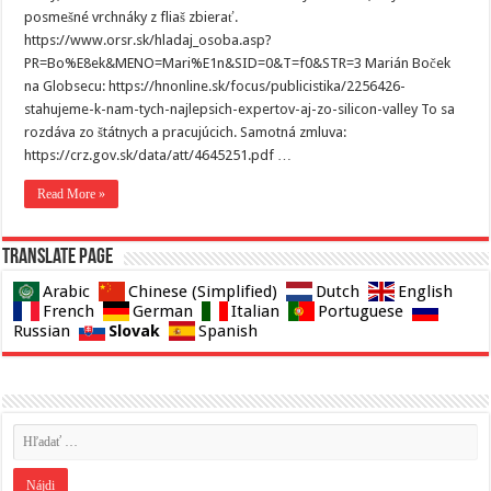
posmešné vrchnáky z fliaš zbierať.
https://www.orsr.sk/hladaj_osoba.asp?
PR=Bo%E8ek&MENO=Mari%E1n&SID=0&T=f0&STR=3 Marián Boček
na Globsecu: https://hnonline.sk/focus/publicistika/2256426-
stahujeme-k-nam-tych-najlepsich-expertov-aj-zo-silicon-valley To sa
rozdáva zo štátnych a pracujúcich. Samotná zmluva:
https://crz.gov.sk/data/att/4645251.pdf …
Read More »
Translate page
Arabic
Chinese (Simplified)
Dutch
English
French
German
Italian
Portuguese
Slovak
Russian
Spanish