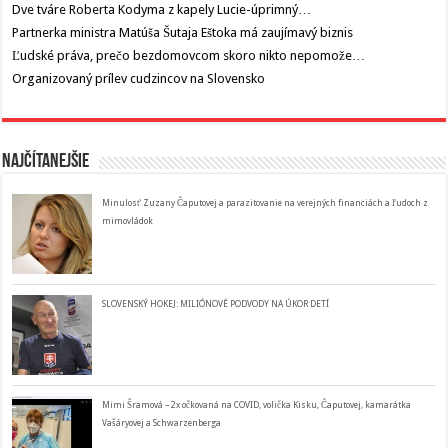
Dve tváre Roberta Kodyma z kapely Lucie-úprimný…
Partnerka ministra Matúša Šutaja Eštoka má zaujímavý biznis
Ľudské práva, prečo bezdomovcom skoro nikto nepomože…
Organizovaný prílev cudzincov na Slovensko
Najčítanejšie
Minulosť Zuzany Čaputovej a parazitovanie na verejných financiách a ľudoch z
mimovládok
SLOVENSKÝ HOKEJ: MILIÓNOVÉ PODVODY NA ÚKOR DETÍ
Mimi Šramová – 2x očkovaná na COVID, volička Kisku, Čaputovej, kamarátka
Vašáryovej a Schwarzenberga