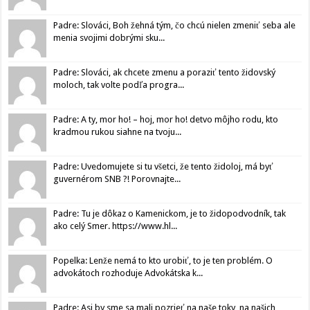
Padre: Slováci, Boh žehná tým, čo chcú nielen zmeniť seba ale
menia svojimi dobrými sku...
Padre: Slováci, ak chcete zmenu a poraziť tento židovský
moloch, tak volte podľa progra...
Padre: A ty, mor ho! – hoj, mor ho! detvo môjho rodu, kto
kradmou rukou siahne na tvoju...
Padre: Uvedomujete si tu všetci, že tento židoloj, má byť
guvernérom SNB ?! Porovnajte...
Padre: Tu je dôkaz o Kamenickom, je to židopodvodník, tak
ako celý Smer. https://www.hl...
Popelka: Lenže nemá to kto urobiť, to je ten problém. O
advokátoch rozhoduje Advokátska k...
Padre: Asi by sme sa mali pozrieť na naše toky, na našich