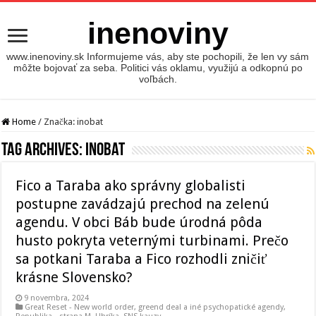
inenoviny
www.inenoviny.sk Informujeme vás, aby ste pochopili, že len vy sám
môžte bojovať za seba. Politici vás oklamu, využijú a odkopnú po
voľbách.
Home
/
Značka:
inobat
Tag Archives:
inobat
Fico a Taraba ako správny globalisti
postupne zavádzajú prechod na zelenú
agendu. V obci Báb bude úrodná pôda
husto pokryta veternými turbinami. Prečo
sa potkani Taraba a Fico rozhodli zničiť
krásne Slovensko?
9 novembra, 2024
Great Reset - New world order
,
greend deal a iné psychopatické agendy
,