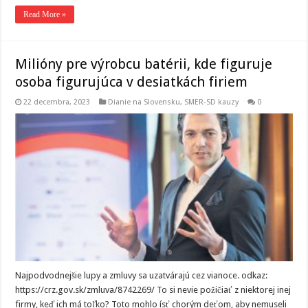
Read More »
Milióny pre výrobcu batérii, kde figuruje
osoba figurujúca v desiatkách firiem
22 decembra, 2023
Dianie na Slovensku
,
SMER-SD kauzy
0
Najpodvodnejšie lupy a zmluvy sa uzatvárajú cez vianoce. odkaz:
https://crz.gov.sk/zmluva/8742269/ To si nevie požičiať z niektorej inej
firmy, keď ich má toľko? Toto mohlo ísť chorým deťom, aby nemuseli