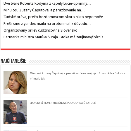
Dve tváre Roberta Kodyma z kapely Lucie-úprimný…
Minulosť Zuzany Čaputovej a parazitovanie na…
Ľudské práva, prečo bezdomovcom skoro nikto nepomože…
Prešli sme z yandex mailu na protonmail z dôvodu…
Organizovaný prílev cudzincov na Slovensko
Partnerka ministra Matúša Šutaja Eštoka má zaujímavý biznis
Najčítanejšie
Minulosť Zuzany Čaputovej a parazitovanie na verejných financiách a ľudoch z
mimovládok
SLOVENSKÝ HOKEJ: MILIÓNOVÉ PODVODY NA ÚKOR DETÍ