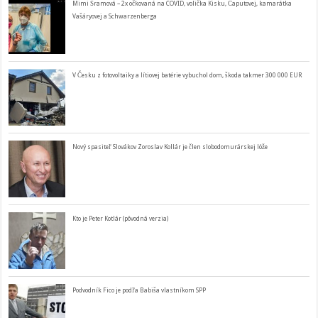
Mimi Šramová – 2x očkovaná na COVID, volička Kisku, Čaputovej, kamarátka
Vašáryovej a Schwarzenberga
V Česku z fotovoltaiky a lítiovej batérie vybuchol dom, škoda takmer 300 000 EUR
Nový spasiteľ Slovákov Zoroslav Kollár je člen slobodomurárskej lóže
Kto je Peter Kotlár (pôvodná verzia)
Podvodník Fico je podľa Babiša vlastníkom SPP