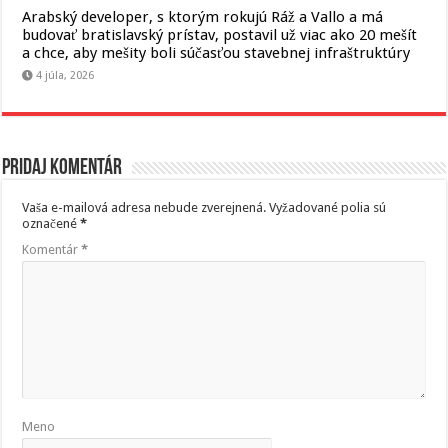
Arabský developer, s ktorým rokujú Ráž a Vallo a má
budovať bratislavský prístav, postavil už viac ako 20 mešít
a chce, aby mešity boli súčasťou stavebnej infraštruktúry
4 júla, 2026
Pridaj komentár
Vaša e-mailová adresa nebude zverejnená.
Vyžadované polia sú
označené
*
Komentár
*
Meno