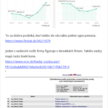
To sa dobre podniká, keď niekto do vás takto pekne sype peniaze.
https://www.finstat.sk/36211079
Jeden z vedúcich osôb firmy figuruje v desiatkách firiem. Takéto väzby
majú často bielé kone.
https://www.orsr.sk/hladaj_osoba.asp?
PR=Sojka&MENO=Martin&SID=0&T=f0&STR=3