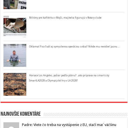
Milióny pre kafilérku v Mojši, majitelia figurujú v Rotary clube
Oklamal Fico ľudí aj vymyslenou operáciou srdca? Nikde mu nevidieť jazvu…
Horiace Los Angeles, požiar podľa plánu? ..ako príprava na smart city
SmartLA2028 a Olympijské hry v LA 2028?
Najnovšie komentáre
Padre: Viete čo treba na vystúpenie z EU, stačí mať väčšinu