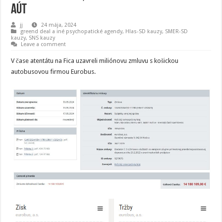
aút
jj
24 mája, 2024
greend deal a iné psychopatické agendy
,
Hlas-SD kauzy
,
SMER-SD
kauzy
,
SNS kauzy
Leave a comment
V čase atentátu na Fica uzavreli miliónovu zmluvu s košickou
autobusovou firmou Eurobus.