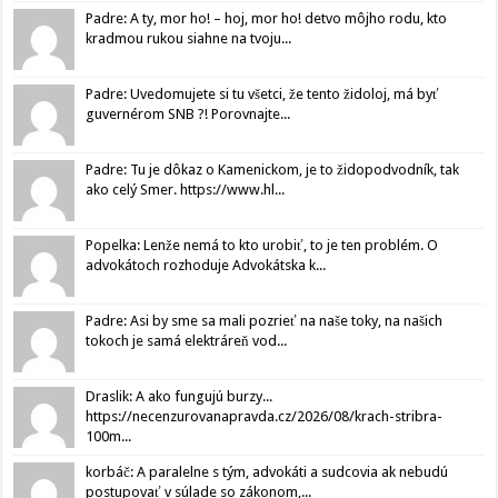
Padre: A ty, mor ho! – hoj, mor ho! detvo môjho rodu, kto
kradmou rukou siahne na tvoju...
Padre: Uvedomujete si tu všetci, že tento židoloj, má byť
guvernérom SNB ?! Porovnajte...
Padre: Tu je dôkaz o Kamenickom, je to židopodvodník, tak
ako celý Smer. https://www.hl...
Popelka: Lenže nemá to kto urobiť, to je ten problém. O
advokátoch rozhoduje Advokátska k...
Padre: Asi by sme sa mali pozrieť na naše toky, na našich
tokoch je samá elektráreň vod...
Draslik: A ako fungujú burzy...
https://necenzurovanapravda.cz/2026/08/krach-stribra-
100m...
korbáč: A paralelne s tým, advokáti a sudcovia ak nebudú
postupovať v súlade so zákonom,...