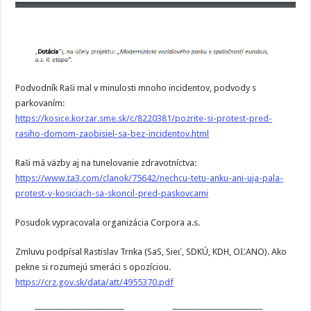
Podvodník Raši mal v minulosti mnoho incidentov, podvody s
parkovaním:
https://kosice.korzar.sme.sk/c/8220381/pozrite-si-protest-pred-
rasiho-domom-zaobisiel-sa-bez-incidentov.html
Raši má väzby aj na tunelovanie zdravotníctva:
https://www.ta3.com/clanok/75642/nechcu-tetu-anku-ani-uja-pala-
protest-v-kosiciach-sa-skoncil-pred-paskovcami
Posudok vypracovala organizácia Corpora a.s.
Zmluvu podpísal Rastislav Trnka (SaS, Sieť, SDKÚ, KDH, OĽANO). Ako
pekne si rozumejú smeráci s opozíciou.
https://crz.gov.sk/data/att/4955370.pdf