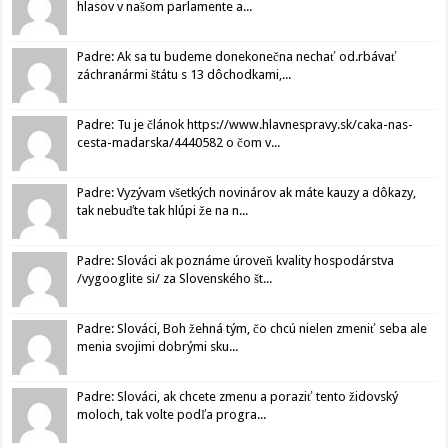
hlasov v našom parlamente a...
Padre: Ak sa tu budeme donekonečna nechať od.rbávať
záchranármi štátu s 13 dôchodkami,...
Padre: Tu je článok https://www.hlavnespravy.sk/caka-nas-
cesta-madarska/4440582 o čom v...
Padre: Vyzývam všetkých novinárov ak máte kauzy a dôkazy,
tak nebuďte tak hlúpi že na n...
Padre: Slováci ak poznáme úroveň kvality hospodárstva
/vygooglite si/ za Slovenského št...
Padre: Slováci, Boh žehná tým, čo chcú nielen zmeniť seba ale
menia svojimi dobrými sku...
Padre: Slováci, ak chcete zmenu a poraziť tento židovský
moloch, tak volte podľa progra...