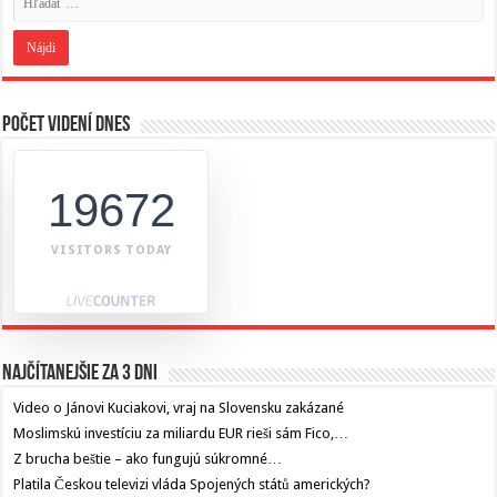
Počet videní dnes
19672
VISITORS TODAY
Najčítanejšie za 3 dni
Video o Jánovi Kuciakovi, vraj na Slovensku zakázané
Moslimskú investíciu za miliardu EUR rieši sám Fico,…
Z brucha beštie – ako fungujú súkromné…
Platila Českou televizi vláda Spojených států amerických?