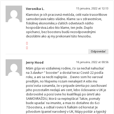
Veronika L.
15 januára, 2022 at 12:13
Klamstvo je ich pracovná metóda, celé naše trasorítkove
samoderžavie takto vládne. Klame sa v zdravotnícve,
fiskálnej ekonomike,v ďalších odvetviach nášho
hospodárstva.Lebo kto klame, ten jede. Duplo
opichanci, bez boosteru budú nezodpovednými
dezolátmi ako aj my prekonaní túto hnusobu.
Odpovedať
Jerry Hood
16 januára, 2022 at 00:56
Mám gója vo vzdialenej rodine, čo sa nechal nahuckať
na 3.davku= “ booster“ a dostal teraz Covid-22 podĺa
roku, a ani sa necíti najlepšie…Davno som ho varoval
predtým, no hlupemu rozum nenaleješ! A ešte mu
poisťovňa oznamila, že v pripade úmrtia po zaočkovaní
jeho pozostalím nedajú ani cent, lebo óckovanie v UK je
dobrovolné a poisťovne ho kvalifikujú po úmrtí ako
SAMOVRAŽDU, ktorá sa neptepláca! Takze, pomaly
bude upadať na imunite, a max.to dotiahne do 6.ci
7.boostera, a odtial rovno k fialkám od koreňa! Je
pôvodom španiel narodený v UK, hlúpy poštár a typický