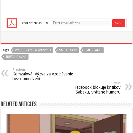
Send article as PDF
Tags
POCET ZAOCKOVANYCH
SME HOAXY
SME KLAME
TRETIA DAVKA
Previous
Komzalová: Výzva za vzdelávanie
bez obmedzení
Next
Facebook blokuje kritikov
Sabaku, vrátane humoru
Related Articles