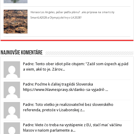
Horiace Los Angeles, požiar podľa plánu? ..ako príprava na smart city
SmartLA2028 a Olympijské hry v LA 2028?
Najnovšie komentáre
Padre: Tento ober idiot píše citujem: "Zažil som úspech aj pád
a viem, aké to je. Zárov...
Padre: Poďme k ďalšej tragédii Slovenska
https://www.hlavnespravy.sk/danko-sa-vyjadril-...
Padre: Toto všetko je realizovateľné bez slovenského
referenda, pretože v Lisabonskej z...
Padre: Viete čo treba na vystúpenie z EU, stačí mať väčšinu
hlasov v našom parlamente a...