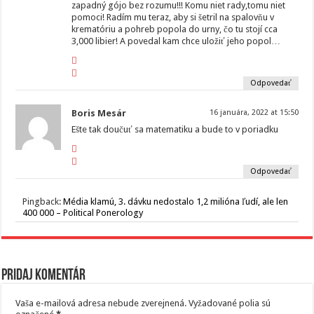
zapadný gójo bez rozumu!!! Komu niet rady,tomu niet
pomoci! Radím mu teraz, aby si šetril na spalovňu v
krematóriu a pohreb popola do urny, čo tu stojí cca
3,000 libier! A povedal kam chce uložiť jeho popol…
Odpovedať
Boris Mesár
16 januára, 2022 at 15:50
Ešte tak doučuť sa matematiku a bude to v poriadku
Odpovedať
Pingback:
Média klamú, 3. dávku nedostalo 1,2 milióna ľudí, ale len
400 000 – Political Ponerology
Pridaj komentár
Vaša e-mailová adresa nebude zverejnená.
Vyžadované polia sú