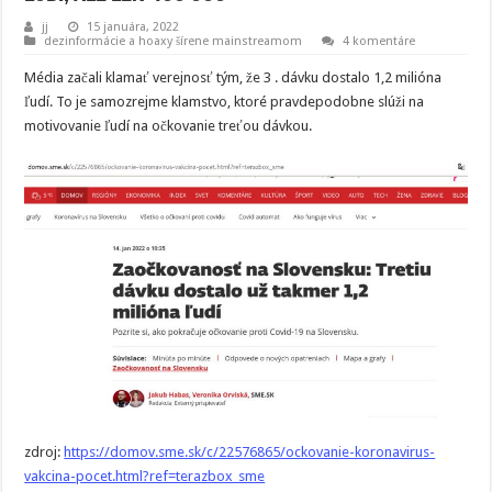
jj
15 januára, 2022
dezinformácie a hoaxy šírene mainstreamom
4 komentáre
Média začali klamať verejnosť tým, že 3 . dávku dostalo 1,2 milióna
ľudí. To je samozrejme klamstvo, ktoré pravdepodobne slúži na
motivovanie ľudí na očkovanie treťou dávkou.
zdroj:
https://domov.sme.sk/c/22576865/ockovanie-koronavirus-
vakcina-pocet.html?ref=terazbox_sme