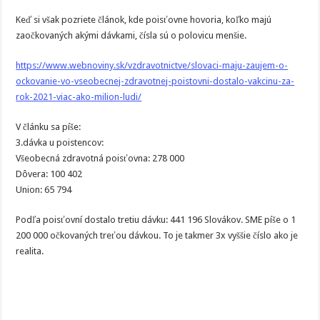
Keď si však pozriete článok, kde poisťovne hovoria, koľko majú
zaočkovaných akými dávkami, čísla sú o polovicu menšie.
https://www.webnoviny.sk/vzdravotnictve/slovaci-maju-zaujem-o-
ockovanie-vo-vseobecnej-zdravotnej-poistovni-dostalo-vakcinu-za-
rok-2021-viac-ako-milion-ludi/
V článku sa píše:
3.dávka u poistencov:
Všeobecná zdravotná poisťovna: 278 000
Dôvera: 100 402
Union: 65 794
Podľa poisťovní dostalo tretiu dávku: 441 196 Slovákov. SME píše o 1
200 000 očkovaných treťou dávkou. To je takmer 3x vyššie číslo ako je
realita.