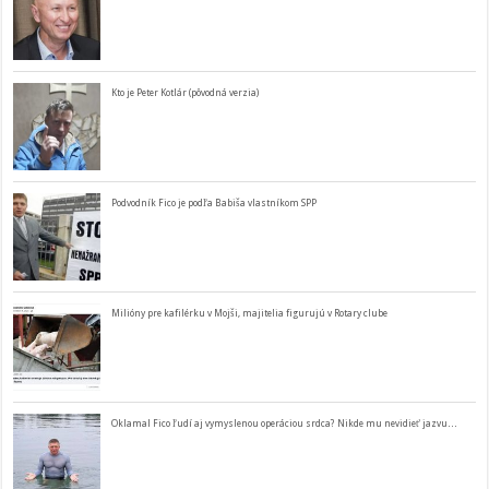
Kto je Peter Kotlár (pôvodná verzia)
Podvodník Fico je podľa Babiša vlastníkom SPP
Milióny pre kafilérku v Mojši, majitelia figurujú v Rotary clube
Oklamal Fico ľudí aj vymyslenou operáciou srdca? Nikde mu nevidieť jazvu…