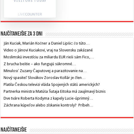
VISITORS TODAY
Najčítanejšie za 3 dni
Ján Kuciak, Marián Kočner a Daniel Lipšic: čo túto…
Video o Jánovi Kuciakovi, vraj na Slovensku zakázané
Moslimskú investíciu za miliardu EUR rieši sám Fico,…
Z brucha beštie – ako fungujú súkromné…
Minulosť Zuzany Čaputovej a parazitovanie na…
Nový spasiteľ Slovákov Zoroslav Kollár je člen…
Platila Českou televizi vláda Spojených států amerických?
Partnerka ministra Matúša Šutaja Eštoka má zaujímavý biznis
Dve tváre Roberta Kodyma z kapely Lucie-úprimný…
Záchrana kúpeľov alebo získanie kontroly? Príbeh…
Najčítanejšie