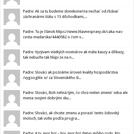
Padre: Ak sa tu budeme donekonečna nechať od.rbávať
záchranármi štátu s 13 dôchodkami,...
Padre: Tu je článok https://www.hlavnespravy.sk/caka-nas-
cesta-madarska/4440582 o čom v...
Padre: Vyzývam všetkých novinárov ak máte kauzy a dôkazy,
tak nebuďte tak hlúpi že na n...
Padre: Slováci ak poznáme úroveň kvality hospodárstva
/vygooglite si/ za Slovenského št...
Padre: Slováci, Boh žehná tým, čo chcú nielen zmeniť seba ale
menia svojimi dobrými sku...
Padre: Slováci, ak chcete zmenu a poraziť tento židovský
moloch, tak volte podľa progra...
Padre: A ty, mor ho! – hoj, mor ho! detvo môjho rodu, kto