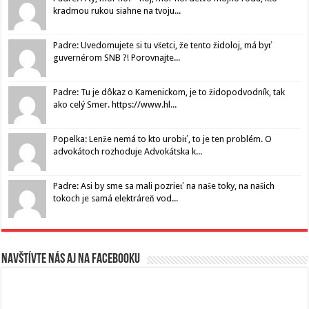
kradmou rukou siahne na tvoju...
Padre: Uvedomujete si tu všetci, že tento židoloj, má byť
guvernérom SNB ?! Porovnajte...
Padre: Tu je dôkaz o Kamenickom, je to židopodvodník, tak
ako celý Smer. https://www.hl...
Popelka: Lenže nemá to kto urobiť, to je ten problém. O
advokátoch rozhoduje Advokátska k...
Padre: Asi by sme sa mali pozrieť na naše toky, na našich
tokoch je samá elektráreň vod...
Navštívte nás aj na Facebooku