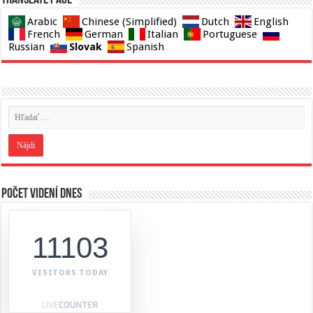
Translate page
Arabic
Chinese (Simplified)
Dutch
English
French
German
Italian
Portuguese
Slovak
Russian
Spanish
Počet videní dnes
11103
VISITORS TODAY