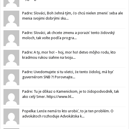
Padre: Slováci, Boh žehná tým, čo chcú nielen zmeniť seba ale
menia svojimi dobrými sku...
Padre: Slováci, ak chcete zmenu a poraziť tento židovský
moloch, tak volte podľa progra...
Padre: A ty, mor ho! – hoj, mor ho! detvo môjho rodu, kto
kradmou rukou siahne na tvoju...
Padre: Uvedomujete si tu všetci, že tento židoloj, má byť
guvernérom SNB ?! Porovnajte...
Padre: Tu je dôkaz o Kamenickom, je to židopodvodník, tak
ako celý Smer. https://www.hl...
Popelka: Lenže nemá to kto urobiť, to je ten problém. O
advokátoch rozhoduje Advokátska k...