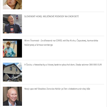
SLOVENSKÝ HOKEJ: MILIÓNOVÉ PODVODY NA ÚKOR DETÍ
Mimi Šramová – 2x očkovaná na COVID, volička Kisku, Čaputovej, kamarátka
Vašáryovej a Schwarzenberga
V Česku z fotovoltaiky a lítiovej batérie vybuchol dom, škoda takmer 300 000 EUR
Nový spasiteľ Slovákov Zoroslav Kollár je člen slobodomurárskej lóže