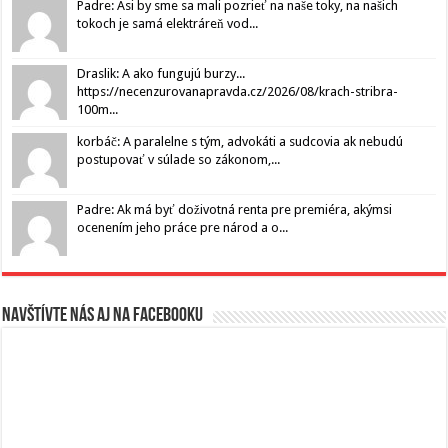
Padre: Asi by sme sa mali pozrieť na naše toky, na našich
tokoch je samá elektráreň vod...
Draslik: A ako fungujú burzy...
https://necenzurovanapravda.cz/2026/08/krach-stribra-
100m...
korbáč: A paralelne s tým, advokáti a sudcovia ak nebudú
postupovať v súlade so zákonom,...
Padre: Ak má byť doživotná renta pre premiéra, akýmsi
ocenením jeho práce pre národ a o...
Navštívte nás aj na Facebooku