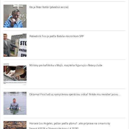
Kto je Peter Kotlár (pôvodná verzia)
Podvodník Fico je podľa Babiša vlastníkom SPP
Milióny pre kafilérku v Mojši, majitelia figurujú v Rotary clube
Oklamal Fico ľudí aj vymyslenou operáciou srdca? Nikde mu nevidieť jazvu…
Horiace Los Angeles, požiar podľa plánu? ..ako príprava na smart city
SmartLA2028 a Olympijské hry v LA 2028?