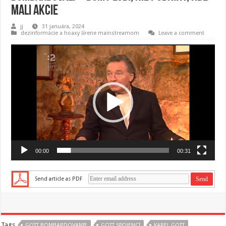
mali akcie
jj
31 januára, 2024
dezinformácie a hoaxy šírene mainstreamom
Leave a comment
Video
prehrávač
00:00
00:31
Send article as PDF
Tags
GOTT BOMBARDOVANIE
GOTT SPOJENCI
KAREL GOTT