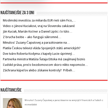
Najčítanejšie za 3 dni
Moslimskú investíciu za miliardu EUR rieši sám Fico,…
Video o Jánovi Kuciakovi, vraj na Slovensku zakázané
Ján Kuciak, Marián Kočner a Daniel Lipšic: čo túto…
Z brucha beštie – ako fungujú súkromné…
Minulosť Zuzany Čaputovej a parazitovanie na…
Platila Českou televizi vláda Spojených států amerických?
Dve tváre Roberta Kodyma z kapely Lucie-úprimný…
Partnerka ministra Matúša Šutaja Eštoka má zaujímavý biznis
Ľudské práva, prečo bezdomovcom skoro nikto nepomože…
Záchrana kúpeľov alebo získanie kontroly? Príbeh…
Najčítanejšie
Minulosť Zuzany Čaputovej a parazitovanie na verejných financiách a ľudoch z
mimovládok