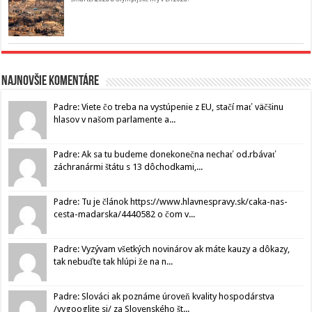
Najnovšie komentáre
Padre: Viete čo treba na vystúpenie z EU, stačí mať väčšinu
hlasov v našom parlamente a...
Padre: Ak sa tu budeme donekonečna nechať od.rbávať
záchranármi štátu s 13 dôchodkami,...
Padre: Tu je článok https://www.hlavnespravy.sk/caka-nas-
cesta-madarska/4440582 o čom v...
Padre: Vyzývam všetkých novinárov ak máte kauzy a dôkazy,
tak nebuďte tak hlúpi že na n...
Padre: Slováci ak poznáme úroveň kvality hospodárstva
/vygooglite si/ za Slovenského št...