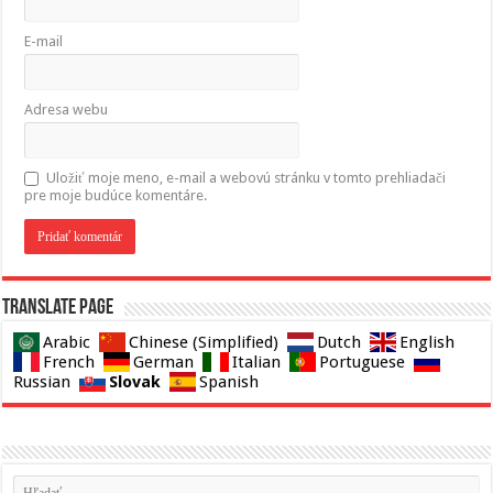
E-mail
Adresa webu
Uložiť moje meno, e-mail a webovú stránku v tomto prehliadači
pre moje budúce komentáre.
Translate page
Arabic
Chinese (Simplified)
Dutch
English
French
German
Italian
Portuguese
Slovak
Russian
Spanish