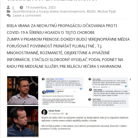
jj
19 novembra, 2023
dezinformácie a hoaxy šírene mainstreamom
,
MUDr. Michal Piják
Leave a comment
BIELA VRANA ZA NECHUTNÚ PROPAGÁCIU OČKOVANIA PROTI
COVID-19 A ŠÍRENIU HOAXOV O TEJTO CHOROBE
ŽUMPA V PRIAMOM PRENOSE: DOKEDY BUDÚ VEREJNOPRÁVNE MÉDIA
PORUŠOVAŤ POVINNOSŤ PRINÁŠAŤ PLURALITNÉ , T.J.
MNOHOSTRANNÉ, ROZMANITÉ, OBJEKETÍVNE A VYVÁŽENÉ
INFORMÁCIE. STAČILO! SLOBODNÝ VYSIELAČ PODAL PODNET NA
RADU PRE MEDIÁLNE SLUŽBY, PRE RELÁCIU VEČERA S HAVRANOM.