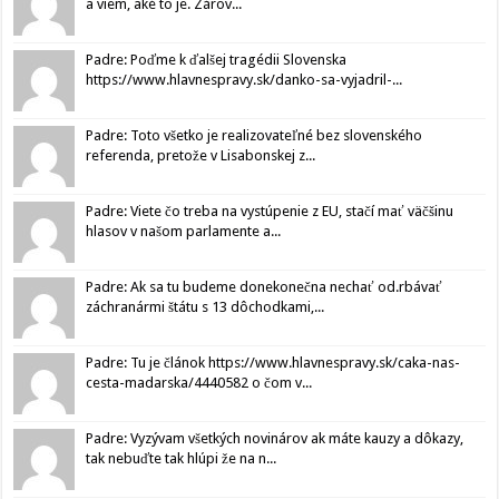
a viem, aké to je. Zárov...
Padre: Poďme k ďalšej tragédii Slovenska
https://www.hlavnespravy.sk/danko-sa-vyjadril-...
Padre: Toto všetko je realizovateľné bez slovenského
referenda, pretože v Lisabonskej z...
Padre: Viete čo treba na vystúpenie z EU, stačí mať väčšinu
hlasov v našom parlamente a...
Padre: Ak sa tu budeme donekonečna nechať od.rbávať
záchranármi štátu s 13 dôchodkami,...
Padre: Tu je článok https://www.hlavnespravy.sk/caka-nas-
cesta-madarska/4440582 o čom v...
Padre: Vyzývam všetkých novinárov ak máte kauzy a dôkazy,
tak nebuďte tak hlúpi že na n...