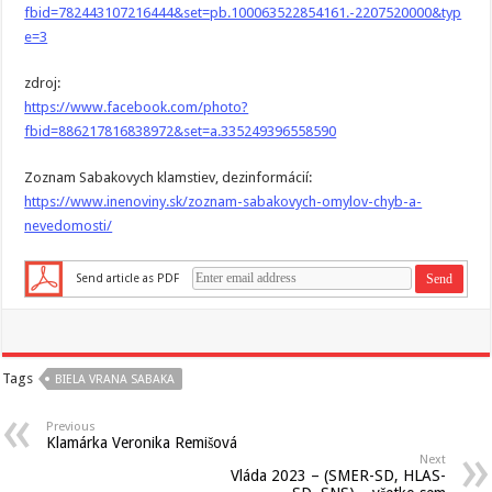
fbid=782443107216444&set=pb.100063522854161.-2207520000&typ
e=3
zdroj:
https://www.facebook.com/photo?
fbid=886217816838972&set=a.335249396558590
Zoznam Sabakovych klamstiev, dezinformácií:
https://www.inenoviny.sk/zoznam-sabakovych-omylov-chyb-a-
nevedomosti/
Send article as PDF
Tags
BIELA VRANA SABAKA
Previous
Klamárka Veronika Remišová
Next
Vláda 2023 – (SMER-SD, HLAS-