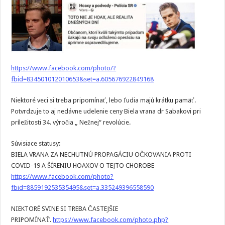
https://www.facebook.com/photo/?
fbid=834501012010653&set=a.605676922849168
Niektoré veci si treba pripomínať, lebo ľudia majú krátku pamäť.
Potvrdzuje to aj nedávne udelenie ceny Biela vrana dr Sabakovi pri
príležitosti 34. výročia „ Nežnej“ revolúcie.
Súvisiace statusy:
BIELA VRANA ZA NECHUTNÚ PROPAGÁCIU OČKOVANIA PROTI
COVID-19 A ŠÍRENIU HOAXOV O TEJTO CHOROBE
https://www.facebook.com/photo?
fbid=885919253535495&set=a.335249396558590
NIEKTORÉ SVINE SI TREBA ČASTEJŠIE
PRIPOMÍNAŤ.
https://www.facebook.com/photo.php?