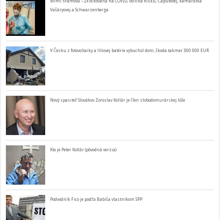
Mimi Šramová – 2x očkovaná na COVID, volička Kisku, Čaputovej, kamarátka
Vašáryovej a Schwarzenberga
V Česku z fotovoltaiky a lítiovej batérie vybuchol dom, škoda takmer 300 000 EUR
Nový spasiteľ Slovákov Zoroslav Kollár je člen slobodomurárskej lóže
Kto je Peter Kotlár (pôvodná verzia)
Podvodník Fico je podľa Babiša vlastníkom SPP