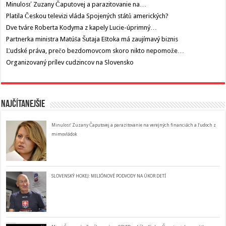
Minulosť Zuzany Čaputovej a parazitovanie na…
Platila Českou televizi vláda Spojených států amerických?
Dve tváre Roberta Kodyma z kapely Lucie-úprimný…
Partnerka ministra Matúša Šutaja Eštoka má zaujímavý biznis
Ľudské práva, prečo bezdomovcom skoro nikto nepomože…
Organizovaný prílev cudzincov na Slovensko
Najčítanejšie
Minulosť Zuzany Čaputovej a parazitovanie na verejných financiách a ľudoch z
mimovládok
SLOVENSKÝ HOKEJ: MILIÓNOVÉ PODVODY NA ÚKOR DETÍ