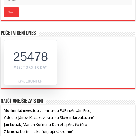
Počet videní dnes
25478
VISITORS TODAY
Najčítanejšie za 3 dni
Moslimskú investíciu za miliardu EUR rieši sám Fico,…
Video o Jánovi Kuciakovi, vraj na Slovensku zakázané
Ján Kuciak, Marián Kočner a Daniel Lipšic: čo túto…
Z brucha beštie – ako fungujú súkromné…