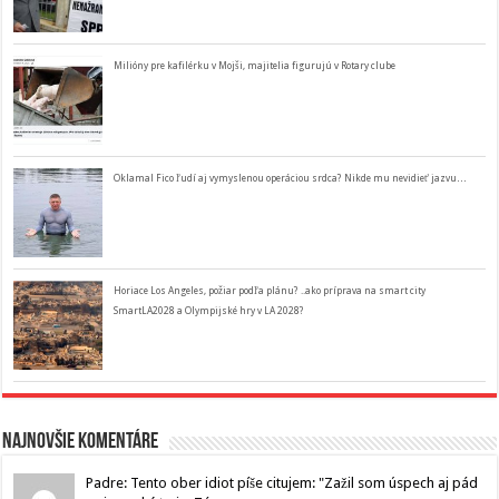
Milióny pre kafilérku v Mojši, majitelia figurujú v Rotary clube
Oklamal Fico ľudí aj vymyslenou operáciou srdca? Nikde mu nevidieť jazvu…
Horiace Los Angeles, požiar podľa plánu? ..ako príprava na smart city
SmartLA2028 a Olympijské hry v LA 2028?
Najnovšie komentáre
Padre: Tento ober idiot píše citujem: "Zažil som úspech aj pád