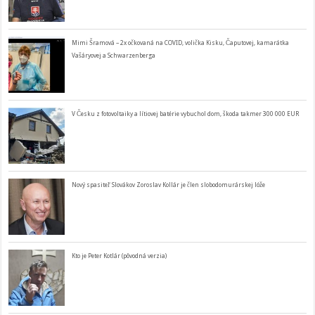
Mimi Šramová – 2x očkovaná na COVID, volička Kisku, Čaputovej, kamarátka
Vašáryovej a Schwarzenberga
V Česku z fotovoltaiky a lítiovej batérie vybuchol dom, škoda takmer 300 000 EUR
Nový spasiteľ Slovákov Zoroslav Kollár je člen slobodomurárskej lóže
Kto je Peter Kotlár (pôvodná verzia)