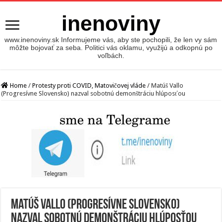
inenoviny
www.inenoviny.sk Informujeme vás, aby ste pochopili, že len vy sám
môžte bojovať za seba. Politici vás oklamu, využijú a odkopnú po
voľbách.
Home
/
Protesty proti COVID, Matovičovej vláde
/
Matúš Vallo
(Progresívne Slovensko) nazval sobotnú demonštráciu hlúposťou
Matúš Vallo (Progresívne Slovensko)
nazval sobotnú demonštráciu hlúposťou