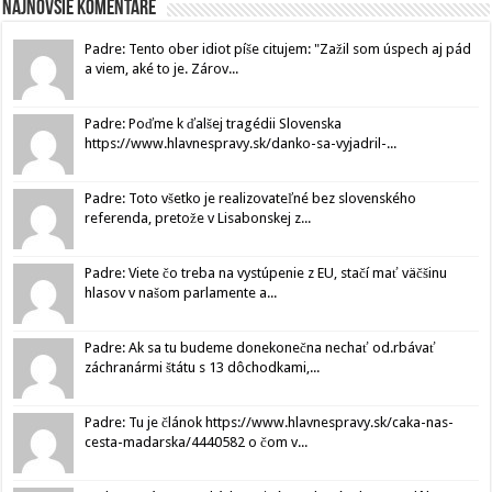
Najnovšie komentáre
Padre: Tento ober idiot píše citujem: "Zažil som úspech aj pád
a viem, aké to je. Zárov...
Padre: Poďme k ďalšej tragédii Slovenska
https://www.hlavnespravy.sk/danko-sa-vyjadril-...
Padre: Toto všetko je realizovateľné bez slovenského
referenda, pretože v Lisabonskej z...
Padre: Viete čo treba na vystúpenie z EU, stačí mať väčšinu
hlasov v našom parlamente a...
Padre: Ak sa tu budeme donekonečna nechať od.rbávať
záchranármi štátu s 13 dôchodkami,...
Padre: Tu je článok https://www.hlavnespravy.sk/caka-nas-
cesta-madarska/4440582 o čom v...