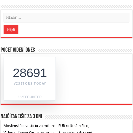
Počet videní dnes
28691
VISITORS TODAY
Najčítanejšie za 3 dni
Moslimskú investíciu za miliardu EUR rieši sám Fico,…
Video o Jánovi Kuciakovi, vraj na Slovensku zakázané