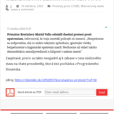
jj
19 októbra, 2020
Protesty proti COVID, Matovičovej vláde
Leave a comment
Zaujimavé, prečo sa takto nevyjadril aj k zábave v čase núdzového
stavu na chate prezidentky, ktorá tiež pochádza z Progresívneho
Slovenska.
zdroj:
https://dennikn.sk/2092897/koronavirus-protest/?ref=tit
Send article as PDF