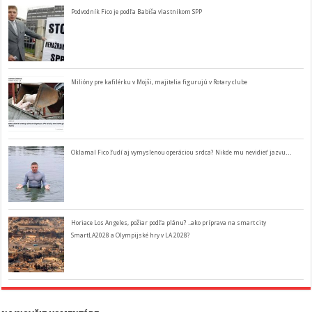
Podvodník Fico je podľa Babiša vlastníkom SPP
Milióny pre kafilérku v Mojši, majitelia figurujú v Rotary clube
Oklamal Fico ľudí aj vymyslenou operáciou srdca? Nikde mu nevidieť jazvu…
Horiace Los Angeles, požiar podľa plánu? ..ako príprava na smart city
SmartLA2028 a Olympijské hry v LA 2028?