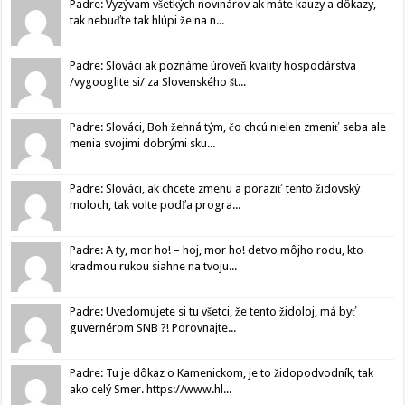
Padre: Vyzývam všetkých novinárov ak máte kauzy a dôkazy,
tak nebuďte tak hlúpi že na n...
Padre: Slováci ak poznáme úroveň kvality hospodárstva
/vygooglite si/ za Slovenského št...
Padre: Slováci, Boh žehná tým, čo chcú nielen zmeniť seba ale
menia svojimi dobrými sku...
Padre: Slováci, ak chcete zmenu a poraziť tento židovský
moloch, tak volte podľa progra...
Padre: A ty, mor ho! – hoj, mor ho! detvo môjho rodu, kto
kradmou rukou siahne na tvoju...
Padre: Uvedomujete si tu všetci, že tento židoloj, má byť
guvernérom SNB ?! Porovnajte...
Padre: Tu je dôkaz o Kamenickom, je to židopodvodník, tak
ako celý Smer. https://www.hl...