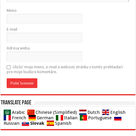
Meno
E-mail
Adresa webu
Uložiť moje meno, e-mail a webovú stránku v tomto prehliadači
pre moje budúce komentáre.
Translate page
Arabic
Chinese (Simplified)
Dutch
English
French
German
Italian
Portuguese
Slovak
Russian
Spanish