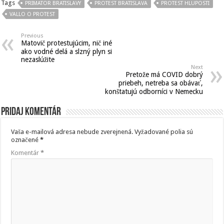
Tags
PRIMATOR BRATISLAVY
PROTEST BRATISLAVA
PROTEST HLUPOSTI
VALLO O PROTEST
Previous
Matovič protestujúcim, nič iné
ako vodné delá a slzný plyn si
nezaslúžite
Next
Pretože má COVID dobrý
priebeh, netreba sa obávať,
konštatujú odborníci v Nemecku
Pridaj komentár
Vaša e-mailová adresa nebude zverejnená.
Vyžadované polia sú
označené
*
Komentár
*