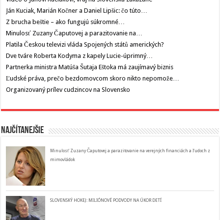
Ján Kuciak, Marián Kočner a Daniel Lipšic: čo túto…
Z brucha beštie – ako fungujú súkromné…
Minulosť Zuzany Čaputovej a parazitovanie na…
Platila Českou televizi vláda Spojených států amerických?
Dve tváre Roberta Kodyma z kapely Lucie-úprimný…
Partnerka ministra Matúša Šutaja Eštoka má zaujímavý biznis
Ľudské práva, prečo bezdomovcom skoro nikto nepomože…
Organizovaný prílev cudzincov na Slovensko
Najčítanejšie
Minulosť Zuzany Čaputovej a parazitovanie na verejných financiách a ľudoch z
mimovládok
SLOVENSKÝ HOKEJ: MILIÓNOVÉ PODVODY NA ÚKOR DETÍ