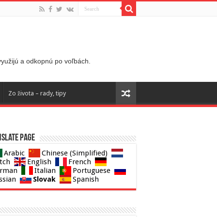
 využijú a odkopnú po voľbách.
Zo života – rady, tipy
slate page
Arabic
Chinese (Simplified)
tch
English
French
rman
Italian
Portuguese
Slovak
ssian
Spanish