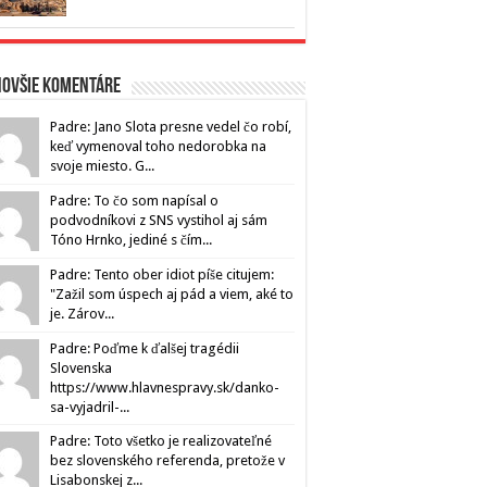
novšie komentáre
Padre: Jano Slota presne vedel čo robí,
keď vymenoval toho nedorobka na
svoje miesto. G...
Padre: To čo som napísal o
podvodníkovi z SNS vystihol aj sám
Tóno Hrnko, jediné s čím...
Padre: Tento ober idiot píše citujem:
"Zažil som úspech aj pád a viem, aké to
je. Zárov...
Padre: Poďme k ďalšej tragédii
Slovenska
https://www.hlavnespravy.sk/danko-
sa-vyjadril-...
Padre: Toto všetko je realizovateľné
bez slovenského referenda, pretože v
Lisabonskej z...