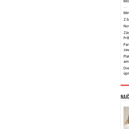
Mos
…
Min
Z b
Nov
Zác
Pr
Par
zau
Pla
am
Dve
úp
Najč