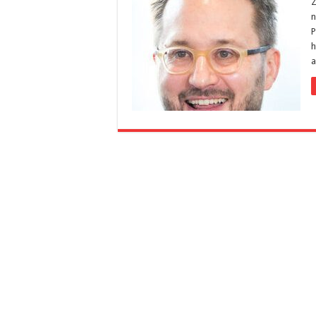
Z
n
P
h
a