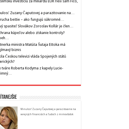
limskú investíciu za miliardu EUR rieši sám Fico,
ulosť Zuzany Čaputovej a parazitovanie na…
rucha beštie – ako fungujú súkromné…
ý spasiteľ Slovákov Zoroslav Kollár je člen…
hrana kúpeľov alebo získanie kontroly?
íbeh…
tnerka ministra Matúša Šutaja Eštoka má
jímavý biznis
tila Českou televizi vláda Spojených států
erických?
 tváre Roberta Kodyma z kapely Lucie-
rimný…
ítanejšie
Minulosť Zuzany Čaputovej a parazitovanie na
verejných financiách a ľudoch z mimovládok