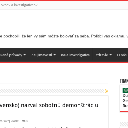
ovcov a investigatívcov
 pochopili, že len vy sám môžte bojovať za seba. Politici vás oklamu,
ešené prípady
Zaujímavosti
naša investigatíva
zdravie
O nás
Tran
Du
Ge
ovensko) nazval sobotnú demonštráciu
Ru
vičovej vláde
0