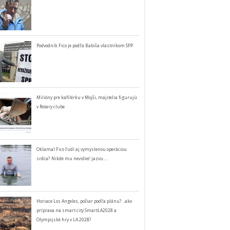
Podvodník Fico je podľa Babiša vlastníkom SPP
Milióny pre kafilérku v Mojši, majitelia figurujú
v Rotary clube
Oklamal Fico ľudí aj vymyslenou operáciou
srdca? Nikde mu nevidieť jazvu…
Horiace Los Angeles, požiar podľa plánu? ..ako
príprava na smart city SmartLA2028 a
Olympijské hry v LA 2028?