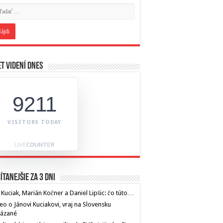
t videní dnes
9211
VISITORS TODAY
ítanejšie za 3 dni
 Kuciak, Marián Kočner a Daniel Lipšic: čo túto…
eo o Jánovi Kuciakovi, vraj na Slovensku
kázané