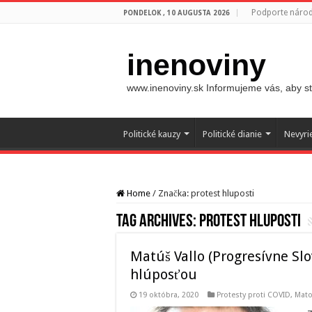
Podporte národ
PONDELOK , 10 AUGUSTA 2026
inenoviny
www.inenoviny.sk Informujeme vás, aby ste
Politické kauzy
Politické dianie
Nevyri
Home
/
Značka:
protest hluposti
Tag Archives:
protest hluposti
Matúš Vallo (Progresívne Sl
hlúposťou
19 októbra, 2020
Protesty proti COVID, Mato