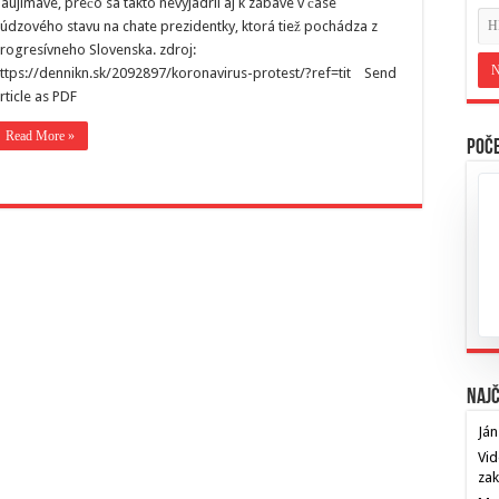
aujimavé, prečo sa takto nevyjadril aj k zábave v čase
údzového stavu na chate prezidentky, ktorá tiež pochádza z
rogresívneho Slovenska. zdroj:
ttps://dennikn.sk/2092897/koronavirus-protest/?ref=tit Send
rticle as PDF
Read More »
Poče
Najč
Ján
Vid
za