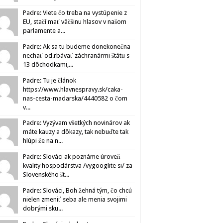
Padre: Viete čo treba na vystúpenie z
EU, stačí mať väčšinu hlasov v našom
parlamente a...
Padre: Ak sa tu budeme donekonečna
nechať od.rbávať záchranármi štátu s
13 dôchodkami,...
Padre: Tu je článok
https://www.hlavnespravy.sk/caka-
nas-cesta-madarska/4440582 o čom
v...
Padre: Vyzývam všetkých novinárov ak
máte kauzy a dôkazy, tak nebuďte tak
hlúpi že na n...
Padre: Slováci ak poznáme úroveň
kvality hospodárstva /vygooglite si/ za
Slovenského št...
Padre: Slováci, Boh žehná tým, čo chcú
nielen zmeniť seba ale menia svojimi
dobrými sku...