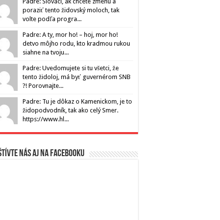
Padre: Slováci, ak chcete zmenu a
poraziť tento židovský moloch, tak
volte podľa progra...
Padre: A ty, mor ho! – hoj, mor ho!
detvo môjho rodu, kto kradmou rukou
siahne na tvoju...
Padre: Uvedomujete si tu všetci, že
tento židoloj, má byť guvernérom SNB
?! Porovnajte...
Padre: Tu je dôkaz o Kamenickom, je to
židopodvodník, tak ako celý Smer.
https://www.hl...
tívte nás aj na Facebooku