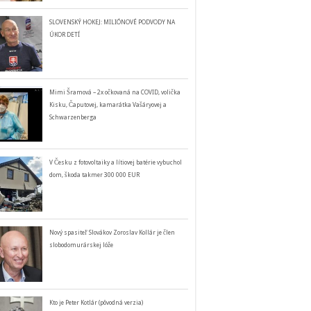
SLOVENSKÝ HOKEJ: MILIÓNOVÉ PODVODY NA
ÚKOR DETÍ
Mimi Šramová – 2x očkovaná na COVID, volička
Kisku, Čaputovej, kamarátka Vašáryovej a
Schwarzenberga
V Česku z fotovoltaiky a lítiovej batérie vybuchol
dom, škoda takmer 300 000 EUR
Nový spasiteľ Slovákov Zoroslav Kollár je člen
slobodomurárskej lóže
Kto je Peter Kotlár (pôvodná verzia)