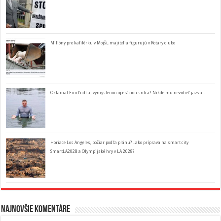
Milióny pre kafilérku v Mojši, majitelia figurujú v Rotary clube
Oklamal Fico ľudí aj vymyslenou operáciou srdca? Nikde mu nevidieť jazvu…
Horiace Los Angeles, požiar podľa plánu? ..ako príprava na smart city
SmartLA2028 a Olympijské hry v LA 2028?
Najnovšie komentáre