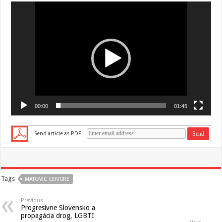
Video
prehrávač
00:00
01:45
Send article as PDF
Tags
MATOVIC CENTIRE
Previous
Progresívne Slovensko a
propagácia drog, LGBTI