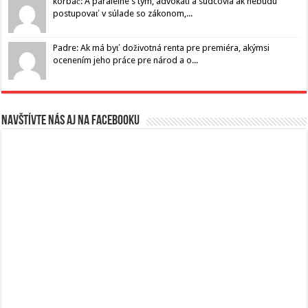
korbáč: A paralelne s tým, advokáti a sudcovia ak nebudú
postupovať v súlade so zákonom,...
Padre: Ak má byť doživotná renta pre premiéra, akýmsi
ocenením jeho práce pre národ a o...
Navštívte nás aj na Facebooku