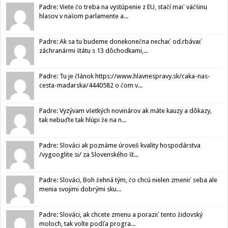
Padre: Viete čo treba na vystúpenie z EU, stačí mať väčšinu
hlasov v našom parlamente a...
Padre: Ak sa tu budeme donekonečna nechať od.rbávať
záchranármi štátu s 13 dôchodkami,...
Padre: Tu je článok https://www.hlavnespravy.sk/caka-nas-
cesta-madarska/4440582 o čom v...
Padre: Vyzývam všetkých novinárov ak máte kauzy a dôkazy,
tak nebuďte tak hlúpi že na n...
Padre: Slováci ak poznáme úroveň kvality hospodárstva
/vygooglite si/ za Slovenského št...
Padre: Slováci, Boh žehná tým, čo chcú nielen zmeniť seba ale
menia svojimi dobrými sku...
Padre: Slováci, ak chcete zmenu a poraziť tento židovský
moloch, tak volte podľa progra...