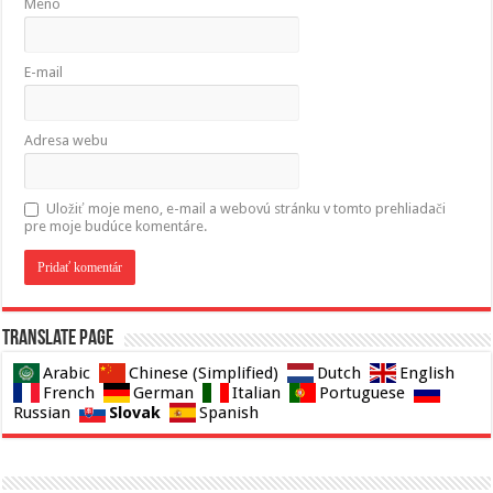
Meno
E-mail
Adresa webu
Uložiť moje meno, e-mail a webovú stránku v tomto prehliadači
pre moje budúce komentáre.
Translate page
Arabic
Chinese (Simplified)
Dutch
English
French
German
Italian
Portuguese
Slovak
Russian
Spanish