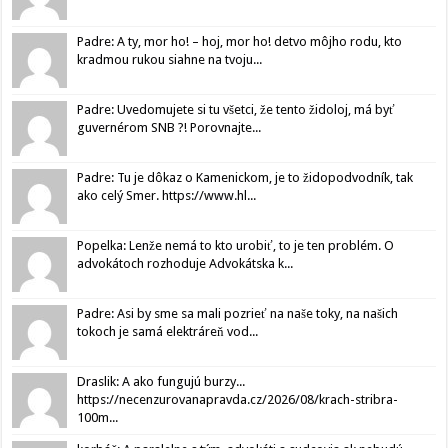
Padre: A ty, mor ho! – hoj, mor ho! detvo môjho rodu, kto
kradmou rukou siahne na tvoju...
Padre: Uvedomujete si tu všetci, že tento židoloj, má byť
guvernérom SNB ?! Porovnajte...
Padre: Tu je dôkaz o Kamenickom, je to židopodvodník, tak
ako celý Smer. https://www.hl...
Popelka: Lenže nemá to kto urobiť, to je ten problém. O
advokátoch rozhoduje Advokátska k...
Padre: Asi by sme sa mali pozrieť na naše toky, na našich
tokoch je samá elektráreň vod...
Draslik: A ako fungujú burzy...
https://necenzurovanapravda.cz/2026/08/krach-stribra-
100m...