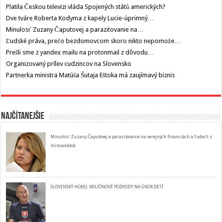
Platila Českou televizi vláda Spojených států amerických?
Dve tváre Roberta Kodyma z kapely Lucie-úprimný…
Minulosť Zuzany Čaputovej a parazitovanie na…
Ľudské práva, prečo bezdomovcom skoro nikto nepomože…
Prešli sme z yandex mailu na protonmail z dôvodu…
Organizovaný prílev cudzincov na Slovensko
Partnerka ministra Matúša Šutaja Eštoka má zaujímavý biznis
Najčítanejšie
Minulosť Zuzany Čaputovej a parazitovanie na verejných financiách a ľudoch z
mimovládok
SLOVENSKÝ HOKEJ: MILIÓNOVÉ PODVODY NA ÚKOR DETÍ