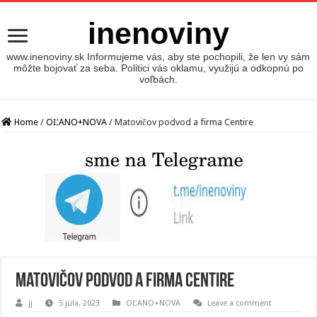
inenoviny
www.inenoviny.sk Informujeme vás, aby ste pochopili, že len vy sám
môžte bojovať za seba. Politici vás oklamu, využijú a odkopnú po
voľbách.
Home
/
OĽANO+NOVA
/
Matovičov podvod a firma Centire
Matovičov podvod a firma Centire
jj
5 júla, 2023
OĽANO+NOVA
Leave a comment