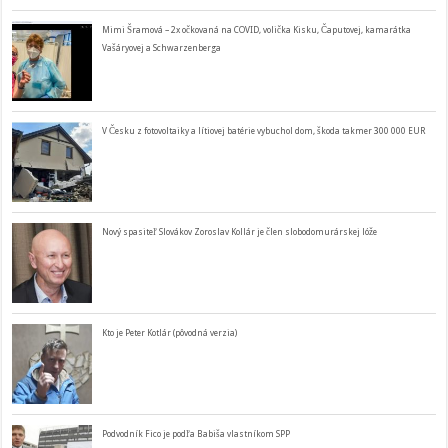
Mimi Šramová – 2x očkovaná na COVID, volička Kisku, Čaputovej, kamarátka
Vašáryovej a Schwarzenberga
V Česku z fotovoltaiky a lítiovej batérie vybuchol dom, škoda takmer 300 000 EUR
Nový spasiteľ Slovákov Zoroslav Kollár je člen slobodomurárskej lóže
Kto je Peter Kotlár (pôvodná verzia)
Podvodník Fico je podľa Babiša vlastníkom SPP