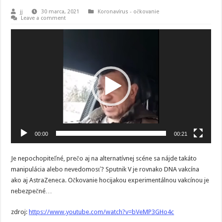
jj
30 marca, 2021
Koronavírus - očkovanie
Leave a comment
Video
prehrávač
00:00
00:21
Je nepochopiteľné, prečo aj na alternatívnej scéne sa nájde takáto
manipulácia alebo nevedomosť? Sputnik V je rovnako DNA vakcína
ako aj AstraZeneca. Očkovanie hocijakou experimentálnou vakcínou je
nebezpečné…
zdroj:
https://www.youtube.com/watch?v=bVeMP3GHo4c