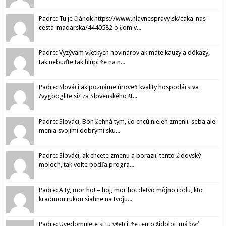
Padre: Tu je článok https://www.hlavnespravy.sk/caka-nas-
cesta-madarska/4440582 o čom v...
Padre: Vyzývam všetkých novinárov ak máte kauzy a dôkazy,
tak nebuďte tak hlúpi že na n...
Padre: Slováci ak poznáme úroveň kvality hospodárstva
/vygooglite si/ za Slovenského št...
Padre: Slováci, Boh žehná tým, čo chcú nielen zmeniť seba ale
menia svojimi dobrými sku...
Padre: Slováci, ak chcete zmenu a poraziť tento židovský
moloch, tak volte podľa progra...
Padre: A ty, mor ho! – hoj, mor ho! detvo môjho rodu, kto
kradmou rukou siahne na tvoju...
Padre: Uvedomujete si tu všetci, že tento židoloj, má byť