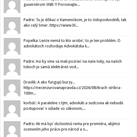
guvernérom SNB ?! Porovnajte...
Padre: Tu je dôkaz o Kamenickom, je to židopodvodník, tak
ako celý Smer. https://www.hl...
Popelka: Lenže nemá to kto urobiť, to je ten problém. O
advokátoch rozhoduje Advokátska k...
Padre: Asi by sme sa mali pozrieť na naše toky, na našich
tokoch je samá elektráreň vod...
Draslik: A ako fungujú burzy...
https://necenzurovanapravda.cz/2026/08/krach-stribra-
100m...
korbáč: A paralelne s tým, advokáti a sudcovia ak nebudú
postupovať v súlade so zákonom,...
Padre: Ak má byť doživotná renta pre premiéra, akýmsi
ocenením jeho práce pre národ a o...