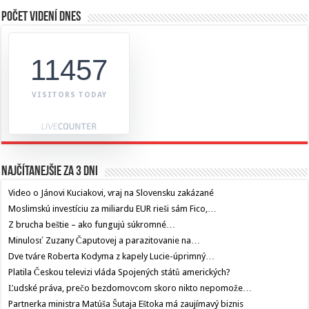
Počet videní dnes
11457
VISITORS TODAY
Najčítanejšie za 3 dni
Video o Jánovi Kuciakovi, vraj na Slovensku zakázané
Moslimskú investíciu za miliardu EUR rieši sám Fico,…
Z brucha beštie – ako fungujú súkromné…
Minulosť Zuzany Čaputovej a parazitovanie na…
Dve tváre Roberta Kodyma z kapely Lucie-úprimný…
Platila Českou televizi vláda Spojených států amerických?
Ľudské práva, prečo bezdomovcom skoro nikto nepomože…
Partnerka ministra Matúša Šutaja Eštoka má zaujímavý biznis