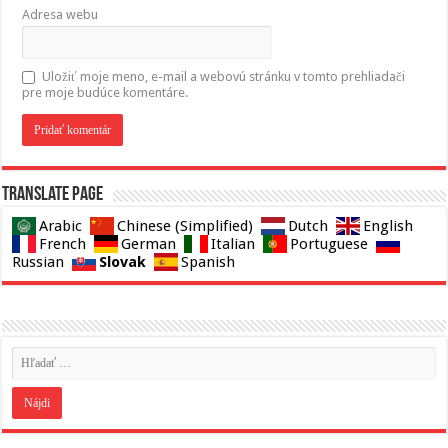
Adresa webu
Uložiť moje meno, e-mail a webovú stránku v tomto prehliadači
pre moje budúce komentáre.
Translate page
Arabic
Chinese (Simplified)
Dutch
English
French
German
Italian
Portuguese
Slovak
Russian
Spanish