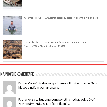
Oklamal Fico ľudí aj vymyslenou operáciou srdca? Nikde mu nevidieť jazvu…
Horiace Los Angeles, požiar podľa plánu? ..ako príprava na smart city
SmartLA2028 a Olympijské hry v LA 2028?
Najnovšie komentáre
Padre: Viete čo treba na vystúpenie z EU, stačí mať väčšinu
hlasov v našom parlamente a...
Padre: Ak sa tu budeme donekonečna nechať od.rbávať
záchranármi štátu s 13 dôchodkami,...