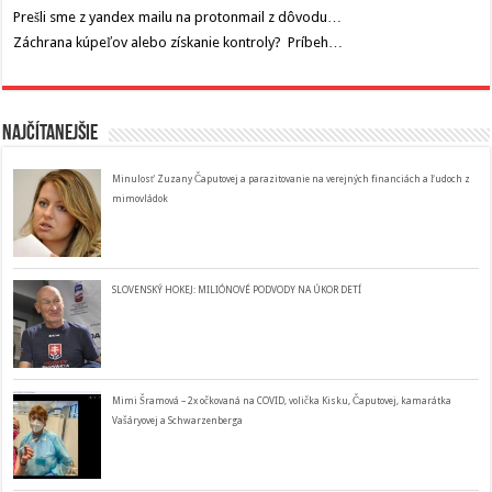
Prešli sme z yandex mailu na protonmail z dôvodu…
Záchrana kúpeľov alebo získanie kontroly? Príbeh…
Najčítanejšie
Minulosť Zuzany Čaputovej a parazitovanie na verejných financiách a ľudoch z
mimovládok
SLOVENSKÝ HOKEJ: MILIÓNOVÉ PODVODY NA ÚKOR DETÍ
Mimi Šramová – 2x očkovaná na COVID, volička Kisku, Čaputovej, kamarátka
Vašáryovej a Schwarzenberga