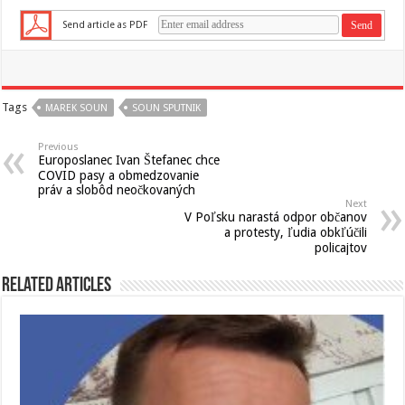
Send article as PDF
Tags
MAREK SOUN
SOUN SPUTNIK
Previous
Europoslanec Ivan Štefanec chce
COVID pasy a obmedzovanie
práv a slobôd neočkovaných
Next
V Poľsku narastá odpor občanov
a protesty, ľudia obkľúčili
policajtov
Related Articles