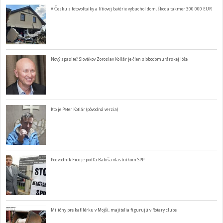
V Česku z fotovoltaiky a lítiovej batérie vybuchol dom, škoda takmer 300 000 EUR
Nový spasiteľ Slovákov Zoroslav Kollár je člen slobodomurárskej lóže
Kto je Peter Kotlár (pôvodná verzia)
Podvodník Fico je podľa Babiša vlastníkom SPP
Milióny pre kafilérku v Mojši, majitelia figurujú v Rotary clube