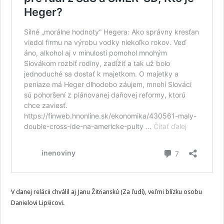
V danej relácii chválil aj Janu Žitňanskú (Za ľudí), veľmi blízku osobu
Danielovi Lipšicovi.