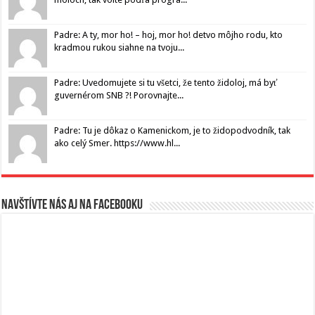
Padre: A ty, mor ho! – hoj, mor ho! detvo môjho rodu, kto
kradmou rukou siahne na tvoju...
Padre: Uvedomujete si tu všetci, že tento židoloj, má byť
guvernérom SNB ?! Porovnajte...
Padre: Tu je dôkaz o Kamenickom, je to židopodvodník, tak
ako celý Smer. https://www.hl...
Navštívte nás aj na Facebooku