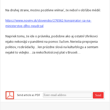
Na druhej strane, možno pozitívne vnímať, že nebol v obľúbe médií:
https://www.noviny.sk/slovensko/276562-konspirator-sa-na-
ministerstve-dlho-neudrzal
Napriek tomu, že ide o právnika, podobne ako aj ostatní Uhrikovci
nijako nekonájú v pandémii na pomoc ľuďom. Neriešia prepojenia
politiov, rozkrádačky…len prázdne slová na kulturblogu a semtam
nejaké to videjko…za niekoľkotisícový plat v Bruseli…
Send article as PDF