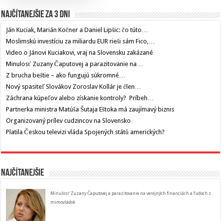
Najčítanejšie za 3 dni
Ján Kuciak, Marián Kočner a Daniel Lipšic: čo túto…
Moslimskú investíciu za miliardu EUR rieši sám Fico,…
Video o Jánovi Kuciakovi, vraj na Slovensku zakázané
Minulosť Zuzany Čaputovej a parazitovanie na…
Z brucha beštie – ako fungujú súkromné…
Nový spasiteľ Slovákov Zoroslav Kollár je člen…
Záchrana kúpeľov alebo získanie kontroly? Príbeh…
Partnerka ministra Matúša Šutaja Eštoka má zaujímavý biznis
Organizovaný prílev cudzincov na Slovensko
Platila Českou televizi vláda Spojených států amerických?
Najčítanejšie
Minulosť Zuzany Čaputovej a parazitovanie na verejných financiách a ľudoch z
mimovládok