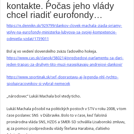
kontakte. Počas jeho vlády
chcel riadiť eurofondy…
https://e.dennikn.sk/929799/dankov-clovek-machala-ziada-priamy-
vplyv-na-eurofondy-ministerka-lubyova-sa-svojej-kompetencie-
odmietla-vzdat/1739011
Bol aj vo vedení slovenského zväzu ľadového hokeja.
https://www.cas.sk/clanok/580214/predsedovi-parlamentu-sa-dari-
jeden-trapas-za-druhym-tito-muzi-nasepkavaju-andrejovi-dankovi/
https://www.sportinak.sk/sef-doprastavu-aj-legenda-nhl–tychto-
spolupracovnikov-si-vybral-nemecek
„národovec“ Lukáš Machala bol vtedy ticho.
Lukáš Machala pôsobil na politických postoch v STV v roku 2008, v tom
čase poslanec SNS v Dúbravke. Bolo to v čase, keď falošná
pronárodna vláda SNS, HZDS a SMER-SD schválila Lisabonskú zmluvu,
aj za pomoci podpredsedu vlády Štefana Harabina, ďalšieho