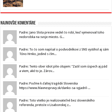
Najnovšie komentáre
Padre: Jano Slota presne vedel čo robí, keď vymenoval toho
nedorobka na svoje miesto. G...
Padre: To čo som napísal o podvodníkovi z SNS vystihol aj sám
Tóno Hrnko, jediné s čím...
Padre: Tento ober idiot píše citujem: "Zažil som úspech aj pád
a viem, aké to je. Zárov...
Padre: Poďme k ďalšej tragédii Slovenska
https://www.hlavnespravy.sk/danko-sa-vyjadril-...
Padre: Toto všetko je realizovateľné bez slovenského
referenda, pretože v Lisabonskej z...