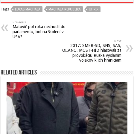
Tags
LUKAS MACHALA
MACHALA REPUBLIKA
UHRIK
Previous
Matovič pol roka nechodil do
parlamentu, bol na školení v
USA?
Next
2017: SMER-SD, SNS, SAS,
OĽANO, MOST-HÍD hlasovali za
provokáciu Ruska vyslaním
vojakov k ich hraniciam
Related Articles