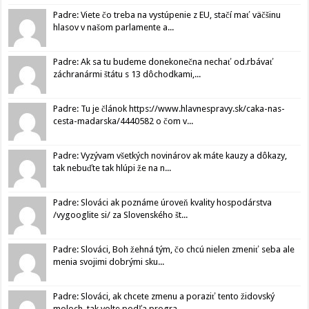
Padre: Viete čo treba na vystúpenie z EU, stačí mať väčšinu
hlasov v našom parlamente a...
Padre: Ak sa tu budeme donekonečna nechať od.rbávať
záchranármi štátu s 13 dôchodkami,...
Padre: Tu je článok https://www.hlavnespravy.sk/caka-nas-
cesta-madarska/4440582 o čom v...
Padre: Vyzývam všetkých novinárov ak máte kauzy a dôkazy,
tak nebuďte tak hlúpi že na n...
Padre: Slováci ak poznáme úroveň kvality hospodárstva
/vygooglite si/ za Slovenského št...
Padre: Slováci, Boh žehná tým, čo chcú nielen zmeniť seba ale
menia svojimi dobrými sku...
Padre: Slováci, ak chcete zmenu a poraziť tento židovský
moloch, tak volte podľa progra...