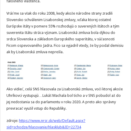
falošného vlastenca.
Vráťme sa však do roku 2008, kedy akože národne strany zradili
Slovensko schválenim Lisabonskej zmluvy, vďaka ktorej ostatné
Európske štáty v pomere 55% rozhodujú o suverených štátoch a tým
suverenita štátu stráca význam. Lisabonská zmluva bola dýkou do
srdca Slovenska a základom Europského superštátu, v súčasnosti
Ficom ospevovaného Jadra. Fico sa vyjadril vtedy, že by podal demisiu
ak by Lisabonská zmluva neprešla.
Ako vidieť, celá SNS hlasovala za Lisabonskú zmluvu, voči ktorej akože
Uhríkovci vystupujú…Lukáš Machala bol ticho a v SNS pobudol až do
jej nedostania sa do parlamentu v roku 2020. A preto ako správny
prevracač využil vstup do Republiky.
zdroje:
https://www.nrsr.sk/web/Default.aspx?
sid=schodze/hlasovanie/hlasklub&ID=22734