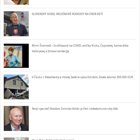
SLOVENSKÝ HOKEJ: MILIÓNOVÉ PODVODY NA ÚKOR DETÍ
Mimi Šramová – 2x očkovaná na COVID, volička Kisku, Čaputovej, kamarátka
Vašáryovej a Schwarzenberga
V Česku z fotovoltaiky a lítiovej batérie vybuchol dom, škoda takmer 300 000 EUR
Nový spasiteľ Slovákov Zoroslav Kollár je člen slobodomurárskej lóže