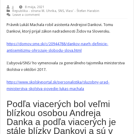
jj
8 mája, 2021
Republika - strana M. Uhríka
,
SNS
,
Vlasť - Štefan Harabin
Leave a comment
Právnik Lukáš Machala robil asistenta Andrejovi Dankovi. Tomu
Dankovi, ktorý prijal zákon nadradenosti Židov na Slovensku.
https://domov.sme.sk/c/20944788/dankov-navrh-definicie-
antisemitizmu-ohrozuje-slobodu-slova.html
Ľubyová/SNS/ ho vymenovala za generálneho tajomníka ministerstva
školstva v októbri 2017.
https://www.skolskyportal.sk/personalistika/sluzobny-urad-
ministerstva-skolstva-povedie-lukas-machala
Podľa viacerých bol veľmi
blízkou osobou Andreja
Danka a podľa viacerých je
stále blízky Dankovi a sú v