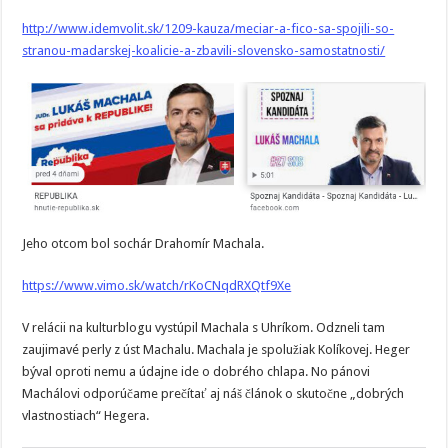
http://www.idemvolit.sk/1209-kauza/meciar-a-fico-sa-spojili-so-
stranou-madarskej-koalicie-a-zbavili-slovensko-samostatnosti/
Jeho otcom bol sochár Drahomír Machala.
https://www.vimo.sk/watch/rKoCNqdRXQtf9Xe
V relácii na kulturblogu vystúpil Machala s Uhríkom. Odzneli tam
zaujimavé perly z úst Machalu. Machala je spolužiak Kolíkovej. Heger
býval oproti nemu a údajne ide o dobrého chlapa. No pánovi
Machálovi odporúčame prečítať aj náš článok o skutočne „dobrých
vlastnostiach“ Hegera.