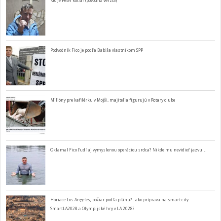
Kto je Peter Kotlár (pôvodná verzia)
Podvodník Fico je podľa Babiša vlastníkom SPP
Milióny pre kafilérku v Mojši, majitelia figurujú v Rotary clube
Oklamal Fico ľudí aj vymyslenou operáciou srdca? Nikde mu nevidieť jazvu…
Horiace Los Angeles, požiar podľa plánu? ..ako príprava na smart city
SmartLA2028 a Olympijské hry v LA 2028?