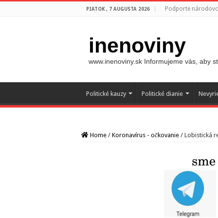
Podporte národovco
PIATOK , 7 AUGUSTA 2026
inenoviny
www.inenoviny.sk Informujeme vás, aby ste
Politické kauzy
Politické dianie
Nevyri
Home
/
Koronavírus - očkovanie
/
Lobistická 