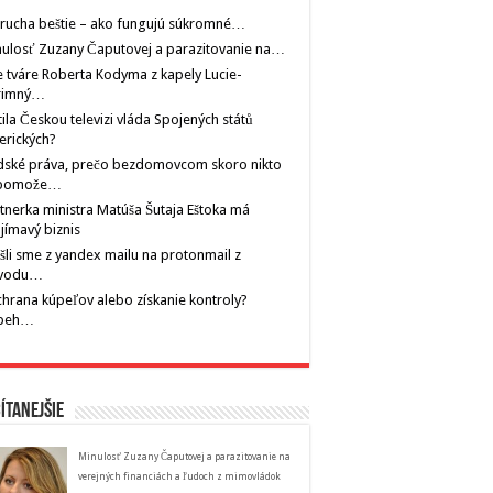
rucha beštie – ako fungujú súkromné…
ulosť Zuzany Čaputovej a parazitovanie na…
 tváre Roberta Kodyma z kapely Lucie-
rimný…
tila Českou televizi vláda Spojených států
erických?
dské práva, prečo bezdomovcom skoro nikto
pomože…
tnerka ministra Matúša Šutaja Eštoka má
jímavý biznis
šli sme z yandex mailu na protonmail z
vodu…
hrana kúpeľov alebo získanie kontroly?
íbeh…
ítanejšie
Minulosť Zuzany Čaputovej a parazitovanie na
verejných financiách a ľudoch z mimovládok