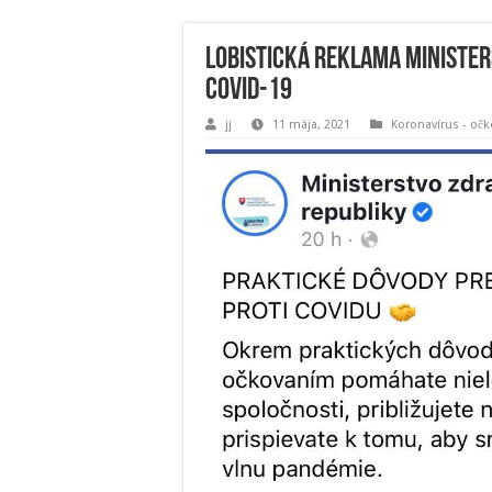
Lobistická reklama ministe
COVID-19
jj
11 mája, 2021
Koronavírus - očk