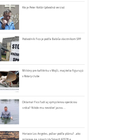
Kto je Peter Kotlár (pôvodná verzia)
Podvodník Fico je podľa Babiša vlastníkom SPP
Milióny pre kafilérku v Mojši, majitelia figurujú
v Rotary clube
Oklamal Fico ľudí aj vymyslenou operáciou
srdca? Nikde mu nevidieť jazvu…
Horiace Los Angeles, požiar podľa plánu? ..ako
príprava na smart city SmartLA2028 a