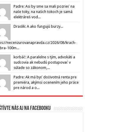
Padre: Asi by sme sa mali pozrieť na
naše toky, na našich tokoch je samá
elektráreň vod...
Draslik: A ako fungujú burzy...
ps://necenzurovanapravda.cz/2026/08/krach-
ibra-100m...
korbáč: A paralelne s tým, advokáti a
sudcovia ak nebudú postupovať v
súlade so zákonom,...
Padre: Ak má byť doživotná renta pre
premiéra, akýmsi ocenením jeho práce
pre národ a o...
tívte nás aj na Facebooku