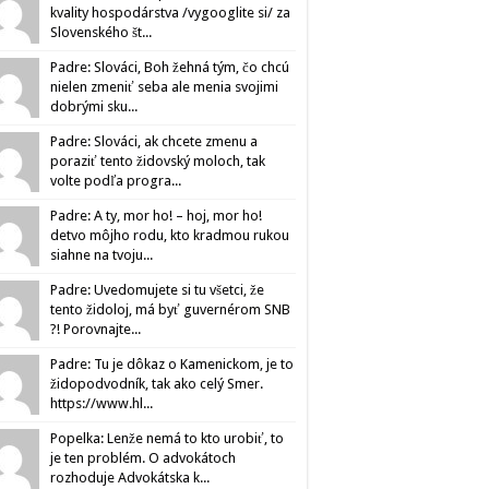
kvality hospodárstva /vygooglite si/ za
Slovenského št...
Padre: Slováci, Boh žehná tým, čo chcú
nielen zmeniť seba ale menia svojimi
dobrými sku...
Padre: Slováci, ak chcete zmenu a
poraziť tento židovský moloch, tak
volte podľa progra...
Padre: A ty, mor ho! – hoj, mor ho!
detvo môjho rodu, kto kradmou rukou
siahne na tvoju...
Padre: Uvedomujete si tu všetci, že
tento židoloj, má byť guvernérom SNB
?! Porovnajte...
Padre: Tu je dôkaz o Kamenickom, je to
židopodvodník, tak ako celý Smer.
https://www.hl...
Popelka: Lenže nemá to kto urobiť, to
je ten problém. O advokátoch
rozhoduje Advokátska k...