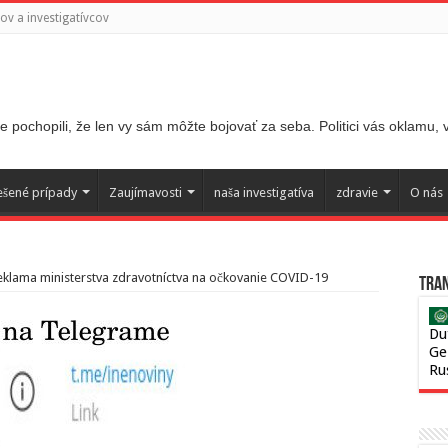
v a investigatívcov
 pochopili, že len vy sám môžte bojovať za seba. Politici vás oklamu,
ešené prípady
Zaujímavosti
naša investigatíva
zdravie
O nás
reklama ministerstva zdravotníctva na očkovanie COVID-19
Tran
Du
Ge
Ru