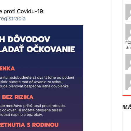
htt
str
Navš