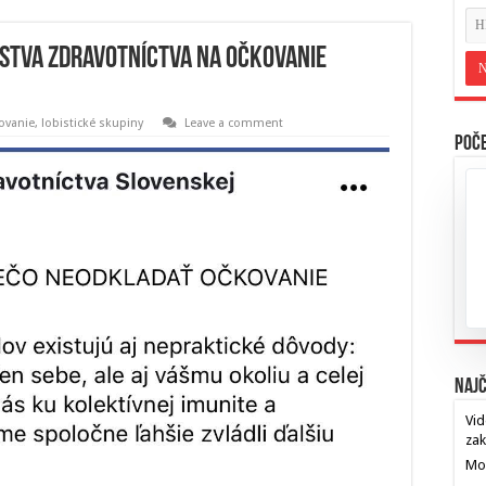
rstva zdravotníctva na očkovanie
ovanie
,
lobistické skupiny
Leave a comment
Poče
Najč
Vid
za
Mos
…