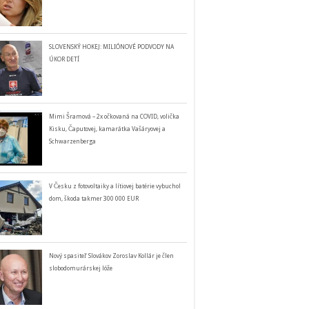
SLOVENSKÝ HOKEJ: MILIÓNOVÉ PODVODY NA
ÚKOR DETÍ
Mimi Šramová – 2x očkovaná na COVID, volička
Kisku, Čaputovej, kamarátka Vašáryovej a
Schwarzenberga
V Česku z fotovoltaiky a lítiovej batérie vybuchol
dom, škoda takmer 300 000 EUR
Nový spasiteľ Slovákov Zoroslav Kollár je člen
slobodomurárskej lóže