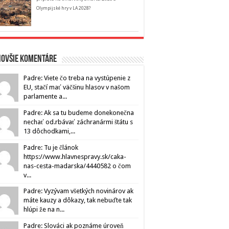
Olympijské hry v LA 2028?
novšie komentáre
Padre: Viete čo treba na vystúpenie z
EU, stačí mať väčšinu hlasov v našom
parlamente a...
Padre: Ak sa tu budeme donekonečna
nechať od.rbávať záchranármi štátu s
13 dôchodkami,...
Padre: Tu je článok
https://www.hlavnespravy.sk/caka-
nas-cesta-madarska/4440582 o čom
v...
Padre: Vyzývam všetkých novinárov ak
máte kauzy a dôkazy, tak nebuďte tak
hlúpi že na n...
Padre: Slováci ak poznáme úroveň