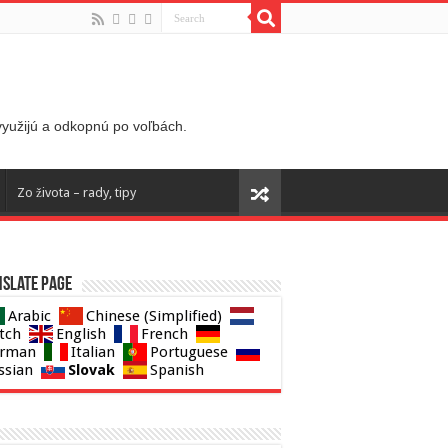
 využijú a odkopnú po voľbách.
Zo života – rady, tipy
slate page
Arabic
Chinese (Simplified)
tch
English
French
rman
Italian
Portuguese
Slovak
ssian
Spanish