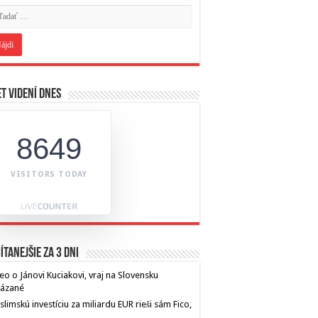
t videní dnes
8649
VISITORS TODAY
ítanejšie za 3 dni
eo o Jánovi Kuciakovi, vraj na Slovensku
kázané
limskú investíciu za miliardu EUR rieši sám Fico,