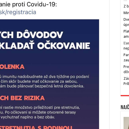
Z b
Min
Dve
úp
Pla
am
Ľu
ne
Par
zau
Pre
dô
Zác
Pr
Najč