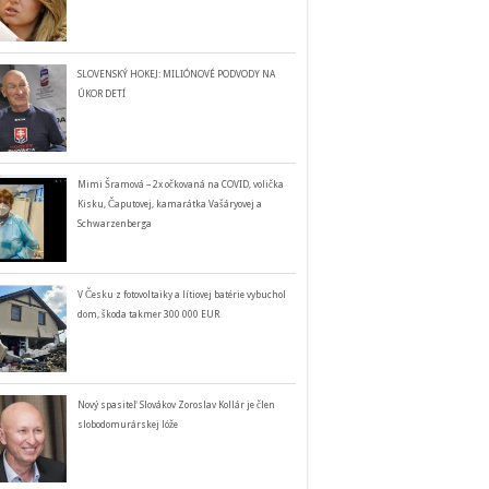
SLOVENSKÝ HOKEJ: MILIÓNOVÉ PODVODY NA
ÚKOR DETÍ
Mimi Šramová – 2x očkovaná na COVID, volička
Kisku, Čaputovej, kamarátka Vašáryovej a
Schwarzenberga
V Česku z fotovoltaiky a lítiovej batérie vybuchol
dom, škoda takmer 300 000 EUR
Nový spasiteľ Slovákov Zoroslav Kollár je člen
slobodomurárskej lóže