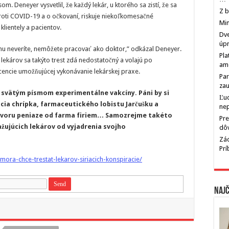
m. Deneyer vysvetlil, že každý lekár, u ktorého sa zistí, že sa
Z b
proti COVID-19 a o očkovaní, riskuje niekoľkomesačné
Min
 klientely a pacientov.
Dve
úp
tomu neveríte, nemôžete pracovať ako doktor,” odkázal Deneyer.
Pla
 lekárov sa takýto trest zdá nedostatočný a volajú po
am
icencie umožňujúcej vykonávanie lekárskej praxe.
Par
zau
a svätým písmom experimentálne vakcíny. Páni by si
Ľu
ia chrípka, farmaceutického lobistu Jarčušku a
ne
tvoru peniaze od farma firiem… Samozrejme takéto
Pre
važujúcich lekárov od vyjadrenia svojho
dô
Zác
Pr
omora-chce-trestat-lekarov-siriacich-konspiracie/
Najč