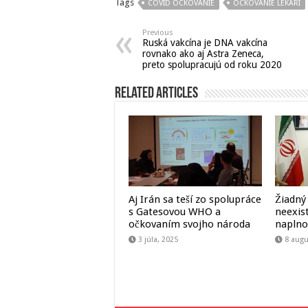
Tags
COVID OCKOVANIE
OCKOVANIE LEKARI
Previous
Ruská vakcína je DNA vakcína
rovnako ako aj Astra Zeneca,
preto spolupracujú od roku 2020
Related Articles
Aj Irán sa teší zo spolupráce
Žiadný
s Gatesovou WHO a
neexist
očkovaním svojho národa
naplno
3 júla, 2025
8 augu