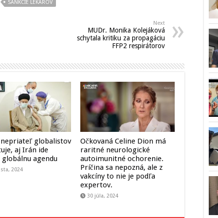
SANKCIE LEKAROV
Next
MUDr. Monika Kolejáková
schytala kritiku za propagáciu
FFP2 respirátorov
 nepriateľ globalistov
Očkovaná Celine Dion má
uje, aj Irán ide
raritné neurologické
 globálnu agendu
autoimunitné ochorenie.
Príčina sa nepozná, ale z
sta, 2024
vakcíny to nie je podľa
expertov.
30 júla, 2024