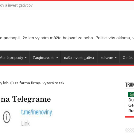
v a investigatívcov
 pochopili, že len vy sám môžte bojovať za seba. Politici vás oklamu,
ešené prípady
Zaujímavosti
naša investigatíva
zdravie
O nás
 lobujú za farma firmy? Vyzerá to tak…
Tran
Du
Ge
Ru