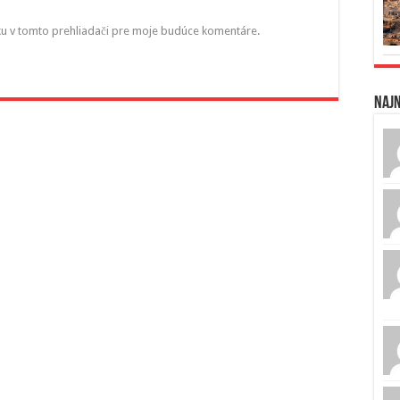
ku v tomto prehliadači pre moje budúce komentáre.
Naj