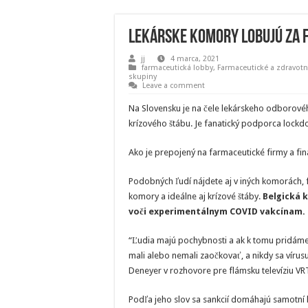
Lekárske komory lobujú za 
jj
4 marca, 2021
farmaceutická lobby
,
Farmaceutické a zdravotní
skupiny
Leave a comment
Na Slovensku je na čele lekárskeho odborového
krízového štábu. Je fanatický podporca lockd
Ako je prepojený na farmaceutické firmy a fin
Podobných ľudí nájdete aj v iných komorách, 
komory a ideálne aj krízové štáby.
Belgická 
voči experimentálnym COVID vakcínam.
“Ľudia majú pochybnosti a ak k tomu pridáme 
mali alebo nemali zaočkovať, a nikdy sa víru
Deneyer v rozhovore pre flámsku televíziu VR
Podľa jeho slov sa sankcií domáhajú samotní le