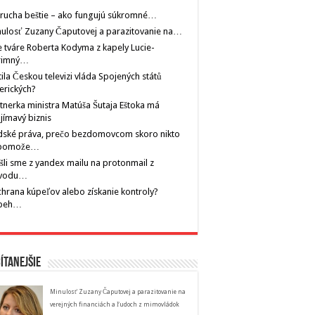
rucha beštie – ako fungujú súkromné…
ulosť Zuzany Čaputovej a parazitovanie na…
 tváre Roberta Kodyma z kapely Lucie-
rimný…
tila Českou televizi vláda Spojených států
erických?
tnerka ministra Matúša Šutaja Eštoka má
jímavý biznis
dské práva, prečo bezdomovcom skoro nikto
pomože…
šli sme z yandex mailu na protonmail z
vodu…
hrana kúpeľov alebo získanie kontroly?
íbeh…
ítanejšie
Minulosť Zuzany Čaputovej a parazitovanie na
verejných financiách a ľudoch z mimovládok