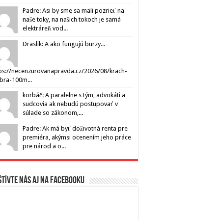
Padre: Asi by sme sa mali pozrieť na
naše toky, na našich tokoch je samá
elektráreň vod...
Draslik: A ako fungujú burzy...
ps://necenzurovanapravda.cz/2026/08/krach-
ibra-100m...
korbáč: A paralelne s tým, advokáti a
sudcovia ak nebudú postupovať v
súlade so zákonom,...
Padre: Ak má byť doživotná renta pre
premiéra, akýmsi ocenením jeho práce
pre národ a o...
tívte nás aj na Facebooku