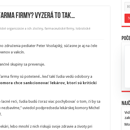
farma firmy? Vyzerá to tak…
cké organizácie a ich zločiny
,
farmaceutické firmy
,
lobistické
Poče
 združenia pediater Peter Visolajský, súčasne je aj na čele
ownov a vakcín.
ančné skupiny sa preveruje.
farma firmy sú potešené.. keď takí ľudia vedú odobory a
komora chce sankcionovať lekárov, ktorí sú kritickí
lacné reči, ľudia budú čoraz viac pochybovať o tom, či by sa
Najč
su nezbavíme,” uviedol podpredseda lekárskej komory Michel
Vid
T.
za
Mos
kári, lebo mnohí z nich riskujú svoje zdravie a životy pri
…