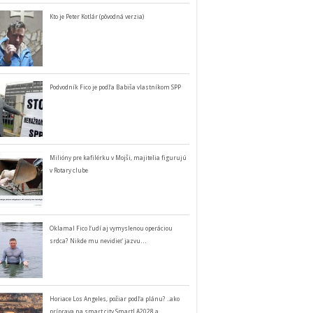
Kto je Peter Kotlár (pôvodná verzia)
Podvodník Fico je podľa Babiša vlastníkom SPP
Milióny pre kafilérku v Mojši, majitelia figurujú
v Rotary clube
Oklamal Fico ľudí aj vymyslenou operáciou
srdca? Nikde mu nevidieť jazvu…
Horiace Los Angeles, požiar podľa plánu? ..ako
príprava na smart city SmartLA2028 a