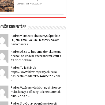
Olympijské hry v LA 2028?
novšie komentáre
Padre: Viete čo treba na vystúpenie z
EU, stačí mať väčšinu hlasov v našom
parlamente a...
Padre: Ak sa tu budeme donekonečna
nechať od.rbávať záchranármi štátu s
13 dôchodkami,...
Padre: Tu je článok
https://www.hlavnespravy.sk/caka-
nas-cesta-madarska/4440582 o čom
v...
Padre: Vyzývam všetkých novinárov ak
máte kauzy a dôkazy, tak nebuďte tak
hlúpi že na n...
Padre: Slováci ak poznáme úroveň