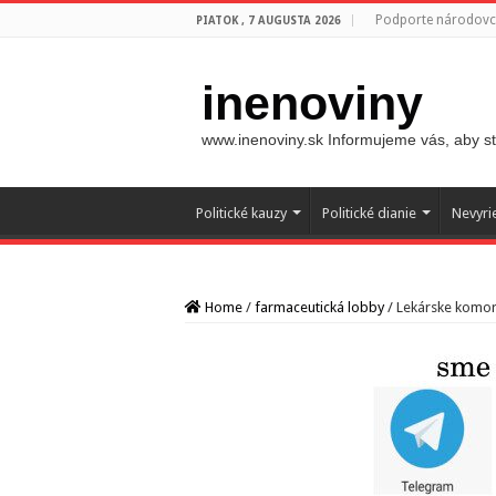
Podporte národovco
PIATOK , 7 AUGUSTA 2026
inenoviny
www.inenoviny.sk Informujeme vás, aby ste
Politické kauzy
Politické dianie
Nevyri
Home
/
farmaceutická lobby
/
Lekárske komory