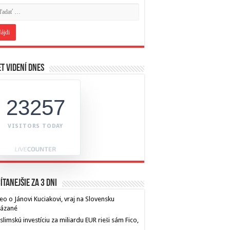
t videní dnes
23257
VISITORS TODAY
ítanejšie za 3 dni
eo o Jánovi Kuciakovi, vraj na Slovensku
kázané
limskú investíciu za miliardu EUR rieši sám Fico,