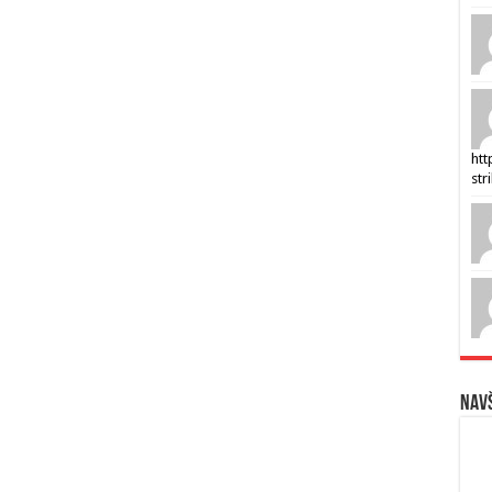
htt
str
Navš