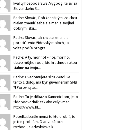
kvality hospodárstva /vygooglite si/ za
Slovenského št...
Padre: Slováci, Boh žehná tým, čo chcú
nielen zmeniť seba ale menia svojimi
dobrými sku...
Padre: Slováci, ak chcete zmenu a
poraziť tento židovský moloch, tak
volte podľa progra...
Padre: A ty, mor ho! – hoj, mor ho!
detvo môjho rodu, kto kradmou rukou
siahne na tvoju...
Padre: Uvedomujete si tu všetci, že
tento židoloj, má byť guvernérom SNB
?! Porovnajte...
Padre: Tu je dôkaz o Kamenickom, je to
židopodvodník, tak ako celý Smer.
https://www.hl...
Popelka: Lenže nemá to kto urobiť, to
je ten problém. O advokátoch
rozhoduje Advokátska k...