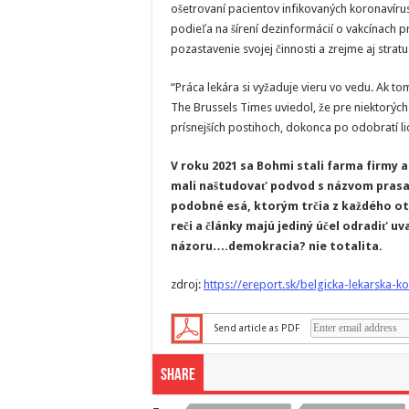
ošetrovaní pacientov infikovaných koronavíruso
podieľa na šírení dezinformácií o vakcínach 
pozastavenie svojej činnosti a zrejme aj stratu
“Práca lekára si vyžaduje vieru vo vedu. Ak 
The Brussels Times uviedol, že pre niektorých
prísnejších postihoch, dokonca po odobratí l
V roku 2021 sa Bohmi stali farma firmy 
mali naštudovať podvod s názvom prasac
podobné esá, ktorým trčia z každého o
reči a články majú jediný účel odradiť u
názoru….demokracia? nie totalita.
zdroj:
https://ereport.sk/belgicka-lekarska-k
Send article as PDF
Share