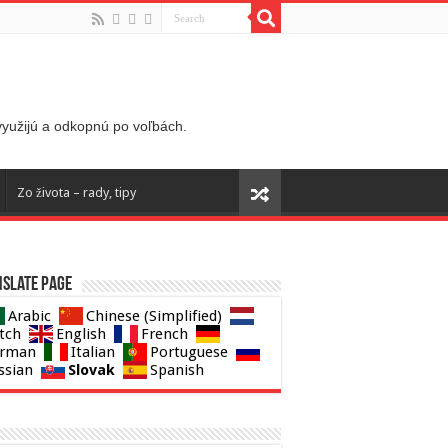
 využijú a odkopnú po voľbách.
Zo života – rady, tipy
slate page
Arabic
Chinese (Simplified)
tch
English
French
rman
Italian
Portuguese
Slovak
ssian
Spanish