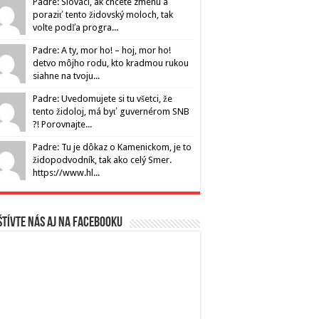
Padre: Slováci, ak chcete zmenu a
poraziť tento židovský moloch, tak
volte podľa progra...
Padre: A ty, mor ho! – hoj, mor ho!
detvo môjho rodu, kto kradmou rukou
siahne na tvoju...
Padre: Uvedomujete si tu všetci, že
tento židoloj, má byť guvernérom SNB
?! Porovnajte...
Padre: Tu je dôkaz o Kamenickom, je to
židopodvodník, tak ako celý Smer.
https://www.hl...
tívte nás aj na Facebooku