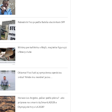
Podvodník Fico je podľa Babiša vlastníkom SPP
Milióny pre kafilérku v Mojši, majitelia figurujú
v Rotary clube
Oklamal Fico ľudí aj vymyslenou operáciou
srdca? Nikde mu nevidieť jazvu…
Horiace Los Angeles, požiar podľa plánu? ..ako
príprava na smart city SmartLA2028 a
Olympijské hry v LA 2028?