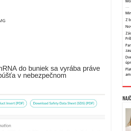
Mos
…
Min
Z b
Nov
Zác
Pr
Par
zau
Dve
úp
mRNA do buniek sa vyrába práve
Pla
zpúšťa v nebezpečnom
am
Najč