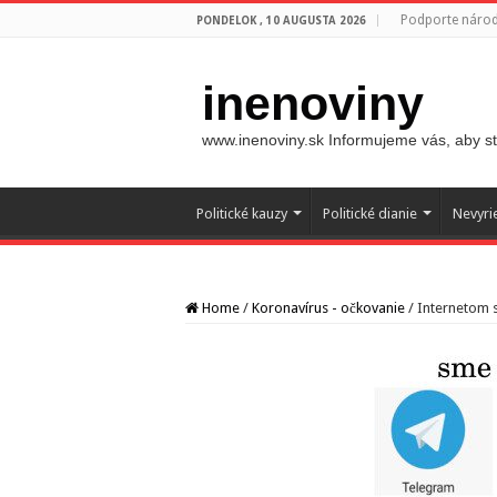
Podporte národ
PONDELOK , 10 AUGUSTA 2026
inenoviny
www.inenoviny.sk Informujeme vás, aby ste
Politické kauzy
Politické dianie
Nevyri
Home
/
Koronavírus - očkovanie
/
Internetom 