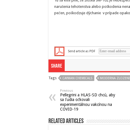
Tu sa ešte píše, že zložka SM-102 je nebezpečn
narušenia tehotenstva alebo poškodenia nen
pečen, poškodzuje dýchanie v prípade opako
Send article as PDF
Share
Tags
CAYMAN CHEMICALS
MODERNA ZLOZENI
Previous
Pellegrini a HLAS-SD chcú, aby
sa ľudia očkovali
experimentálnou vakcínou na
COVID-19
Related Articles