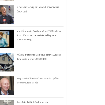
SLOVENSKÝ HOKEJ: MILIÓNOVÉ PODVODY NA
ÚKOR DETÍ
Mimi Šramová – 2x očkovaná na COVID, volička
Kisku, Čaputovej, kamarátka Vašáryovej a
Schwarzenberga
V Česku z fotovoltaiky a lítiovej batérie vybuchol
dom, škoda takmer 300 000 EUR
Nový spasiteľ Slovákov Zoroslav Kollár je člen
slobodomurárskej lóže
Kto je Peter Kotlár (pôvodná verzia)