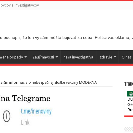
ovcov a investigatívcov
 pochopili, že len vy sám môžte bojovať za seba. Politici vás oklamu,
ešené prípady
Zaujímavosti
naša investigatíva
zdravie
O nás
sa šíri informácia o nebezpečnej zložke vakcíny MODERNA
Tran
Du
Ge
Ru