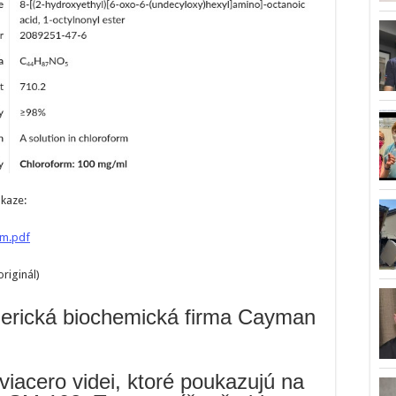
dkaze:
m.pdf
riginál)
erická biochemická firma Cayman
viacero videi, ktoré poukazujú na