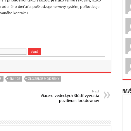
á v prípade kontaktu s kožou, je riziko vzniku rakoviny, riziko
arodeného dieťaťa, poškodzuje nervový systém, poškodzuje
vaného kontaktu.
E
SM-102
ZLOZENIE MODERNY
Navš
Next
Viacero vedeckých štúdií vyvracia
pozitívum lockdownov