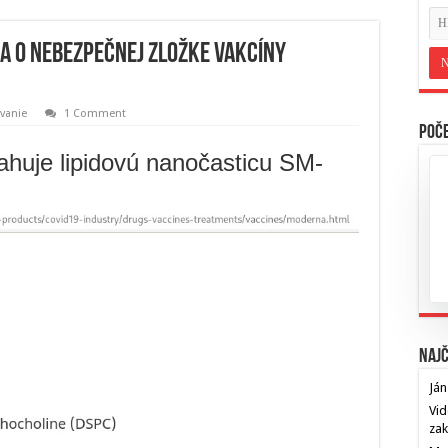
ia o nebezpečnej zložke vakcíny
ovanie
1 Comment
Poče
uje lipidovú nanočasticu SM-
Najč
Ján
Vid
za