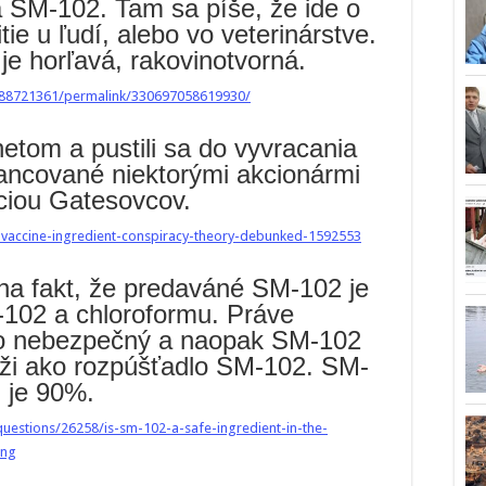
a SM-102. Tam sa píše, že ide o
tie u ľudí, alebo vo veterinárstve.
je horľavá, rakovinotvorná.
88721361/permalink/330697058619930/
rnetom a pustili sa do vyvracania
nancované niektorými akcionármi
áciou Gatesovcov.
accine-ingredient-conspiracy-theory-debunked-1592553
 na fakt, že predaváné SM-102 je
-102 a chloroformu. Práve
ko nebezpečný a naopak SM-102
lúži ako rozpúšťadlo SM-102. SM-
 je 90%.
uestions/26258/is-sm-102-a-safe-ingredient-in-the-
ing