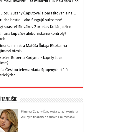
limskú investíciu za miliardu EUR rieši sám Fico,
ulosť Zuzany Čaputovej a parazitovanie na…
rucha beštie – ako fungujú súkromné…
ý spasiteľ Slovákov Zoroslav Kollár je člen…
hrana kúpeľov alebo získanie kontroly?
íbeh…
tnerka ministra Matúša Šutaja Eštoka má
jímavý biznis
 tváre Roberta Kodyma z kapely Lucie-
rimný…
tila Českou televizi vláda Spojených států
erických?
ítanejšie
Minulosť Zuzany Čaputovej a parazitovanie na
verejných financiách a ľudoch z mimovládok