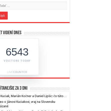
t videní dnes
6543
VISITORS TODAY
ítanejšie za 3 dni
 Kuciak, Marián Kočner a Daniel Lipšic: čo túto…
eo o Jánovi Kuciakovi, vraj na Slovensku
kázané