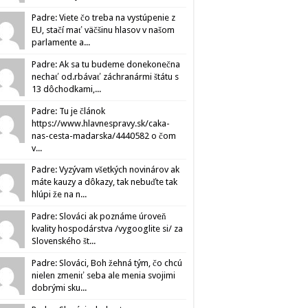
Padre: Viete čo treba na vystúpenie z
EU, stačí mať väčšinu hlasov v našom
parlamente a...
Padre: Ak sa tu budeme donekonečna
nechať od.rbávať záchranármi štátu s
13 dôchodkami,...
Padre: Tu je článok
https://www.hlavnespravy.sk/caka-
nas-cesta-madarska/4440582 o čom
v...
Padre: Vyzývam všetkých novinárov ak
máte kauzy a dôkazy, tak nebuďte tak
hlúpi že na n...
Padre: Slováci ak poznáme úroveň
kvality hospodárstva /vygooglite si/ za
Slovenského št...
Padre: Slováci, Boh žehná tým, čo chcú
nielen zmeniť seba ale menia svojimi
dobrými sku...