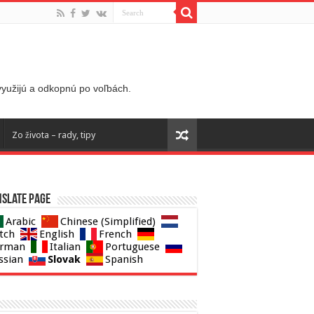
 využijú a odkopnú po voľbách.
Zo života – rady, tipy
slate page
Arabic
Chinese (Simplified)
tch
English
French
rman
Italian
Portuguese
Slovak
ssian
Spanish