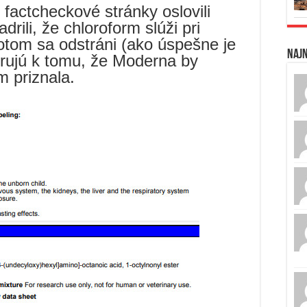
 factcheckové stránky oslovili
drili, že chloroform slúži pri
potom sa odstráni (ako úspešne je
Naj
drujú k tomu, že Moderna by
m priznala.