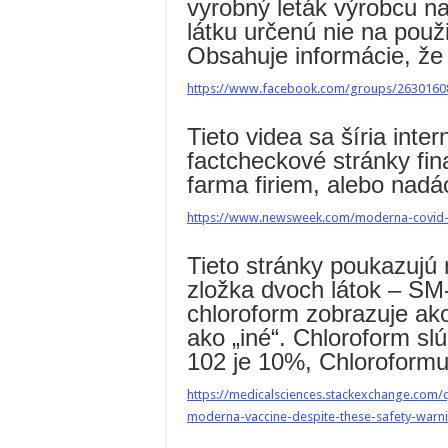
vyrobný leták výrobcu n
látku určenú nie na použi
Obsahuje informácie, že 
https://www.facebook.com/groups/2630160
Tieto videa sa šíria inte
factcheckové stránky fi
farma firiem, alebo nad
https://www.newsweek.com/moderna-covid-v
Tieto stránky poukazujú
zložka dvoch látok – SM
chloroform zobrazuje a
ako „iné“. Chloroform s
102 je 10%, Chloroformu
https://medicalsciences.stackexchange.com/q
moderna-vaccine-despite-these-safety-warn