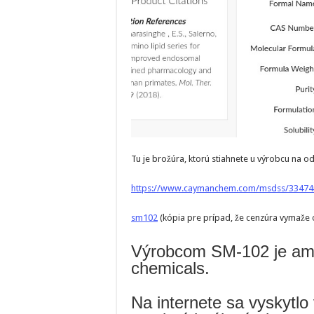
Tu je brožúra, ktorú stiahnete u výrobcu na o
https://www.caymanchem.com/msdss/33474
sm102
(kópia pre prípad, že cenzúra vymaže o
Výrobcom SM-102 je am
chemicals.
Na internete sa vyskytlo 