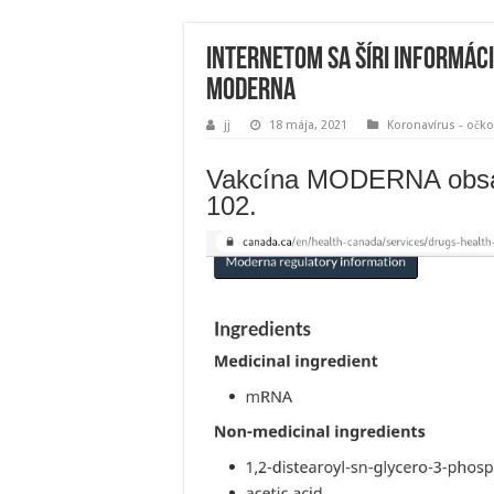
Internetom sa šíri informác
MODERNA
jj
18 mája, 2021
Koronavírus - očk
Vakcína MODERNA obsah
102.