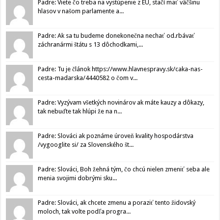
Padre: Viete čo treba na vystúpenie z EU, stačí mať väčšinu
hlasov v našom parlamente a...
Padre: Ak sa tu budeme donekonečna nechať od.rbávať
záchranármi štátu s 13 dôchodkami,...
Padre: Tu je článok https://www.hlavnespravy.sk/caka-nas-
cesta-madarska/4440582 o čom v...
Padre: Vyzývam všetkých novinárov ak máte kauzy a dôkazy,
tak nebuďte tak hlúpi že na n...
Padre: Slováci ak poznáme úroveň kvality hospodárstva
/vygooglite si/ za Slovenského št...
Padre: Slováci, Boh žehná tým, čo chcú nielen zmeniť seba ale
menia svojimi dobrými sku...
Padre: Slováci, ak chcete zmenu a poraziť tento židovský
moloch, tak volte podľa progra...