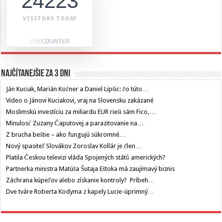
24223
VISITORS TODAY
Najčítanejšie za 3 dni
Ján Kuciak, Marián Kočner a Daniel Lipšic: čo túto…
Video o Jánovi Kuciakovi, vraj na Slovensku zakázané
Moslimskú investíciu za miliardu EUR rieši sám Fico,…
Minulosť Zuzany Čaputovej a parazitovanie na…
Z brucha beštie – ako fungujú súkromné…
Nový spasiteľ Slovákov Zoroslav Kollár je člen…
Platila Českou televizi vláda Spojených států amerických?
Partnerka ministra Matúša Šutaja Eštoka má zaujímavý biznis
Záchrana kúpeľov alebo získanie kontroly? Príbeh…
Dve tváre Roberta Kodyma z kapely Lucie-úprimný…