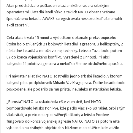
Akcii predchádzalo poškodenie tuzlanského radara srbskými
operatívcami. Lietadlá leteli nízko a tak ich NATO obrana vrátane
špionážneho lietadla AWAKS zaregistrovala neskoro, keď už nemohli
akcii zabrániť.
Celá akcia trvala 15 minút a výsledkom dokonale prekvapujúceho
útoku bolo zničených 21 bojových lietadiel agresora, 3 helikoptéry, 2
nákladné lietadlá a množstvo inej techniky. Letisko Tuzla bolo potom
už do konca vojenského konfliktu vyradené z činnosti. Pri akcii
zahynulo 11 pilotov agresora a niekoľko členov obslužného aparátu.
Pri návrate na letisko NATO zostrelilo jedno srbské lietadlo, v ktorom
zahynul pilot podplukovník Mihailo V. z Kragujevca. Ďalšie lietadlo bolo
poškodené, ale podarilo sa mu pristáť neďaleko materského letiska.
„Pomsta“ NATO sa uskutočnila ešte v ten deň, keď NATO
bombardovalo letisko Ponikve, kde padlo viac ako 80 rakiet. Srbi s tým
však rátali, a preto neutrpeli vážnejšie škody a letisko Ponikve
fungovalo do konca vojenskej agresie NATO. NATO sa potom ešte
vybesnelo na civilných objektoch v blízkom meste Užice, kde zničilo