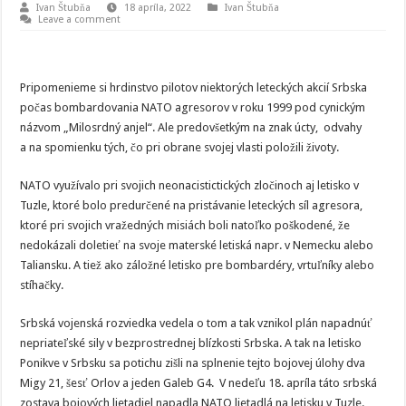
Ivan Štubňa
18 apríla, 2022
Ivan Štubňa
Leave a comment
Pripomenieme si hrdinstvo pilotov niektorých leteckých akcií Srbska
počas bombardovania NATO agresorov v roku 1999 pod cynickým
názvom „Milosrdný anjel“. Ale predovšetkým na znak úcty, odvahy
a na spomienku tých, čo pri obrane svojej vlasti položili životy.
NATO využívalo pri svojich neonacistictických zločinoch aj letisko v
Tuzle, ktoré bolo predurčené na pristávanie leteckých síl agresora,
ktoré pri svojich vražedných misiách boli natoľko poškodené, že
nedokázali doletieť na svoje materské letiská napr. v Nemecku alebo
Taliansku. A tiež ako záložné letisko pre bombardéry, vrtuľníky alebo
stíhačky.
Srbská vojenská rozviedka vedela o tom a tak vznikol plán napadnúť
nepriateľské sily v bezprostrednej blízkosti Srbska. A tak na letisko
Ponikve v Srbsku sa potichu zišli na splnenie tejto bojovej úlohy dva
Migy 21, šesť Orlov a jeden Galeb G4. V nedeľu 18. apríla táto srbská
zostava bojových lietadiel napadla NATO lietadlá na letisku v Tuzle.