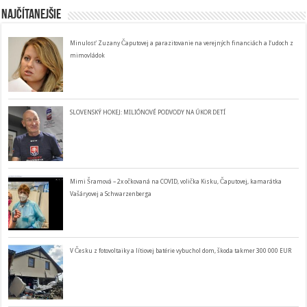
Najčítanejšie
Minulosť Zuzany Čaputovej a parazitovanie na verejných financiách a ľudoch z
mimovládok
SLOVENSKÝ HOKEJ: MILIÓNOVÉ PODVODY NA ÚKOR DETÍ
Mimi Šramová – 2x očkovaná na COVID, volička Kisku, Čaputovej, kamarátka
Vašáryovej a Schwarzenberga
V Česku z fotovoltaiky a lítiovej batérie vybuchol dom, škoda takmer 300 000 EUR