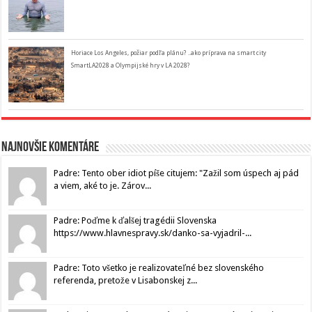
Horiace Los Angeles, požiar podľa plánu? ..ako príprava na smart city
SmartLA2028 a Olympijské hry v LA 2028?
Najnovšie komentáre
Padre: Tento ober idiot píše citujem: "Zažil som úspech aj pád
a viem, aké to je. Zárov...
Padre: Poďme k ďalšej tragédii Slovenska
https://www.hlavnespravy.sk/danko-sa-vyjadril-...
Padre: Toto všetko je realizovateľné bez slovenského
referenda, pretože v Lisabonskej z...