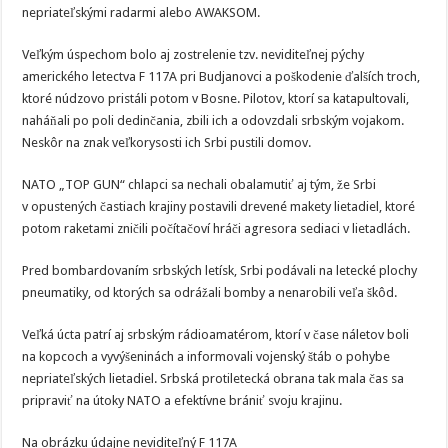
nepriateľskými radarmi alebo AWAKSOM.
Veľkým úspechom bolo aj zostrelenie tzv. neviditeľnej pýchy
amerického letectva F 117A pri Budjanovci a poškodenie ďalších troch,
ktoré núdzovo pristáli potom v Bosne. Pilotov, ktorí sa katapultovali,
naháňali po poli dedinčania, zbili ich a odovzdali srbským vojakom.
Neskôr na znak veľkorysosti ich Srbi pustili domov.
NATO „TOP GUN“ chlapci sa nechali obalamutiť aj tým, že Srbi
v opustených častiach krajiny postavili drevené makety lietadiel, ktoré
potom raketami zničili počítačoví hráči agresora sediaci v lietadlách.
Pred bombardovaním srbských letísk, Srbi podávali na letecké plochy
pneumatiky, od ktorých sa odrážali bomby a nenarobili veľa škôd.
Veľká úcta patrí aj srbským rádioamatérom, ktorí v čase náletov boli
na kopcoch a vyvýšeninách a informovali vojenský štáb o pohybe
nepriateľských lietadiel. Srbská protiletecká obrana tak mala čas sa
pripraviť na útoky NATO a efektívne brániť svoju krajinu.
Na obrázku údajne neviditeľný F 117A