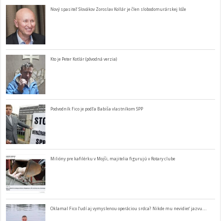
Nový spasiteľ Slovákov Zoroslav Kollár je člen slobodomurárskej lóže
Kto je Peter Kotlár (pôvodná verzia)
Podvodník Fico je podľa Babiša vlastníkom SPP
Milióny pre kafilérku v Mojši, majitelia figurujú v Rotary clube
Oklamal Fico ľudí aj vymyslenou operáciou srdca? Nikde mu nevidieť jazvu…