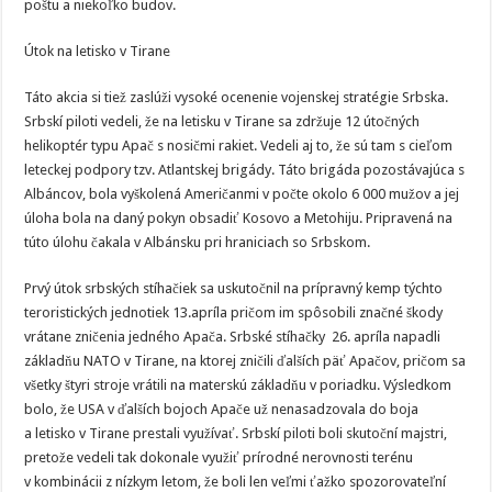
poštu a niekoľko budov.
Útok na letisko v Tirane
Táto akcia si tiež zaslúži vysoké ocenenie vojenskej stratégie Srbska.
Srbskí piloti vedeli, že na letisku v Tirane sa zdržuje 12 útočných
helikoptér typu Apač s nosičmi rakiet. Vedeli aj to, že sú tam s cieľom
leteckej podpory tzv. Atlantskej brigády. Táto brigáda pozostávajúca s
Albáncov, bola vyškolená Američanmi v počte okolo 6 000 mužov a jej
úloha bola na daný pokyn obsadiť Kosovo a Metohiju. Pripravená na
túto úlohu čakala v Albánsku pri hraniciach so Srbskom.
Prvý útok srbských stíhačiek sa uskutočnil na prípravný kemp týchto
teroristických jednotiek 13.apríla pričom im spôsobili značné škody
vrátane zničenia jedného Apača. Srbské stíhačky 26. apríla napadli
základňu NATO v Tirane, na ktorej zničili ďalších päť Apačov, pričom sa
všetky štyri stroje vrátili na materskú základňu v poriadku. Výsledkom
bolo, že USA v ďalších bojoch Apače už nenasadzovala do boja
a letisko v Tirane prestali využívať. Srbskí piloti boli skutoční majstri,
pretože vedeli tak dokonale využiť prírodné nerovnosti terénu
v kombinácii z nízkym letom, že boli len veľmi ťažko spozorovateľní