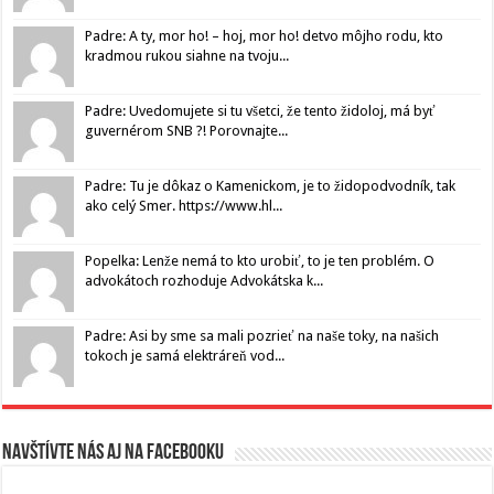
Padre: A ty, mor ho! – hoj, mor ho! detvo môjho rodu, kto
kradmou rukou siahne na tvoju...
Padre: Uvedomujete si tu všetci, že tento židoloj, má byť
guvernérom SNB ?! Porovnajte...
Padre: Tu je dôkaz o Kamenickom, je to židopodvodník, tak
ako celý Smer. https://www.hl...
Popelka: Lenže nemá to kto urobiť, to je ten problém. O
advokátoch rozhoduje Advokátska k...
Padre: Asi by sme sa mali pozrieť na naše toky, na našich
tokoch je samá elektráreň vod...
Navštívte nás aj na Facebooku