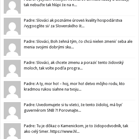
tak nebuďte tak hlúpi že na n...
Padre: Slováci ak poznáme úroveň kvality hospodárstva
/vygooglite si/ za Slovenského št...
Padre: Slováci, Boh žehná tým, čo chcú nielen zmeniť seba ale
menia svojimi dobrými sku...
Padre: Slováci, ak chcete zmenu a poraziť tento židovský
moloch, tak volte podľa progra...
Padre: A ty, mor ho! – hoj, mor ho! detvo môjho rodu, kto
kradmou rukou siahne na tvoju...
Padre: Uvedomujete si tu všetci, že tento židoloj, má byť
guvernérom SNB ?! Porovnajte...
Padre: Tu je dôkaz o Kamenickom, je to židopodvodník, tak
ako celý Smer. https://www.hl...