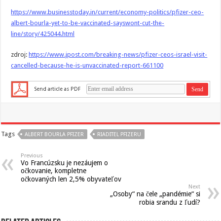
https://www.businesstoday.in/current/economy-politics/pfizer-ceo-
albert-bourla-yet-to-be-vaccinated-sayswont-cut-the-
line/story/425044.html
zdroj:
https://www.jpost.com/breaking-news/pfizer-ceos-israel-visit-
cancelled-because-he-is-unvaccinated-report-661100
Send article as PDF
Tags
ALBERT BOURLA PFIZER
RIADITEL PFIZERU
Previous
Vo Francúzsku je nezáujem o
očkovanie, kompletne
očkovaných len 2,5% obyvateľov
Next
„Osoby“ na čele „pandémie“ si
robia srandu z ľudí?