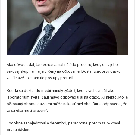
Ako dôvod udal, že nechce zasiahnúť do procesu, kedy on v jeho
vekovej skupine nie je určený na očkovanie. Dostal však prvú dávku,
zaujímavé…že tam tie postupy prerušil.
Bourla sa dostal do medií minulý týždeň, ked Izrael označil ako
laboratórium sveta. Zaujimavo odpovedal aj na otázku, či niekto, kto je
očkovaný oboma dávkami môže nakaziť niekoho. Burla odpovedal, že
to sa ešte musí preveriť.
Podobne sa vyjadroval v decembri, paradoxne..potom sa očkoval
prvou dávkou…