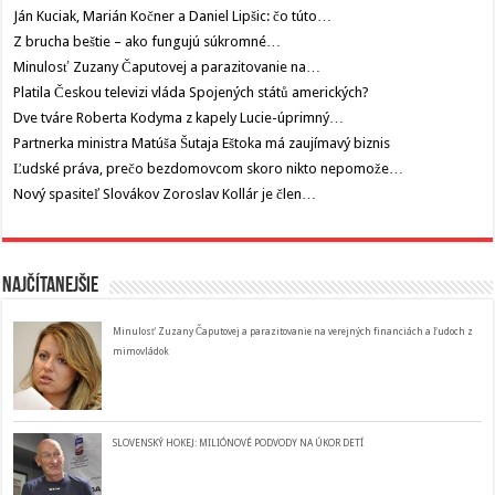
Ján Kuciak, Marián Kočner a Daniel Lipšic: čo túto…
Z brucha beštie – ako fungujú súkromné…
Minulosť Zuzany Čaputovej a parazitovanie na…
Platila Českou televizi vláda Spojených států amerických?
Dve tváre Roberta Kodyma z kapely Lucie-úprimný…
Partnerka ministra Matúša Šutaja Eštoka má zaujímavý biznis
Ľudské práva, prečo bezdomovcom skoro nikto nepomože…
Nový spasiteľ Slovákov Zoroslav Kollár je člen…
Najčítanejšie
Minulosť Zuzany Čaputovej a parazitovanie na verejných financiách a ľudoch z
mimovládok
SLOVENSKÝ HOKEJ: MILIÓNOVÉ PODVODY NA ÚKOR DETÍ