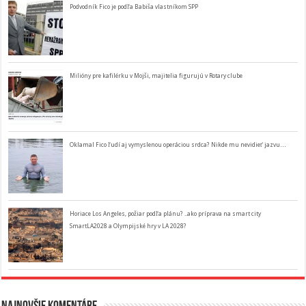
Podvodník Fico je podľa Babiša vlastníkom SPP
Milióny pre kafilérku v Mojši, majitelia figurujú v Rotary clube
Oklamal Fico ľudí aj vymyslenou operáciou srdca? Nikde mu nevidieť jazvu…
Horiace Los Angeles, požiar podľa plánu? ..ako príprava na smart city
SmartLA2028 a Olympijské hry v LA 2028?