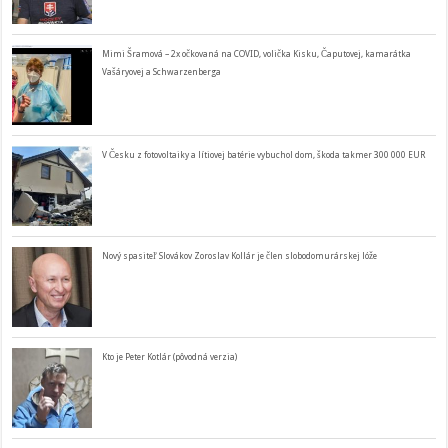
Mimi Šramová – 2x očkovaná na COVID, volička Kisku, Čaputovej, kamarátka
Vašáryovej a Schwarzenberga
V Česku z fotovoltaiky a lítiovej batérie vybuchol dom, škoda takmer 300 000 EUR
Nový spasiteľ Slovákov Zoroslav Kollár je člen slobodomurárskej lóže
Kto je Peter Kotlár (pôvodná verzia)