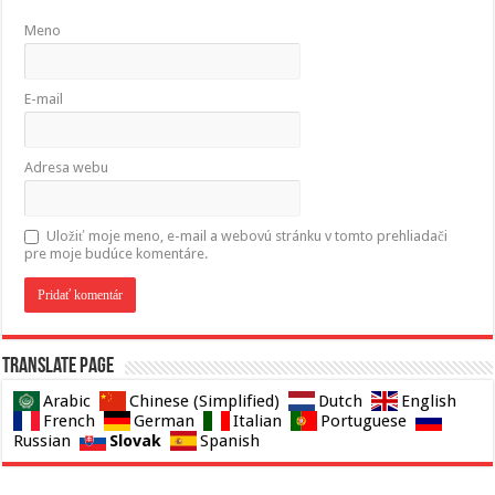
Meno
E-mail
Adresa webu
Uložiť moje meno, e-mail a webovú stránku v tomto prehliadači
pre moje budúce komentáre.
Translate page
Arabic
Chinese (Simplified)
Dutch
English
French
German
Italian
Portuguese
Slovak
Russian
Spanish