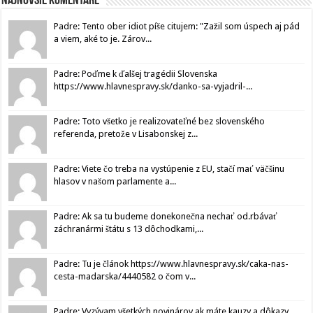
Najnovšie komentáre
Padre: Tento ober idiot píše citujem: "Zažil som úspech aj pád
a viem, aké to je. Zárov...
Padre: Poďme k ďalšej tragédii Slovenska
https://www.hlavnespravy.sk/danko-sa-vyjadril-...
Padre: Toto všetko je realizovateľné bez slovenského
referenda, pretože v Lisabonskej z...
Padre: Viete čo treba na vystúpenie z EU, stačí mať väčšinu
hlasov v našom parlamente a...
Padre: Ak sa tu budeme donekonečna nechať od.rbávať
záchranármi štátu s 13 dôchodkami,...
Padre: Tu je článok https://www.hlavnespravy.sk/caka-nas-
cesta-madarska/4440582 o čom v...
Padre: Vyzývam všetkých novinárov ak máte kauzy a dôkazy,