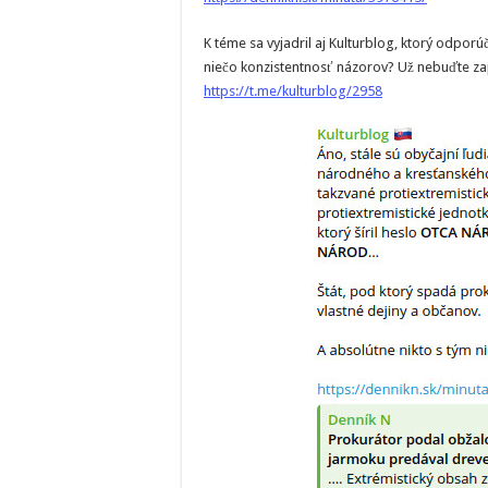
K téme sa vyjadril aj Kulturblog, ktorý odporú
niečo konzistentnosť názorov? Už nebuďte za
https://t.me/kulturblog/2958