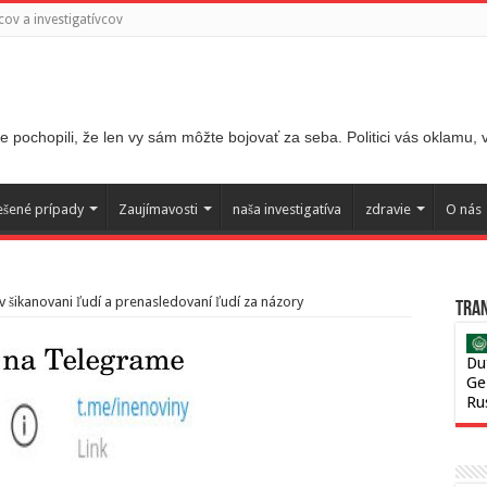
ov a investigatívcov
 pochopili, že len vy sám môžte bojovať za seba. Politici vás oklamu,
ešené prípady
Zaujímavosti
naša investigatíva
zdravie
O nás
v šikanovani ľudí a prenasledovaní ľudí za názory
Tran
Du
Ge
Ru