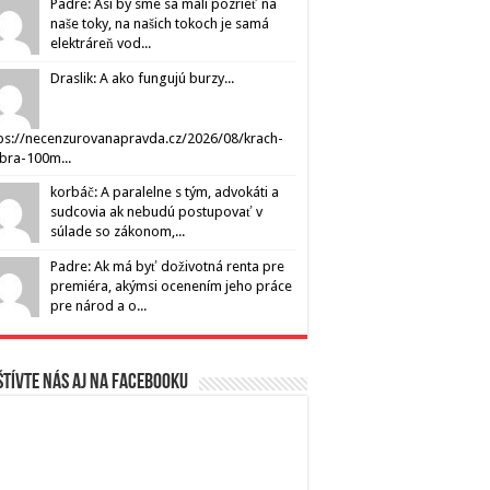
Padre: Asi by sme sa mali pozrieť na
naše toky, na našich tokoch je samá
elektráreň vod...
Draslik: A ako fungujú burzy...
ps://necenzurovanapravda.cz/2026/08/krach-
ibra-100m...
korbáč: A paralelne s tým, advokáti a
sudcovia ak nebudú postupovať v
súlade so zákonom,...
Padre: Ak má byť doživotná renta pre
premiéra, akýmsi ocenením jeho práce
pre národ a o...
tívte nás aj na Facebooku