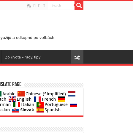
 využijú a odkopnú po voľbách.
Zo života – rady, tipy
slate page
Arabic
Chinese (Simplified)
tch
English
French
rman
Italian
Portuguese
Slovak
ssian
Spanish