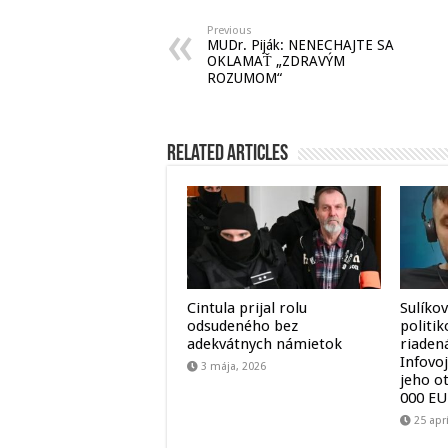
Previous
MUDr. Piják: NENECHAJTE SA
OKLAMAŤ „ZDRAVÝM
ROZUMOM“
Related Articles
Cintula prijal rolu
Sulíko
odsudeného bez
politik
adekvátnych námietok
riadená
Infovoj
3 mája, 2026
jeho o
000 EUR
25 apr