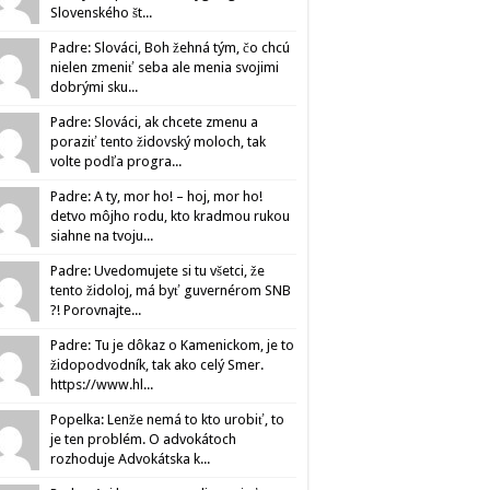
Slovenského št...
Padre: Slováci, Boh žehná tým, čo chcú
nielen zmeniť seba ale menia svojimi
dobrými sku...
Padre: Slováci, ak chcete zmenu a
poraziť tento židovský moloch, tak
volte podľa progra...
Padre: A ty, mor ho! – hoj, mor ho!
detvo môjho rodu, kto kradmou rukou
siahne na tvoju...
Padre: Uvedomujete si tu všetci, že
tento židoloj, má byť guvernérom SNB
?! Porovnajte...
Padre: Tu je dôkaz o Kamenickom, je to
židopodvodník, tak ako celý Smer.
https://www.hl...
Popelka: Lenže nemá to kto urobiť, to
je ten problém. O advokátoch
rozhoduje Advokátska k...