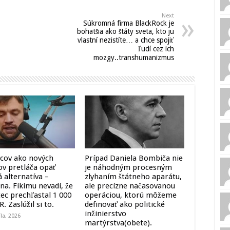
Next
Súkromná firma BlackRock je
bohatšia ako štáty sveta, kto ju
vlastní nezistíte… a chce spojiť
ľudí cez ich
mozgy..transhumanizmus
vcov ako nových
Prípad Daniela Bombiča nie
ov pretláča opäť
je náhodným procesným
 alternatíva –
zlyhaním štátneho aparátu,
na. Fikimu nevadí, že
ale precízne načasovanou
tec prechľastal 1 000
operáciou, ktorú môžeme
. Zaslúžil si to.
definovať ako politické
inžinierstvo
íla, 2026
martýrstva(obete).