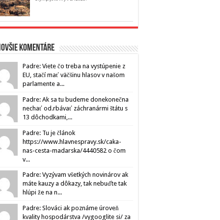
novšie komentáre
Padre: Viete čo treba na vystúpenie z
EU, stačí mať väčšinu hlasov v našom
parlamente a...
Padre: Ak sa tu budeme donekonečna
nechať od.rbávať záchranármi štátu s
13 dôchodkami,...
Padre: Tu je článok
https://www.hlavnespravy.sk/caka-
nas-cesta-madarska/4440582 o čom
v...
Padre: Vyzývam všetkých novinárov ak
máte kauzy a dôkazy, tak nebuďte tak
hlúpi že na n...
Padre: Slováci ak poznáme úroveň
kvality hospodárstva /vygooglite si/ za