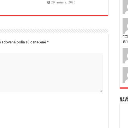
29 januára, 2026
htt
str
žadované polia sú označené
*
Navš