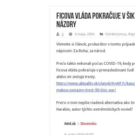
Ficova vláda pokračuje v šik
názory
jj
6 mája, 2024
Extrémizmus
,
Repu
Všimnite si článok, prokurátor v tomto prípa
nápisom: Za Boha, za národ.
Prečo takto nekonali počas COVID-19, kedy por
Ficova vláda pokračuje v prenasledovani ľudí
alebo im znižujú tresty.
https://www.aktuality.sk/clanok/KyyKF7c/kau
makoa-penazny-trest-90-tisic-eur/
Prečo o tom nepíše riadená alternatíva ako I
Harabin, autor týchto extrémistickych noviel?