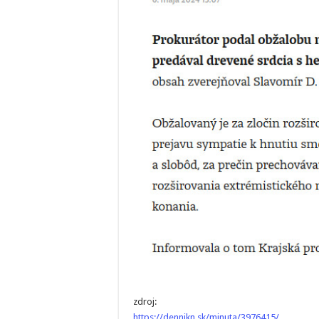
zdroj:
https://dennikn.sk/minuta/3976415/