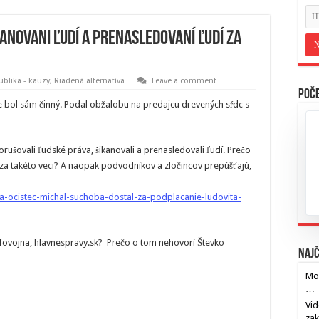
anovani ľudí a prenasledovaní ľudí za
blika - kauzy
,
Riadená alternatíva
Leave a comment
Poče
de bol sám činný. Podal obžalobu na predajcu drevených sŕdc s
ušovali ľudské práva, šikanovali a prenasledovali ľudí. Prečo
 za takéto veci? A naopak podvodníkov a zločincov prepúšťajú,
za-ocistec-michal-suchoba-dostal-za-podplacanie-ludovita-
nfovojna, hlavnespravy.sk? Prečo o tom nehovorí Števko
Najč
Mos
…
Vid
za