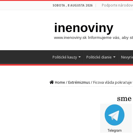
Podporte národovc
SOBOTA , 8 AUGUSTA 2026
inenoviny
www.inenoviny.sk Informujeme vás, aby ste
Politické kauzy
Politické dianie
Nevyri
Home
/
Extrémizmus
/
Ficova vláda pokračuje 