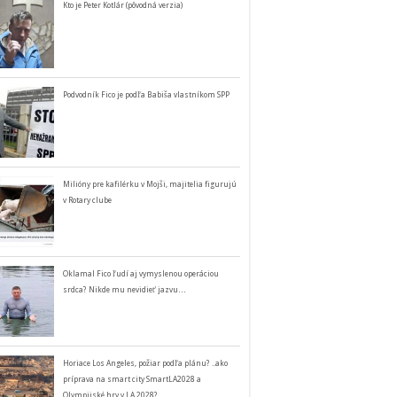
Kto je Peter Kotlár (pôvodná verzia)
Podvodník Fico je podľa Babiša vlastníkom SPP
Milióny pre kafilérku v Mojši, majitelia figurujú
v Rotary clube
Oklamal Fico ľudí aj vymyslenou operáciou
srdca? Nikde mu nevidieť jazvu…
Horiace Los Angeles, požiar podľa plánu? ..ako
príprava na smart city SmartLA2028 a
Olympijské hry v LA 2028?