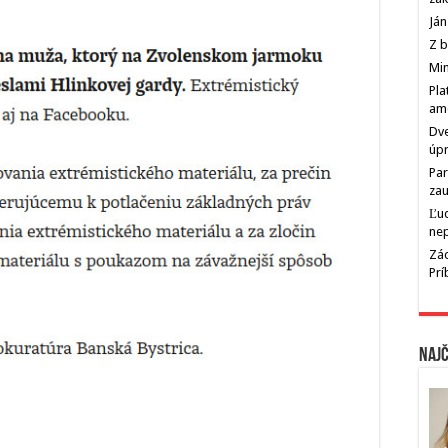
Ján
Z b
Min
Pla
am
Dve
úp
Par
zau
Ľu
ne
Zác
Pr
Najč