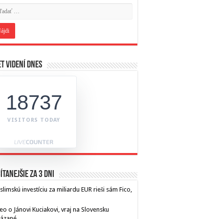
t videní dnes
18737
VISITORS TODAY
ítanejšie za 3 dni
limskú investíciu za miliardu EUR rieši sám Fico,
eo o Jánovi Kuciakovi, vraj na Slovensku
kázané