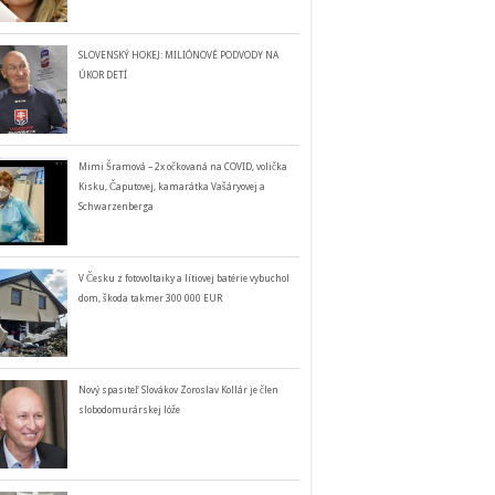
SLOVENSKÝ HOKEJ: MILIÓNOVÉ PODVODY NA
ÚKOR DETÍ
Mimi Šramová – 2x očkovaná na COVID, volička
Kisku, Čaputovej, kamarátka Vašáryovej a
Schwarzenberga
V Česku z fotovoltaiky a lítiovej batérie vybuchol
dom, škoda takmer 300 000 EUR
Nový spasiteľ Slovákov Zoroslav Kollár je člen
slobodomurárskej lóže