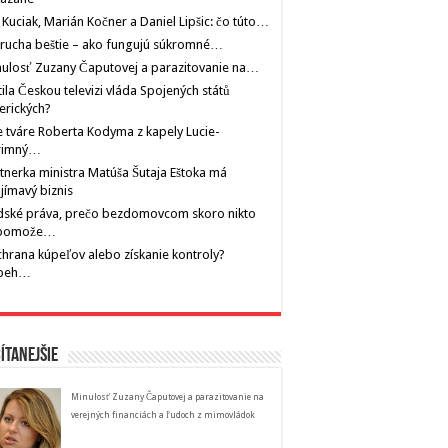
 Kuciak, Marián Kočner a Daniel Lipšic: čo túto…
rucha beštie – ako fungujú súkromné…
ulosť Zuzany Čaputovej a parazitovanie na…
tila Českou televizi vláda Spojených států
erických?
 tváre Roberta Kodyma z kapely Lucie-
rimný…
tnerka ministra Matúša Šutaja Eštoka má
jímavý biznis
dské práva, prečo bezdomovcom skoro nikto
pomože…
hrana kúpeľov alebo získanie kontroly?
íbeh…
ítanejšie
Minulosť Zuzany Čaputovej a parazitovanie na
verejných financiách a ľudoch z mimovládok