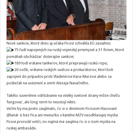
Nové sankcie, ktoré dnes aj vďaka Ficovi schválila EÚ zasiahnu:
75 ľudí napojených na ruský vojenský priemysel a 31 firiem, ktoré
pomáhali obchádzať doterajšie sankcie;
189 lodí vrátane tankerov, ktoré prepravujú ruskú ropu;
20 osôb, vrátane ruských sudcov a prokurátorov, ktorí boli
zapojení do prípadov proti Vladimirovi Kara-Murzovi alebo sa
podieľali na uväznení a smrti Alexeja Navaľného.
Takéto suverénne odrbávanie na všetky svetové strany môže chvíľu
fungovať, ale long-term to neustojí nikto.
Veľmi by ma preto zaujímalo, čo si o dnešnom Ficovom hlasovaní
(Blanár si bez Fica ani menučko v kantíne MZV neodhlasuje) myslia
Ficovi proruskí voliči, no najmä ma zaujíma čo si o ňom myslia na
ruskej ambasáde.