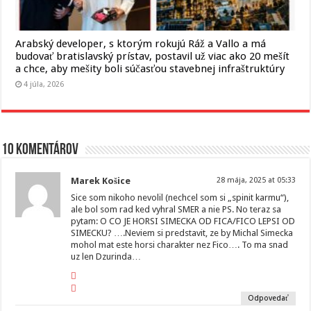
Arabský developer, s ktorým rokujú Ráž a Vallo a má
budovať bratislavský prístav, postavil už viac ako 20 mešít
a chce, aby mešity boli súčasťou stavebnej infraštruktúry
4 júla, 2026
10 komentárov
Marek Košice
28 mája, 2025 at 05:33
Sice som nikoho nevolil (nechcel som si „spinit karmu“),
ale bol som rad ked vyhral SMER a nie PS. No teraz sa
pytam: O CO JE HORSI SIMECKA OD FICA/FICO LEPSI OD
SIMECKU? ….Neviem si predstavit, ze by Michal Simecka
mohol mat este horsi charakter nez Fico…. To ma snad
uz len Dzurinda…
Odpovedať