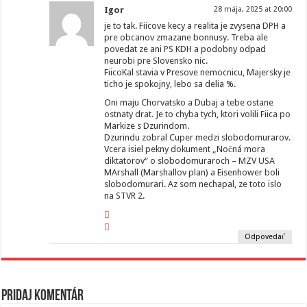
Igor
28 mája, 2025 at 20:00
je to tak. Fiicove kecy a realita je zvysena DPH a
pre obcanov zmazane bonnusy. Treba ale
povedat ze ani PS KDH a podobny odpad
neurobi pre Slovensko nic.
FiicoKal stavia v Presove nemocnicu, Majersky je
ticho je spokojny, lebo sa delia %.
Oni maju Chorvatsko a Dubaj a tebe ostane
ostnaty drat. Je to chyba tych, ktori volili Fiica po
Markize s Dzurindom.
Dzurindu zobral Cuper medzi slobodomurarov.
Vcera isiel pekny dokument „Nočná mora
diktatorov“ o slobodomuraroch – MZV USA
MArshall (Marshallov plan) a Eisenhower boli
slobodomurari. Az som nechapal, ze toto islo
na STVR 2.
Odpovedať
Pridaj komentár