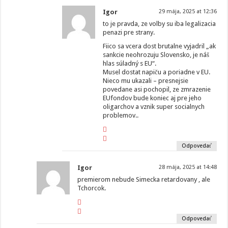
Igor
29 mája, 2025 at 12:36
to je pravda, ze volby su iba legalizacia
penazi pre strany.
Fiico sa vcera dost brutalne vyjadril „ak
sankcie neohrozuju Slovensko, je náš
hlas súladný s EU“.
Musel dostat napiču a poriadne v EU.
Nieco mu ukazali – presnejsie
povedane asi pochopil, ze zmrazenie
EUfondov bude koniec aj pre jeho
oligarchov a vznik super socialnych
problemov..
Odpovedať
Igor
28 mája, 2025 at 14:48
premierom nebude Simecka retardovany , ale
Tchorcok.
Odpovedať