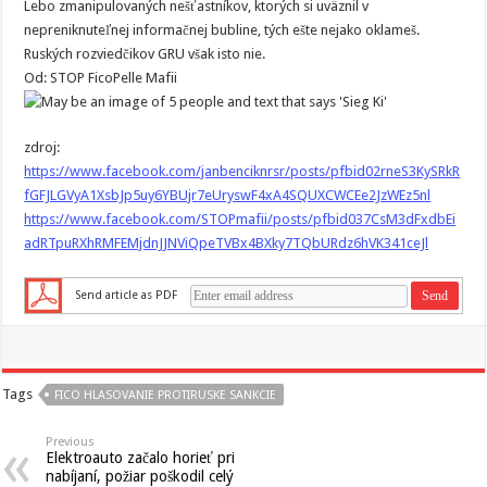
Lebo zmanipulovaných nešťastníkov, ktorých si uväznil v
nepreniknuteľnej informačnej bubline, tých ešte nejako oklameš.
Ruských rozviedčikov GRU však isto nie.
Od: STOP FicoPelle Mafii
zdroj:
https://www.facebook.com/janbenciknrsr/posts/pfbid02rneS3KySRkR
fGFJLGVyA1XsbJp5uy6YBUjr7eUryswF4xA4SQUXCWCEe2JzWEz5nl
https://www.facebook.com/STOPmafii/posts/pfbid037CsM3dFxdbEi
adRTpuRXhRMFEMjdnJJNViQpeTVBx4BXky7TQbURdz6hVK341ceJl
Send article as PDF
Tags
FICO HLASOVANIE PROTIRUSKE SANKCIE
Previous
Elektroauto začalo horieť pri
nabíjaní, požiar poškodil celý