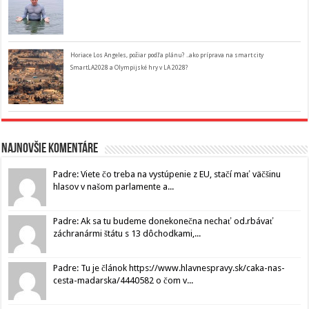
Horiace Los Angeles, požiar podľa plánu? ..ako príprava na smart city
SmartLA2028 a Olympijské hry v LA 2028?
Najnovšie komentáre
Padre: Viete čo treba na vystúpenie z EU, stačí mať väčšinu
hlasov v našom parlamente a...
Padre: Ak sa tu budeme donekonečna nechať od.rbávať
záchranármi štátu s 13 dôchodkami,...
Padre: Tu je článok https://www.hlavnespravy.sk/caka-nas-
cesta-madarska/4440582 o čom v...