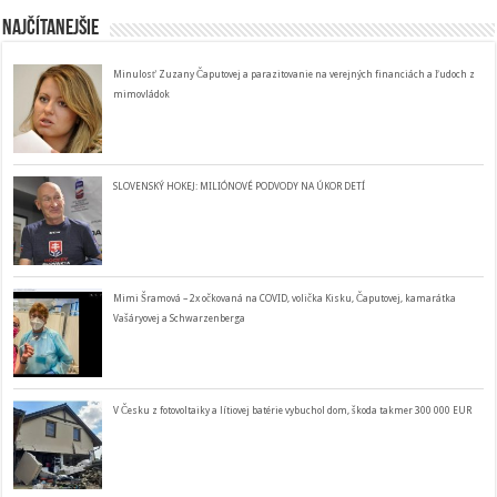
Najčítanejšie
Minulosť Zuzany Čaputovej a parazitovanie na verejných financiách a ľudoch z
mimovládok
SLOVENSKÝ HOKEJ: MILIÓNOVÉ PODVODY NA ÚKOR DETÍ
Mimi Šramová – 2x očkovaná na COVID, volička Kisku, Čaputovej, kamarátka
Vašáryovej a Schwarzenberga
V Česku z fotovoltaiky a lítiovej batérie vybuchol dom, škoda takmer 300 000 EUR