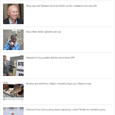
Nový spasiteľ Slovákov Zoroslav Kollár je člen slobodomurárskej lóže
Kto je Peter Kotlár (pôvodná verzia)
Podvodník Fico je podľa Babiša vlastníkom SPP
Milióny pre kafilérku v Mojši, majitelia figurujú v Rotary clube
Oklamal Fico ľudí aj vymyslenou operáciou srdca? Nikde mu nevidieť jazvu…