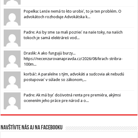
Popelka: Lenže nemá to kto urobiť, to je ten problém. O
advokátoch rozhoduje Advokátska k...
Padre: Asi by sme sa mali pozrieť na naše toky, na našich
tokoch je samá elektráreň vod...
Draslik: A ako fungujú burzy...
https://necenzurovanapravda.cz/2026/08/krach-stribra-
100m...
korbáč: A paralelne s tým, advokáti a sudcovia ak nebudú
postupovať v súlade so zákonom,...
Padre: Ak má byť doživotná renta pre premiéra, akýmsi
ocenením jeho práce pre národ a o...
Navštívte nás aj na Facebooku