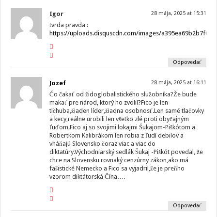
Igor
28 mája, 2025 at 15:31
tvrda pravda :
https://uploads.disquscdn.com/images/a395ea69b2b7f02
Odpovedať
Jozef
28 mája, 2025 at 16:11
Čo čakať od židoglobalistického služobníka?Že bude
makať pre národ, ktorý ho zvolil?Fico je len
tlčhuba,žiaden líder,žiadna osobnosť.Len samé tlačovky
a kecy,reálne urobili len všetko zlé proti obyčajným
ľuďom.Fico aj so svojimi lokajmi Šukajom-Piškótom a
Robertkom Kalibrákom len robia z ľudí debilov a
vháňajú Slovensko čoraz viac a viac do
diktatúry.Východniarský sedlák Šukaj -Piškót povedal, že
chce na Slovensku rovnaký cenzúrny zákon,ako má
fašistické Nemecko a Fico sa vyjadril,že je preňho
vzorom diktátorská Čína….
Odpovedať