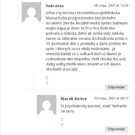
Sokrates
28 mája, 2025 at 13:34
Schucz ty mrcina rotschieldova tynihilisticka
hlasna truba progresivneho nacistickeho
nosateho zmrda .Rozdiel medzi tymito babkami
tvojho kàpa je vtom ze frco hra dobreho
policata a zidecka zleho ak zvolia voly zidecku
zacne sa zdieranie ovcana dochodcovia pridu o
13 dochodok deti o pridavky a dane poletie do
vysin z ktorych sa uz nikdy nedostanu . Je
smiesne hadat sa o volbach ked uz davno je
rozhodnute ako dopadnu .Volit chodia iba voly
.Keby volby mohli nieco zmenit uz ich davno
ritschield zrusi )))))
Odpovedať
Marek Košice
29 mája, 2025 at 06:15
Si psychiatricky pacient, vsak? Nehanbi
sa za to.
Odpovedať