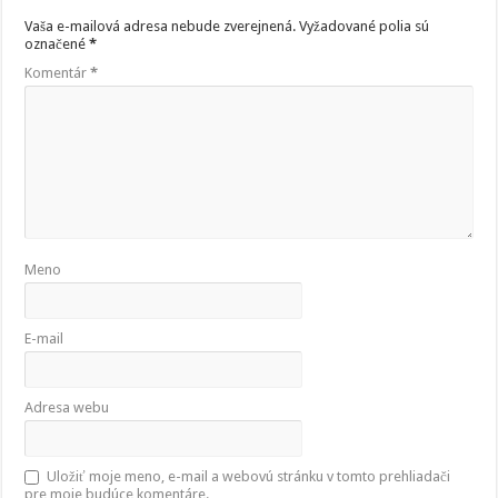
Vaša e-mailová adresa nebude zverejnená.
Vyžadované polia sú
označené
*
Komentár
*
Meno
E-mail
Adresa webu
Uložiť moje meno, e-mail a webovú stránku v tomto prehliadači
pre moje budúce komentáre.