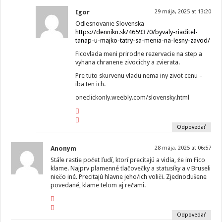
Igor
29 mája, 2025 at 13:20
Odlesnovanie Slovenska
https://dennikn.sk/4659370/byvaly-riaditel-
tanap-u-majko-tatry-sa-menia-na-lesny-zavod/
Ficovlada meni prirodne rezervacie na step a
vyhana chranene zivocichy a zvierata.
Pre tuto skurvenu vladu nema iny zivot cenu –
iba ten ich.
oneclickonly.weebly.com/slovensky.html
Odpovedať
Anonym
28 mája, 2025 at 06:57
Stále rastie počet ľudí, ktorí precitajú a vidia, že im Fico
klame. Najprv plamenné tlačovečky a statusíky a v Bruseli
niečo iné. Precitajú hlavne jeho/ich voliči. Zjednodušene
povedané, klame telom aj rečami.
Odpovedať