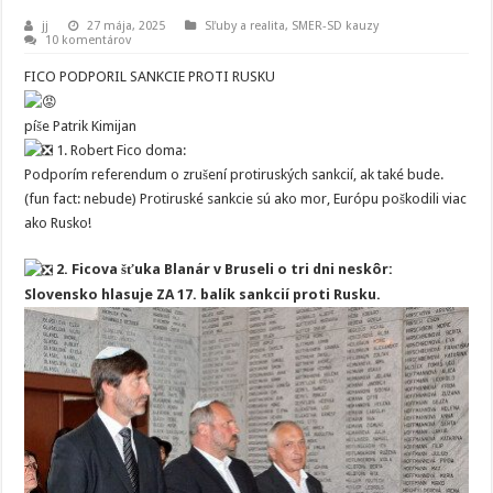
jj
27 mája, 2025
Sľuby a realita
,
SMER-SD kauzy
10 komentárov
FICO PODPORIL SANKCIE PROTI RUSKU
píše Patrik Kimijan
1. Robert Fico doma:
Podporím referendum o zrušení protiruských sankcií, ak také bude.
(fun fact: nebude) Protiruské sankcie sú ako mor, Európu poškodili viac
ako Rusko!
2. Ficova šťuka Blanár v Bruseli o tri dni neskôr:
Slovensko hlasuje ZA 17. balík sankcií proti Rusku.