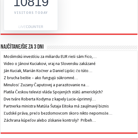
10819
VISITORS TODAY
Najčítanejšie za 3 dni
Moslimskú investíciu za miliardu EUR rieši sám Fico,…
Video o Jánovi Kuciakovi, vraj na Slovensku zakázané
Ján Kuciak, Marián Kočner a Daniel Lipšic: čo túto…
Z brucha beštie – ako fungujú súkromné…
Minulosť Zuzany Čaputovej a parazitovanie na…
Platila Českou televizi vláda Spojených států amerických?
Dve tváre Roberta Kodyma z kapely Lucie-úprimný…
Partnerka ministra Matúša Šutaja Eštoka má zaujímavý biznis
Ľudské práva, prečo bezdomovcom skoro nikto nepomože…
Záchrana kúpeľov alebo získanie kontroly? Príbeh…