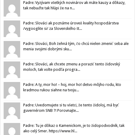
Padre: Vyzývam všetkých novinárov ak máte kauzy a dôkazy,
tak nebuďte tak hlúpi že na n...
Padre: Slováci ak poznáme úroveň kvality hospodárstva
/vygooglite si/ za Slovenského št...
Padre: Slováci, Boh žehná tým, čo chcú nielen zmeniť seba ale
menia svojimi dobrými sku...
Padre: Slováci, ak chcete zmenu a poraziť tento židovský
moloch, tak volte podľa progra...
Padre: A ty, mor ho! – hoj, mor ho! detvo môjho rodu, kto
kradmou rukou siahne na tvoju...
Padre: Uvedomujete si tu všetci, že tento židoloj, má byť
guvernérom SNB ?! Porovnajte...
Padre: Tu je dôkaz o Kamenickom, je to židopodvodník, tak
ako celý Smer. https://www.hl...