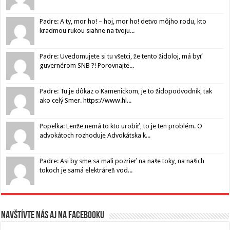
Padre: A ty, mor ho! – hoj, mor ho! detvo môjho rodu, kto
kradmou rukou siahne na tvoju...
Padre: Uvedomujete si tu všetci, že tento židoloj, má byť
guvernérom SNB ?! Porovnajte...
Padre: Tu je dôkaz o Kamenickom, je to židopodvodník, tak
ako celý Smer. https://www.hl...
Popelka: Lenže nemá to kto urobiť, to je ten problém. O
advokátoch rozhoduje Advokátska k...
Padre: Asi by sme sa mali pozrieť na naše toky, na našich
tokoch je samá elektráreň vod...
Navštívte nás aj na Facebooku