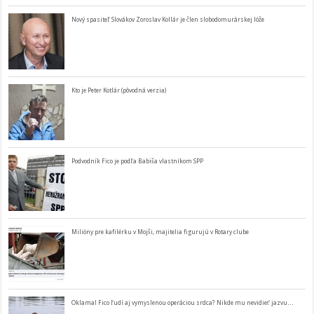
Nový spasiteľ Slovákov Zoroslav Kollár je člen slobodomurárskej lóže
Kto je Peter Kotlár (pôvodná verzia)
Podvodník Fico je podľa Babiša vlastníkom SPP
Milióny pre kafilérku v Mojši, majitelia figurujú v Rotary clube
Oklamal Fico ľudí aj vymyslenou operáciou srdca? Nikde mu nevidieť jazvu…