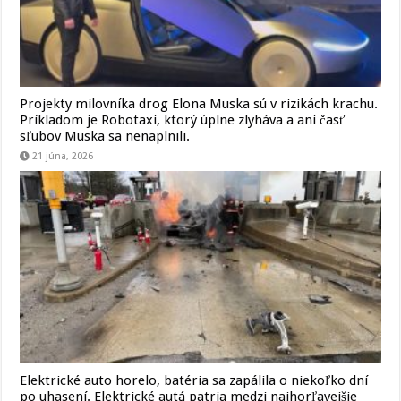
Projekty milovníka drog Elona Muska sú v rizikách krachu.
Príkladom je Robotaxi, ktorý úplne zlyháva a ani časť
sľubov Muska sa nenaplnili.
21 júna, 2026
Elektrické auto horelo, batéria sa zapálila o niekoľko dní
po uhasení. Elektrické autá patria medzi najhorľavejšie