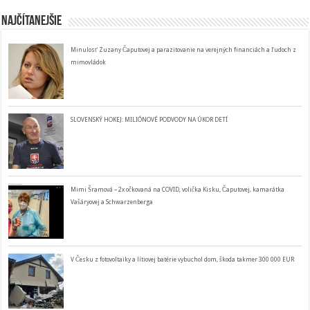
Najčítanejšie
Minulosť Zuzany Čaputovej a parazitovanie na verejných financiách a ľudoch z
mimovládok
SLOVENSKÝ HOKEJ: MILIÓNOVÉ PODVODY NA ÚKOR DETÍ
Mimi Šramová – 2x očkovaná na COVID, volička Kisku, Čaputovej, kamarátka
Vašáryovej a Schwarzenberga
V Česku z fotovoltaiky a lítiovej batérie vybuchol dom, škoda takmer 300 000 EUR