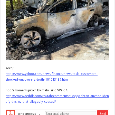
zdroj:
https://www.yahoo.com/news/finance/news/tesla-customers-
shocked-uncovering-truth-101513137.html
Podľa komentujúcich by malo ísť o VW id4.
https://www.reddit.com/r/Utah/comments/1ksppad/can_anyone_iden
tify_this_ev_that_allegedly_caused/
Send article as PDF