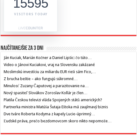
15595
VISITORS TODAY
Najčítanejšie za 3 dni
Ján Kuciak, Marián Kočner a Daniel Lipšic: čo túto…
Video o Jánovi Kuciakovi, vraj na Slovensku zakázané
Moslimskú investíciu za miliardu EUR rieši sám Fico,…
Z brucha beštie – ako fungujú súkromné…
Minulosť Zuzany Čaputovej a parazitovanie na…
Nový spasiteľ Slovákov Zoroslav Kollár je člen…
Platila Českou televizi vláda Spojených států amerických?
Partnerka ministra Matúša Šutaja Eštoka má zaujímavý biznis
Dve tváre Roberta Kodyma z kapely Lucie-úprimný…
Ľudské práva, prečo bezdomovcom skoro nikto nepomože…