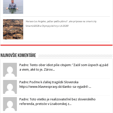
Horiace Los Angeles, požiar podľa plánu? ..ako príprava na smart city
SmartLA2028 a Olympijské hry v LA 2028?
Najnovšie komentáre
Padre: Tento ober idiot píše citujem: "Zažil som úspech aj pád
a viem, aké to je. Zárov...
Padre: Poďme k ďalšej tragédii Slovenska
https://www.hlavnespravy.sk/danko-sa-vyjadril-...
Padre: Toto všetko je realizovateľné bez slovenského
referenda, pretože v Lisabonskej z...