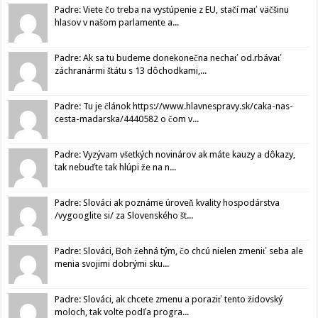
Padre: Viete čo treba na vystúpenie z EU, stačí mať väčšinu
hlasov v našom parlamente a...
Padre: Ak sa tu budeme donekonečna nechať od.rbávať
záchranármi štátu s 13 dôchodkami,...
Padre: Tu je článok https://www.hlavnespravy.sk/caka-nas-
cesta-madarska/4440582 o čom v...
Padre: Vyzývam všetkých novinárov ak máte kauzy a dôkazy,
tak nebuďte tak hlúpi že na n...
Padre: Slováci ak poznáme úroveň kvality hospodárstva
/vygooglite si/ za Slovenského št...
Padre: Slováci, Boh žehná tým, čo chcú nielen zmeniť seba ale
menia svojimi dobrými sku...
Padre: Slováci, ak chcete zmenu a poraziť tento židovský
moloch, tak volte podľa progra...