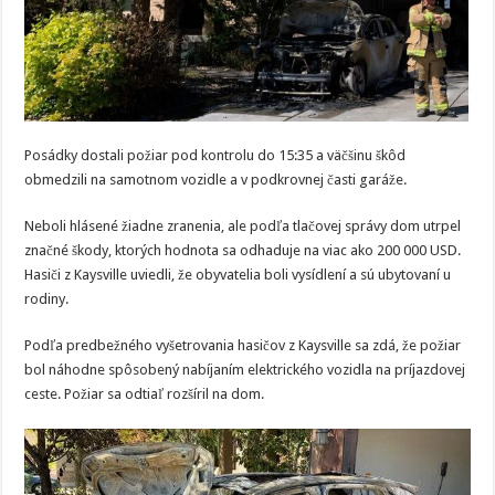
Posádky dostali požiar pod kontrolu do 15:35 a väčšinu škôd
obmedzili na samotnom vozidle a v podkrovnej časti garáže.
Neboli hlásené žiadne zranenia, ale podľa tlačovej správy dom utrpel
značné škody, ktorých hodnota sa odhaduje na viac ako 200 000 USD.
Hasiči z Kaysville uviedli, že obyvatelia boli vysídlení a sú ubytovaní u
rodiny.
Podľa predbežného vyšetrovania hasičov z Kaysville sa zdá, že požiar
bol náhodne spôsobený nabíjaním elektrického vozidla na príjazdovej
ceste. Požiar sa odtiaľ rozšíril na dom.