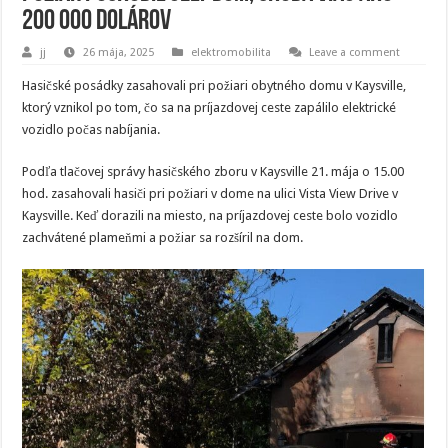
200 000 dolárov
jj
26 mája, 2025
elektromobilita
Leave a comment
Hasičské posádky zasahovali pri požiari obytného domu v Kaysville,
ktorý vznikol po tom, čo sa na príjazdovej ceste zapálilo elektrické
vozidlo počas nabíjania.
Podľa tlačovej správy hasičského zboru v Kaysville 21. mája o 15.00
hod. zasahovali hasiči pri požiari v dome na ulici Vista View Drive v
Kaysville. Keď dorazili na miesto, na príjazdovej ceste bolo vozidlo
zachvátené plameňmi a požiar sa rozšíril na dom.