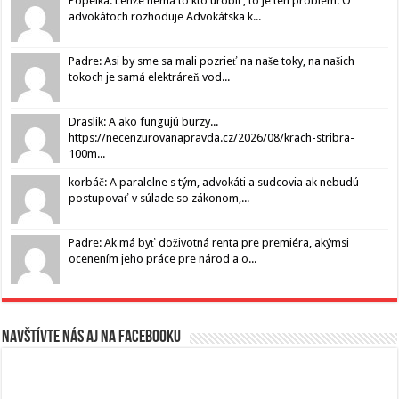
Popelka: Lenže nemá to kto urobiť, to je ten problém. O
advokátoch rozhoduje Advokátska k...
Padre: Asi by sme sa mali pozrieť na naše toky, na našich
tokoch je samá elektráreň vod...
Draslik: A ako fungujú burzy...
https://necenzurovanapravda.cz/2026/08/krach-stribra-
100m...
korbáč: A paralelne s tým, advokáti a sudcovia ak nebudú
postupovať v súlade so zákonom,...
Padre: Ak má byť doživotná renta pre premiéra, akýmsi
ocenením jeho práce pre národ a o...
Navštívte nás aj na Facebooku