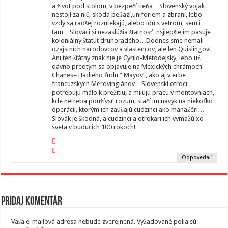
a život pod stolom, v bezpečí tieňa…Slovenský vojak
nestojí za nič, skoda peňazí,uniforiem a zbraní, lebo
vzdy sa radšej rozutekajú, alebo idú s vetrom, sem i
tam…Slováci si nezaslúžia štatnosť, nsjlepšie im pasuje
koloniálny štatút druhoradého…Dodnes sme nemali
ozajstních narodovcov a vlastencov, ale len Quislingov!
Ani ten štátny znak nie je Cyrilo-Metodejský, lebo už
dávno predtým sa objavuje na Mexických chrámoch
Chanes= Hadieho ľudu “ Mayov“, ako aj v erbe
francúzskych Merovingiánov…Slovenskí otroci
potrebujú málo k prežitiu, a milujú pracu v montovniach,
kde netreba používsť rozum, stačí im navyk na niekoľko
operácií, ktorým ich zaúčajú cudzinci ako manažéri…
Slovák je škodná, a cudzinci a otrokari ich vymažú xo
sveta v buducich 100 rokoch!
Odpovedať
Pridaj komentár
Vaša e-mailová adresa nebude zverejnená.
Vyžadované polia sú