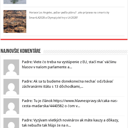
Horiace Los Angeles, požiar podľa plánu? ..ako príprava na smart city
SmartLA2028 a Olympijské hry v LA 2028?
Najnovšie komentáre
Padre: Viete čo treba na vystúpenie z EU, stačí mať väčšinu
hlasov v našom parlamente a...
Padre: Ak sa tu budeme donekonečna nechať od.rbávať
záchranármi štátu s 13 dôchodkami,...
Padre: Tu je článok https://www.hlavnespravy.sk/caka-nas-
cesta-madarska/4440582 o čom v...
Padre: Vyzývam všetkých novinárov ak máte kauzy a dôkazy,
tak nebuďte tak hlúpi že na n...