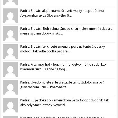
Padre: Slováci ak poznáme úroveň kvality hospodárstva
/vygooglite si/ za Slovenského št...
Padre: Slováci, Boh žehná tým, čo chcú nielen zmeniť seba ale
menia svojimi dobrými sku...
Padre: Slováci, ak chcete zmenu a poraziť tento židovský
moloch, tak volte podľa progra...
Padre: A ty, mor ho! – hoj, mor ho! detvo môjho rodu, kto
kradmou rukou siahne na tvoju...
Padre: Uvedomujete si tu všetci, že tento židoloj, má byť
guvernérom SNB ?! Porovnajte...
Padre: Tu je dôkaz o Kamenickom, je to židopodvodník, tak
ako celý Smer. https://www.hl...