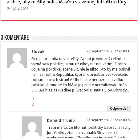
a chce, aby mešity boli súčasťou stavebnej infraštruktúry
4 júla, 2026
3 komentáre
Slovák
23 septembra, 2022 at 00:10
Fico je pre mňa nevoliteľný! Aj ked je výborný rečnik a
vyzná sa v politike, ja mu už nikdy nic neuverím! Z toho
čo je na politickej scene SR, nie je nikto, kto by ma oslovil
, ani samotná Republika, kyora robí nabor vsakovakeho
odpadu z inych strán! A Uhrík este nedozrel na veľkú
politiku! A mnohé čo hlása je proste nerealizovateľné v
SR! Keď hlas, tak jedine p.Švecovi z Hnutia Slov.Obrody…
Odpovedať
Donald Trump
23 septembra, 2022 at 00:34
Trapi ma to, že tito naši politický babráci a lacný
Judáši vždy ztahuju a zatiahli Slovensko k
prehrávajúcemu Globálnemu hračovi! Či už k