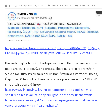
jj
19 septembra, 2022
SMER-SD kauzy
3 komentáre
https://www.facebook.com/smersd/posts/pfbid02Mnoh32jGHjSg9g
MXu9kKJqr5Ms7gqPNRE15A4EojZSTsV9PwwU2CbP7qrXxXL7dul
Pre nechápajúcich ľudí to bude prekvapenie. Slepí zastancovia to ani
nepostrehnú. Fico pozýva na protest liberálnu stranu Progresívne
Slovensko. Túto stranu zakladal Truban, Štefunko a vo vedení bola aj
Čaputová. O tejto silne liberálnej strane a prepojeniach na SMER-SD
sme písali viacero článkov:
https://www.inenoviny.sk/v-eu-parlamente-aj-poslanci-smer-sd-
spolu-s-ps-hlasovali-za-podporu-lgbti-pochodov-financovania/
https://www.inenoviny.sk/podpredseda-progresivneho-slovenska-
vanco-prepojeny-na-r-fica-a-richtera/