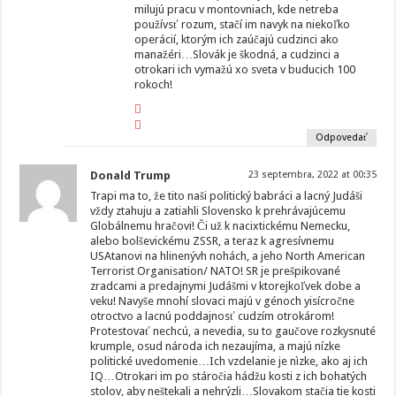
milujú pracu v montovniach, kde netreba
používsť rozum, stačí im navyk na niekoľko
operácií, ktorým ich zaúčajú cudzinci ako
manažéri…Slovák je škodná, a cudzinci a
otrokari ich vymažú xo sveta v buducich 100
rokoch!
Odpovedať
Donald Trump
23 septembra, 2022 at 00:35
Trapi ma to, že tito naši politický babráci a lacný Judáši
vždy ztahuju a zatiahli Slovensko k prehrávajúcemu
Globálnemu hračovi! Či už k nacixtickému Nemecku,
alebo bolševickému ZSSR, a teraz k agresívnemu
USAtanovi na hlinenývh nohách, a jeho North American
Terrorist Organisation/ NATO! SR je prešpikované
zradcami a predajnymi Judášmi v ktorejkoľvek dobe a
veku! Navyše mnohí slovaci majú v génoch yisícročne
otroctvo a lacnú poddajnosť cudzím otrokárom!
Protestovať nechcú, a nevedia, su to gaučove rozkysnuté
krumple, osud národa ich nezaujíma, a majú nízke
politické uvedomenie…Ich vzdelanie je nìzke, ako aj ich
IQ…Otrokari im po stáročia hádžu kosti z ich bohatých
stolov, aby neštekali a nehrýzli…Slovakom stačia tie kosti