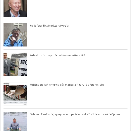
Kto je Peter Kotlár (pôvodná verzia)
Podvodník Fico je podľa Babiša vlastníkom SPP
Milióny pre kafilérku v Mojši, majitelia figurujú v Rotary clube
Oklamal Fico ľudí aj vymyslenou operáciou srdca? Nikde mu nevidieť jazvu…