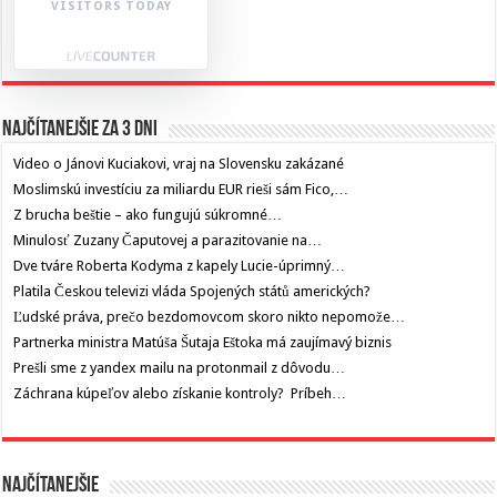
VISITORS TODAY
Najčítanejšie za 3 dni
Video o Jánovi Kuciakovi, vraj na Slovensku zakázané
Moslimskú investíciu za miliardu EUR rieši sám Fico,…
Z brucha beštie – ako fungujú súkromné…
Minulosť Zuzany Čaputovej a parazitovanie na…
Dve tváre Roberta Kodyma z kapely Lucie-úprimný…
Platila Českou televizi vláda Spojených států amerických?
Ľudské práva, prečo bezdomovcom skoro nikto nepomože…
Partnerka ministra Matúša Šutaja Eštoka má zaujímavý biznis
Prešli sme z yandex mailu na protonmail z dôvodu…
Záchrana kúpeľov alebo získanie kontroly? Príbeh…
Najčítanejšie