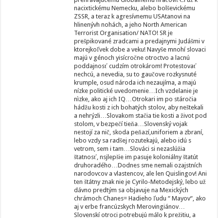
nacixtickému Nemecku, alebo bolševickému
ZSSR, a teraz k agresívnemu USAtanovi na
hlinenývh nohách, a jeho North American
Terrorist Organisation/ NATO! SR je
prešpikované zradcami a predajnymi Judášmi v
ktorejkoľvek dobe a veku! Navyše mnohí slovaci
majú v génoch yisícročne otroctvo a lacnú
poddajnosť cudzím otrokárom! Protestovať
nechcú, a nevedia, su to gaučove rozkysnuté
krumple, osud národa ich nezaujíma, a majú
nízke politické uvedomenie…Ich vzdelanie je
nìzke, ako aj ich IQ…Otrokari im po stáročia
hádžu kosti z ich bohatých stolov, aby neštekali
a nehrýzli…Slovakom stačia tie kosti a život pod
stolom, v bezpečí tieňa…Slovenský vojak
nestojí za nič, skoda peňazí,uniforiem a zbraní,
lebo vzdy sa radšej rozutekajú, alebo idú s
vetrom, sem i tam…Slováci si nezaslúžia
štatnosť, nsjlepšie im pasuje koloniálny štatút
druhoradého…Dodnes sme nemali ozajstních
narodovcov a vlastencov, ale len Quislingov! Ani
ten štátny znak nie je Cyrilo-Metodejský, lebo už
dávno predtým sa objavuje na Mexických
chrámoch Chanes= Hadieho ľudu “ Mayov“, ako
aj v erbe francúzskych Merovingiánov…
Slovenskí otroci potrebujú málo k prežitiu, a