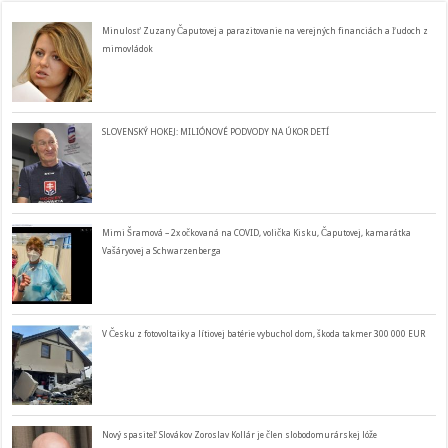
Minulosť Zuzany Čaputovej a parazitovanie na verejných financiách a ľudoch z
mimovládok
SLOVENSKÝ HOKEJ: MILIÓNOVÉ PODVODY NA ÚKOR DETÍ
Mimi Šramová – 2x očkovaná na COVID, volička Kisku, Čaputovej, kamarátka
Vašáryovej a Schwarzenberga
V Česku z fotovoltaiky a lítiovej batérie vybuchol dom, škoda takmer 300 000 EUR
Nový spasiteľ Slovákov Zoroslav Kollár je člen slobodomurárskej lóže