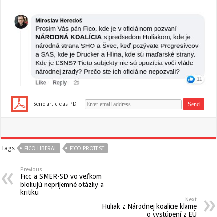
Send article as PDF
Tags
FICO LIBERAL
FICO PROTEST
Previous
Fico a SMER-SD vo veľkom
blokujú nepríjemné otázky a
kritiku
Next
Huliak z Národnej koalície klame
o vystúpení z EÚ