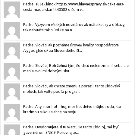
Padre: Tu je článok https://www.hlavnespravy.sk/caka-nas-
cesta-madarska/4440582 o čom v...
Padre: Vyzývam všetkých novinárov ak máte kauzy a dôkazy,
tak nebuďte tak hlúpi že na n...
Padre: Slováci ak poznáme úroveň kvality hospodárstva
/vygooglite si/ za Slovenského št...
Padre: Slováci, Boh žehná tým, čo chcú nielen zmeniť seba ale
menia svojimi dobrými sku...
Padre: Slováci, ak chcete zmenu a poraziť tento židovský
moloch, tak volte podľa progra...
Padre: A ty, mor ho! – hoj, mor ho! detvo môjho rodu, kto
kradmou rukou siahne na tvoju...
Padre: Uvedomujete si tu všetci, že tento židoloj, má byť
guvernérom SNB ?! Porovnajte...