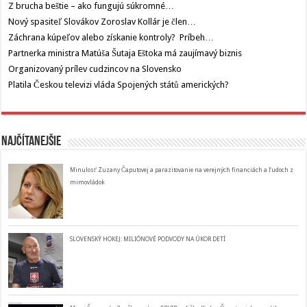
Z brucha beštie – ako fungujú súkromné…
Nový spasiteľ Slovákov Zoroslav Kollár je člen…
Záchrana kúpeľov alebo získanie kontroly? Príbeh…
Partnerka ministra Matúša Šutaja Eštoka má zaujímavý biznis
Organizovaný prílev cudzincov na Slovensko
Platila Českou televizi vláda Spojených států amerických?
Najčítanejšie
Minulosť Zuzany Čaputovej a parazitovanie na verejných financiách a ľudoch z
mimovládok
SLOVENSKÝ HOKEJ: MILIÓNOVÉ PODVODY NA ÚKOR DETÍ