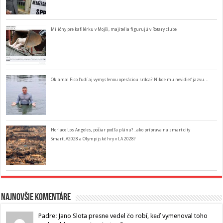
Milióny pre kafilérku v Mojši, majitelia figurujú v Rotary clube
Oklamal Fico ľudí aj vymyslenou operáciou srdca? Nikde mu nevidieť jazvu…
Horiace Los Angeles, požiar podľa plánu? ..ako príprava na smart city
SmartLA2028 a Olympijské hry v LA 2028?
Najnovšie komentáre
Padre: Jano Slota presne vedel čo robí, keď vymenoval toho