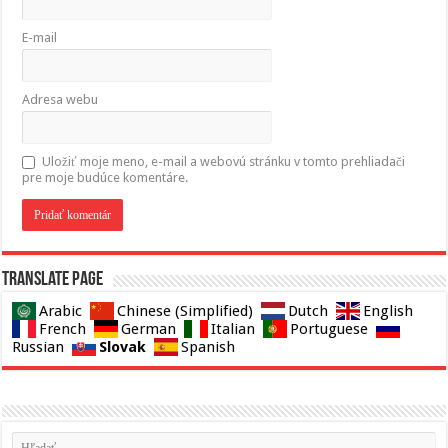
E-mail
Adresa webu
Uložiť moje meno, e-mail a webovú stránku v tomto prehliadači
pre moje budúce komentáre.
Translate page
Arabic
Chinese (Simplified)
Dutch
English
French
German
Italian
Portuguese
Slovak
Russian
Spanish