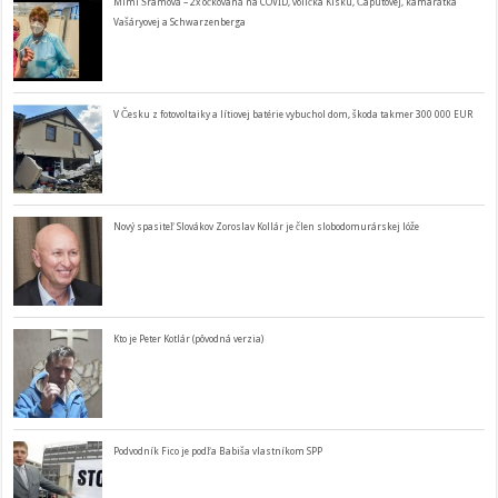
Mimi Šramová – 2x očkovaná na COVID, volička Kisku, Čaputovej, kamarátka
Vašáryovej a Schwarzenberga
V Česku z fotovoltaiky a lítiovej batérie vybuchol dom, škoda takmer 300 000 EUR
Nový spasiteľ Slovákov Zoroslav Kollár je člen slobodomurárskej lóže
Kto je Peter Kotlár (pôvodná verzia)
Podvodník Fico je podľa Babiša vlastníkom SPP