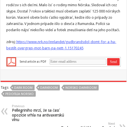
rodičov s ich deťmi. Malo ísť o rodiny mimo Nórska. Sledoval ich cez
skype. Dostal 7 rokov a taktiež musí obetiam zaplatiť 125 000 nórskych
korún. Viaceré obete bolo ťažko vypátrať, kedže išlo o prípady zo
zahraničia. V jednom prípade išlo o dievča z Rumunska. Polícii sa
podarilo nájsť niekoľko videí a fotiek zneužívania detí na jeho počítači.
zdroj:
https://www.nrk.no/innlandet/gudbrandsdol-domt-for-a-ha-
bestilt-overgrep-mot-barn-pa-nett-1.15170245
Send article as PDF
Tags
DARK ROOM
DARKROOM
NORSKO DARKROOM
PEDOFILIA NORSKO
Previous
Pellegriniho mrzí, že sa časť
opozície vrhla na antivaxerskú
vlnu
Next