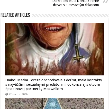
Darkroom: Nútil k sexu 3 ročné
dievča s 3 mesačným chlapcom
Related Articles
Diabol Matka Tereza obchodovala s deťmi, mala kontakty
s najväčšími sexuálnymi predátormi, dokonca aj s otcom
Epsteinovej partnerky Maxwellom
22 marca, 2026