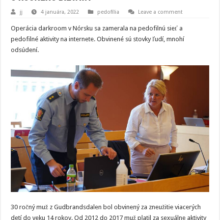
jj
4 januára, 2022
pedofília
Leave a comment
Operácia darkroom v Nórsku sa zamerala na pedofilnú sieť a
pedofilné aktivity na internete. Obvinené sú stovky ľudí, mnohí
odsúdení.
30 ročný muž z Gudbrandsdalen bol obvinený za zneužitie viacerých
detí do veku 14 rokov. Od 2012 do 2017 muž platil za sexuálne aktivity