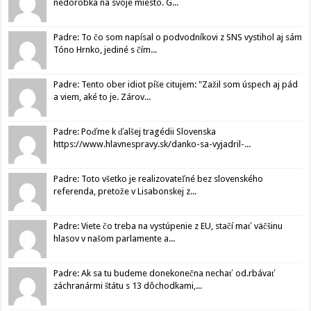
nedorobka na svoje miesto. G...
Padre: To čo som napísal o podvodníkovi z SNS vystihol aj sám
Tóno Hrnko, jediné s čím...
Padre: Tento ober idiot píše citujem: "Zažil som úspech aj pád
a viem, aké to je. Zárov...
Padre: Poďme k ďalšej tragédii Slovenska
https://www.hlavnespravy.sk/danko-sa-vyjadril-...
Padre: Toto všetko je realizovateľné bez slovenského
referenda, pretože v Lisabonskej z...
Padre: Viete čo treba na vystúpenie z EU, stačí mať väčšinu
hlasov v našom parlamente a...
Padre: Ak sa tu budeme donekonečna nechať od.rbávať
záchranármi štátu s 13 dôchodkami,...