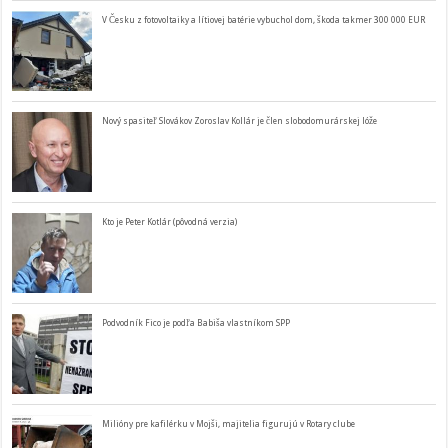
V Česku z fotovoltaiky a lítiovej batérie vybuchol dom, škoda takmer 300 000 EUR
Nový spasiteľ Slovákov Zoroslav Kollár je člen slobodomurárskej lóže
Kto je Peter Kotlár (pôvodná verzia)
Podvodník Fico je podľa Babiša vlastníkom SPP
Milióny pre kafilérku v Mojši, majitelia figurujú v Rotary clube