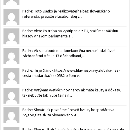
Padre: Toto všetko je realizovateľné bez slovenského
referenda, pretože v Lisabonskej z...
Padre: Viete čo treba na vystúpenie z EU, stačí mať väčšinu
hlasov v našom parlamente a...
Padre: Ak sa tu budeme donekonečna nechať od.rbávať
záchranármi štátu s 13 dôchodkami,...
Padre: Tu je článok https://www.hlavnespravy.sk/caka-nas-
cesta-madarska/4440582 o čom v...
Padre: Vyzývam všetkých novinárov ak máte kauzy a dôkazy,
tak nebuďte tak hlúpi že na n...
Padre: Slováci ak poznáme úroveň kvality hospodárstva
/vygooglite si/ za Slovenského št...
Padre: Slováci, Boh žehná tým, čo chcú nielen zmeniť seba ale