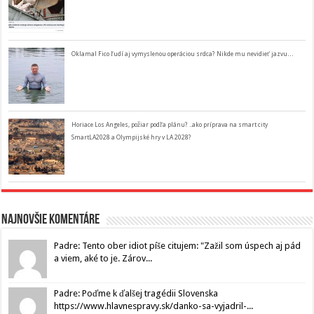
Oklamal Fico ľudí aj vymyslenou operáciou srdca? Nikde mu nevidieť jazvu…
Horiace Los Angeles, požiar podľa plánu? ..ako príprava na smart city
SmartLA2028 a Olympijské hry v LA 2028?
Najnovšie komentáre
Padre: Tento ober idiot píše citujem: "Zažil som úspech aj pád
a viem, aké to je. Zárov...
Padre: Poďme k ďalšej tragédii Slovenska
https://www.hlavnespravy.sk/danko-sa-vyjadril-...