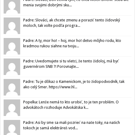
menia svojimi dobrými sku...
Padre: Slováci, ak chcete zmenu a poraziť tento židovský
moloch, tak volte podľa progra...
Padre: A ty, mor ho! – hoj, mor ho! detvo môjho rodu, kto
kradmou rukou siahne na tvoju...
Padre: Uvedomujete si tu všetci, že tento židoloj, má byť
guvernérom SNB ?! Porovnajte...
Padre: Tu je dôkaz o Kamenickom, je to židopodvodník, tak
ako celý Smer. https://www.hl...
Popelka: Lenže nemá to kto urobiť, to je ten problém. O
advokátoch rozhoduje Advokátska k...
Padre: Asi by sme sa mali pozrieť na naše toky, na našich
tokoch je samá elektráreň vod...