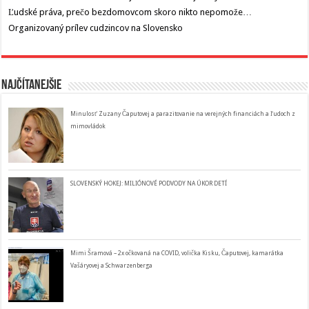
Ľudské práva, prečo bezdomovcom skoro nikto nepomože…
Organizovaný prílev cudzincov na Slovensko
Najčítanejšie
Minulosť Zuzany Čaputovej a parazitovanie na verejných financiách a ľudoch z
mimovládok
SLOVENSKÝ HOKEJ: MILIÓNOVÉ PODVODY NA ÚKOR DETÍ
Mimi Šramová – 2x očkovaná na COVID, volička Kisku, Čaputovej, kamarátka
Vašáryovej a Schwarzenberga