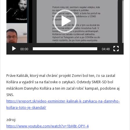
00:00
04:48
Práve Kaliňák, ktorý mal chrániť projekt Zomri bol ten, čo sa zastal
Kollára a vyjadril sa na tlačovke o zatykači. Odvtedy SMER-SD bol
miláčikom Dannyho Kollára a ten im začal robiť kampaň, podobne aj
SNS.
https://ereport.sk/video-exminister-kalinak-k-zatykacu-na-dannyho-
kollara-toto-je-skandal/
zdroj:
https://www.youtube.com/watch?v=1bH8t-QPY-4