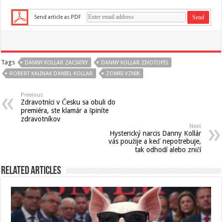
Send article as PDF
Tags
DANNY KOLLAR ZACIATKY
DANNY KOLLAR ZIVOTOPIS
ROBERT KALINAK DANIEL KOLLAR
ZOMRI VZNIK
Previous
Zdravotníci v Česku sa obuli do
premiéra, ste klamár a špiníte
zdravotníkov
Next
Hysterický narcis Danny Kollár
vás použije a keď nepotrebuje,
tak odhodí alebo zničí
Related Articles