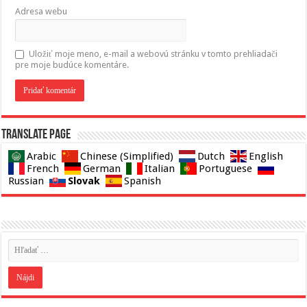
Adresa webu
Uložiť moje meno, e-mail a webovú stránku v tomto prehliadači
pre moje budúce komentáre.
Translate page
Arabic
Chinese (Simplified)
Dutch
English
French
German
Italian
Portuguese
Slovak
Russian
Spanish