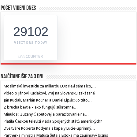
Počet videní dnes
29102
VISITORS TODAY
Najčítanejšie za 3 dni
Moslimskú investíciu za miliardu EUR rieši sám Fico,…
Video o Jánovi Kuciakovi, vraj na Slovensku zakázané
Ján Kuciak, Marián Kočner a Daniel Lipšic: čo túto…
Z brucha beštie – ako fungujú súkromné…
Minulosť Zuzany Čaputovej a parazitovanie na…
Platila Českou televizi vláda Spojených států amerických?
Dve tváre Roberta Kodyma z kapely Lucie-úprimný…
Partnerka ministra Matúša Šutaja Eštoka má zaujímavý biznis