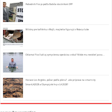
Podvodník Fico je podľa Babiša vlastníkom SPP
Milióny pre kafilérku v Mojši, majitelia figurujú v Rotary clube
Oklamal Fico ľudí aj vymyslenou operáciou srdca? Nikde mu nevidieť jazvu…
Horiace Los Angeles, požiar podľa plánu? ..ako príprava na smart city
SmartLA2028 a Olympijské hry v LA 2028?