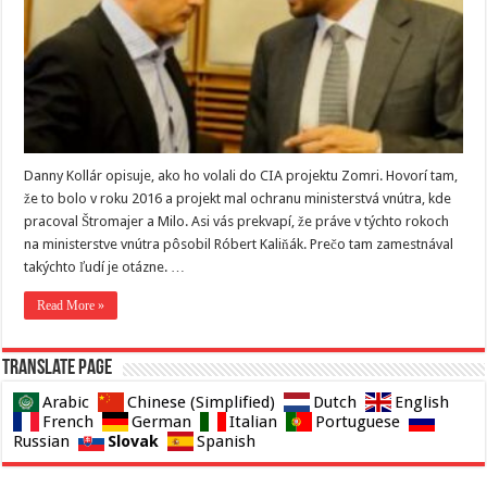
Danny Kollár opisuje, ako ho volali do CIA projektu Zomri. Hovorí tam,
že to bolo v roku 2016 a projekt mal ochranu ministerstvá vnútra, kde
pracoval Štromajer a Milo. Asi vás prekvapí, že práve v týchto rokoch
na ministerstve vnútra pôsobil Róbert Kaliňák. Prečo tam zamestnával
takýchto ľudí je otázne. …
Read More »
Translate page
Arabic
Chinese (Simplified)
Dutch
English
French
German
Italian
Portuguese
Slovak
Russian
Spanish