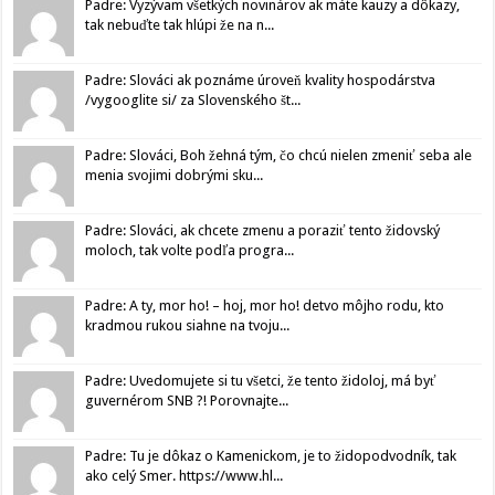
Padre: Vyzývam všetkých novinárov ak máte kauzy a dôkazy,
tak nebuďte tak hlúpi že na n...
Padre: Slováci ak poznáme úroveň kvality hospodárstva
/vygooglite si/ za Slovenského št...
Padre: Slováci, Boh žehná tým, čo chcú nielen zmeniť seba ale
menia svojimi dobrými sku...
Padre: Slováci, ak chcete zmenu a poraziť tento židovský
moloch, tak volte podľa progra...
Padre: A ty, mor ho! – hoj, mor ho! detvo môjho rodu, kto
kradmou rukou siahne na tvoju...
Padre: Uvedomujete si tu všetci, že tento židoloj, má byť
guvernérom SNB ?! Porovnajte...
Padre: Tu je dôkaz o Kamenickom, je to židopodvodník, tak
ako celý Smer. https://www.hl...