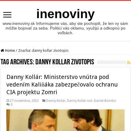
inenoviny
www.inenoviny.sk Informujeme vás, aby ste pochopili, že len vy sám
môžte bojovať za seba. Politici vás oklamu, využijú a odkopnú po
voľbách.
Home
/
Značka:
danny kollar zivotopis
Tag Archives:
danny kollar zivotopis
Danny Kollár: Ministerstvo vnútra pod
vedením Kaliňáka zabezpečovalo ochranu
CIA projektu Zomri
27 novembra, 2023
Danny Kollár
,
Danny Kollár rod. Daniel Bombic
0