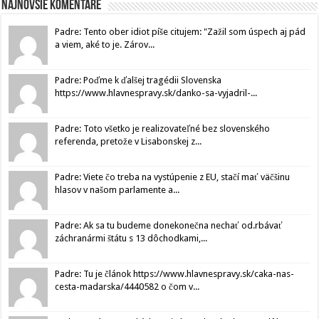
Najnovšie komentáre
Padre: Tento ober idiot píše citujem: "Zažil som úspech aj pád
a viem, aké to je. Zárov...
Padre: Poďme k ďalšej tragédii Slovenska
https://www.hlavnespravy.sk/danko-sa-vyjadril-...
Padre: Toto všetko je realizovateľné bez slovenského
referenda, pretože v Lisabonskej z...
Padre: Viete čo treba na vystúpenie z EU, stačí mať väčšinu
hlasov v našom parlamente a...
Padre: Ak sa tu budeme donekonečna nechať od.rbávať
záchranármi štátu s 13 dôchodkami,...
Padre: Tu je článok https://www.hlavnespravy.sk/caka-nas-
cesta-madarska/4440582 o čom v...