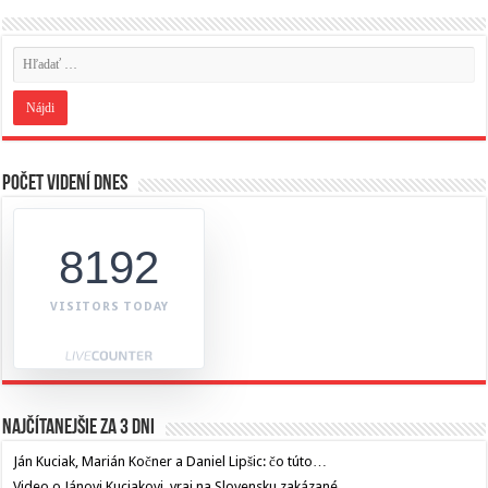
Počet videní dnes
8192
VISITORS TODAY
Najčítanejšie za 3 dni
Ján Kuciak, Marián Kočner a Daniel Lipšic: čo túto…
Video o Jánovi Kuciakovi, vraj na Slovensku zakázané