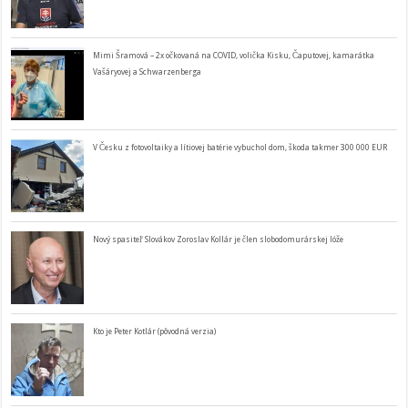
Mimi Šramová – 2x očkovaná na COVID, volička Kisku, Čaputovej, kamarátka
Vašáryovej a Schwarzenberga
V Česku z fotovoltaiky a lítiovej batérie vybuchol dom, škoda takmer 300 000 EUR
Nový spasiteľ Slovákov Zoroslav Kollár je člen slobodomurárskej lóže
Kto je Peter Kotlár (pôvodná verzia)