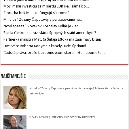
Moslimskú investíciu za miliardu EUR rieši sám Fico,…
Z brucha beštie – ako fungujú súkromné…
Minulosť Zuzany Čaputovej a parazitovanie na…
Nový spasiteľ Slovákov Zoroslav Kollár je člen…
Platila Českou televizi vláda Spojených států amerických?
Partnerka ministra Matúša Šutaja Eštoka má zaujímavý biznis
Dve tváre Roberta Kodyma z kapely Lucie-úprimný…
Ľudské práva, prečo bezdomovcom skoro nikto nepomože…
Najčítanejšie
Minulosť Zuzany Čaputovej a parazitovanie na verejných financiách a ľudoch z
mimovládok
SLOVENSKÝ HOKEJ: MILIÓNOVÉ PODVODY NA ÚKOR DETÍ