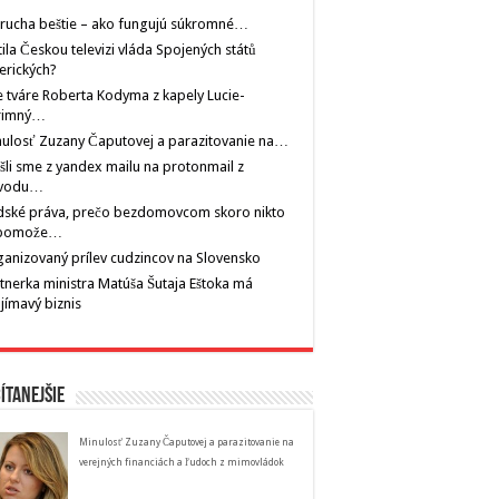
rucha beštie – ako fungujú súkromné…
tila Českou televizi vláda Spojených států
erických?
 tváre Roberta Kodyma z kapely Lucie-
rimný…
ulosť Zuzany Čaputovej a parazitovanie na…
šli sme z yandex mailu na protonmail z
vodu…
dské práva, prečo bezdomovcom skoro nikto
pomože…
anizovaný prílev cudzincov na Slovensko
tnerka ministra Matúša Šutaja Eštoka má
jímavý biznis
ítanejšie
Minulosť Zuzany Čaputovej a parazitovanie na
verejných financiách a ľudoch z mimovládok