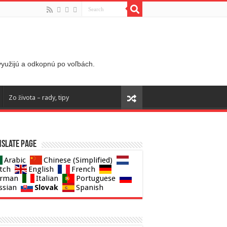
 využijú a odkopnú po voľbách.
Zo života – rady, tipy
slate page
Arabic
Chinese (Simplified)
tch
English
French
rman
Italian
Portuguese
Slovak
ssian
Spanish