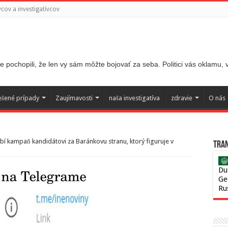
ov a investigatívcov
 pochopili, že len vy sám môžte bojovať za seba. Politici vás oklamu,
ešené prípady
Zaujímavosti
naša investigatíva
zdravie
O nás
bí kampaň kandidátovi za Baránkovu stranu, ktorý figuruje v
Tran
Du
Ge
Ru