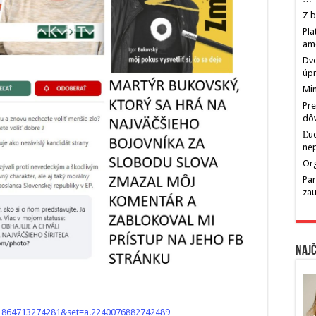
Z b
Pla
am
Dve
úp
Min
Pre
dô
Ľu
ne
Org
Par
zau
Najč
21864713274281&set=a.2240076882742489