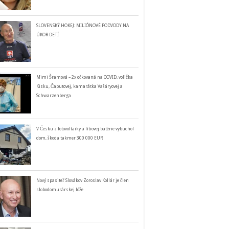
SLOVENSKÝ HOKEJ: MILIÓNOVÉ PODVODY NA
ÚKOR DETÍ
Mimi Šramová – 2x očkovaná na COVID, volička
Kisku, Čaputovej, kamarátka Vašáryovej a
Schwarzenberga
V Česku z fotovoltaiky a lítiovej batérie vybuchol
dom, škoda takmer 300 000 EUR
Nový spasiteľ Slovákov Zoroslav Kollár je člen
slobodomurárskej lóže