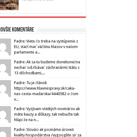
novšie komentáre
Padre: Viete čo treba na vystúpenie z
EU, stačí mať väčšinu hlasov v našom
parlamente a...
Padre: Ak sa tu budeme donekonečna
nechať od.rbávať záchranármi štátu s
13 dôchodkami,...
Padre: Tu je článok
https://www.hlavnespravy.sk/caka-
nas-cesta-madarska/4440582 o čom
v...
Padre: Vyzývam všetkých novinárov ak
máte kauzy a dôkazy, tak nebuďte tak
hlúpi že na n...
Padre: Slováci ak poznáme úroveň
kvality hospodárstva /vygooglite si/ za