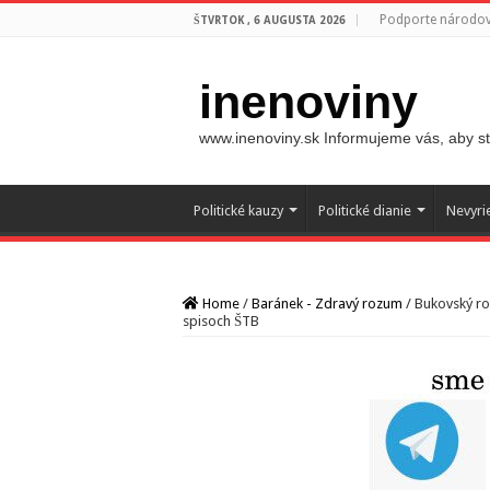
Podporte národovc
ŠTVRTOK , 6 AUGUSTA 2026
inenoviny
www.inenoviny.sk Informujeme vás, aby ste
Politické kauzy
Politické dianie
Nevyri
Home
/
Baránek - Zdravý rozum
/
Bukovský ro
spisoch ŠTB