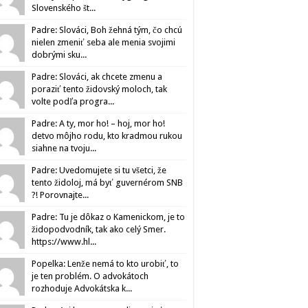
Slovenského št...
Padre: Slováci, Boh žehná tým, čo chcú
nielen zmeniť seba ale menia svojimi
dobrými sku...
Padre: Slováci, ak chcete zmenu a
poraziť tento židovský moloch, tak
volte podľa progra...
Padre: A ty, mor ho! – hoj, mor ho!
detvo môjho rodu, kto kradmou rukou
siahne na tvoju...
Padre: Uvedomujete si tu všetci, že
tento židoloj, má byť guvernérom SNB
?! Porovnajte...
Padre: Tu je dôkaz o Kamenickom, je to
židopodvodník, tak ako celý Smer.
https://www.hl...
Popelka: Lenže nemá to kto urobiť, to
je ten problém. O advokátoch
rozhoduje Advokátska k...