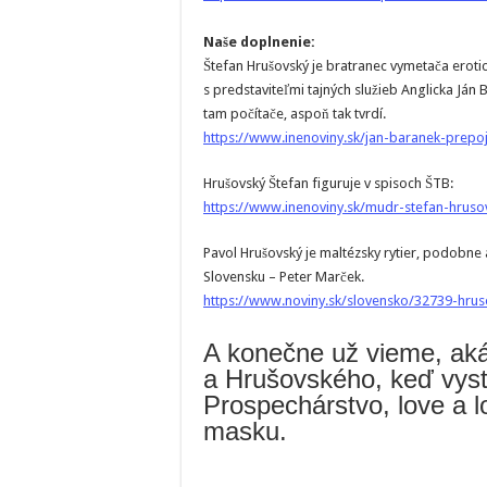
Naše doplnenie:
Štefan Hrušovský je bratranec vymetača eroti
s predstaviteľmi tajných služieb Anglicka Ján 
tam počítače, aspoň tak tvrdí.
https://www.inenoviny.sk/jan-baranek-prepoj
Hrušovský Štefan figuruje v spisoch ŠTB:
https://www.inenoviny.sk/mudr-stefan-hrusov
Pavol Hrušovský je maltézsky rytier, podobne 
Slovensku – Peter Marček.
https://www.noviny.sk/slovensko/32739-hruso
A konečne už vieme, ak
a Hrušovského, keď vyst
Prospechárstvo, love a 
masku.