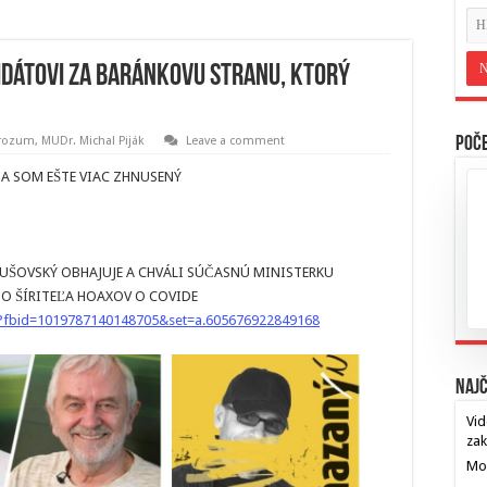
dátovi za Baránkovu stranu, ktorý
 rozum
,
MUDr. Michal Piják
Leave a comment
Poče
A SOM EŠTE VIAC ZHNUSENÝ
UŠOVSKÝ OBHAJUJE A CHVÁLI SÚČASNÚ MINISTERKU
O ŠÍRITEĽA HOAXOV O COVIDE
?fbid=1019787140148705&set=a.605676922849168
Najč
Vid
za
Mos
…