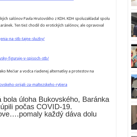
ckých salónov Pavla Hrušovskho z KDH. KDH spoluzakladal spolu
Baránek. Ten tiež chodil do erotických salónov, ale opravoval
enia-na-stb-tajne-sluzby/
sky-figuruje-v-spisoch-stb/
ako Mečiar a vodca riadenej alternatívy a protestov na
vskeho-prijali-za-maltezskeho-rytiera
á bola úloha Bukovského, Baránka
úpili počas COVID-19.
love….pomaly každý dáva dolu