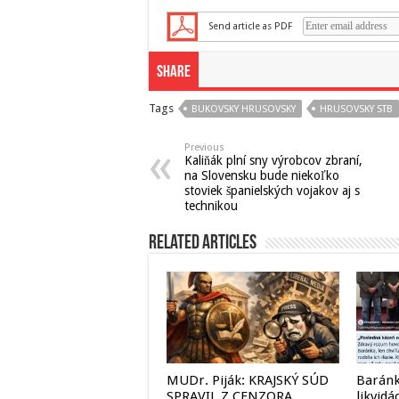
Send article as PDF
Share
Tags
BUKOVSKY HRUSOVSKY
HRUSOVSKY STB
Previous
Kaliňák plní sny výrobcov zbraní,
na Slovensku bude niekoľko
stoviek španielských vojakov aj s
technikou
Related Articles
MUDr. Piják: KRAJSKÝ SÚD
Baránk
SPRAVIL Z CENZORA
likvidá