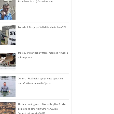
Kto je Peter Kotlár (pôvodná verzia)
Podvodník Fico je podľa Babiša vlastníkom SPP
Milióny pre kafilérku v Mojši, majitelia figurujú
v Rotary clube
Oklamal Fico ľudí aj vymyslenou operáciou
srdca? Nikde mu nevidieť jazvu…
Horiace Los Angeles, požiar podľa plánu? ..ako
príprava na smart city SmartLA2028 a
Olympijské hry v LA 2028?