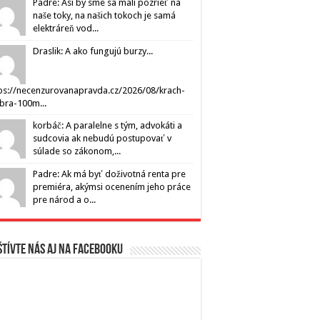
Padre: Asi by sme sa mali pozrieť na
naše toky, na našich tokoch je samá
elektráreň vod...
Draslik: A ako fungujú burzy...
ps://necenzurovanapravda.cz/2026/08/krach-
ibra-100m...
korbáč: A paralelne s tým, advokáti a
sudcovia ak nebudú postupovať v
súlade so zákonom,...
Padre: Ak má byť doživotná renta pre
premiéra, akýmsi ocenením jeho práce
pre národ a o...
tívte nás aj na Facebooku