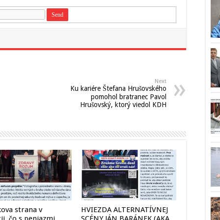
Next
Ku kariére Štefana Hrušovského
pomohol bratranec Pavol
Hrušovský, ktorý viedol KDH
ova strana v
HVIEZDA ALTERNATÍVNEJ
cii, čo s peniazmi,
SCÉNY JÁN BARÁNEK (AKA