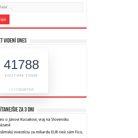
t videní dnes
41788
VISITORS TODAY
ítanejšie za 3 dni
eo o Jánovi Kuciakovi, vraj na Slovensku
kázané
limskú investíciu za miliardu EUR rieši sám Fico,