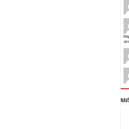
htt
str
Navš