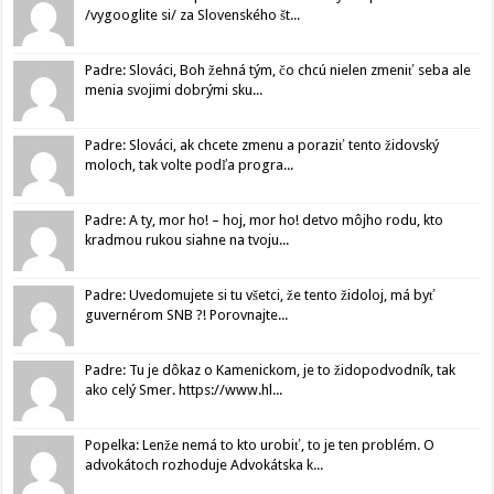
/vygooglite si/ za Slovenského št...
Padre: Slováci, Boh žehná tým, čo chcú nielen zmeniť seba ale
menia svojimi dobrými sku...
Padre: Slováci, ak chcete zmenu a poraziť tento židovský
moloch, tak volte podľa progra...
Padre: A ty, mor ho! – hoj, mor ho! detvo môjho rodu, kto
kradmou rukou siahne na tvoju...
Padre: Uvedomujete si tu všetci, že tento židoloj, má byť
guvernérom SNB ?! Porovnajte...
Padre: Tu je dôkaz o Kamenickom, je to židopodvodník, tak
ako celý Smer. https://www.hl...
Popelka: Lenže nemá to kto urobiť, to je ten problém. O
advokátoch rozhoduje Advokátska k...