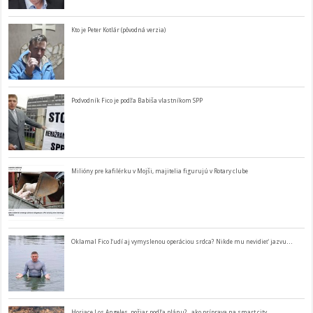
Kto je Peter Kotlár (pôvodná verzia)
Podvodník Fico je podľa Babiša vlastníkom SPP
Milióny pre kafilérku v Mojši, majitelia figurujú v Rotary clube
Oklamal Fico ľudí aj vymyslenou operáciou srdca? Nikde mu nevidieť jazvu…
Horiace Los Angeles, požiar podľa plánu? ..ako príprava na smart city