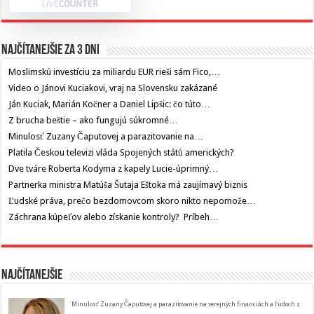
Najčítanejšie za 3 dni
Moslimskú investíciu za miliardu EUR rieši sám Fico,…
Video o Jánovi Kuciakovi, vraj na Slovensku zakázané
Ján Kuciak, Marián Kočner a Daniel Lipšic: čo túto…
Z brucha beštie – ako fungujú súkromné…
Minulosť Zuzany Čaputovej a parazitovanie na…
Platila Českou televizi vláda Spojených států amerických?
Dve tváre Roberta Kodyma z kapely Lucie-úprimný…
Partnerka ministra Matúša Šutaja Eštoka má zaujímavý biznis
Ľudské práva, prečo bezdomovcom skoro nikto nepomože…
Záchrana kúpeľov alebo získanie kontroly? Príbeh…
Najčítanejšie
Minulosť Zuzany Čaputovej a parazitovanie na verejných financiách a ľudoch z