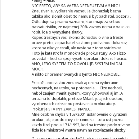
Pelleg + Hllas
NIC PRETO, ABY SA VAZBA NEZNEUZIVALA !! NIC !
Zneuzivanie, vydieranie vaznou je (bohuzial) bezna
taktika ako zlomit obet (to nemusi byt pachatel, pozor.) .
Odhaduje sa priamo vaznami, ktori maju za sebou
bassaturistiku, ze najmenej 20% vaznov nema v base co
robit, ide o vymyslene skutky.
Kopec trestnych veci skonci dohodou o vine a treste
prave preto, ze pachatel sa zlomi pod vahou dokazov,
krore sa nikdy nestali, ale nevie sa z toho vytrieskat.
Toto je katastrofa monokracie prokuratury. Ako Fizzo
povedal – ked sa spoji vysetr s prokur, dokazu hocico.
ANO, LEBO SYSTEM TO DOVOLUJE. SYSTEM IM DAL
MOC !!
A nikto z horemenovanych s tymto NIC NEUROBIL.
Preco? Lebo vazbu zneuzivali aj oni na vydieranie
nechcenych, na utoky, na potopenie… Cize nechceli,
nebol zaujem menit system, ktory vyhovoval aj im. A
teraz na to doplatili, pretoze MilanL je aj ich obetou,
vyrobena ich ochranou postavenia prokuratury.
Prokur je STATNY ZAMESTNANEC.
Mne osobne chyba v 153/2001 ustanovenie o vyrazeni
prokur, ak je podozrivy z tr cinnosti – toto ust pozna
kazdy fizel podla 171/1993, ked na trestne podozriveho
fizla ide ministrovi vnutra navrh na rozviazanie sluzby.
Das popapuli prokuratorke? Utok na verejneho cinitela.