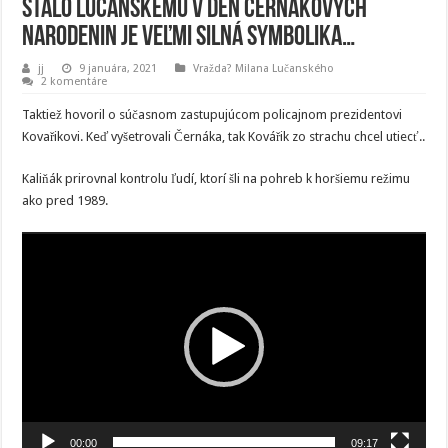
stalo Lučanskemu v deň Černákových
narodenin je veľmi silná symbolika…
jj
9 januára, 2021
Vražda? Milana Lučanského
2 komentáre
Taktiež hovoril o súčasnom zastupujúcom policajnom prezidentovi
Kovařikovi. Keď vyšetrovali Černáka, tak Kovářik zo strachu chcel utiecť..
Kaliňák prirovnal kontrolu ľudí, ktorí šli na pohreb k horšiemu režimu
ako pred 1989.
Video
prehrávač
00:00
09:17