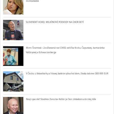
mimovládok
SLOVENSKÝ HOKEJ: MILIÓNOVÉ PODVODY NA ÚKOR DETÍ
Mimi Šramová – 2x očkovaná na COVID, volička Kisku, Čaputovej, kamarátka
Vašáryovej a Schwarzenberga
V Česku z fotovoltaiky a lítiovej batérie vybuchol dom, škoda takmer 300 000 EUR
Nový spasiteľ Slovákov Zoroslav Kollár je člen slobodomurárskej lóže