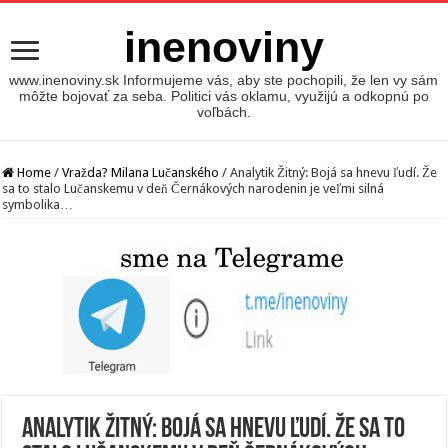
inenoviny
www.inenoviny.sk Informujeme vás, aby ste pochopili, že len vy sám
môžte bojovať za seba. Politici vás oklamu, využijú a odkopnú po
voľbách.
Home
/
Vražda? Milana Lučanského
/
Analytik Žitný: Bojá sa hnevu ľudí. Že
sa to stalo Lučanskemu v deň Černákových narodenin je veľmi silná
symbolika…
Analytik Žitný: Bojá sa hnevu ľudí. Že sa to