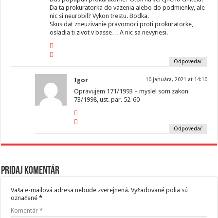
Da ta prokuratorka do vazenia alebo do podmienky, ale
nic si neurobil? Vykon trestu. Bodka.
Skus dat zneuzivanie pravomoci proti prokuratorke,
osladia ti zivot v basse… A nic sa nevyriesi.
Odpovedať
Igor
10 januára, 2021 at 14:10
Opravujem 171/1993 – myslel som zakon
73/1998, ust. par. 52-60
Odpovedať
Pridaj komentár
Vaša e-mailová adresa nebude zverejnená.
Vyžadované polia sú
označené
*
Komentár
*