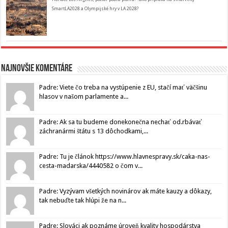
SmartLA2028 a Olympijské hry v LA 2028?
Najnovšie komentáre
Padre: Viete čo treba na vystúpenie z EU, stačí mať väčšinu
hlasov v našom parlamente a...
Padre: Ak sa tu budeme donekonečna nechať od.rbávať
záchranármi štátu s 13 dôchodkami,...
Padre: Tu je článok https://www.hlavnespravy.sk/caka-nas-
cesta-madarska/4440582 o čom v...
Padre: Vyzývam všetkých novinárov ak máte kauzy a dôkazy,
tak nebuďte tak hlúpi že na n...
Padre: Slováci ak poznáme úroveň kvality hospodárstva