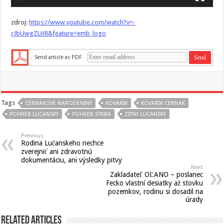
zdroj:
https://www.youtube.com/watch?v=-
cJbUwgZLH8&feature=emb_logo
Send article as PDF
Tags
CERNAKOVE NARODENINY
KOVARIK
KOVARIK CERNAK
POHREB LUCANSKY
POHREB STRBA
ZITNY LUCANSKY
Previous
Rodina Lučanskeho nechce
zverejniť ani zdravotnú
dokumentáciu, ani výsledky pitvy
Next
Zakladateľ OĽANO – poslanec
Fecko vlastní desiatky až stovku
pozemkov, rodinu si dosadil na
úrady
Related Articles