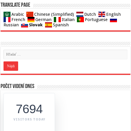
Translate page
Arabic
Chinese (Simplified)
Dutch
English
French
German
Italian
Portuguese
Slovak
Russian
Spanish
Počet videní dnes
7694
VISITORS TODAY