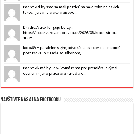
Padre: Asi by sme sa mali pozrieť na naše toky, na našich
tokoch je samá elektráreň vod...
Draslik: A ako fungujú burzy...
https://necenzurovanapravda.cz/2026/08/krach-stribra-
100m...
korbáč: A paralelne s tým, advokáti a sudcovia ak nebudú
postupovať v súlade so zákonom,...
Padre: Ak má byť doživotná renta pre premiéra, akýmsi
ocenením jeho práce pre národ a o...
Navštívte nás aj na Facebooku