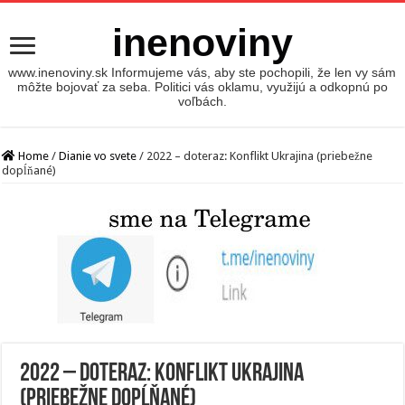
inenoviny
www.inenoviny.sk Informujeme vás, aby ste pochopili, že len vy sám
môžte bojovať za seba. Politici vás oklamu, využijú a odkopnú po
voľbách.
Home
/
Dianie vo svete
/
2022 – doteraz: Konflikt Ukrajina (priebežne
dopĺňané)
2022 – doteraz: Konflikt Ukrajina
(priebežne dopĺňané)