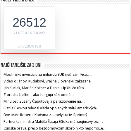
Počet videní dnes
26512
VISITORS TODAY
Najčítanejšie za 3 dni
Moslimskú investíciu za miliardu EUR rieši sám Fico,…
Video o Jánovi Kuciakovi, vraj na Slovensku zakázané
Ján Kuciak, Marián Kočner a Daniel Lipšic: čo túto…
Z brucha beštie – ako fungujú súkromné…
Minulosť Zuzany Čaputovej a parazitovanie na…
Platila Českou televizi vláda Spojených států amerických?
Dve tváre Roberta Kodyma z kapely Lucie-úprimný…
Partnerka ministra Matúša Šutaja Eštoka má zaujímavý biznis
Ľudské práva, prečo bezdomovcom skoro nikto nepomože…