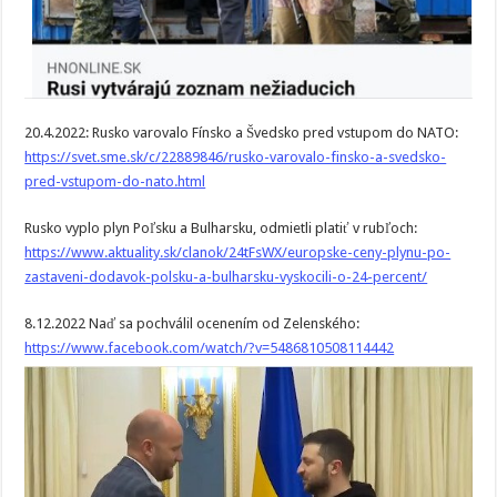
20.4.2022: Rusko varovalo Fínsko a Švedsko pred vstupom do NATO:
https://svet.sme.sk/c/22889846/rusko-varovalo-finsko-a-svedsko-
pred-vstupom-do-nato.html
Rusko vyplo plyn Poľsku a Bulharsku, odmietli platiť v rubľoch:
https://www.aktuality.sk/clanok/24tFsWX/europske-ceny-plynu-po-
zastaveni-dodavok-polsku-a-bulharsku-vyskocili-o-24-percent/
8.12.2022 Naď sa pochválil ocenením od Zelenského:
https://www.facebook.com/watch/?v=5486810508114442