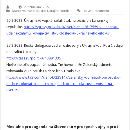
jj
21 februára, 2022
Dianie vo svete
,
Rusko-Ukrajina konflikt
Leave a comment
20.2.2022: Úkrajinské vojská začali útok na pozície v Luhanskej
republike.
https://spravy.pravda.sk/svet/clanok/617559-v-luhansku-
udajne-zahynuli-dvaja-civilisti-v-dosledku-ukrajinskeho-utoku/
27.2.2022: Ruská delegácia vedie rozhovory s Ukrajinskou. Rusi žiadajú
neutralitu Ukrajiny.
https://tass.ru/politika/13881335
Niečo iné píšu západné média. Tie hovoria, že Zelenský odmietol
rokovania v Bielorusku a chce ich v Bratislave.
https://www.ta3.com/clanok/229147/zelenskyj-odmietol-bielorusko-
nechce-rokovat-o-mieri-v-krajine-ktora-pustila-ruske-vojska-na-
ukrajinu
Mediálna propaganda na Slovensku v prospech vojny a proti