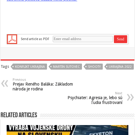
Send article as PDF
Tags
KONFLIKT UKRAJINA
MARTIN SUTOVEC
SHOOTY
UKRAJINA 2022
Previous
Prejav Reného Baláka: Základom
národa je rodina
Next
Psychiater: Agresia je, lebo sú
ľudia frustrovaní
Related Articles