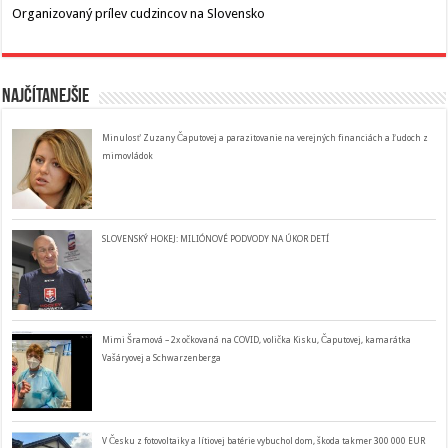
Organizovaný prílev cudzincov na Slovensko
Najčítanejšie
Minulosť Zuzany Čaputovej a parazitovanie na verejných financiách a ľudoch z
mimovládok
SLOVENSKÝ HOKEJ: MILIÓNOVÉ PODVODY NA ÚKOR DETÍ
Mimi Šramová – 2x očkovaná na COVID, volička Kisku, Čaputovej, kamarátka
Vašáryovej a Schwarzenberga
V Česku z fotovoltaiky a lítiovej batérie vybuchol dom, škoda takmer 300 000 EUR