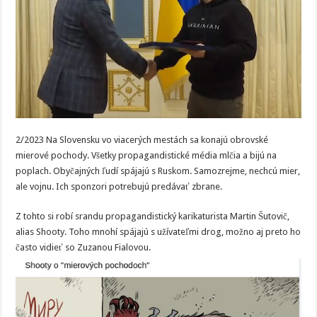
2/2023 Na Slovensku vo viacerých mestách sa konajú obrovské
mierové pochody. Všetky propagandistické média mlčia a bijú na
poplach. Obyčajných ľudí spájajú s Ruskom. Samozrejme, nechcú mier,
ale vojnu. Ich sponzori potrebujú predávať zbrane.
Z tohto si robí srandu propagandistický karikaturista Martin Šutovič,
alias Shooty. Toho mnohí spájajú s užívateľmi drog, možno aj preto ho
často vidieť so Zuzanou Fialovou.