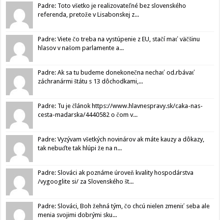
Padre: Toto všetko je realizovateľné bez slovenského
referenda, pretože v Lisabonskej z...
Padre: Viete čo treba na vystúpenie z EU, stačí mať väčšinu
hlasov v našom parlamente a...
Padre: Ak sa tu budeme donekonečna nechať od.rbávať
záchranármi štátu s 13 dôchodkami,...
Padre: Tu je článok https://www.hlavnespravy.sk/caka-nas-
cesta-madarska/4440582 o čom v...
Padre: Vyzývam všetkých novinárov ak máte kauzy a dôkazy,
tak nebuďte tak hlúpi že na n...
Padre: Slováci ak poznáme úroveň kvality hospodárstva
/vygooglite si/ za Slovenského št...
Padre: Slováci, Boh žehná tým, čo chcú nielen zmeniť seba ale
menia svojimi dobrými sku...