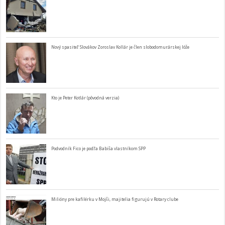
Nový spasiteľ Slovákov Zoroslav Kollár je člen slobodomurárskej lóže
Kto je Peter Kotlár (pôvodná verzia)
Podvodník Fico je podľa Babiša vlastníkom SPP
Milióny pre kafilérku v Mojši, majitelia figurujú v Rotary clube