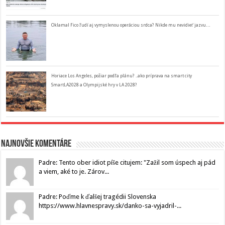
Oklamal Fico ľudí aj vymyslenou operáciou srdca? Nikde mu nevidieť jazvu…
Horiace Los Angeles, požiar podľa plánu? ..ako príprava na smart city
SmartLA2028 a Olympijské hry v LA 2028?
Najnovšie komentáre
Padre: Tento ober idiot píše citujem: "Zažil som úspech aj pád
a viem, aké to je. Zárov...
Padre: Poďme k ďalšej tragédii Slovenska
https://www.hlavnespravy.sk/danko-sa-vyjadril-...