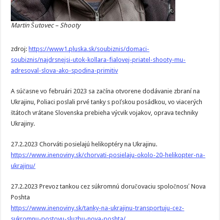
Martin Šutovec – Shooty
zdroj:
https://www1.pluska.sk/soubiznis/domaci-
soubiznis/najdrsnejsi-utok-kollara-fialovej-priatel-shooty-mu-
adresoval-slova-ako-spodina-primitiv
A súčasne vo februári 2023 sa začína otvorene dodávanie zbraní na
Ukrajinu, Poliaci poslali prvé tanky s poľskou posádkou, vo viacerých
štátoch vrátane Slovenska prebieha výcvik vojakov, oprava techniky
Ukrajiny.
27.2.2023 Chorváti posielajú helikoptéry na Ukrajinu.
https://www.inenoviny.sk/chorvati-posielaju-okolo-20-helikopter-na-
ukrajinu/
27.2.2023 Prevoz tankou cez súkromnú doručovaciu spoločnosť Nova
Poshta
https://www.inenoviny.sk/tanky-na-ukrajinu-transportuju-cez-
sukromnu-postovu-sluzbu-nova-poshta/