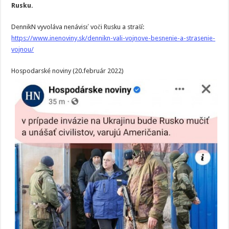
Rusku.
DennikN vyvoláva nenávisť voči Rusku a straší:
https://www.inenoviny.sk/dennikn-vali-vojnove-besnenie-a-strasenie-
vojnou/
Hospodarské noviny (20.február 2022)