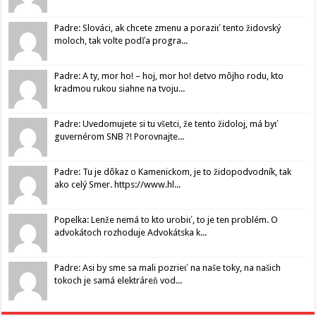
Padre: Slováci, ak chcete zmenu a poraziť tento židovský
moloch, tak volte podľa progra...
Padre: A ty, mor ho! – hoj, mor ho! detvo môjho rodu, kto
kradmou rukou siahne na tvoju...
Padre: Uvedomujete si tu všetci, že tento židoloj, má byť
guvernérom SNB ?! Porovnajte...
Padre: Tu je dôkaz o Kamenickom, je to židopodvodník, tak
ako celý Smer. https://www.hl...
Popelka: Lenže nemá to kto urobiť, to je ten problém. O
advokátoch rozhoduje Advokátska k...
Padre: Asi by sme sa mali pozrieť na naše toky, na našich
tokoch je samá elektráreň vod...