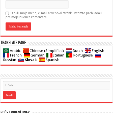
Uložiť moje meno, e-mail a webovú stránku v tomto prehliadači
pre moje budúce komentáre.
Translate page
Arabic
Chinese (Simplified)
Dutch
English
French
German
Italian
Portuguese
Slovak
Russian
Spanish