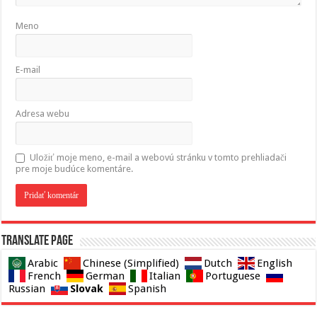
Meno
E-mail
Adresa webu
Uložiť moje meno, e-mail a webovú stránku v tomto prehliadači
pre moje budúce komentáre.
Translate page
Arabic
Chinese (Simplified)
Dutch
English
French
German
Italian
Portuguese
Slovak
Russian
Spanish