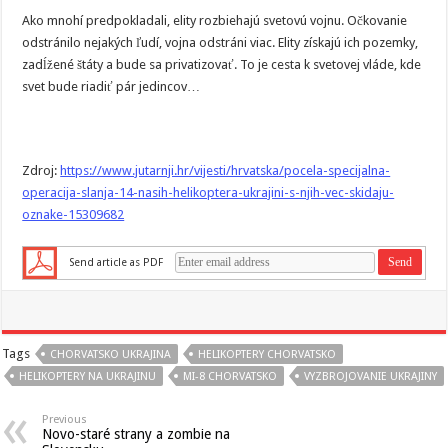
Ako mnohí predpokladali, elity rozbiehajú svetovú vojnu. Očkovanie
odstránilo nejakých ľudí, vojna odstráni viac. Elity získajú ich pozemky,
zadĺžené štáty a bude sa privatizovať. To je cesta k svetovej vláde, kde
svet bude riadiť pár jedincov…
Zdroj:
https://www.jutarnji.hr/vijesti/hrvatska/pocela-specijalna-
operacija-slanja-14-nasih-helikoptera-ukrajini-s-njih-vec-skidaju-
oznake-15309682
Send article as PDF
Tags
CHORVATSKO UKRAJINA
HELIKOPTERY CHORVATSKO
HELIKOPTERY NA UKRAJINU
MI-8 CHORVATSKO
VYZBROJOVANIE UKRAJINY
Previous
Novo-staré strany a zombie na