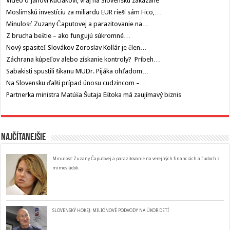
Video o Jánovi Kuciakovi, vraj na Slovensku zakázané
Moslimskú investíciu za miliardu EUR rieši sám Fico,…
Minulosť Zuzany Čaputovej a parazitovanie na…
Z brucha beštie – ako fungujú súkromné…
Nový spasiteľ Slovákov Zoroslav Kollár je člen…
Záchrana kúpeľov alebo získanie kontroly? Príbeh…
Sabakisti spustili šikanu MUDr. Pijáka ohľadom…
Na Slovensku ďalši prípad únosu cudzincom –…
Partnerka ministra Matúša Šutaja Eštoka má zaujímavý biznis
Najčítanejšie
Minulosť Zuzany Čaputovej a parazitovanie na verejných financiách a ľudoch z
mimovládok
SLOVENSKÝ HOKEJ: MILIÓNOVÉ PODVODY NA ÚKOR DETÍ