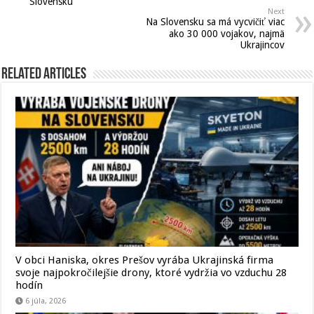
Slovensku
Next
Na Slovensku sa má vycvičiť viac
ako 30 000 vojakov, najmä
Ukrajincov
Related Articles
V obci Haniska, okres Prešov vyrába Ukrajinská firma
svoje najpokročilejšie drony, ktoré vydržia vo vzduchu 28
hodín
6 júla, 2026