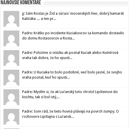
Najnovšie komentáre
jj: Sám Rostas je Žid a súčasť mocenských hier, dobrý kamarát
Kaliňáka .... a ten pr...
Padre: Krátko po incidente Kuciakovcov sa komando dostavilo
do domu Rostasovcov a Rosta...
Padre: Položme si otázku ak poznal Kuciak alebo Kušnírová
vraha tak dobre, že ho vpusti...
Padre: U Kuciaka to bolo podobné, veď bolo jasné, že svojho
vraha poznal, keď ho vpusti...
Padre: Myslím si, že ak Lučanský toto chrstol Lipšteinovi do
ksichtu, tak si bol istý,...
Padre: Som rád, že tieto hovná plávajú na povrch žumpy. O
rozhovore Lipštajna s Lučansk...