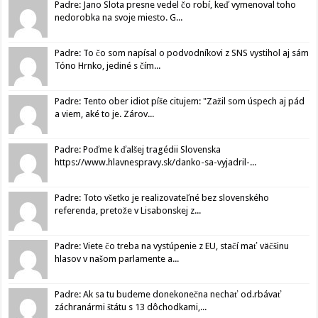
Padre: Jano Slota presne vedel čo robí, keď vymenoval toho
nedorobka na svoje miesto. G...
Padre: To čo som napísal o podvodníkovi z SNS vystihol aj sám
Tóno Hrnko, jediné s čím...
Padre: Tento ober idiot píše citujem: "Zažil som úspech aj pád
a viem, aké to je. Zárov...
Padre: Poďme k ďalšej tragédii Slovenska
https://www.hlavnespravy.sk/danko-sa-vyjadril-...
Padre: Toto všetko je realizovateľné bez slovenského
referenda, pretože v Lisabonskej z...
Padre: Viete čo treba na vystúpenie z EU, stačí mať väčšinu
hlasov v našom parlamente a...
Padre: Ak sa tu budeme donekonečna nechať od.rbávať
záchranármi štátu s 13 dôchodkami,...