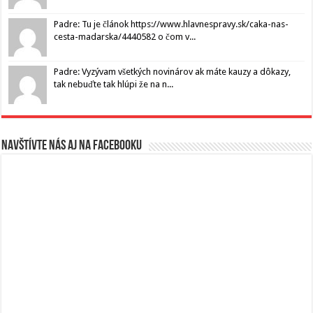
Padre: Tu je článok https://www.hlavnespravy.sk/caka-nas-
cesta-madarska/4440582 o čom v...
Padre: Vyzývam všetkých novinárov ak máte kauzy a dôkazy,
tak nebuďte tak hlúpi že na n...
Navštívte nás aj na Facebooku