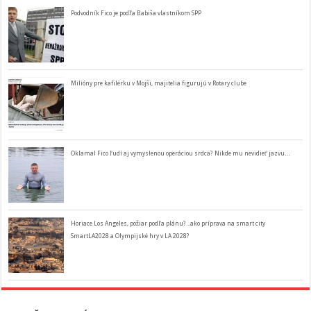
Podvodník Fico je podľa Babiša vlastníkom SPP
Milióny pre kafilérku v Mojši, majitelia figurujú v Rotary clube
Oklamal Fico ľudí aj vymyslenou operáciou srdca? Nikde mu nevidieť jazvu…
Horiace Los Angeles, požiar podľa plánu? ..ako príprava na smart city
SmartLA2028 a Olympijské hry v LA 2028?