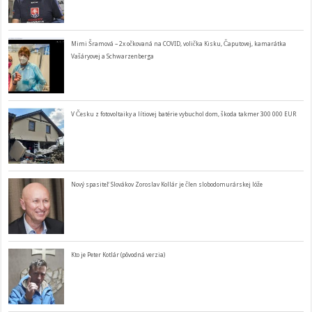
Mimi Šramová – 2x očkovaná na COVID, volička Kisku, Čaputovej, kamarátka
Vašáryovej a Schwarzenberga
V Česku z fotovoltaiky a lítiovej batérie vybuchol dom, škoda takmer 300 000 EUR
Nový spasiteľ Slovákov Zoroslav Kollár je člen slobodomurárskej lóže
Kto je Peter Kotlár (pôvodná verzia)