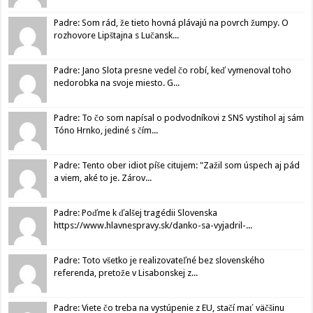
Padre: Som rád, že tieto hovná plávajú na povrch žumpy. O
rozhovore Lipštajna s Lučansk...
Padre: Jano Slota presne vedel čo robí, keď vymenoval toho
nedorobka na svoje miesto. G...
Padre: To čo som napísal o podvodníkovi z SNS vystihol aj sám
Tóno Hrnko, jediné s čím...
Padre: Tento ober idiot píše citujem: "Zažil som úspech aj pád
a viem, aké to je. Zárov...
Padre: Poďme k ďalšej tragédii Slovenska
https://www.hlavnespravy.sk/danko-sa-vyjadril-...
Padre: Toto všetko je realizovateľné bez slovenského
referenda, pretože v Lisabonskej z...
Padre: Viete čo treba na vystúpenie z EU, stačí mať väčšinu