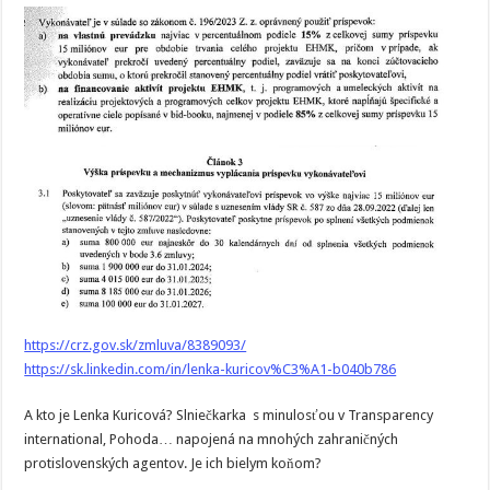
https://crz.gov.sk/zmluva/8389093/
https://sk.linkedin.com/in/lenka-kuricov%C3%A1-b040b786
A kto je Lenka Kuricová? Slniečkarka s minulosťou v Transparency
international, Pohoda… napojená na mnohých zahraničných
protislovenských agentov. Je ich bielym koňom?