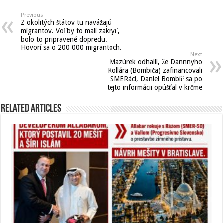
Previous
Z okolitých štátov tu navážajú
migrantov. Voľby to mali zakryť,
bolo to pripravené dopredu.
Hovorí sa o 200 000 migrantoch.
Next
Mazúrek odhalil, že Dannnyho
Kollára (Bombiča) zafinancovali
SMERáci, Daniel Bombič sa po
tejto informácii opúšťal v krčme
Related Articles