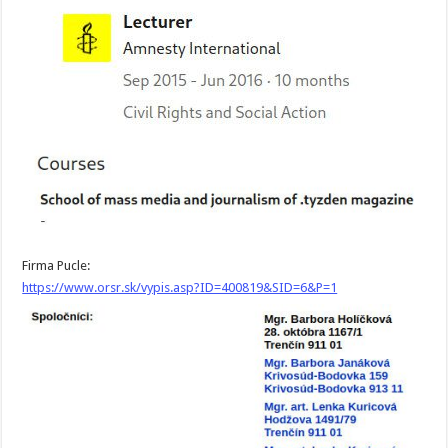
Firma Pucle:
https://www.orsr.sk/vypis.asp?ID=400819&SID=6&P=1