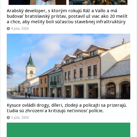
Arabský developer, s ktorým rokujú Ráž a Vallo a má
budovať bratislavský prístav, postavil už viac ako 20 mešít
a chce, aby mešity boli súčasťou stavebnej infraštruktúry
4 júla, 2026
Kysuce ovládli drogy, díleri, zlodeji a policajti sa prizerajú.
Ľudia sú zhrození a kritizujú nečinnosť polície.
3 júla, 2026