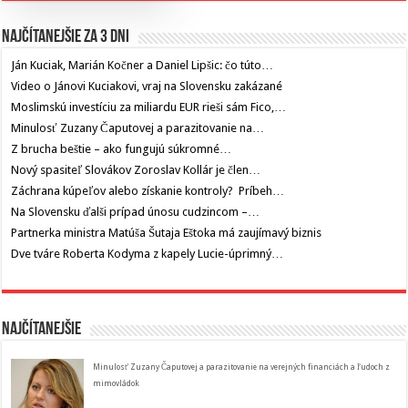
Najčítanejšie za 3 dni
Ján Kuciak, Marián Kočner a Daniel Lipšic: čo túto…
Video o Jánovi Kuciakovi, vraj na Slovensku zakázané
Moslimskú investíciu za miliardu EUR rieši sám Fico,…
Minulosť Zuzany Čaputovej a parazitovanie na…
Z brucha beštie – ako fungujú súkromné…
Nový spasiteľ Slovákov Zoroslav Kollár je člen…
Záchrana kúpeľov alebo získanie kontroly? Príbeh…
Na Slovensku ďalši prípad únosu cudzincom –…
Partnerka ministra Matúša Šutaja Eštoka má zaujímavý biznis
Dve tváre Roberta Kodyma z kapely Lucie-úprimný…
Najčítanejšie
Minulosť Zuzany Čaputovej a parazitovanie na verejných financiách a ľudoch z
mimovládok