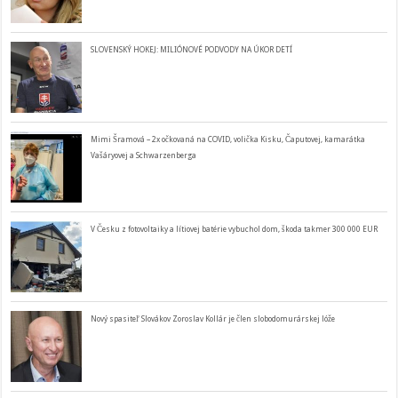
SLOVENSKÝ HOKEJ: MILIÓNOVÉ PODVODY NA ÚKOR DETÍ
Mimi Šramová – 2x očkovaná na COVID, volička Kisku, Čaputovej, kamarátka
Vašáryovej a Schwarzenberga
V Česku z fotovoltaiky a lítiovej batérie vybuchol dom, škoda takmer 300 000 EUR
Nový spasiteľ Slovákov Zoroslav Kollár je člen slobodomurárskej lóže