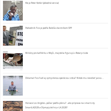
Kto je Peter Kotlár (pôvodná verzia)
Podvodník Fico je podľa Babiša vlastníkom SPP
Milióny pre kafilérku v Mojši, majitelia figurujú v Rotary clube
Oklamal Fico ľudí aj vymyslenou operáciou srdca? Nikde mu nevidieť jazvu…
Horiace Los Angeles, požiar podľa plánu? ..ako príprava na smart city
SmartLA2028 a Olympijské hry v LA 2028?