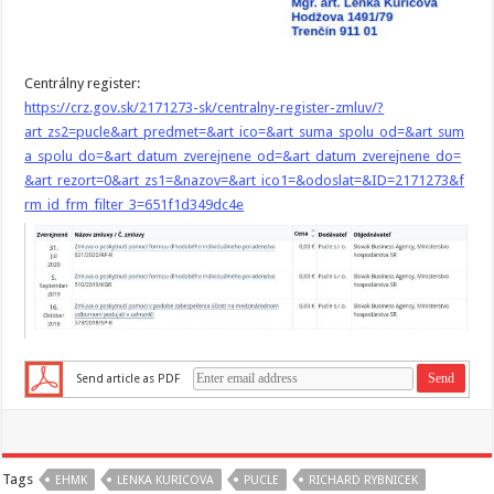
Centrálny register:
https://crz.gov.sk/2171273-sk/centralny-register-zmluv/?
art_zs2=pucle&art_predmet=&art_ico=&art_suma_spolu_od=&art_sum
a_spolu_do=&art_datum_zverejnene_od=&art_datum_zverejnene_do=
&art_rezort=0&art_zs1=&nazov=&art_ico1=&odoslat=&ID=2171273&f
rm_id_frm_filter_3=651f1d349dc4e
Send article as PDF
Tags
EHMK
LENKA KURICOVA
PUCLE
RICHARD RYBNICEK