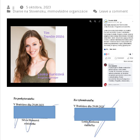
jj
5 októbra, 2023
Dianie na Slovensku
,
mimovládne organizácie
Leave a comment