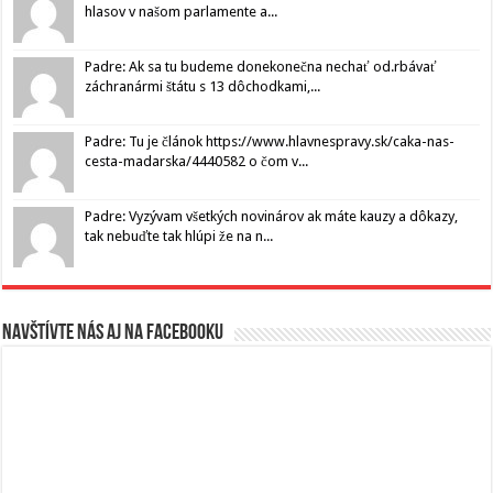
hlasov v našom parlamente a...
Padre: Ak sa tu budeme donekonečna nechať od.rbávať
záchranármi štátu s 13 dôchodkami,...
Padre: Tu je článok https://www.hlavnespravy.sk/caka-nas-
cesta-madarska/4440582 o čom v...
Padre: Vyzývam všetkých novinárov ak máte kauzy a dôkazy,
tak nebuďte tak hlúpi že na n...
Navštívte nás aj na Facebooku