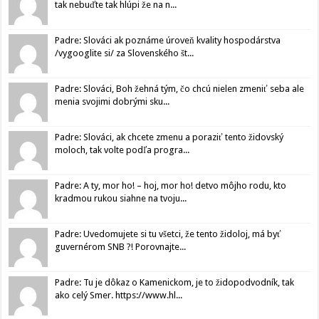
tak nebuďte tak hlúpi že na n...
Padre: Slováci ak poznáme úroveň kvality hospodárstva
/vygooglite si/ za Slovenského št...
Padre: Slováci, Boh žehná tým, čo chcú nielen zmeniť seba ale
menia svojimi dobrými sku...
Padre: Slováci, ak chcete zmenu a poraziť tento židovský
moloch, tak volte podľa progra...
Padre: A ty, mor ho! – hoj, mor ho! detvo môjho rodu, kto
kradmou rukou siahne na tvoju...
Padre: Uvedomujete si tu všetci, že tento židoloj, má byť
guvernérom SNB ?! Porovnajte...
Padre: Tu je dôkaz o Kamenickom, je to židopodvodník, tak
ako celý Smer. https://www.hl...