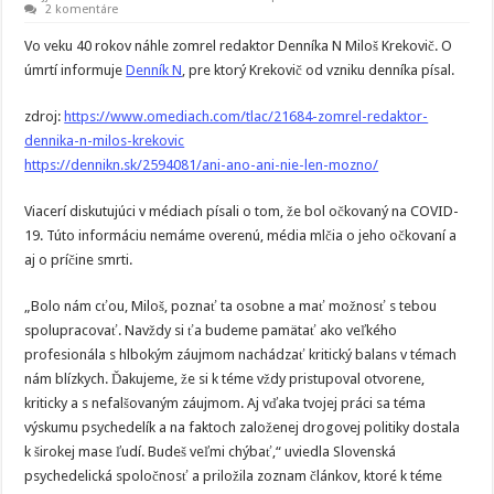
2 komentáre
Vo veku 40 rokov náhle zomrel redaktor Denníka N Miloš Krekovič. O
úmrtí informuje
Denník N
, pre ktorý Krekovič od vzniku denníka písal.
zdroj:
https://www.omediach.com/tlac/21684-zomrel-redaktor-
dennika-n-milos-krekovic
https://dennikn.sk/2594081/ani-ano-ani-nie-len-mozno/
Viacerí diskutujúci v médiach písali o tom, že bol očkovaný na COVID-
19. Túto informáciu nemáme overenú, média mlčia o jeho očkovaní a
aj o príčine smrti.
„Bolo nám cťou, Miloš, poznať ta osobne a mať možnosť s tebou
spolupracovať. Navždy si ťa budeme pamätať ako veľkého
profesionála s hlbokým záujmom nachádzať kritický balans v témach
nám blízkych. Ďakujeme, že si k téme vždy pristupoval otvorene,
kriticky a s nefalšovaným záujmom. Aj vďaka tvojej práci sa téma
výskumu psychedelík a na faktoch založenej drogovej politiky dostala
k širokej mase ľudí. Budeš veľmi chýbať,“ uviedla Slovenská
psychedelická spoločnosť a priložila zoznam článkov, ktoré k téme