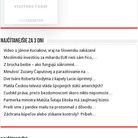
VISITORS TODAY
Najčítanejšie za 3 dni
Video o Jánovi Kuciakovi, vraj na Slovensku zakázané
Moslimskú investíciu za miliardu EUR rieši sám Fico,…
Z brucha beštie – ako fungujú súkromné…
Minulosť Zuzany Čaputovej a parazitovanie na…
Dve tváre Roberta Kodyma z kapely Lucie-úprimný…
Platila Českou televizi vláda Spojených států amerických?
Ľudské práva, prečo bezdomovcom skoro nikto nepomože…
Partnerka ministra Matúša Šutaja Eštoka má zaujímavý biznis
Prešli sme z yandex mailu na protonmail z dôvodu…
Záchrana kúpeľov alebo získanie kontroly? Príbeh…