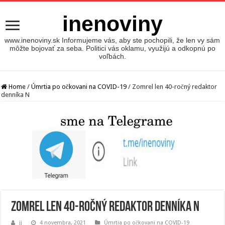
inenoviny
www.inenoviny.sk Informujeme vás, aby ste pochopili, že len vy sám
môžte bojovať za seba. Politici vás oklamu, využijú a odkopnú po
voľbách.
Home
/
Úmrtia po očkovani na COVID-19
/
Zomrel len 40-ročný redaktor
denníka N
Zomrel len 40-ročný redaktor denníka N
jj
4 novembra, 2021
Úmrtia po očkovani na COVID-19