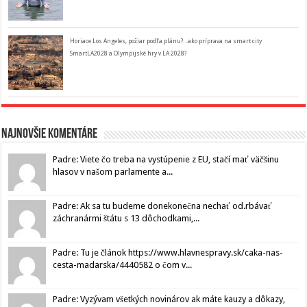
Horiace Los Angeles, požiar podľa plánu? ..ako príprava na smart city
SmartLA2028 a Olympijské hry v LA 2028?
Najnovšie komentáre
Padre: Viete čo treba na vystúpenie z EU, stačí mať väčšinu
hlasov v našom parlamente a...
Padre: Ak sa tu budeme donekonečna nechať od.rbávať
záchranármi štátu s 13 dôchodkami,...
Padre: Tu je článok https://www.hlavnespravy.sk/caka-nas-
cesta-madarska/4440582 o čom v...
Padre: Vyzývam všetkých novinárov ak máte kauzy a dôkazy,