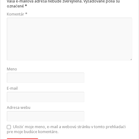
Vaša e-mailová adresa nebude zverejnená.
Vyžadované polia sú
označené
*
Komentár
*
Meno
E-mail
Adresa webu
Uložiť moje meno, e-mail a webovú stránku v tomto prehliadači
pre moje budúce komentáre.