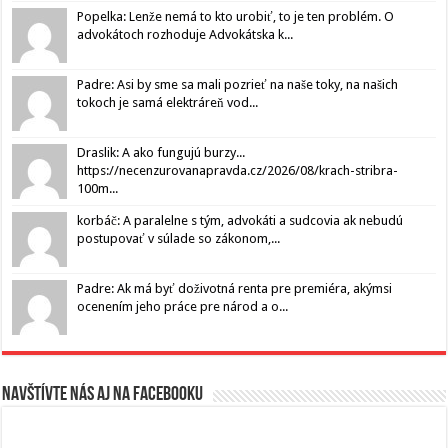
Popelka: Lenže nemá to kto urobiť, to je ten problém. O
advokátoch rozhoduje Advokátska k...
Padre: Asi by sme sa mali pozrieť na naše toky, na našich
tokoch je samá elektráreň vod...
Draslik: A ako fungujú burzy...
https://necenzurovanapravda.cz/2026/08/krach-stribra-
100m...
korbáč: A paralelne s tým, advokáti a sudcovia ak nebudú
postupovať v súlade so zákonom,...
Padre: Ak má byť doživotná renta pre premiéra, akýmsi
ocenením jeho práce pre národ a o...
Navštívte nás aj na Facebooku