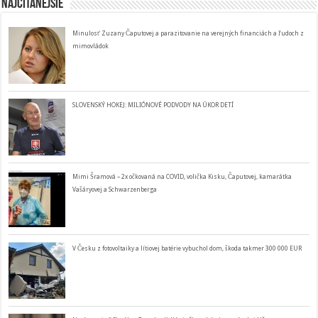
Najčítanejšie
Minulosť Zuzany Čaputovej a parazitovanie na verejných financiách a ľudoch z
mimovládok
SLOVENSKÝ HOKEJ: MILIÓNOVÉ PODVODY NA ÚKOR DETÍ
Mimi Šramová – 2x očkovaná na COVID, volička Kisku, Čaputovej, kamarátka
Vašáryovej a Schwarzenberga
V Česku z fotovoltaiky a lítiovej batérie vybuchol dom, škoda takmer 300 000 EUR