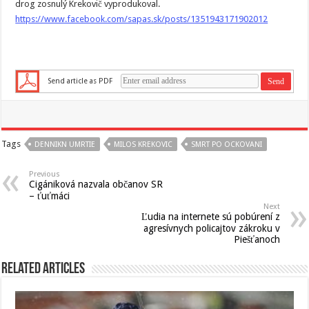
drog zosnulý Krekovič vyprodukoval.
https://www.facebook.com/sapas.sk/posts/1351943171902012
Send article as PDF
Tags
DENNIKN UMRTIE
MILOS KREKOVIC
SMRT PO OCKOVANI
Previous
Cigániková nazvala občanov SR
– ťuťmáci
Next
Ľudia na internete sú pobúrení z
agresívnych policajtov zákroku v
Piešťanoch
Related Articles