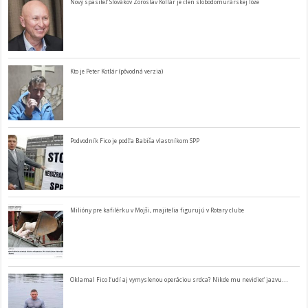
Nový spasiteľ Slovákov Zoroslav Kollár je člen slobodomurárskej lóže
Kto je Peter Kotlár (pôvodná verzia)
Podvodník Fico je podľa Babiša vlastníkom SPP
Milióny pre kafilérku v Mojši, majitelia figurujú v Rotary clube
Oklamal Fico ľudí aj vymyslenou operáciou srdca? Nikde mu nevidieť jazvu…