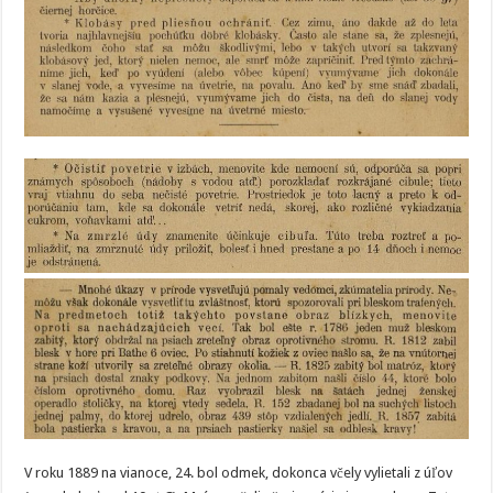
V roku 1889 na vianoce, 24. bol odmek, dokonca včely vylietali z úľov