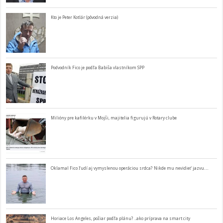
Kto je Peter Kotlár (pôvodná verzia)
Podvodník Fico je podľa Babiša vlastníkom SPP
Milióny pre kafilérku v Mojši, majitelia figurujú v Rotary clube
Oklamal Fico ľudí aj vymyslenou operáciou srdca? Nikde mu nevidieť jazvu…
Horiace Los Angeles, požiar podľa plánu? ..ako príprava na smart city