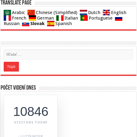
Translate page
Arabic
Chinese (Simplified)
Dutch
English
French
German
Italian
Portuguese
Slovak
Russian
Spanish
Počet videní dnes
10846
VISITORS TODAY