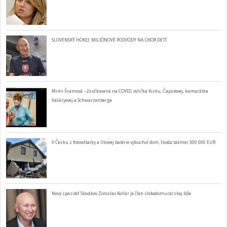
SLOVENSKÝ HOKEJ: MILIÓNOVÉ PODVODY NA ÚKOR DETÍ
Mimi Šramová – 2x očkovaná na COVID, volička Kisku, Čaputovej, kamarátka
Vašáryovej a Schwarzenberga
V Česku z fotovoltaiky a lítiovej batérie vybuchol dom, škoda takmer 300 000 EUR
Nový spasiteľ Slovákov Zoroslav Kollár je člen slobodomurárskej lóže