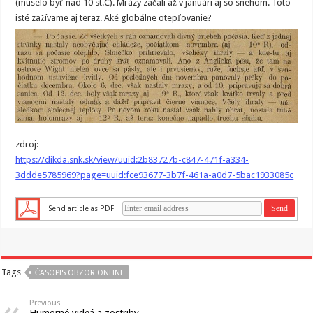
(muselo byť nad 10 st.C). Mrázy začali až v januári aj so snehom. Toto
isté zažívame aj teraz. Aké globálne otepľovanie?
zdroj:
https://dikda.snk.sk/view/uuid:2b83727b-c847-471f-a334-
3ddde5785969?page=uuid:fce93677-3b7f-461a-a0d7-5bac1933085c
Send article as PDF
Tags
ČASOPIS OBZOR ONLINE
Previous
Humorné videá a zostrihy