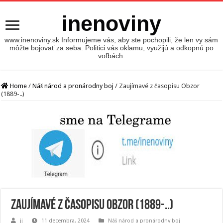
inenoviny
www.inenoviny.sk Informujeme vás, aby ste pochopili, že len vy sám
môžte bojovať za seba. Politici vás oklamu, využijú a odkopnú po
voľbách.
Home
/
Náš národ a pronárodny boj
/
Zaujímavé z časopisu Obzor
(1889-..)
Zaujímavé z časopisu Obzor (1889-..)
jj
11 decembra, 2024
Náš národ a pronárodny boj