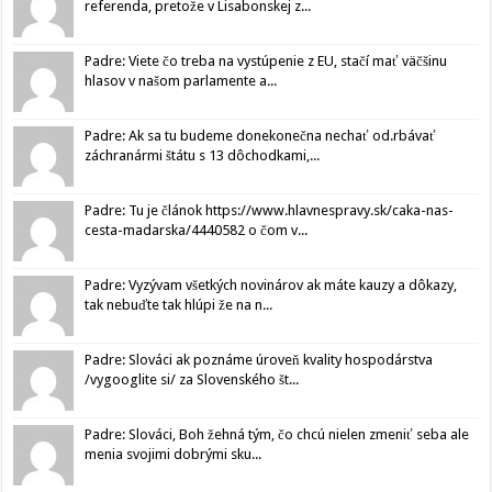
referenda, pretože v Lisabonskej z...
Padre: Viete čo treba na vystúpenie z EU, stačí mať väčšinu
hlasov v našom parlamente a...
Padre: Ak sa tu budeme donekonečna nechať od.rbávať
záchranármi štátu s 13 dôchodkami,...
Padre: Tu je článok https://www.hlavnespravy.sk/caka-nas-
cesta-madarska/4440582 o čom v...
Padre: Vyzývam všetkých novinárov ak máte kauzy a dôkazy,
tak nebuďte tak hlúpi že na n...
Padre: Slováci ak poznáme úroveň kvality hospodárstva
/vygooglite si/ za Slovenského št...
Padre: Slováci, Boh žehná tým, čo chcú nielen zmeniť seba ale
menia svojimi dobrými sku...