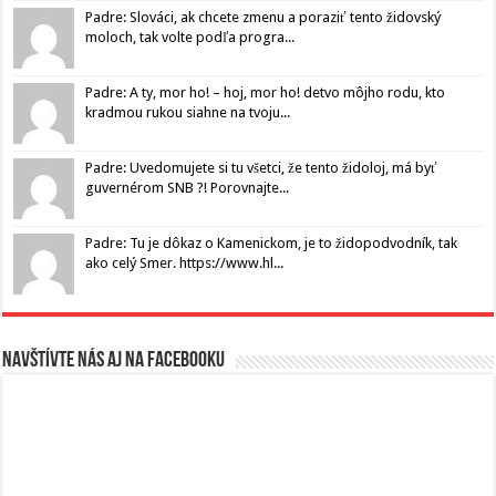
Padre: Slováci, ak chcete zmenu a poraziť tento židovský
moloch, tak volte podľa progra...
Padre: A ty, mor ho! – hoj, mor ho! detvo môjho rodu, kto
kradmou rukou siahne na tvoju...
Padre: Uvedomujete si tu všetci, že tento židoloj, má byť
guvernérom SNB ?! Porovnajte...
Padre: Tu je dôkaz o Kamenickom, je to židopodvodník, tak
ako celý Smer. https://www.hl...
Navštívte nás aj na Facebooku