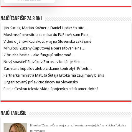
Najčítanejšie za 3 dni
Ján Kuciak, Marián Kočner a Daniel Lipšic: čo túto…
Moslimskú investíciu za miliardu EUR rieši sám Fico,…
Video o Jánovi Kuciakovi, vraj na Slovensku zakázané
Minulosť Zuzany Čaputovej a parazitovanie na…
Z brucha beštie – ako fungujú súkromné…
Nový spasiteľ Slovákov Zoroslav Kollár je člen…
Záchrana kúpeľov alebo získanie kontroly? Príbeh…
Partnerka ministra Matúša Šutaja Eštoka má zaujímavý biznis
Organizovaný prílev cudzincov na Slovensko
Platila Českou televizi vláda Spojených států amerických?
Najčítanejšie
Minulosť Zuzany Čaputovej a parazitovanie na verejných financiách a ľudoch z
mimovládok