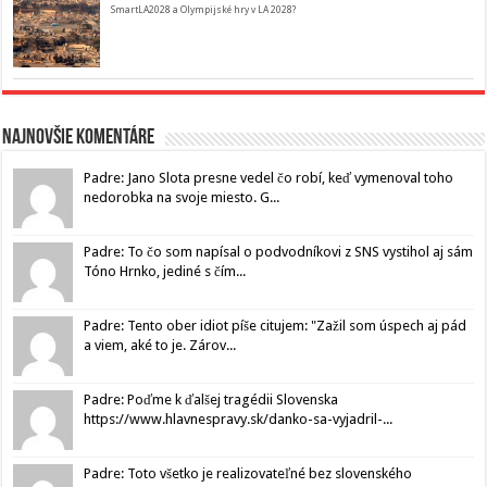
SmartLA2028 a Olympijské hry v LA 2028?
Najnovšie komentáre
Padre: Jano Slota presne vedel čo robí, keď vymenoval toho
nedorobka na svoje miesto. G...
Padre: To čo som napísal o podvodníkovi z SNS vystihol aj sám
Tóno Hrnko, jediné s čím...
Padre: Tento ober idiot píše citujem: "Zažil som úspech aj pád
a viem, aké to je. Zárov...
Padre: Poďme k ďalšej tragédii Slovenska
https://www.hlavnespravy.sk/danko-sa-vyjadril-...
Padre: Toto všetko je realizovateľné bez slovenského