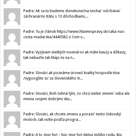
Padre: Ak sa tu budeme donekonečna nechať od.rbávať
záchranármi štátu s 13 dôchodkami,...
Padre: Tu je článok https://www.hlavnespravy.sk/caka-nas-
cesta-madarska/4440582 o čom v...
Padre: Vyzývam všetkých novinárov ak máte kauzy a dôkazy,
tak nebuďte tak hlúpi že na n...
Padre: Slováci ak poznáme úroveň kvality hospodárstva
/vygooglite si/ za Slovenského št...
Padre: Slováci, Boh žehná tým, čo chcú nielen zmeniť seba ale
menia svojimi dobrými sku...
Padre: Slováci, ak chcete zmenu a poraziť tento židovský
moloch, tak volte podľa progra...
Padre: A ty, mor ho! – hoj, mor ho! detvo môjho rodu, kto