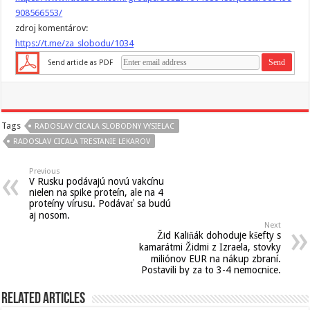
908566553/
zdroj komentárov:
https://t.me/za_slobodu/1034
Send article as PDF
Tags
RADOSLAV CICALA SLOBODNY VYSIELAC
RADOSLAV CICALA TRESTANIE LEKAROV
Previous
V Rusku podávajú novú vakcínu
nielen na spike proteín, ale na 4
proteíny vírusu. Podávať sa budú
aj nosom.
Next
Žid Kaliňák dohoduje kšefty s
kamarátmi Židmi z Izraela, stovky
miliónov EUR na nákup zbraní.
Postavili by za to 3-4 nemocnice.
Related Articles