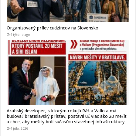
Organizovaný prílev cudzincov na Slovensko
4 týždne ago
Arabský developer, s ktorým rokujú Ráž a Vallo a má
budovať bratislavský prístav, postavil už viac ako 20 mešít
a chce, aby mešity boli súčasťou stavebnej infraštruktúry
4 júla, 2026