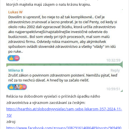
ktorých majitelia majú záujem o našu krásnu krajinu.
Relácia na slobodnom vysielači o príčinách úpadku nášho
zdravotníctva a výraznom zaostávaní za českým:
https://hearthis.at/slobodnyvysielac/sam-sebe-lekarom-357-2024-11-
10/
zdroj:
https://www.facebook.com/groups/308291614686489/posts/969490