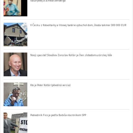
Vašáryovej a Schwarzenberga
V Česku z fotovoltaiky a lítiovej batérie vybuchol dom, škoda takmer 300 000 EUR
Nový spasiteľ Slovákov Zoroslav Kollár je člen slobodomurárskej lóže
Kto je Peter Kotlár (pôvodná verzia)
Podvodník Fico je podľa Babiša vlastníkom SPP