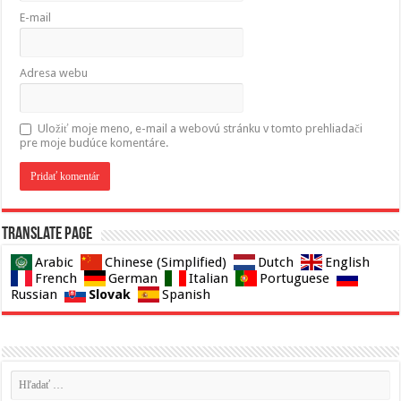
E-mail
Adresa webu
Uložiť moje meno, e-mail a webovú stránku v tomto prehliadači
pre moje budúce komentáre.
Translate page
Arabic
Chinese (Simplified)
Dutch
English
French
German
Italian
Portuguese
Slovak
Russian
Spanish