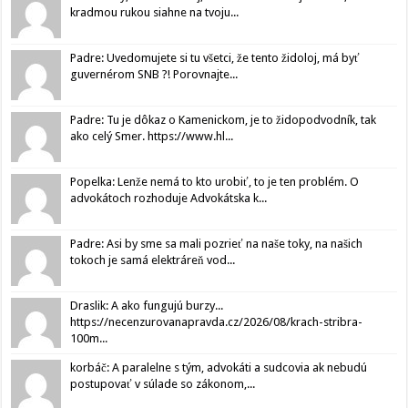
kradmou rukou siahne na tvoju...
Padre: Uvedomujete si tu všetci, že tento židoloj, má byť
guvernérom SNB ?! Porovnajte...
Padre: Tu je dôkaz o Kamenickom, je to židopodvodník, tak
ako celý Smer. https://www.hl...
Popelka: Lenže nemá to kto urobiť, to je ten problém. O
advokátoch rozhoduje Advokátska k...
Padre: Asi by sme sa mali pozrieť na naše toky, na našich
tokoch je samá elektráreň vod...
Draslik: A ako fungujú burzy...
https://necenzurovanapravda.cz/2026/08/krach-stribra-
100m...
korbáč: A paralelne s tým, advokáti a sudcovia ak nebudú
postupovať v súlade so zákonom,...