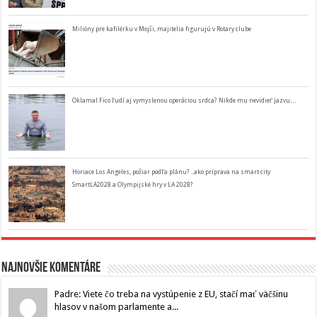
Milióny pre kafilérku v Mojši, majitelia figurujú v Rotary clube
Oklamal Fico ľudí aj vymyslenou operáciou srdca? Nikde mu nevidieť jazvu…
Horiace Los Angeles, požiar podľa plánu? ..ako príprava na smart city
SmartLA2028 a Olympijské hry v LA 2028?
Najnovšie komentáre
Padre: Viete čo treba na vystúpenie z EU, stačí mať väčšinu
hlasov v našom parlamente a...