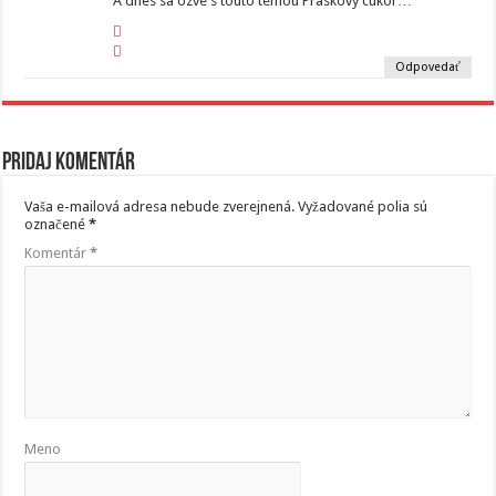
A dnes sa ozve s touto temou Praskovy cukor…
Odpovedať
Pridaj komentár
Vaša e-mailová adresa nebude zverejnená.
Vyžadované polia sú
označené
*
Komentár
*
Meno