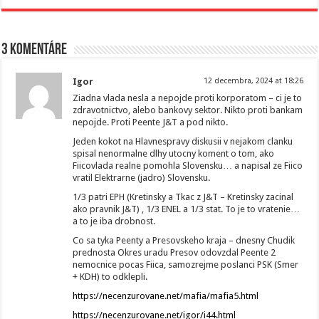
3 komentáre
Igor
12 decembra, 2024 at 18:26
Ziadna vlada nesla a nepojde proti korporatom – ci je to
zdravotnictvo, alebo bankovy sektor. Nikto proti bankam
nepojde. Proti Peente J&T a pod nikto.
Jeden kokot na Hlavnespravy diskusii v nejakom clanku
spisal nenormalne dlhy utocny koment o tom, ako
Fiicovlada realne pomohla Slovensku… a napisal ze Fiico
vratil Elektrarne (jadro) Slovensku.
1/3 patri EPH (Kretinsky a Tkac z J&T – Kretinsky zacinal
ako pravnik J&T) , 1/3 ENEL a 1/3 stat. To je to vratenie…
a to je iba drobnost.
Co sa tyka Peenty a Presovskeho kraja – dnesny Chudik
prednosta Okres uradu Presov odovzdal Peente 2
nemocnice pocas Fiica, samozrejme poslanci PSK (Smer
+ KDH) to odklepli.
https://necenzurovane.net/mafia/mafia5.html
https://necenzurovane.net/igor/i44.html