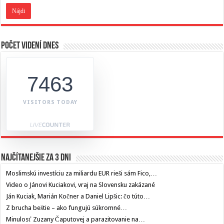
Počet videní dnes
7463
VISITORS TODAY
Najčítanejšie za 3 dni
Moslimskú investíciu za miliardu EUR rieši sám Fico,…
Video o Jánovi Kuciakovi, vraj na Slovensku zakázané
Ján Kuciak, Marián Kočner a Daniel Lipšic: čo túto…
Z brucha beštie – ako fungujú súkromné…
Minulosť Zuzany Čaputovej a parazitovanie na…