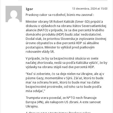
Igor
13 decembra, 2024 at 15:03
Praskovy cukor sa rozbehol, biznis mu zavonal :
Minister obrany SR Robert Kaliňák (Smer-SD) pripúšťa
diskusiu o výdavkoch na obranu štátov Severoatlantickej
aliancie (NATO) v prípade, že sa dve percentá hrubého
domáceho produktu (HDP) budú zdať nedostatočné.
Dodal však, že prioritou Slovenska je zvyšovanie životnej
úrovne obyvateľov a dve percentá HDP sú aktuálne
postačujúce. Minister to vyhlásil pred piatkovým
rokovaním vlády SR.
V prípade, že by sa bezpečnostná situácia vo svete
naďalej zhoršovala, nedá sa podľa Kaliňáka vylúčiť, že by
výdavky na obranu stúpli nad dve percentá HDP.
“Keď si zoberiete, čo sa deje nielen na Ukrajine, ale aj v
pásme Gazy, momentálne v Sýrii. Záťaž, ktorú to bude
mať na ochranu hraníc, ktorú to bude mať na ďalšie
bezpečnostné prostredie, od toho sa to bude podľa
mňa odvíjať,”
Trumpeta vcera povedal, ze N*TO nech financuje
Europa (4%), ale nakupom US zbrani. A este sanovat
Ukrajinu.