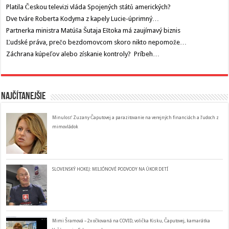
Platila Českou televizi vláda Spojených států amerických?
Dve tváre Roberta Kodyma z kapely Lucie-úprimný…
Partnerka ministra Matúša Šutaja Eštoka má zaujímavý biznis
Ľudské práva, prečo bezdomovcom skoro nikto nepomože…
Záchrana kúpeľov alebo získanie kontroly? Príbeh…
Najčítanejšie
Minulosť Zuzany Čaputovej a parazitovanie na verejných financiách a ľudoch z
mimovládok
SLOVENSKÝ HOKEJ: MILIÓNOVÉ PODVODY NA ÚKOR DETÍ
Mimi Šramová – 2x očkovaná na COVID, volička Kisku, Čaputovej, kamarátka