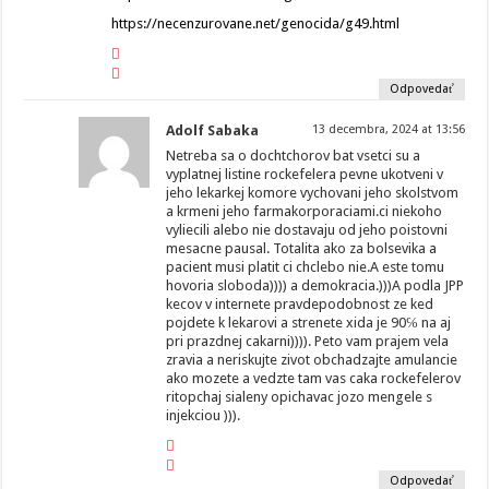
https://necenzurovane.net/genocida/g49.html
Odpovedať
Adolf Sabaka
13 decembra, 2024 at 13:56
Netreba sa o dochtchorov bat vsetci su a
vyplatnej listine rockefelera pevne ukotveni v
jeho lekarkej komore vychovani jeho skolstvom
a krmeni jeho farmakorporaciami.ci niekoho
vyliecili alebo nie dostavaju od jeho poistovni
mesacne pausal. Totalita ako za bolsevika a
pacient musi platit ci chclebo nie.A este tomu
hovoria sloboda)))) a demokracia.)))A podla JPP
kecov v internete pravdepodobnost ze ked
pojdete k lekarovi a strenete xida je 90℅ na aj
pri prazdnej cakarni)))). Peto vam prajem vela
zravia a neriskujte zivot obchadzajte amulancie
ako mozete a vedzte tam vas caka rockefelerov
ritopchaj sialeny opichavac jozo mengele s
injekciou ))).
Odpovedať