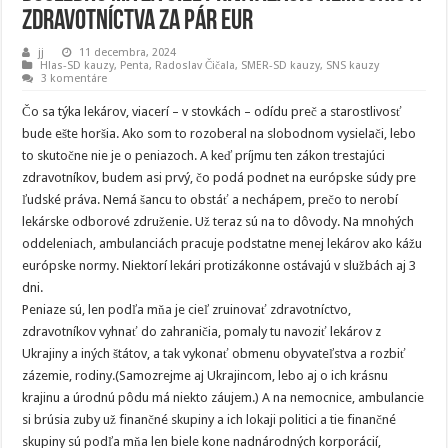
zdravotníctva za pár EUR
jj
11 decembra, 2024
Hlas-SD kauzy
,
Penta
,
Radoslav Čičala
,
SMER-SD kauzy
,
SNS kauzy
3 komentáre
Čo sa týka lekárov, viacerí – v stovkách – odídu preč a starostlivosť
bude ešte horšia. Ako som to rozoberal na slobodnom vysielači, lebo
to skutočne nie je o peniazoch. A keď príjmu ten zákon trestajúci
zdravotníkov, budem asi prvý, čo podá podnet na európske súdy pre
ľudské práva. Nemá šancu to obstáť a nechápem, prečo to nerobí
lekárske odborové združenie. Už teraz sú na to dôvody. Na mnohých
oddeleniach, ambulanciách pracuje podstatne menej lekárov ako kážu
európske normy. Niektorí lekári protizákonne ostávajú v službách aj 3
dni.
Peniaze sú, len podľa mňa je cieľ zruinovať zdravotníctvo,
zdravotníkov vyhnať do zahraničia, pomaly tu navoziť lekárov z
Ukrajiny a iných štátov, a tak vykonať obmenu obyvateľstva a rozbiť
zázemie, rodiny.(Samozrejme aj Ukrajincom, lebo aj o ich krásnu
krajinu a úrodnú pôdu má niekto záujem.) A na nemocnice, ambulancie
si brúsia zuby už finančné skupiny a ich lokaji politici a tie finančné
skupiny sú podľa mňa len biele kone nadnárodných korporácií,