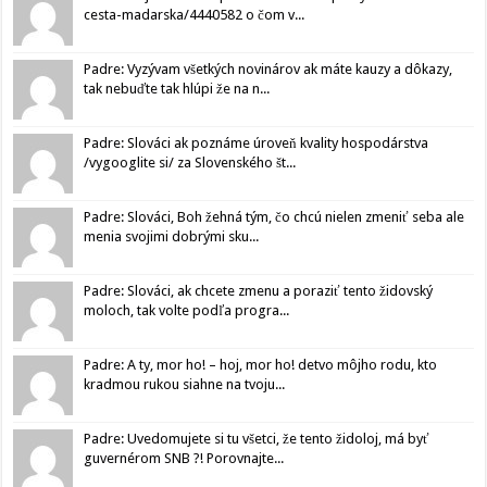
cesta-madarska/4440582 o čom v...
Padre: Vyzývam všetkých novinárov ak máte kauzy a dôkazy,
tak nebuďte tak hlúpi že na n...
Padre: Slováci ak poznáme úroveň kvality hospodárstva
/vygooglite si/ za Slovenského št...
Padre: Slováci, Boh žehná tým, čo chcú nielen zmeniť seba ale
menia svojimi dobrými sku...
Padre: Slováci, ak chcete zmenu a poraziť tento židovský
moloch, tak volte podľa progra...
Padre: A ty, mor ho! – hoj, mor ho! detvo môjho rodu, kto
kradmou rukou siahne na tvoju...
Padre: Uvedomujete si tu všetci, že tento židoloj, má byť
guvernérom SNB ?! Porovnajte...