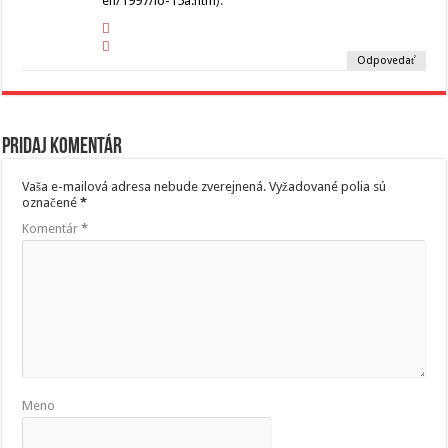
en/1997/lo-15a.htm
).
Odpovedať
Pridaj komentár
Vaša e-mailová adresa nebude zverejnená.
Vyžadované polia sú
označené
*
Komentár
*
Meno