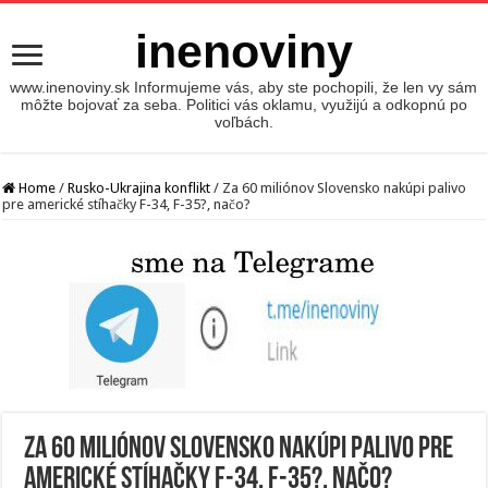
inenoviny
www.inenoviny.sk Informujeme vás, aby ste pochopili, že len vy sám
môžte bojovať za seba. Politici vás oklamu, využijú a odkopnú po
voľbách.
Home
/
Rusko-Ukrajina konflikt
/
Za 60 miliónov Slovensko nakúpi palivo
pre americké stíhačky F-34, F-35?, načo?
Za 60 miliónov Slovensko nakúpi palivo pre
americké stíhačky F-34, F-35?, načo?