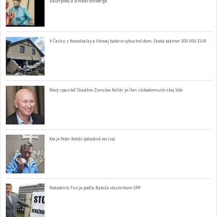
Vašáryovej a Schwarzenberga
V Česku z fotovoltaiky a lítiovej batérie vybuchol dom, škoda takmer 300 000 EUR
Nový spasiteľ Slovákov Zoroslav Kollár je člen slobodomurárskej lóže
Kto je Peter Kotlár (pôvodná verzia)
Podvodník Fico je podľa Babiša vlastníkom SPP