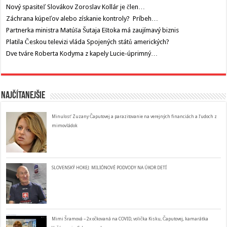
Nový spasiteľ Slovákov Zoroslav Kollár je člen…
Záchrana kúpeľov alebo získanie kontroly? Príbeh…
Partnerka ministra Matúša Šutaja Eštoka má zaujímavý biznis
Platila Českou televizi vláda Spojených států amerických?
Dve tváre Roberta Kodyma z kapely Lucie-úprimný…
Najčítanejšie
Minulosť Zuzany Čaputovej a parazitovanie na verejných financiách a ľudoch z
mimovládok
SLOVENSKÝ HOKEJ: MILIÓNOVÉ PODVODY NA ÚKOR DETÍ
Mimi Šramová – 2x očkovaná na COVID, volička Kisku, Čaputovej, kamarátka