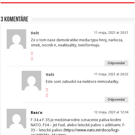
3 komentáre
Volt
11 mája, 2023 at 20:31
Ze o tom nase demokratike media typu hnoj, narkoza,
smeti, nocnik n, neaktuality, neinformuju.
Odpovedať
Volt
11 mája, 2023 at 20:32
Este som zabudol na niektore mimovladky.
Odpovedať
Rasťo
12 mája, 2023 at 12:34
F-34 a F-35 je medzinarodne oznacenie paliva kodmi
NATO. F34 – Jet Fuel, alebo letecké palivo s aditívami. F-
35 – letecké palivo (
https://www.nato.int/docu/logi-