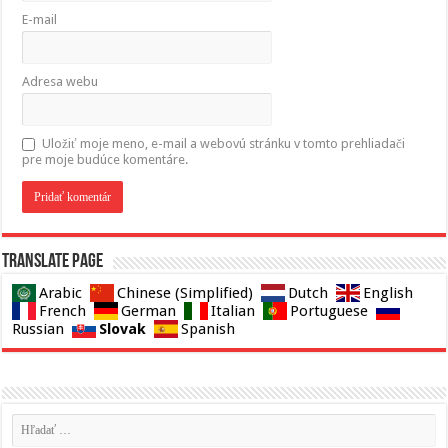
E-mail
Adresa webu
Uložiť moje meno, e-mail a webovú stránku v tomto prehliadači
pre moje budúce komentáre.
Translate page
Arabic
Chinese (Simplified)
Dutch
English
French
German
Italian
Portuguese
Slovak
Russian
Spanish