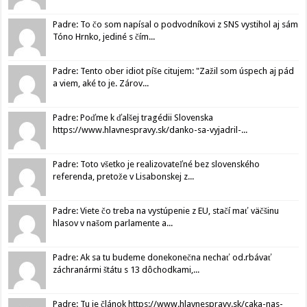
Padre: To čo som napísal o podvodníkovi z SNS vystihol aj sám
Tóno Hrnko, jediné s čím...
Padre: Tento ober idiot píše citujem: "Zažil som úspech aj pád
a viem, aké to je. Zárov...
Padre: Poďme k ďalšej tragédii Slovenska
https://www.hlavnespravy.sk/danko-sa-vyjadril-...
Padre: Toto všetko je realizovateľné bez slovenského
referenda, pretože v Lisabonskej z...
Padre: Viete čo treba na vystúpenie z EU, stačí mať väčšinu
hlasov v našom parlamente a...
Padre: Ak sa tu budeme donekonečna nechať od.rbávať
záchranármi štátu s 13 dôchodkami,...
Padre: Tu je článok https://www.hlavnespravy.sk/caka-nas-