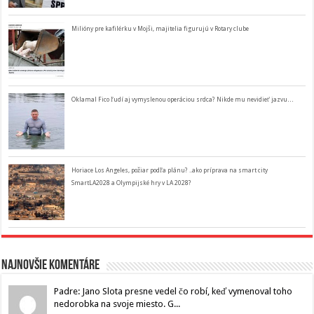
Milióny pre kafilérku v Mojši, majitelia figurujú v Rotary clube
Oklamal Fico ľudí aj vymyslenou operáciou srdca? Nikde mu nevidieť jazvu…
Horiace Los Angeles, požiar podľa plánu? ..ako príprava na smart city
SmartLA2028 a Olympijské hry v LA 2028?
Najnovšie komentáre
Padre: Jano Slota presne vedel čo robí, keď vymenoval toho
nedorobka na svoje miesto. G...