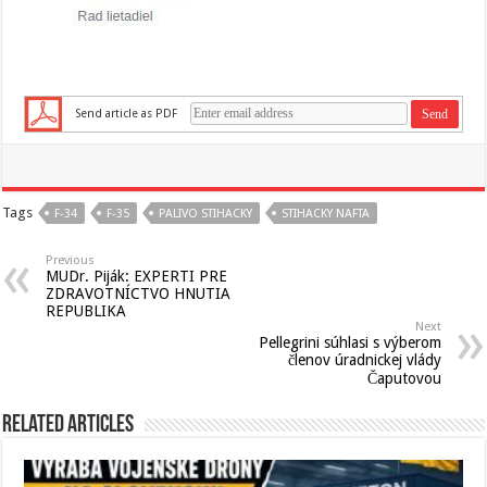
Send article as PDF
Tags
F-34
F-35
PALIVO STIHACKY
STIHACKY NAFTA
Previous
MUDr. Piják: EXPERTI PRE
ZDRAVOTNÍCTVO HNUTIA
REPUBLIKA
Next
Pellegrini súhlasi s výberom
členov úradnickej vlády
Čaputovou
Related Articles