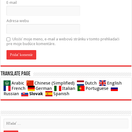
E-mail
Adresa webu
Uložiť moje meno, e-mail a webovú stránku v tomto prehliadači
pre moje budúce komentáre.
Translate page
Arabic
Chinese (Simplified)
Dutch
English
French
German
Italian
Portuguese
Slovak
Russian
Spanish