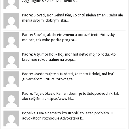
/vygooglite si/ za Slovenského št...
Padre: Slováci, Boh žehná tým, čo chcú nielen zmeniť seba ale
menia svojimi dobrými sku...
Padre: Slováci, ak chcete zmenu a poraziť tento židovský
moloch, tak volte podľa progra...
Padre: A ty, mor ho! – hoj, mor ho! detvo môjho rodu, kto
kradmou rukou siahne na tvoju...
Padre: Uvedomujete si tu všetci, že tento židoloj, má byť
guvernérom SNB ?! Porovnajte...
Padre: Tu je dôkaz o Kamenickom, je to židopodvodník, tak
ako celý Smer. https://www.hl...
Popelka: Lenže nemá to kto urobiť, to je ten problém. O
advokátoch rozhoduje Advokátska k...