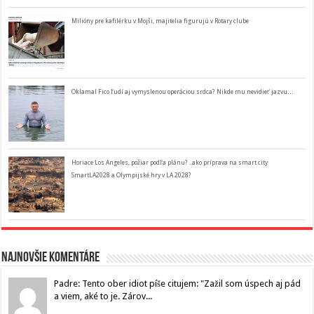
Milióny pre kafilérku v Mojši, majitelia figurujú v Rotary clube
Oklamal Fico ľudí aj vymyslenou operáciou srdca? Nikde mu nevidieť jazvu…
Horiace Los Angeles, požiar podľa plánu? ..ako príprava na smart city
SmartLA2028 a Olympijské hry v LA 2028?
Najnovšie komentáre
Padre: Tento ober idiot píše citujem: "Zažil som úspech aj pád
a viem, aké to je. Zárov...