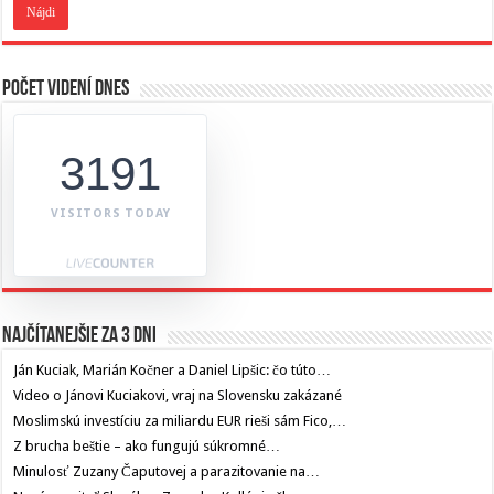
Počet videní dnes
3191
VISITORS TODAY
Najčítanejšie za 3 dni
Ján Kuciak, Marián Kočner a Daniel Lipšic: čo túto…
Video o Jánovi Kuciakovi, vraj na Slovensku zakázané
Moslimskú investíciu za miliardu EUR rieši sám Fico,…
Z brucha beštie – ako fungujú súkromné…
Minulosť Zuzany Čaputovej a parazitovanie na…