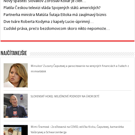
Nový spasiteľ Slovákov Zoroslav Kollár je člen…
Platila Českou televizi vláda Spojených států amerických?
Partnerka ministra Matúša Šutaja Eštoka má zaujímavý biznis
Dve tváre Roberta Kodyma z kapely Lucie-úprimný…
Ľudské práva, prečo bezdomovcom skoro nikto nepomože…
Najčítanejšie
Minulosť Zuzany Čaputovej a parazitovanie na verejných financiách a ľudoch z
mimovládok
SLOVENSKÝ HOKEJ: MILIÓNOVÉ PODVODY NA ÚKOR DETÍ
Mimi Šramová – 2x očkovaná na COVID, volička Kisku, Čaputovej, kamarátka
Vašáryovej a Schwarzenberga