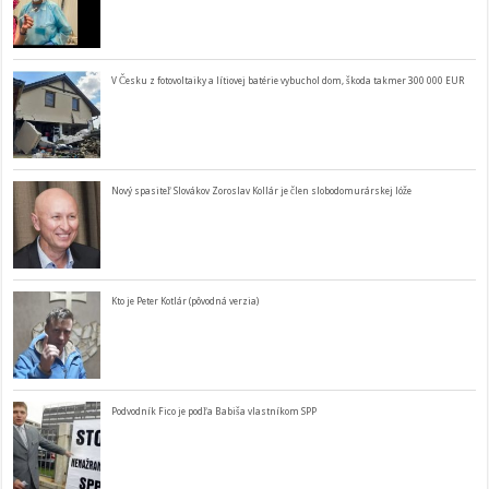
V Česku z fotovoltaiky a lítiovej batérie vybuchol dom, škoda takmer 300 000 EUR
Nový spasiteľ Slovákov Zoroslav Kollár je člen slobodomurárskej lóže
Kto je Peter Kotlár (pôvodná verzia)
Podvodník Fico je podľa Babiša vlastníkom SPP