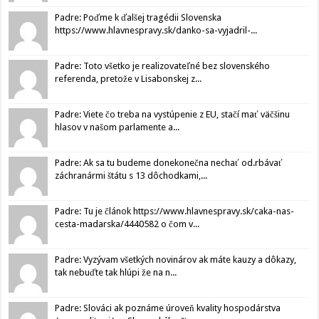
Padre: Poďme k ďalšej tragédii Slovenska
https://www.hlavnespravy.sk/danko-sa-vyjadril-...
Padre: Toto všetko je realizovateľné bez slovenského
referenda, pretože v Lisabonskej z...
Padre: Viete čo treba na vystúpenie z EU, stačí mať väčšinu
hlasov v našom parlamente a...
Padre: Ak sa tu budeme donekonečna nechať od.rbávať
záchranármi štátu s 13 dôchodkami,...
Padre: Tu je článok https://www.hlavnespravy.sk/caka-nas-
cesta-madarska/4440582 o čom v...
Padre: Vyzývam všetkých novinárov ak máte kauzy a dôkazy,
tak nebuďte tak hlúpi že na n...
Padre: Slováci ak poznáme úroveň kvality hospodárstva