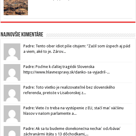
Najnovšie komentáre
Padre: Tento ober idiot píše citujem: "Zažil som úspech aj pád
a viem, aké to je. Zárov...
Padre: Poďme k ďalšej tragédii Slovenska
https://www.hlavnespravy.sk/danko-sa-vyjadril-...
Padre: Toto všetko je realizovateľné bez slovenského
referenda, pretože v Lisabonskej z...
Padre: Viete čo treba na vystúpenie z EU, stačí mať väčšinu
hlasov v našom parlamente a...
Padre: Ak sa tu budeme donekonečna nechať od.rbávať
záchranármi štátu s 13 dôchodkami,...