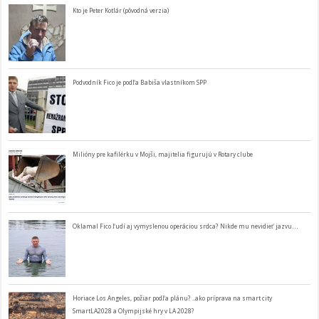
Kto je Peter Kotlár (pôvodná verzia)
Podvodník Fico je podľa Babiša vlastníkom SPP
Milióny pre kafilérku v Mojši, majitelia figurujú v Rotary clube
Oklamal Fico ľudí aj vymyslenou operáciou srdca? Nikde mu nevidieť jazvu…
Horiace Los Angeles, požiar podľa plánu? ..ako príprava na smart city
SmartLA2028 a Olympijské hry v LA 2028?