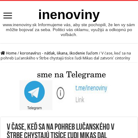
inenoviny
www.inenoviny.sk Informujeme vás, aby ste pochopili, že len vy sám
môžte bojovať za seba. Politici vás oklamu, využijú a odkopnú po
voľbách.
Home
/
koronavírus - nátlak, šikana, škodenie ľuďom
/
V čase, keď sa na
pohreb Lučanského v Štrbe chystajú tisíce ľudi Mikas dal zatvoriť cintoríny
V čase, keď sa na pohreb Lučanského v
Štrbe chystajú tisíce ľudi Mikas dal