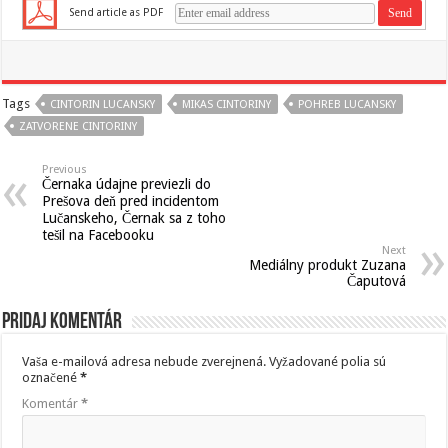
Send article as PDF
Tags
CINTORIN LUCANSKY
MIKAS CINTORINY
POHREB LUCANSKY
ZATVORENE CINTORINY
Previous
Černaka údajne previezli do
Prešova deň pred incidentom
Lučanskeho, Černak sa z toho
tešil na Facebooku
Next
Mediálny produkt Zuzana
Čaputová
Pridaj komentár
Vaša e-mailová adresa nebude zverejnená.
Vyžadované polia sú
označené
*
Komentár
*