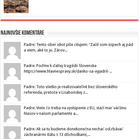
Najnovšie komentáre
Padre: Tento ober idiot píše citujem: "Zažil som úspech aj pád
a viem, aké to je. Zárov...
Padre: Poďme k ďalšej tragédii Slovenska
https://www.hlavnespravy.sk/danko-sa-vyjadril-...
Padre: Toto všetko je realizovateľné bez slovenského
referenda, pretože v Lisabonskej z...
Padre: Viete čo treba na vystúpenie z EU, stačí mať väčšinu
hlasov v našom parlamente a...
Padre: Ak sa tu budeme donekonečna nechať od.rbávať
záchranármi štátu s 13 dôchodkami,...