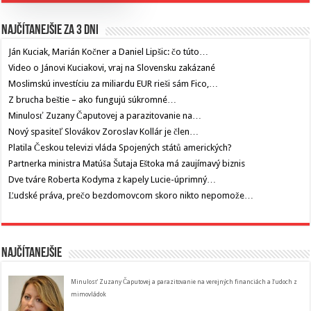
Najčítanejšie za 3 dni
Ján Kuciak, Marián Kočner a Daniel Lipšic: čo túto…
Video o Jánovi Kuciakovi, vraj na Slovensku zakázané
Moslimskú investíciu za miliardu EUR rieši sám Fico,…
Z brucha beštie – ako fungujú súkromné…
Minulosť Zuzany Čaputovej a parazitovanie na…
Nový spasiteľ Slovákov Zoroslav Kollár je člen…
Platila Českou televizi vláda Spojených států amerických?
Partnerka ministra Matúša Šutaja Eštoka má zaujímavý biznis
Dve tváre Roberta Kodyma z kapely Lucie-úprimný…
Ľudské práva, prečo bezdomovcom skoro nikto nepomože…
Najčítanejšie
Minulosť Zuzany Čaputovej a parazitovanie na verejných financiách a ľudoch z
mimovládok