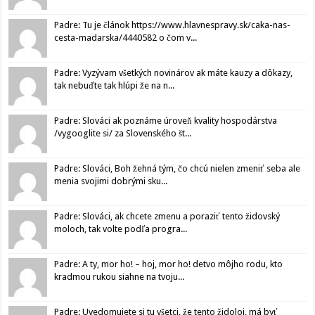
Padre: Tu je článok https://www.hlavnespravy.sk/caka-nas-
cesta-madarska/4440582 o čom v...
Padre: Vyzývam všetkých novinárov ak máte kauzy a dôkazy,
tak nebuďte tak hlúpi že na n...
Padre: Slováci ak poznáme úroveň kvality hospodárstva
/vygooglite si/ za Slovenského št...
Padre: Slováci, Boh žehná tým, čo chcú nielen zmeniť seba ale
menia svojimi dobrými sku...
Padre: Slováci, ak chcete zmenu a poraziť tento židovský
moloch, tak volte podľa progra...
Padre: A ty, mor ho! – hoj, mor ho! detvo môjho rodu, kto
kradmou rukou siahne na tvoju...
Padre: Uvedomujete si tu všetci, že tento židoloj, má byť