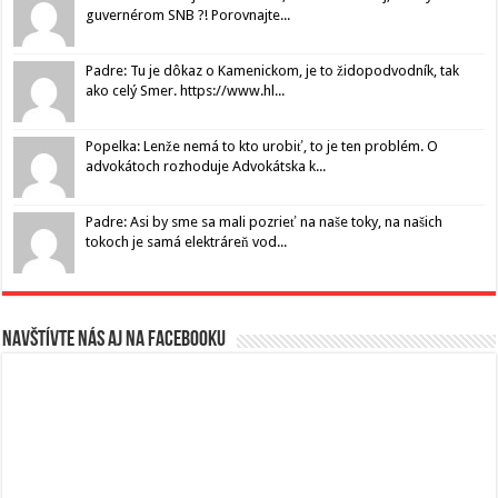
guvernérom SNB ?! Porovnajte...
Padre: Tu je dôkaz o Kamenickom, je to židopodvodník, tak
ako celý Smer. https://www.hl...
Popelka: Lenže nemá to kto urobiť, to je ten problém. O
advokátoch rozhoduje Advokátska k...
Padre: Asi by sme sa mali pozrieť na naše toky, na našich
tokoch je samá elektráreň vod...
Navštívte nás aj na Facebooku