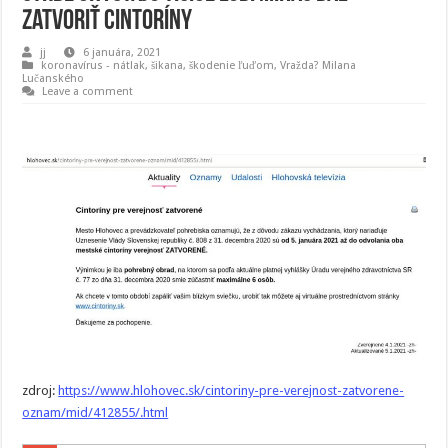
zatvoriť cintoríny
jj
6 januára, 2021
koronavírus - nátlak, šikana, škodenie ľuďom
,
Vražda? Milana
Lučanského
Leave a comment
zdroj:
https://www.hlohovec.sk/cintoriny-pre-verejnost-zatvorene-
oznam/mid/412855/.html