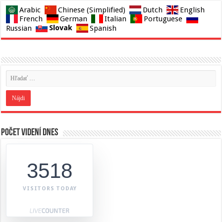
Arabic
Chinese (Simplified)
Dutch
English
French
German
Italian
Portuguese
Slovak
Russian
Spanish
Počet videní dnes
3518
VISITORS TODAY