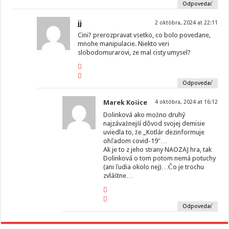
Odpovedať
jj
2 októbra, 2024 at 22:11
Cini? prerozpravat vsetko, co bolo povedane,
mnohe manipulacie. Niekto veri
slobodomurarovi, ze mal cisty umysel?
Odpovedať
Marek Košice
4 októbra, 2024 at 16:12
Dolinková ako možno druhý
najzávažnejší dôvod svojej demisie
uviedla to, že „Kotlár dezinformuje
ohľadom covid-19″…
Ak je to z jeho strany NAOZAJ hra, tak
Dolinková o tom potom nemá potuchy
(ani ľudia okolo nej)…Čo je trochu
zvláštne…
Odpovedať