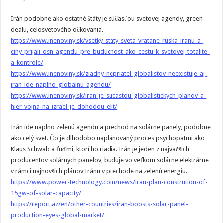
Irán podobne ako ostatné štáty je súčasťou svetovej agendy, green
dealu, celosvetového očkovania.
https://www.inenoviny.sk/vsetky-staty-sveta-vratane-ruska-iranu-a-
ciny-prijali-osn-agendu-pre-buducnost-ako-cestu-k-svetovej-totalite-
a-kontrole/
https://www.inenoviny.sk/ziadny-nepriatel-globalistov-neexistuje-aj-
iran-ide-naplno-globalnu-agendu/
https://www.inenoviny.sk/iran-je-sucastou-globalistickych-planov-a-
hier-vojna-na-izrael-je-dohodou-elit/
Irán ide naplno zelenú agendu a prechod na solárne panely, podobne
ako celý svet. Čo je dlhodobo naplánovaný proces psychopatmi ako
Klaus Schwab a ľuďmi, ktorí ho riadia. Irán je jeden z najväčšich
producentov solárnych panelov, buduje vo veľkom solárne elektrárne
v rámci najnovšich plánov Iránu v prechode na zelenú energiu.
https://www.power-technology.com/news/iran-plan-constrution-of-
15gw-of-solar-capacity/
https://report.az/en/other-countries/iran-boosts-solar-panel-
production-eyes-global-market/