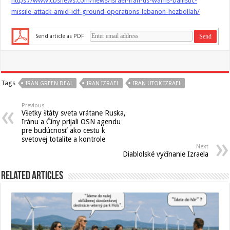
https://www.cbsnews.com/news/israel-iran-us-warns-ballistic-
missile-attack-amid-idf-ground-operations-lebanon-hezbollah/
Send article as PDF
Tags
IRAN GREEN DEAL
IRAN IZRAEL
IRAN UTOK IZRAEL
Previous
Všetky štáty sveta vrátane Ruska,
Iránu a Číny prijali OSN agendu
pre budúcnosť ako cestu k
svetovej totalite a kontrole
Next
Diablolské vyčínanie Izraela
Related Articles