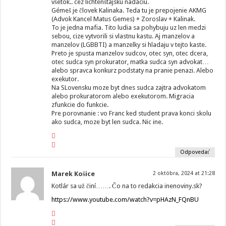
všetok.. cez lichtenštajskú nadáciu.
Gémeš je človek Kalinaka. Teda tu je prepojenie AKMG
(Advok Kancel Matus Gemes) + Zoroslav + Kalinak.
To je jedna mafia. Tito ludia sa pohybuju uz len medzi
sebou, cize vytvorili si vlastnu kastu. Aj manzelov a
manzelov (LGBBTI) a manzelky si hladaju v tejto kaste.
Preto je spusta manzelov sudcov, otec syn, otec dcera,
otec sudca syn prokurator, matka sudca syn advokat…
alebo spravca konkurz podstaty na pranie penazi. Alebo
exekutor.
Na SLovensku moze byt dnes sudca zajtra advokatom
alebo prokuratorom alebo exekutorom. Migracia
zfunkcie do funkcie.
Pre porovnanie : vo Franc ked student prava konci skolu
ako sudca, moze byt len sudca. Nic ine.
Odpovedať
Marek Košice
2 októbra, 2024 at 21:28
Kotlár sa už činí……. Čo na to redakcia inenoviny.sk?
https://www.youtube.com/watch?v=pHAzN_FQnBU