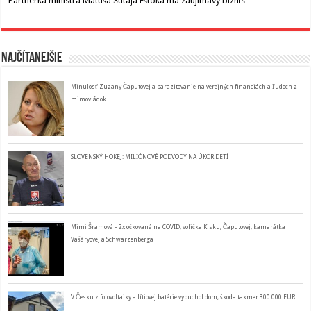
Partnerka ministra Matúša Šutaja Eštoka má zaujímavý biznis
Najčítanejšie
Minulosť Zuzany Čaputovej a parazitovanie na verejných financiách a ľudoch z
mimovládok
SLOVENSKÝ HOKEJ: MILIÓNOVÉ PODVODY NA ÚKOR DETÍ
Mimi Šramová – 2x očkovaná na COVID, volička Kisku, Čaputovej, kamarátka
Vašáryovej a Schwarzenberga
V Česku z fotovoltaiky a lítiovej batérie vybuchol dom, škoda takmer 300 000 EUR