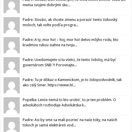
menia svojimi dobrými sku...
Padre: Slováci, ak chcete zmenu a poraziť tento židovský
moloch, tak volte podľa progra...
Padre: A ty, mor ho! – hoj, mor ho! detvo môjho rodu, kto
kradmou rukou siahne na tvoju...
Padre: Uvedomujete si tu všetci, že tento židoloj, má byť
guvernérom SNB ?! Porovnajte...
Padre: Tu je dôkaz o Kamenickom, je to židopodvodník, tak
ako celý Smer. https://www.hl...
Popelka: Lenže nemá to kto urobiť, to je ten problém. O
advokátoch rozhoduje Advokátska k...
Padre: Asi by sme sa mali pozrieť na naše toky, na našich
tokoch je samá elektráreň vod...