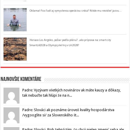
Oklamal Fico ľudí aj vymyslenou operáciou srdca? Nikde mu nevidieť jazvu…
Horiace Los Angeles, požiar podľa plánu? ..ako príprava na smart city
SmartLA2028 a Olympijské hry v LA 2028?
Najnovšie komentáre
Padre: Vyzývam všetkých novinárov ak máte kauzy a dôkazy,
tak nebuďte tak hlúpi že na n...
Padre: Slováci ak poznáme úroveň kvality hospodárstva
/vygooglite si/ za Slovenského št...
Padre: Slováci, Boh žehná tým, čo chcú nielen zmeniť seba ale