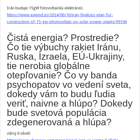
Irán buduje 15gW fotovoltaickú elektráreň.
https://www.evwind.es/2024/06/16/iran-finalizes-plan-for-
construction-of-15-gw-photovoltaic-pv-solar-power-plants/99106
Čistá energia? Prostredie?
Čo tie výbuchy rakiet Iránu,
Ruska, Izraela, EÚ-Ukrajiny,
tie nerobia globálne
otepľovanie? Čo vy banda
psychopatov vo vedení sveta,
dokedy vám to budu ľudia
veriť, naivne a hlúpo? Dokedy
bude svetová populácia
zdegenerovaná a hlúpa?
zdroj 0 obetí: