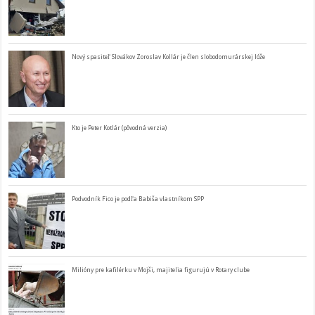
Nový spasiteľ Slovákov Zoroslav Kollár je člen slobodomurárskej lóže
Kto je Peter Kotlár (pôvodná verzia)
Podvodník Fico je podľa Babiša vlastníkom SPP
Milióny pre kafilérku v Mojši, majitelia figurujú v Rotary clube