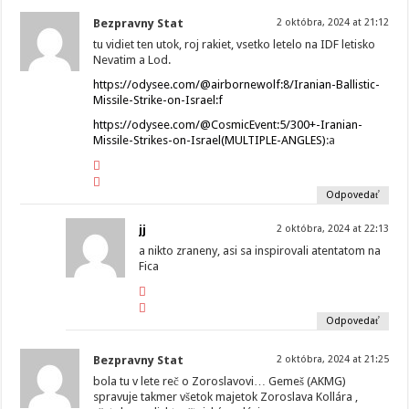
Bezpravny Stat
2 októbra, 2024 at 21:12
tu vidiet ten utok, roj rakiet, vsetko letelo na IDF letisko
Nevatim a Lod.
https://odysee.com/@airbornewolf:8/Iranian-Ballistic-
Missile-Strike-on-Israel:f
https://odysee.com/@CosmicEvent:5/300+-Iranian-
Missile-Strikes-on-Israel(MULTIPLE-ANGLES)
:a
Odpovedať
jj
2 októbra, 2024 at 22:13
a nikto zraneny, asi sa inspirovali atentatom na
Fica
Odpovedať
Bezpravny Stat
2 októbra, 2024 at 21:25
bola tu v lete reč o Zoroslavovi… Gemeš (AKMG)
spravuje takmer všetok majetok Zoroslava Kollára ,