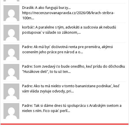
Draslik: A ako fungujú burzy...
https://necenzurovanapravda.cz/2026/08/krach-stribra-
100m...
korbáč: A paralelne s tým, advokáti a sudcovia ak nebudú
postupovať v súlade so zákonom,...
Padre: Ak má byť doživotná renta pre premiéra, akýmsi
ocenením jeho práce pre národ a o...
Padre: Som zvedavý čo bude onedlho, keď prídu do dôchodku
"Husákove deti", to tu už ten...
Padre: Ako tu má niekto v tomto bananistane podnikať, keď
vám vláda zvyšuje odvody, pri...
Padre: Tak si dáme dnes tú spoluprácu s Arabským svetom a
nielen s ním. Fico opäť perlí...