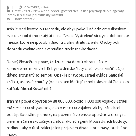
jj
2 októbra, 2024
Great Reset - New world order
,
greend deal a iné psychopatické agendy
,
izrael
,
Izraelsko-palestínsky konflikt
6 komentárov
Irán je pod kontrolou Mosadu, ale aby upokojil nálady v moslimskom
svete, urobil dohodnutý útok na Izrael. Vystrelené strely na dohodnuté
miesta, ktoré nespôsobili žiadnú civilnú stratu Izraelu. Osoby boli
dopredu evakuované eventuálne strely zneškodnené.
Naivný človiečik si povie, že Izrael má dobrú obranu. To je
samozrejme nezmysel. Keby moslimské štáty chcú Izrael zničiť, už je
dávno zrovnaný so zemou. Opak je pravdou. Izrael ovláda Saudskú
arábiu, arabské emiráty (od nás tam kšeftujú mnohí slovenskí Židia ako
Kaliňák, Michal Kováč ml. ).
Irán má počet obyvateľov 88 000 000, okolo 1 000 000 vojakov. Izrael
má 9 500 000 obyvateľov, okolo 600 000 vojakov. Ak by Irán chcel
použije špeciálne jednotky na pozemné vojenské operácie a drony na
cielené ničenie skutočných cieľov, ako sú agenti Mossadu, ich budovy,
rodiny. Takýto útok rakiet je len prejavom divadla pre masy, pre hlúpe
masy.