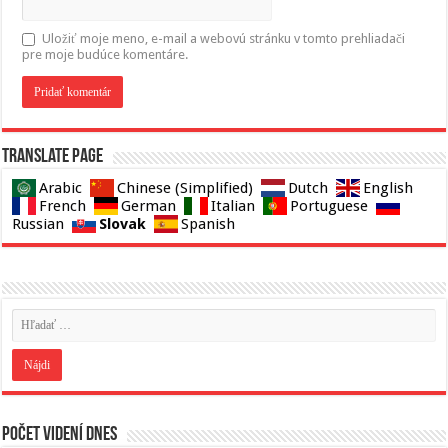
Uložiť moje meno, e-mail a webovú stránku v tomto prehliadači
pre moje budúce komentáre.
Translate page
Arabic
Chinese (Simplified)
Dutch
English
French
German
Italian
Portuguese
Slovak
Russian
Spanish
Počet videní dnes