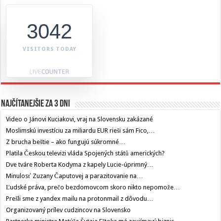
3042
VISITORS TODAY
Najčítanejšie za 3 dni
Video o Jánovi Kuciakovi, vraj na Slovensku zakázané
Moslimskú investíciu za miliardu EUR rieši sám Fico,…
Z brucha beštie – ako fungujú súkromné…
Platila Českou televizi vláda Spojených států amerických?
Dve tváre Roberta Kodyma z kapely Lucie-úprimný…
Minulosť Zuzany Čaputovej a parazitovanie na…
Ľudské práva, prečo bezdomovcom skoro nikto nepomože…
Prešli sme z yandex mailu na protonmail z dôvodu…
Organizovaný prílev cudzincov na Slovensko