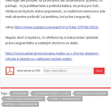
ruku myje. Nie postaviť sa za občanov, ale za kamarátov. Je jedno, čo
páchajú…to je politikarčenie a politická kultúra, nie práca pre ľudí…
Uhríkovcom by bolo dobre pripomenúť, že riaditeľom nemocnice, kde
mali zdravotne poškodiť Lučanskému, bol práve Lengvarský.
zdroj:
https://www.youtube.com/watch?v=g7S4zK_D7PY&t=3925s
Hlupáci, ktorí si myslia to, čo Uhríkovci by si mali prečitať výsledok
práce Lengvarského a ostatných zločincov vo vláde.
https://picuscapital.sk/neockovana-matka-sa-s-chorym-dietatom-
vybrala-k-lekarke-po-zaklopani-nastalo-peklo/
Send article as PDF
Tags
LENGARSKY
LENGVARSKY DOBRY CLOVEK
REPUBLIKA LENGVARSKY
UHRIK CHVALI LENGVARSKEHO
UHRIK O LENGVARSKOM
VIKTORI O LENGVARSKOM