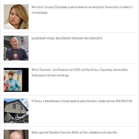
Minulosť Zuzany Čaputovej a parazitovanie na verejných financiách a ľudoch z
mimovládok
SLOVENSKÝ HOKEJ: MILIÓNOVÉ PODVODY NA ÚKOR DETÍ
Mimi Šramová – 2x očkovaná na COVID, volička Kisku, Čaputovej, kamarátka
Vašáryovej a Schwarzenberga
V Česku z fotovoltaiky a lítiovej batérie vybuchol dom, škoda takmer 300 000 EUR
Nový spasiteľ Slovákov Zoroslav Kollár je člen slobodomurárskej lóže