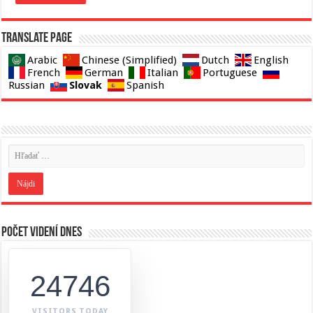
Translate page
Arabic
Chinese (Simplified)
Dutch
English
French
German
Italian
Portuguese
Slovak
Russian
Spanish
Počet videní dnes
24746
VISITORS TODAY