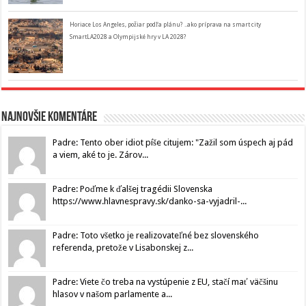
Horiace Los Angeles, požiar podľa plánu? ..ako príprava na smart city
SmartLA2028 a Olympijské hry v LA 2028?
Najnovšie komentáre
Padre: Tento ober idiot píše citujem: "Zažil som úspech aj pád
a viem, aké to je. Zárov...
Padre: Poďme k ďalšej tragédii Slovenska
https://www.hlavnespravy.sk/danko-sa-vyjadril-...
Padre: Toto všetko je realizovateľné bez slovenského
referenda, pretože v Lisabonskej z...
Padre: Viete čo treba na vystúpenie z EU, stačí mať väčšinu
hlasov v našom parlamente a...