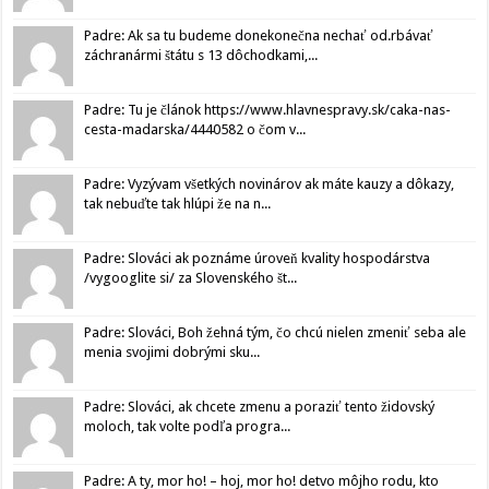
Padre: Ak sa tu budeme donekonečna nechať od.rbávať
záchranármi štátu s 13 dôchodkami,...
Padre: Tu je článok https://www.hlavnespravy.sk/caka-nas-
cesta-madarska/4440582 o čom v...
Padre: Vyzývam všetkých novinárov ak máte kauzy a dôkazy,
tak nebuďte tak hlúpi že na n...
Padre: Slováci ak poznáme úroveň kvality hospodárstva
/vygooglite si/ za Slovenského št...
Padre: Slováci, Boh žehná tým, čo chcú nielen zmeniť seba ale
menia svojimi dobrými sku...
Padre: Slováci, ak chcete zmenu a poraziť tento židovský
moloch, tak volte podľa progra...
Padre: A ty, mor ho! – hoj, mor ho! detvo môjho rodu, kto