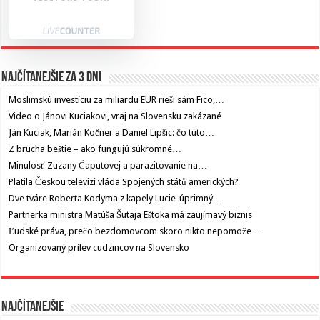
Najčítanejšie za 3 dni
Moslimskú investíciu za miliardu EUR rieši sám Fico,…
Video o Jánovi Kuciakovi, vraj na Slovensku zakázané
Ján Kuciak, Marián Kočner a Daniel Lipšic: čo túto…
Z brucha beštie – ako fungujú súkromné…
Minulosť Zuzany Čaputovej a parazitovanie na…
Platila Českou televizi vláda Spojených států amerických?
Dve tváre Roberta Kodyma z kapely Lucie-úprimný…
Partnerka ministra Matúša Šutaja Eštoka má zaujímavý biznis
Ľudské práva, prečo bezdomovcom skoro nikto nepomože…
Organizovaný prílev cudzincov na Slovensko
Najčítanejšie