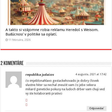
A takto si vzájomne robia reklamu Heredoš s Weisom.
Budúcnosť v politike sa oplatí.
11 februára, 2026
2 komentáre
republika judašov
4 augusta, 2021 at 17:42
čo imjeblonahlavo gestackehovado je dobry človek
vlastne hiter sa nechal zneužit vam čo jebe sekera
miliard geneticke pokusy na ludoch drber vam chuji ved
vy ste kolaboranti prašivci
Odpovedať