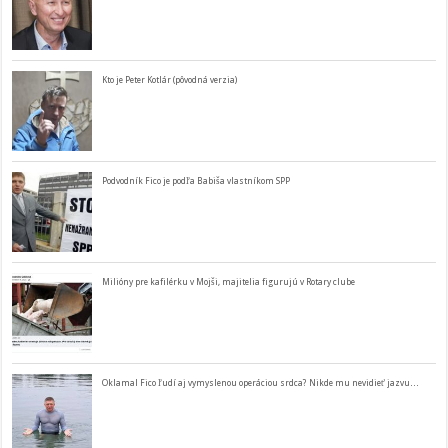
Kto je Peter Kotlár (pôvodná verzia)
Podvodník Fico je podľa Babiša vlastníkom SPP
Milióny pre kafilérku v Mojši, majitelia figurujú v Rotary clube
Oklamal Fico ľudí aj vymyslenou operáciou srdca? Nikde mu nevidieť jazvu…