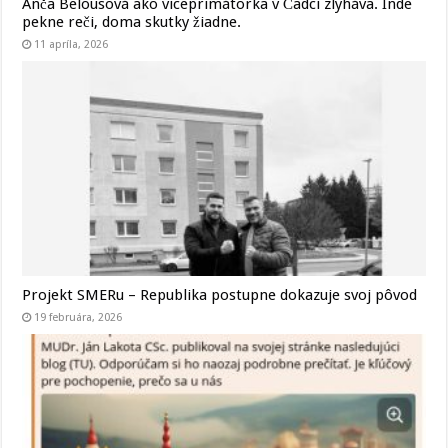
Anča Belousová ako viceprimátorka v Čadci zlyháva. Inde
pekne reči, doma skutky žiadne.
11 apríla, 2026
Projekt SMERu – Republika postupne dokazuje svoj pôvod
19 februára, 2026