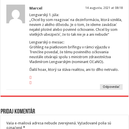
Marcel
14 augusta, 2021 at 08:18
Lengvarský 1. júla:
„Chcel by som reagovať na dezinformáciu, ktorá vznikla,
neviem z akého dôvodu. Je o tom, že ideme zavádzať
nejaké plošné alebo povinné očkovanie. Chcel by som
všetkých ubezpečiť, že to tak nie je a ani nebude“
Lengvarský o mesiac:
Gröhling na piatkovom brífingu v rámci výjazdu v
Trenčíne povedal, že tému povinného očkovania
neustále otvárajú spolu s ministrom zdravotníctva
Vladimírom Lengvarským (nominant OĽaNO).
Ďalší hoax, ktorý sa stáva realitou, ani to dlho netrvalo.
Odpovedať
Pridaj komentár
Vaša e-mailová adresa nebude zverejnená.
Vyžadované polia sú
označené
*