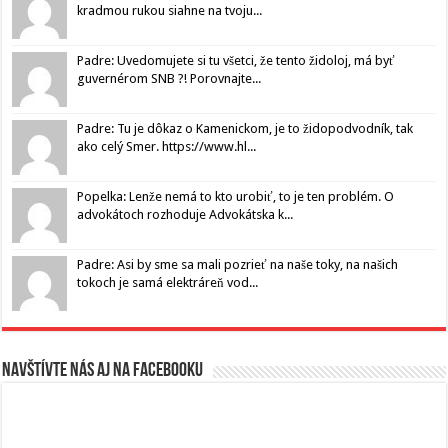
kradmou rukou siahne na tvoju...
Padre: Uvedomujete si tu všetci, že tento židoloj, má byť
guvernérom SNB ?! Porovnajte...
Padre: Tu je dôkaz o Kamenickom, je to židopodvodník, tak
ako celý Smer. https://www.hl...
Popelka: Lenže nemá to kto urobiť, to je ten problém. O
advokátoch rozhoduje Advokátska k...
Padre: Asi by sme sa mali pozrieť na naše toky, na našich
tokoch je samá elektráreň vod...
Navštívte nás aj na Facebooku