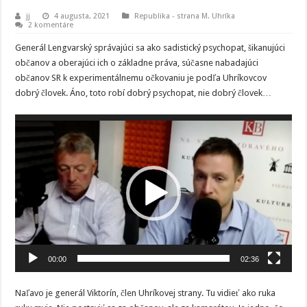
jj
4 augusta, 2021
Republika - strana M. Uhríka
2 komentáre
Generál Lengvarský správajúci sa ako sadistický psychopat, šikanujúci
občanov a oberajúci ich o základne práva, súčasne nabadajúci
občanov SR k experimentálnemu očkovaniu je podľa Uhríkovcov
dobrý človek. Áno, toto robí dobrý psychopat, nie dobrý človek…
Video
prehrávač
00:00
02:36
Naľavo je generál Viktorín, člen Uhríkovej strany. Tu vidieť ako ruka