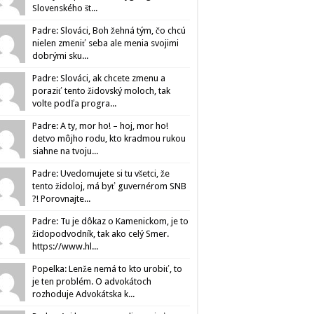
Slovenského št...
Padre: Slováci, Boh žehná tým, čo chcú
nielen zmeniť seba ale menia svojimi
dobrými sku...
Padre: Slováci, ak chcete zmenu a
poraziť tento židovský moloch, tak
volte podľa progra...
Padre: A ty, mor ho! – hoj, mor ho!
detvo môjho rodu, kto kradmou rukou
siahne na tvoju...
Padre: Uvedomujete si tu všetci, že
tento židoloj, má byť guvernérom SNB
?! Porovnajte...
Padre: Tu je dôkaz o Kamenickom, je to
židopodvodník, tak ako celý Smer.
https://www.hl...
Popelka: Lenže nemá to kto urobiť, to
je ten problém. O advokátoch
rozhoduje Advokátska k...