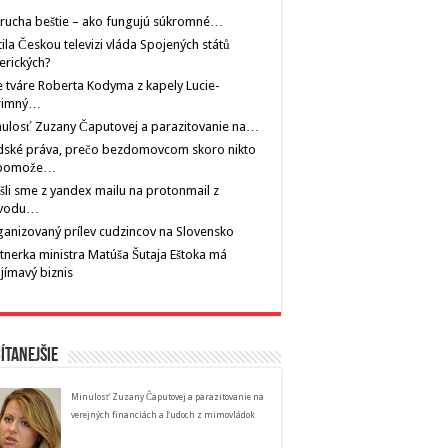
rucha beštie – ako fungujú súkromné…
tila Českou televizi vláda Spojených států
erických?
 tváre Roberta Kodyma z kapely Lucie-
rimný…
ulosť Zuzany Čaputovej a parazitovanie na…
dské práva, prečo bezdomovcom skoro nikto
pomože…
šli sme z yandex mailu na protonmail z
vodu…
anizovaný prílev cudzincov na Slovensko
tnerka ministra Matúša Šutaja Eštoka má
jímavý biznis
ítanejšie
Minulosť Zuzany Čaputovej a parazitovanie na
verejných financiách a ľudoch z mimovládok