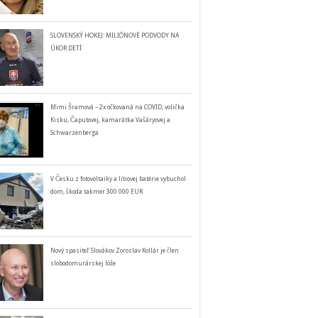
SLOVENSKÝ HOKEJ: MILIÓNOVÉ PODVODY NA
ÚKOR DETÍ
Mimi Šramová – 2x očkovaná na COVID, volička
Kisku, Čaputovej, kamarátka Vašáryovej a
Schwarzenberga
V Česku z fotovoltaiky a lítiovej batérie vybuchol
dom, škoda takmer 300 000 EUR
Nový spasiteľ Slovákov Zoroslav Kollár je člen
slobodomurárskej lóže