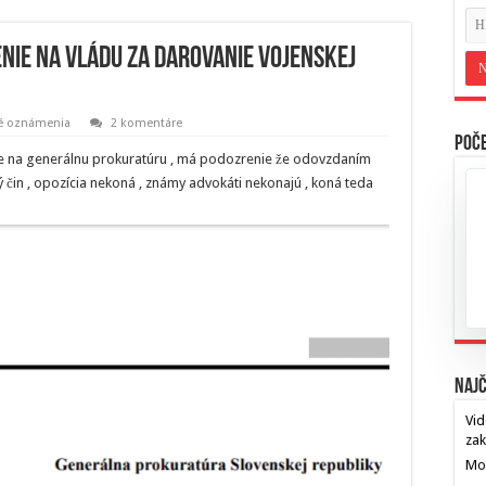
ie na vládu za darovanie vojenskej
né oznámenia
2 komentáre
Poče
 na generálnu prokuratúru , má podozrenie že odovzdaním
ý čin , opozícia nekoná , známy advokáti nekonajú , koná teda
Najč
Vid
za
Mos
…