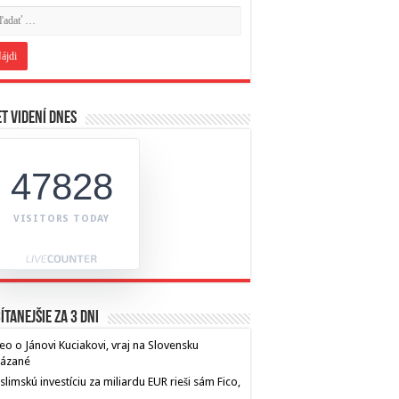
t videní dnes
47828
VISITORS TODAY
ítanejšie za 3 dni
eo o Jánovi Kuciakovi, vraj na Slovensku
kázané
limskú investíciu za miliardu EUR rieši sám Fico,