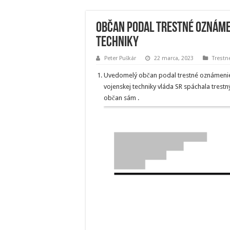
Občan podal trestné oznámen
techniky
Peter Puškár
22 marca, 2023
Trest
Uvedomelý občan podal trestné oznámenie
vojenskej techniky vláda SR spáchala trestn
občan sám .