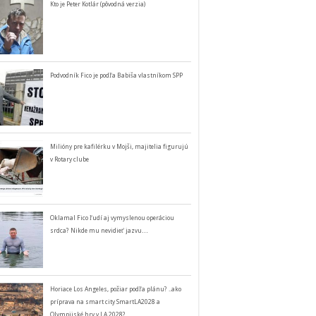
Kto je Peter Kotlár (pôvodná verzia)
Podvodník Fico je podľa Babiša vlastníkom SPP
Milióny pre kafilérku v Mojši, majitelia figurujú
v Rotary clube
Oklamal Fico ľudí aj vymyslenou operáciou
srdca? Nikde mu nevidieť jazvu…
Horiace Los Angeles, požiar podľa plánu? ..ako
príprava na smart city SmartLA2028 a
Olympijské hry v LA 2028?