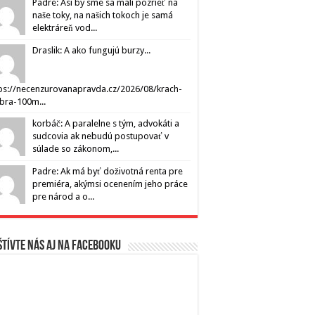
Padre: Asi by sme sa mali pozrieť na
naše toky, na našich tokoch je samá
elektráreň vod...
Draslik: A ako fungujú burzy...
ps://necenzurovanapravda.cz/2026/08/krach-
ibra-100m...
korbáč: A paralelne s tým, advokáti a
sudcovia ak nebudú postupovať v
súlade so zákonom,...
Padre: Ak má byť doživotná renta pre
premiéra, akýmsi ocenením jeho práce
pre národ a o...
tívte nás aj na Facebooku