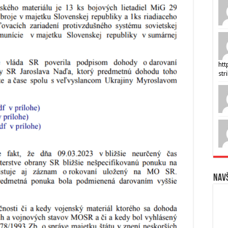
htt
str
Navš