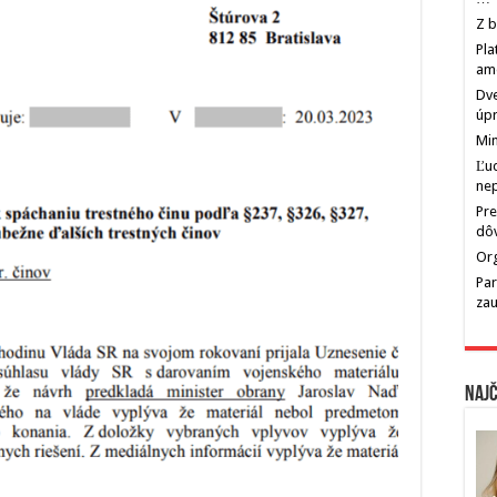
Z b
Pla
am
Dve
úp
Min
Ľu
ne
Pre
dô
Org
Par
zau
Najč