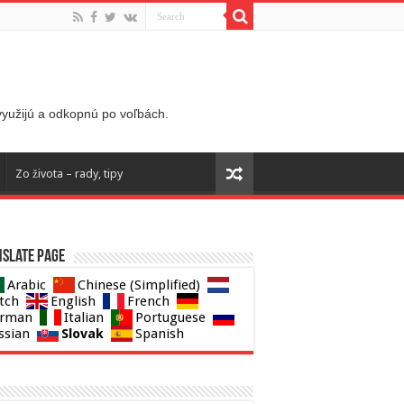
 využijú a odkopnú po voľbách.
Zo života – rady, tipy
slate page
Arabic
Chinese (Simplified)
tch
English
French
rman
Italian
Portuguese
Slovak
ssian
Spanish