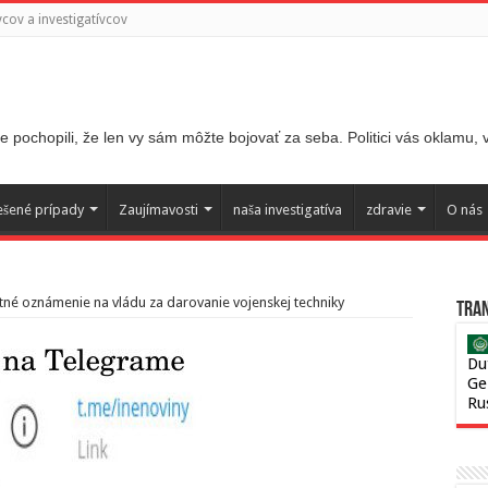
ov a investigatívcov
 pochopili, že len vy sám môžte bojovať za seba. Politici vás oklamu,
ešené prípady
Zaujímavosti
naša investigatíva
zdravie
O nás
tné oznámenie na vládu za darovanie vojenskej techniky
Tran
Du
Ge
Ru