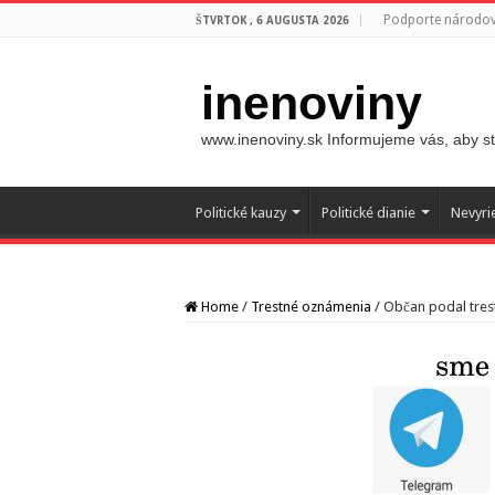
Podporte národovc
ŠTVRTOK , 6 AUGUSTA 2026
inenoviny
www.inenoviny.sk Informujeme vás, aby ste
Politické kauzy
Politické dianie
Nevyri
Home
/
Trestné oznámenia
/
Občan podal tres