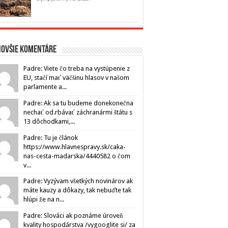
novšie komentáre
Padre: Viete čo treba na vystúpenie z
EU, stačí mať väčšinu hlasov v našom
parlamente a...
Padre: Ak sa tu budeme donekonečna
nechať od.rbávať záchranármi štátu s
13 dôchodkami,...
Padre: Tu je článok
https://www.hlavnespravy.sk/caka-
nas-cesta-madarska/4440582 o čom
v...
Padre: Vyzývam všetkých novinárov ak
máte kauzy a dôkazy, tak nebuďte tak
hlúpi že na n...
Padre: Slováci ak poznáme úroveň
kvality hospodárstva /vygooglite si/ za