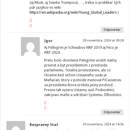
(aj Musk, aj Ivanka Trumpová, …, treba si preklikať tých
pár jazykov vo wiki
https://en.wikipedia.org/wiki/Young_Global_Leaders
)
Odpovedať
Igor
28 novembra, 2024 at 09:28
Aj Pellegrini je Schwabov WEF 2019 aj Fiico je
WEF 2024…
Preto bolo dovolene Pelegrine urobit statny
prevrat a byt prezidentom z predsedu
parlamentu. Totalne protiustavne, ale co
chceme ked sefom Ustavneho sudu je
Mafiačan, ktory v pohode menoval PiCaoutovu
za prezidenta ktora urobila jasny podvod…
Presne tak vyzera Ustavny sud. Podvodnici,
zakryvaci mafie a udrzbari Systemu. Dlhodobo.
Odpovedať
Bezpravny Stat
29 novembra, 2024 at 14:56