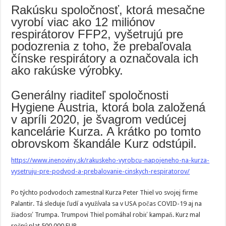
Rakúsku spoločnosť, ktorá mesačne
vyrobí viac ako 12 miliónov
respirátorov FFP2, vyšetrujú pre
podozrenia z toho, že prebaľovala
čínske respirátory a označovala ich
ako rakúske výrobky.
Generálny riaditeľ spoločnosti
Hygiene Austria, ktorá bola založená
v apríli 2020, je švagrom vedúcej
kancelárie Kurza. A krátko po tomto
obrovskom škandále Kurz odstúpil.
https://www.inenoviny.sk/rakuskeho-vyrobcu-napojeneho-na-kurza-
vysetruju-pre-podvod-a-prebalovanie-cinskych-respiratorov/
Po týchto podvodoch zamestnal Kurza Peter Thiel vo svojej firme
Palantir. Tá sleduje ľudí a využívala sa v USA počas COVID-19 aj na
žiadosť Trumpa. Trumpovi Thiel pomáhal robiť kampaň. Kurz mal
ročný plat 500 000 EUR.