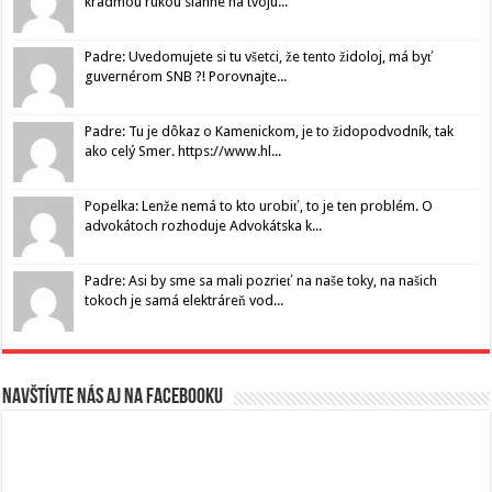
kradmou rukou siahne na tvoju...
Padre: Uvedomujete si tu všetci, že tento židoloj, má byť
guvernérom SNB ?! Porovnajte...
Padre: Tu je dôkaz o Kamenickom, je to židopodvodník, tak
ako celý Smer. https://www.hl...
Popelka: Lenže nemá to kto urobiť, to je ten problém. O
advokátoch rozhoduje Advokátska k...
Padre: Asi by sme sa mali pozrieť na naše toky, na našich
tokoch je samá elektráreň vod...
Navštívte nás aj na Facebooku