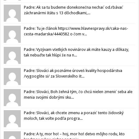
Padre: Ak sa tu budeme donekonečna nechať od.rbávať
záchranármi štátu s 13 dôchodkami,...
Padre: Tu je článok https://www.hlavnespravy.sk/caka-nas-
cesta-madarska/4440582 o čom v...
Padre: Vyzývam všetkých novinárov ak máte kauzy a dôkazy,
tak nebuďte tak hlúpi že na n...
Padre: Slováci ak poznáme úroveň kvality hospodárstva
/vygooglite si/ za Slovenského št...
Padre: Slováci, Boh žehná tým, čo chcú nielen zmeniť seba ale
menia svojimi dobrými sku...
Padre: Slováci, ak chcete zmenu a poraziť tento židovský
moloch, tak volte podľa progra...
Padre: A ty, mor ho! – hoj, mor ho! detvo môjho rodu, kto