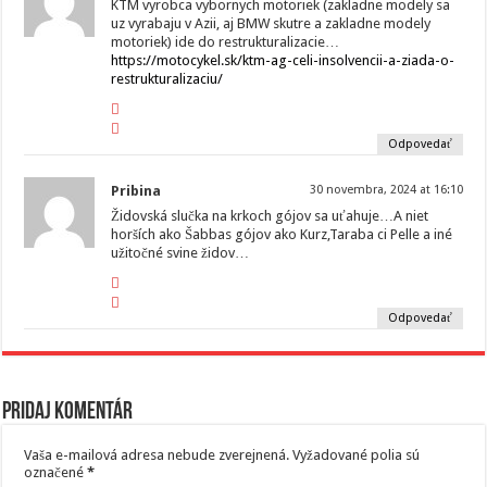
KTM vyrobca vybornych motoriek (zakladne modely sa
uz vyrabaju v Azii, aj BMW skutre a zakladne modely
motoriek) ide do restrukturalizacie…
https://motocykel.sk/ktm-ag-celi-insolvencii-a-ziada-o-
restrukturalizaciu/
Odpovedať
Pribina
30 novembra, 2024 at 16:10
Židovská slučka na krkoch gójov sa uťahuje…A niet
horších ako Šabbas gójov ako Kurz,Taraba ci Pelle a iné
užitočné svine židov…
Odpovedať
Pridaj komentár
Vaša e-mailová adresa nebude zverejnená.
Vyžadované polia sú
označené
*