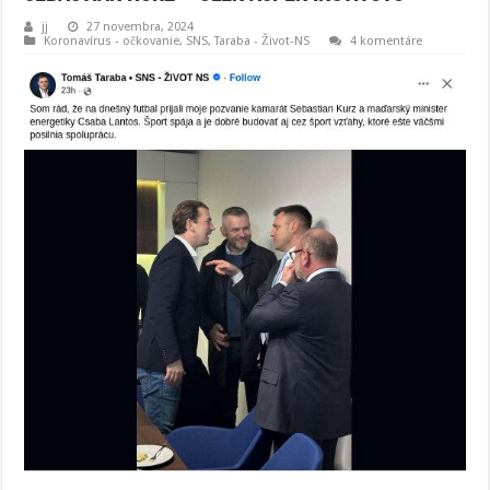
jj
27 novembra, 2024
Koronavírus - očkovanie
,
SNS
,
Taraba - Život-NS
4 komentáre