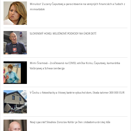
Minulosť Zuzany Čaputovej a parazitovanie na verejných financiách a ľudoch z
mimovládok
SLOVENSKÝ HOKEJ: MILIÓNOVÉ PODVODY NA ÚKOR DETÍ
Mimi Šramová – 2x očkovaná na COVID, volička Kisku, Čaputovej, kamarátka
Vašáryovej a Schwarzenberga
V Česku z fotovoltaiky a lítiovej batérie vybuchol dom, škoda takmer 300 000 EUR
Nový spasiteľ Slovákov Zoroslav Kollár je člen slobodomurárskej lóže