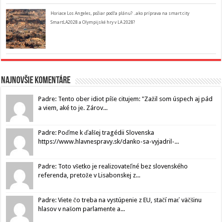
Horiace Los Angeles, požiar podľa plánu? ..ako príprava na smart city
SmartLA2028 a Olympijské hry v LA 2028?
Najnovšie komentáre
Padre: Tento ober idiot píše citujem: "Zažil som úspech aj pád
a viem, aké to je. Zárov...
Padre: Poďme k ďalšej tragédii Slovenska
https://www.hlavnespravy.sk/danko-sa-vyjadril-...
Padre: Toto všetko je realizovateľné bez slovenského
referenda, pretože v Lisabonskej z...
Padre: Viete čo treba na vystúpenie z EU, stačí mať väčšinu
hlasov v našom parlamente a...