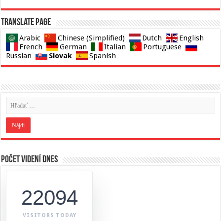
Translate page
Arabic
Chinese (Simplified)
Dutch
English
French
German
Italian
Portuguese
Slovak
Russian
Spanish
Počet videní dnes
22094
VISITORS TODAY