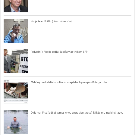
Kto je Peter Kotlár (pôvodná verzia)
Podvodník Fico je podľa Babiša vlastníkom SPP
Milióny pre kafilérku v Mojši, majitelia figurujú v Rotary clube
Oklamal Fico ľudí aj vymyslenou operáciou srdca? Nikde mu nevidieť jazvu…