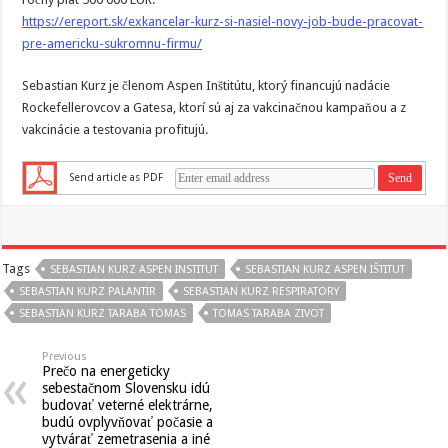
https://ereport.sk/exkancelar-kurz-si-nasiel-novy-job-bude-pracovat-
pre-americku-sukromnu-firmu/
Sebastian Kurz je členom Aspen Inštitútu, ktorý financujú nadácie
Rockefellerovcov a Gatesa, ktorí sú aj za vakcinačnou kampaňou a z
vakcinácie a testovania profitujú.
Send article as PDF
Tags
SEBASTIAN KURZ ASPEN INSTITUT
SEBASTIAN KURZ ASPEN IŠTITUT
SEBASTIAN KURZ PALANTIR
SEBASTIAN KURZ RESPIRATORY
SEBASTIAN KURZ TARABA TOMAS
TOMAS TARABA ZIVOT
Previous
Prečo na energeticky
sebestačnom Slovensku idú
budovať veterné elektrárne,
budú ovplyvňovať počasie a
vytvárať zemetrasenia a iné