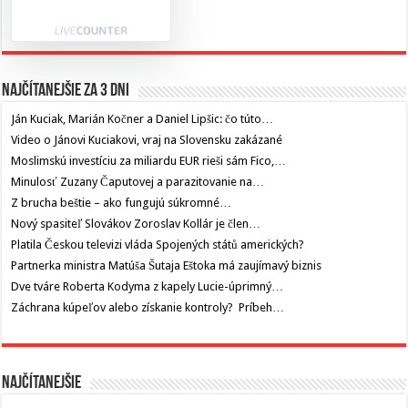
Najčítanejšie za 3 dni
Ján Kuciak, Marián Kočner a Daniel Lipšic: čo túto…
Video o Jánovi Kuciakovi, vraj na Slovensku zakázané
Moslimskú investíciu za miliardu EUR rieši sám Fico,…
Minulosť Zuzany Čaputovej a parazitovanie na…
Z brucha beštie – ako fungujú súkromné…
Nový spasiteľ Slovákov Zoroslav Kollár je člen…
Platila Českou televizi vláda Spojených států amerických?
Partnerka ministra Matúša Šutaja Eštoka má zaujímavý biznis
Dve tváre Roberta Kodyma z kapely Lucie-úprimný…
Záchrana kúpeľov alebo získanie kontroly? Príbeh…
Najčítanejšie