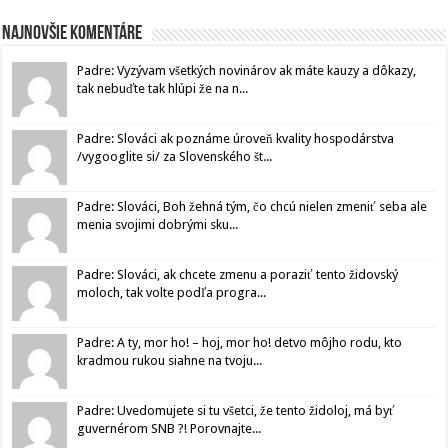
Najnovšie komentáre
Padre: Vyzývam všetkých novinárov ak máte kauzy a dôkazy,
tak nebuďte tak hlúpi že na n...
Padre: Slováci ak poznáme úroveň kvality hospodárstva
/vygooglite si/ za Slovenského št...
Padre: Slováci, Boh žehná tým, čo chcú nielen zmeniť seba ale
menia svojimi dobrými sku...
Padre: Slováci, ak chcete zmenu a poraziť tento židovský
moloch, tak volte podľa progra...
Padre: A ty, mor ho! – hoj, mor ho! detvo môjho rodu, kto
kradmou rukou siahne na tvoju...
Padre: Uvedomujete si tu všetci, že tento židoloj, má byť
guvernérom SNB ?! Porovnajte...