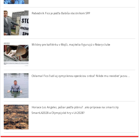
Podvodník Fico je podľa Babiša vlastníkom SPP
Milióny pre kafilérku v Mojši, majitelia figurujú v Rotary clube
Oklamal Fico ľudí aj vymyslenou operáciou srdca? Nikde mu nevidieť jazvu…
Horiace Los Angeles, požiar podľa plánu? ..ako príprava na smart city
SmartLA2028 a Olympijské hry v LA 2028?