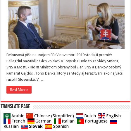
Belousová píše na svojom FB: V novembri 2019 vtedajší premiér
Pellegrini navštívil našich vojskov v Lotyšsku. Bolo to za vlády Smeru,
SNS a Mostu- Híd !!! Ministrom obrany bol člen SNS a Dankov osobný
kamarát Gajdoš . Toho Danka, ktorý sa vtedy aj teraz tváril ako najväčší
rusofil Slovenska. V …
Read More »
Translate page
Arabic
Chinese (Simplified)
Dutch
English
French
German
Italian
Portuguese
Slovak
Russian
Spanish