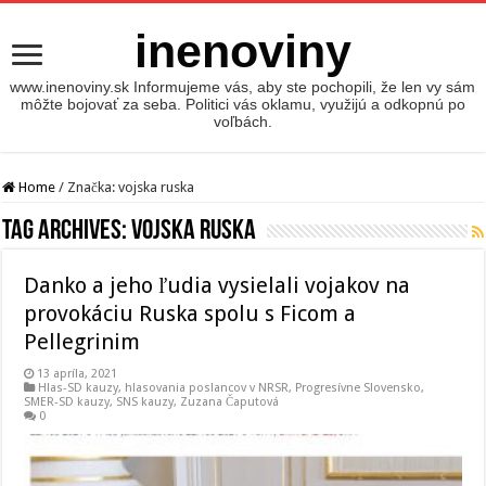
inenoviny
www.inenoviny.sk Informujeme vás, aby ste pochopili, že len vy sám
môžte bojovať za seba. Politici vás oklamu, využijú a odkopnú po
voľbách.
Home
/
Značka:
vojska ruska
Tag Archives:
vojska ruska
Danko a jeho ľudia vysielali vojakov na
provokáciu Ruska spolu s Ficom a
Pellegrinim
13 apríla, 2021
Hlas-SD kauzy
,
hlasovania poslancov v NRSR
,
Progresívne Slovensko
,
SMER-SD kauzy
,
SNS kauzy
,
Zuzana Čaputová
0