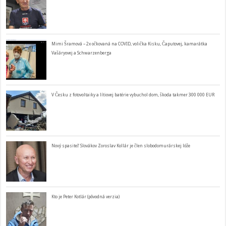
Mimi Šramová – 2x očkovaná na COVID, volička Kisku, Čaputovej, kamarátka
Vašáryovej a Schwarzenberga
V Česku z fotovoltaiky a lítiovej batérie vybuchol dom, škoda takmer 300 000 EUR
Nový spasiteľ Slovákov Zoroslav Kollár je člen slobodomurárskej lóže
Kto je Peter Kotlár (pôvodná verzia)