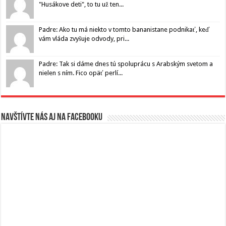
"Husákove deti", to tu už ten...
Padre: Ako tu má niekto v tomto bananistane podnikať, keď
vám vláda zvyšuje odvody, pri...
Padre: Tak si dáme dnes tú spoluprácu s Arabským svetom a
nielen s ním. Fico opäť perlí...
Navštívte nás aj na Facebooku