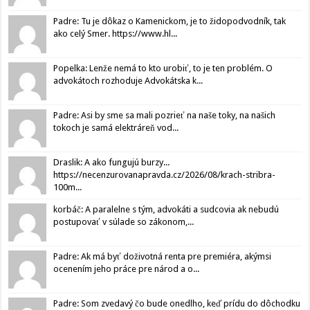
Padre: Tu je dôkaz o Kamenickom, je to židopodvodník, tak
ako celý Smer. https://www.hl...
Popelka: Lenže nemá to kto urobiť, to je ten problém. O
advokátoch rozhoduje Advokátska k...
Padre: Asi by sme sa mali pozrieť na naše toky, na našich
tokoch je samá elektráreň vod...
Draslik: A ako fungujú burzy...
https://necenzurovanapravda.cz/2026/08/krach-stribra-
100m...
korbáč: A paralelne s tým, advokáti a sudcovia ak nebudú
postupovať v súlade so zákonom,...
Padre: Ak má byť doživotná renta pre premiéra, akýmsi
ocenením jeho práce pre národ a o...
Padre: Som zvedavý čo bude onedlho, keď prídu do dôchodku