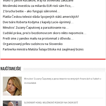
Video o Jánovi Kuciakovi, vraj na Slovensku zakázané
Moslimskú investíciu za miliardu EUR rieši sám Fico,…
Z brucha beštie – ako fungujú súkromné…
Platila Českou televizi vláda Spojených států amerických?
Dve tváre Roberta Kodyma z kapely Lucie-úprimný…
Minulosť Zuzany Čaputovej a parazitovanie na…
Ľudské práva, prečo bezdomovcom skoro nikto nepomože…
Prešli sme z yandex mailu na protonmail z dôvodu…
Organizovaný prílev cudzincov na Slovensko
Partnerka ministra Matúša Šutaja Eštoka má zaujímavý biznis
Najčítanejšie
Minulosť Zuzany Čaputovej a parazitovanie na verejných financiách a ľudoch z
mimovládok
SLOVENSKÝ HOKEJ: MILIÓNOVÉ PODVODY NA ÚKOR DETÍ