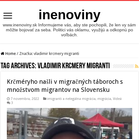
inenoviny
www.inenoviny.sk Informujeme vás, aby ste pochopili, že len vy sám
môžte bojovať za seba. Politici vás oklamu, využijú a odkopnú po
voľbách.
Home
/
Značka:
vladimir krcmery migranti
Tag Archives:
vladimir krcmery migranti
Krčméryho našli v migračných táboroch s
množstvom migrantov na Slovensku
7 novembra, 2022
imigranti a nelegálna migrácia
,
migrácia
,
Videá
3