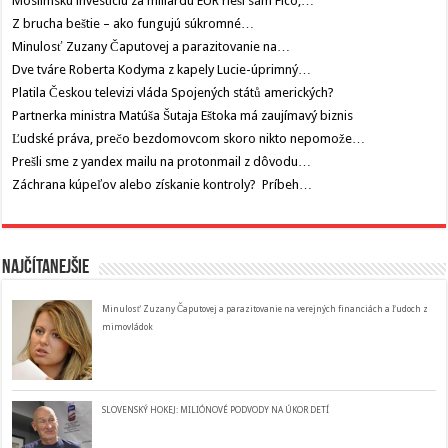
Moslimskú investíciu za miliardu EUR rieši sám Fico,…
Z brucha beštie – ako fungujú súkromné…
Minulosť Zuzany Čaputovej a parazitovanie na…
Dve tváre Roberta Kodyma z kapely Lucie-úprimný…
Platila Českou televizi vláda Spojených států amerických?
Partnerka ministra Matúša Šutaja Eštoka má zaujímavý biznis
Ľudské práva, prečo bezdomovcom skoro nikto nepomože…
Prešli sme z yandex mailu na protonmail z dôvodu…
Záchrana kúpeľov alebo získanie kontroly? Príbeh…
Najčítanejšie
Minulosť Zuzany Čaputovej a parazitovanie na verejných financiách a ľudoch z
mimovládok
SLOVENSKÝ HOKEJ: MILIÓNOVÉ PODVODY NA ÚKOR DETÍ