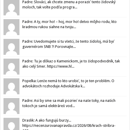
Padre: Slováci, ak chcete zmenu a poraziť tento židovský
moloch, tak volte podľa progra...
Padre: A ty, mor ho! – hoj, mor ho! detvo môjho rodu, kto
kradmou rukou siahne na tvoju...
Padre: Uvedomujete si tu všetci, že tento židoloj, má byť
guvernérom SNB ?! Porovnajte...
Padre: Tu je dôkaz o Kamenickom, je to židopodvodník, tak
ako celý Smer. https://www.hl...
Popelka: Lenže nemá to kto urobiť, to je ten problém. O
advokátoch rozhoduje Advokátska k...
Padre: Asi by sme sa mali pozrieť na naše toky, na našich
tokoch je samá elektráreň vod...
Draslik: A ako fungujú burzy...
https://necenzurovanapravda.cz/2026/08/krach-stribra-