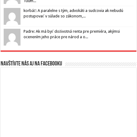
100m...
korbáč: A paralelne s tým, advokáti a sudcovia ak nebudú
postupovať v súlade so zákonom,...
Padre: Ak má byť doživotná renta pre premiéra, akýmsi
ocenením jeho práce pre národ a o...
Navštívte nás aj na Facebooku