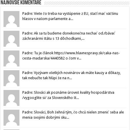
Najnovšie komentáre
Padre: Viete čo treba na vystúpenie z EU, stačí mať väčšinu
hlasov v našom parlamente a...
Padre: Ak sa tu budeme donekonečna nechať od.rbávať
záchranármi štátu s 13 dôchodkami,...
Padre: Tu je článok https://www.hlavnespravy.sk/caka-nas-
cesta-madarska/4440582 o čom v...
Padre: Vyzývam všetkých novinárov ak máte kauzy a dôkazy,
tak nebuďte tak hlúpi že na n...
Padre: Slováci ak poznáme úroveň kvality hospodárstva
/vygooglite si/ za Slovenského št...
Padre: Slováci, Boh žehná tým, čo chcú nielen zmeniť seba ale
menia svojimi dobrými sku...