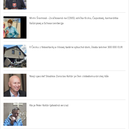
Mimi Šramová – 2x očkovaná na COVID, volička Kisku, Čaputovej, kamarátka
Vašáryovej a Schwarzenberga
V Česku z fotovoltaiky a lítiovej batérie vybuchol dom, škoda takmer 300 000 EUR
Nový spasiteľ Slovákov Zoroslav Kollár je člen slobodomurárskej lóže
Kto je Peter Kotlár (pôvodná verzia)