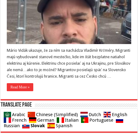
Mário Vidák ukazuje, že za ním sa nachádza Vladimír Krčméry. Migranti
majú vybudované stanové mestečko, kde im štát bezplatne natiahol
elektrinu aj kúrenie. Elektrinu chce posielať aj na Ukrajinu, pre Slovákov
ale nemá…ako to je možné? Migrantov posielajú späť na Slovensko
Česi, ktorí kontrolujú hranice. Migranti sa cez Česko chcú …
Read More »
Translate page
Arabic
Chinese (Simplified)
Dutch
English
French
German
Italian
Portuguese
Slovak
Russian
Spanish