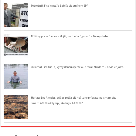
Podvodník Fico je podľa Babiša vlastníkom SPP
Milióny pre kafilérku v Mojši, majitelia figurujú v Rotary clube
Oklamal Fico ľudí aj vymyslenou operáciou srdca? Nikde mu nevidieť jazvu…
Horiace Los Angeles, požiar podľa plánu? ..ako príprava na smart city
SmartLA2028 a Olympijské hry v LA 2028?