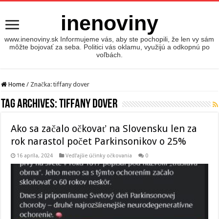
inenoviny
www.inenoviny.sk Informujeme vás, aby ste pochopili, že len vy sám
môžte bojovať za seba. Politici vás oklamu, využijú a odkopnú po
voľbách.
Home
/
Značka:
tiffany dover
Tag Archives:
tiffany dover
Ako sa začalo očkovať na Slovensku len za
rok narastol počet Parkinsonikov o 25%
16 apríla, 2024
Vedľajšie účinky očkovania
0