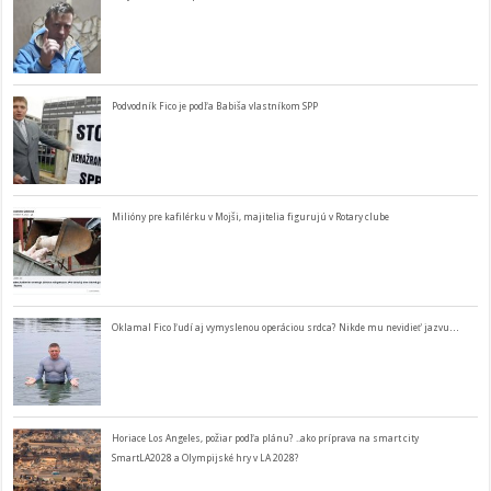
Podvodník Fico je podľa Babiša vlastníkom SPP
Milióny pre kafilérku v Mojši, majitelia figurujú v Rotary clube
Oklamal Fico ľudí aj vymyslenou operáciou srdca? Nikde mu nevidieť jazvu…
Horiace Los Angeles, požiar podľa plánu? ..ako príprava na smart city
SmartLA2028 a Olympijské hry v LA 2028?