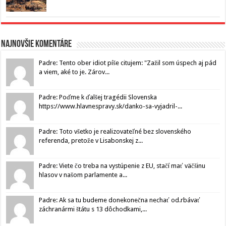
Najnovšie komentáre
Padre: Tento ober idiot píše citujem: "Zažil som úspech aj pád
a viem, aké to je. Zárov...
Padre: Poďme k ďalšej tragédii Slovenska
https://www.hlavnespravy.sk/danko-sa-vyjadril-...
Padre: Toto všetko je realizovateľné bez slovenského
referenda, pretože v Lisabonskej z...
Padre: Viete čo treba na vystúpenie z EU, stačí mať väčšinu
hlasov v našom parlamente a...
Padre: Ak sa tu budeme donekonečna nechať od.rbávať
záchranármi štátu s 13 dôchodkami,...