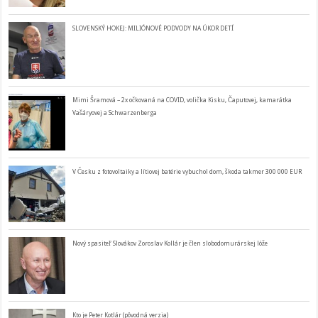
SLOVENSKÝ HOKEJ: MILIÓNOVÉ PODVODY NA ÚKOR DETÍ
Mimi Šramová – 2x očkovaná na COVID, volička Kisku, Čaputovej, kamarátka
Vašáryovej a Schwarzenberga
V Česku z fotovoltaiky a lítiovej batérie vybuchol dom, škoda takmer 300 000 EUR
Nový spasiteľ Slovákov Zoroslav Kollár je člen slobodomurárskej lóže
Kto je Peter Kotlár (pôvodná verzia)