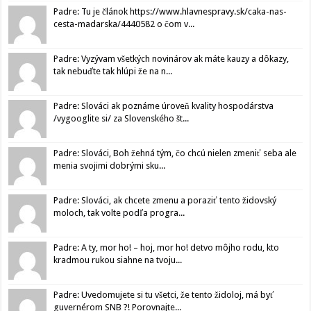
Padre: Tu je článok https://www.hlavnespravy.sk/caka-nas-
cesta-madarska/4440582 o čom v...
Padre: Vyzývam všetkých novinárov ak máte kauzy a dôkazy,
tak nebuďte tak hlúpi že na n...
Padre: Slováci ak poznáme úroveň kvality hospodárstva
/vygooglite si/ za Slovenského št...
Padre: Slováci, Boh žehná tým, čo chcú nielen zmeniť seba ale
menia svojimi dobrými sku...
Padre: Slováci, ak chcete zmenu a poraziť tento židovský
moloch, tak volte podľa progra...
Padre: A ty, mor ho! – hoj, mor ho! detvo môjho rodu, kto
kradmou rukou siahne na tvoju...
Padre: Uvedomujete si tu všetci, že tento židoloj, má byť
guvernérom SNB ?! Porovnajte...