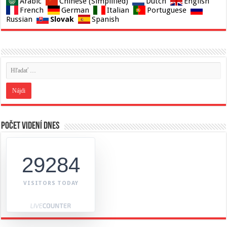
Arabic
Chinese (Simplified)
Dutch
English
French
German
Italian
Portuguese
Slovak
Russian
Spanish
Počet videní dnes
29284
VISITORS TODAY