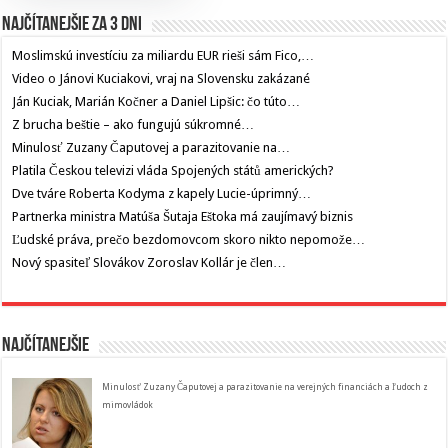
Najčítanejšie za 3 dni
Moslimskú investíciu za miliardu EUR rieši sám Fico,…
Video o Jánovi Kuciakovi, vraj na Slovensku zakázané
Ján Kuciak, Marián Kočner a Daniel Lipšic: čo túto…
Z brucha beštie – ako fungujú súkromné…
Minulosť Zuzany Čaputovej a parazitovanie na…
Platila Českou televizi vláda Spojených států amerických?
Dve tváre Roberta Kodyma z kapely Lucie-úprimný…
Partnerka ministra Matúša Šutaja Eštoka má zaujímavý biznis
Ľudské práva, prečo bezdomovcom skoro nikto nepomože…
Nový spasiteľ Slovákov Zoroslav Kollár je člen…
Najčítanejšie
Minulosť Zuzany Čaputovej a parazitovanie na verejných financiách a ľudoch z
mimovládok