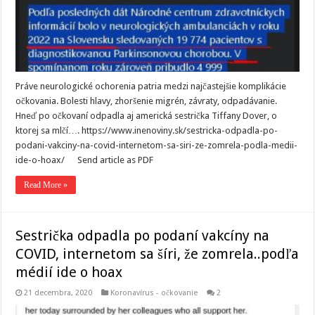
Práve neurologické ochorenia patria medzi najčastejšie komplikácie
očkovania. Bolesti hlavy, zhoršenie migrén, závraty, odpadávanie.
Hneď po očkovaní odpadla aj americká sestrička Tiffany Dover, o
ktorej sa mlčí…. https://www.inenoviny.sk/sestricka-odpadla-po-
podani-vakciny-na-covid-internetom-sa-siri-ze-zomrela-podla-medii-
ide-o-hoax/ Send article as PDF
Read More »
Sestrička odpadla po podaní vakcíny na
COVID, internetom sa šíri, že zomrela..podľa
médií ide o hoax
21 decembra, 2020
Koronavírus - očkovanie
2