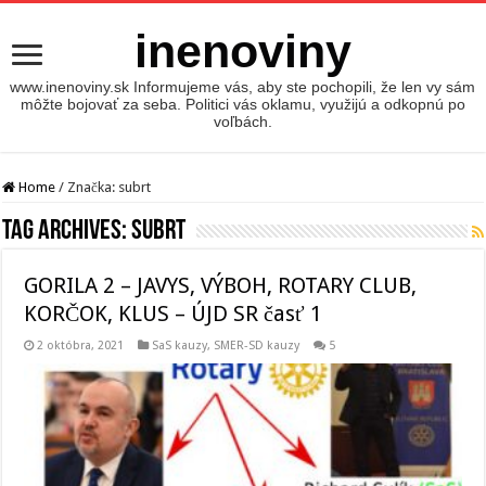
inenoviny
www.inenoviny.sk Informujeme vás, aby ste pochopili, že len vy sám
môžte bojovať za seba. Politici vás oklamu, využijú a odkopnú po
voľbách.
Home
/
Značka:
subrt
Tag Archives:
subrt
GORILA 2 – JAVYS, VÝBOH, ROTARY CLUB,
KORČOK, KLUS – ÚJD SR časť 1
2 októbra, 2021
SaS kauzy
,
SMER-SD kauzy
5