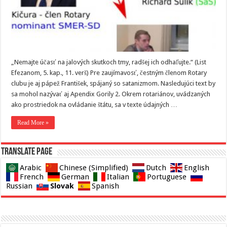
„Nemajte účasť na jalových skutkoch tmy, radšej ich odhaľujte.“ (List
Efezanom, 5. kap., 11. verš) Pre zaujímavosť, čestným členom Rotary
clubu je aj pápež František, spájaný so satanizmom. Nasledujúci text by
sa mohol nazývať aj Apendix Gorily 2. Okrem rotariánov, uvádzaných
ako prostriedok na ovládanie štátu, sa v texte údajných …
Read More »
Translate page
Arabic
Chinese (Simplified)
Dutch
English
French
German
Italian
Portuguese
Slovak
Russian
Spanish